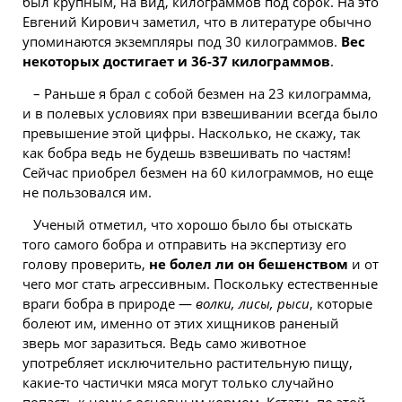
был крупным, на вид, килограммов под сорок. На это
Евгений Кирович заметил, что в литературе обычно
упоминаются экземпляры под 30 килограммов.
Вес
некоторых достигает и 36-37 килограммов
.
– Раньше я брал с собой безмен на 23 килограмма,
и в полевых условиях при взвешивании всегда было
превышение этой цифры. Насколько, не скажу, так
как бобра ведь не будешь взвешивать по частям!
Сейчас приобрел безмен на 60 килограммов, но еще
не пользовался им.
Ученый отметил, что хорошо было бы отыскать
того самого бобра и отправить на экспертизу его
голову проверить,
не болел ли он бешенством
и от
чего мог стать агрессивным. Поскольку естественные
враги бобра в природе —
волки, лисы, рыси
, которые
болеют им, именно от этих хищников раненый
зверь мог заразиться. Ведь само животное
употребляет исключительно растительную пищу,
какие-то частички мяса могут только случайно