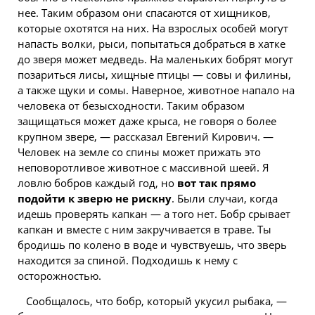
нее. Таким образом они спасаются от хищников,
которые охотятся на них. На взрослых особей могут
напасть волки, рыси, попытаться добраться в хатке
до зверя может медведь. На маленьких бобрят могут
позариться лисы, хищные птицы — совы и филины,
а также щуки и сомы. Наверное, животное напало на
человека от безысходности. Таким образом
защищаться может даже крыса, не говоря о более
крупном звере, — рассказал Евгений Кирович. —
Человек
на земле со спины может прижать это
неповоротливое животное с массивной шеей. Я
ловлю бобров каждый год, но
вот так прямо
подойти к зверю не рискну
. Были случаи, когда
идешь проверять капкан — а того нет. Бобр срывает
капкан и вместе с ним закручивается в траве. Ты
бродишь по колено в воде и чувствуешь, что зверь
находится
за спиной. Подходишь к нему с
осторожностью.
Сообщалось, что бобр, который укусил рыбака, —