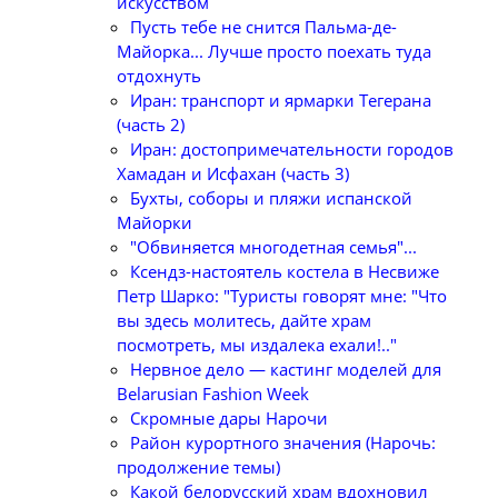
искусством
Пусть тебе не снится Пальма-де-
Майорка... Лучше просто поехать туда
отдохнуть
Иран: транспорт и ярмарки Тегерана
(часть 2)
Иран: достопримечательности городов
Хамадан и Исфахан (часть 3)
Бухты, соборы и пляжи испанской
Майорки
"Обвиняется многодетная семья"...
Ксендз-настоятель костела в Несвиже
Петр Шарко: "Туристы говорят мне: "Что
вы здесь молитесь, дайте храм
посмотреть, мы издалека ехали!.."
Нервное дело — кастинг моделей для
Belarusian Fashion Week
Скромные дары Нарочи
Район курортного значения (Нарочь:
продолжение темы)
Какой белорусский храм вдохновил