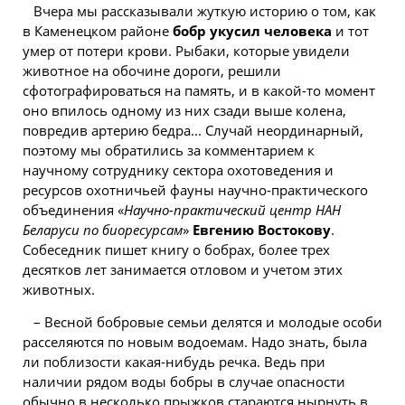
Вчера мы рассказывали жуткую историю о том, как
в Каменецком районе
бобр укусил человека
и тот
умер от потери крови. Рыбаки, которые увидели
животное на обочине дороги, решили
сфотографироваться на память, и в какой-то момент
оно впилось одному из них сзади выше колена,
повредив артерию бедра... Случай неординарный,
поэтому мы обратились за комментарием к
научному сотруднику сектора охотоведения и
ресурсов охотничьей фауны научно-практического
объединения «
Научно-практический центр НАН
Беларуси
по биоресурсам
»
Евгению Востокову
.
Собеседник пишет книгу о бобрах, более трех
десятков лет занимается отловом и учетом этих
животных.
– Весной бобровые семьи делятся и молодые особи
расселяются по новым водоемам. Надо знать, была
ли поблизости какая-нибудь речка. Ведь при
наличии рядом воды бобры в случае опасности
обычно в несколько прыжков стараются нырнуть в