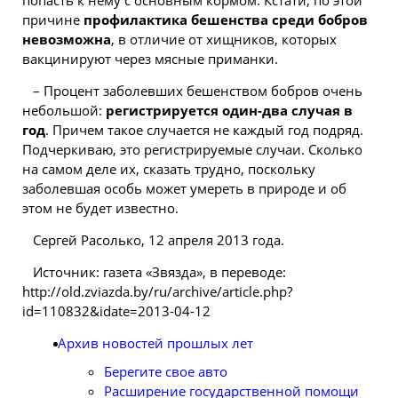
попасть к нему с основным кормом. Кстати, по этой
причине
профилактика бешенства среди бобров
невозможна
, в отличие от хищников, которых
вакцинируют через мясные приманки.
– Процент заболевших бешенством бобров очень
небольшой:
регистрируется один-два случая в
год
. Причем такое случается не каждый год подряд.
Подчеркиваю, это регистрируемые случаи. Сколько
на самом деле их, сказать трудно, поскольку
заболевшая особь может умереть в природе и об
этом не будет известно.
Сергей Расолько, 12 апреля 2013 года.
Источник: газета «Звязда», в переводе:
http://old.zviazda.by/ru/archive/article.php?
id=110832&idate=2013-04-12
Архив новостей прошлых лет
Берегите свое авто
Расширение государственной помощи