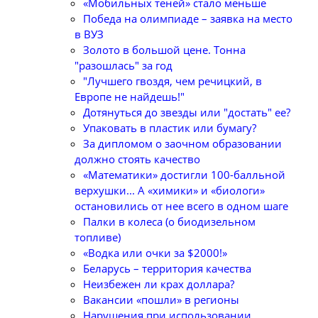
«Мобильных теней» стало меньше
Победа на олимпиаде – заявка на место
в ВУЗ
Золото в большой цене. Тонна
"разошлась" за год
"Лучшего гвоздя, чем речицкий, в
Европе не найдешь!"
Дотянуться до звезды или "достать" ее?
Упаковать в пластик или бумагу?
За дипломом о заочном образовании
должно стоять качество
«Математики» достигли 100-балльной
верхушки... А «химики» и «биологи»
остановились от нее всего в одном шаге
Палки в колеса (о биодизельном
топливе)
«Водка или очки за $2000!»
Беларусь – территория качества
Неизбежен ли крах доллара?
Вакансии «пошли» в регионы
Нарушения при использовании