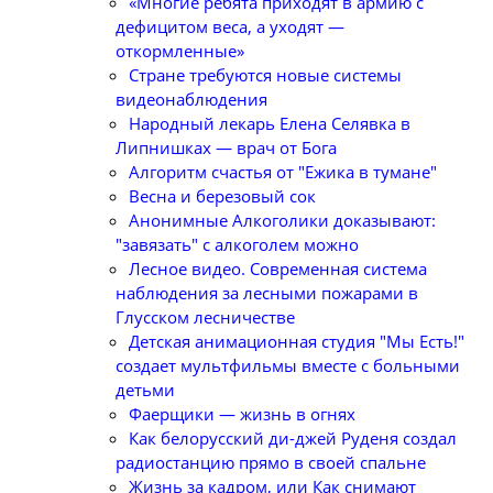
«Многие ребята приходят в армию с
дефицитом веса, а уходят —
откормленные»
Стране требуются новые системы
видеонаблюдения
Народный лекарь Елена Селявка в
Липнишках — врач от Бога
Алгоритм счастья от "Ежика в тумане"
Весна и березовый сок
Анонимные Алкоголики доказывают:
"завязать" с алкоголем можно
Лесное видео. Современная система
наблюдения за лесными пожарами в
Глусском лесничестве
Детская анимационная студия "Мы Есть!"
создает мультфильмы вместе с больными
детьми
Фаерщики — жизнь в огнях
Как белорусский ди-джей Руденя создал
радиостанцию прямо в своей спальне
Жизнь за кадром, или Как снимают