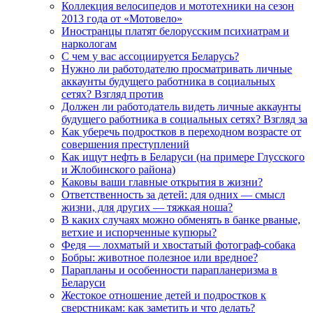
Коллекция велосипедов и мототехники на сезон
2013 года от «Мотовело»
Иностранцы платят белорусским психиатрам и
наркологам
С чем у вас ассоциируется Беларусь?
Нужно ли работодателю просматривать личные
аккаунты будущего работника в социальных
сетях? Взгляд против
Должен ли работодатель видеть личные аккаунты
будущего работника в социальных сетях? Взгляд за
Как уберечь подростков в переходном возрасте от
совершения преступлений
Как ищут нефть в Беларуси (на примере Глусского
и Жлобинского района)
Каковы ваши главные открытия в жизни?
Ответственность за детей: для одних — смысл
жизни, для других — тяжкая ноша?
В каких случаях можно обменять в банке рваные,
ветхие и испорченные купюры?
Федя — лохматый и хвостатый фотограф-собака
Бобры: животное полезное или вредное?
Парапланы и особенности парапланеризма в
Беларуси
Жестокое отношение детей и подростков к
сверстникам: как заметить и что делать?