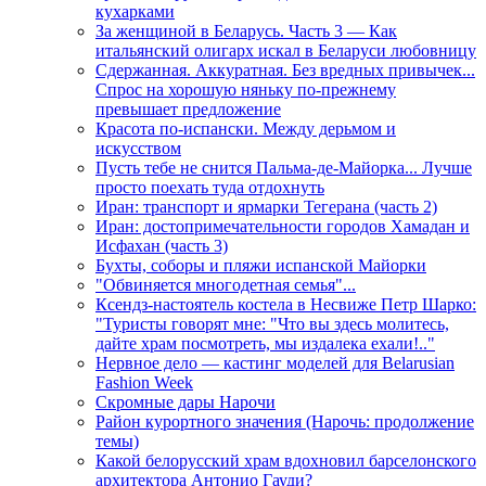
кухарками
За женщиной в Беларусь. Часть 3 — Как
итальянский олигарх искал в Беларуси любовницу
Сдержанная. Аккуратная. Без вредных привычек...
Спрос на хорошую няньку по-прежнему
превышает предложение
Красота по-испански. Между дерьмом и
искусством
Пусть тебе не снится Пальма-де-Майорка... Лучше
просто поехать туда отдохнуть
Иран: транспорт и ярмарки Тегерана (часть 2)
Иран: достопримечательности городов Хамадан и
Исфахан (часть 3)
Бухты, соборы и пляжи испанской Майорки
"Обвиняется многодетная семья"...
Ксендз-настоятель костела в Несвиже Петр Шарко:
"Туристы говорят мне: "Что вы здесь молитесь,
дайте храм посмотреть, мы издалека ехали!.."
Нервное дело — кастинг моделей для Belarusian
Fashion Week
Скромные дары Нарочи
Район курортного значения (Нарочь: продолжение
темы)
Какой белорусский храм вдохновил барселонского
архитектора Антонио Гауди?