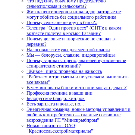
Что под силу обычному председателю
сельисполкома и сельсовета?
Жизнь пенсионеров и инвалидов, которые не
могут обойтись без социального работника
Почему сельчане не идут в банк?..
Телеигра "Один против всех" (ОНТ): в каком
возрасте полетел в космос Гагарин?
Почему деловые и творческие не спешат в
деревню?
Налоговые стимулы для местной власти
Мы — белорусы, славяне, индоевропейцы
Почему зарплаты преподавателей вузов меньше
аспирантских стипендий?
"Живое" пиво: проверка на живость
"Работаем в три смены и не успеваем выполнить
все заказы"
В чем виноваты банки и что они могут сделать?
Профессия печника в наши дни
Белорусское блюдо: киндюк
Есть зарплата и жилье, но...
Энергичная команда, новые методы управления и
любовь к потребителю — главные составные
возрождения ГП "Минскрыбпром"
Новые горизонты ОАО
"Красносельскстройматериалы"