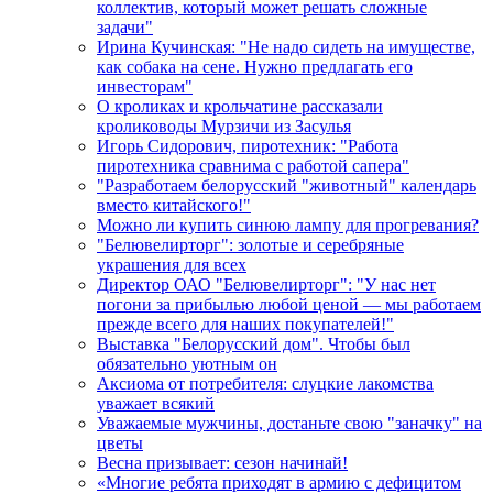
коллектив, который может решать сложные
задачи"
Ирина Кучинская: "Не надо сидеть на имуществе,
как собака на сене. Нужно предлагать его
инвесторам"
О кроликах и крольчатине рассказали
кролиководы Мурзичи из Засулья
Игорь Сидорович, пиротехник: "Работа
пиротехника сравнима с работой сапера"
"Разработаем белорусский "животный" календарь
вместо китайского!"
Можно ли купить синюю лампу для прогревания?
"Белювелирторг": золотые и серебряные
украшения для всех
Директор ОАО "Белювелирторг": "У нас нет
погони за прибылью любой ценой — мы работаем
прежде всего для наших покупателей!"
Выставка "Белорусский дом". Чтобы был
обязательно уютным он
Аксиома от потребителя: слуцкие лакомства
уважает всякий
Уважаемые мужчины, достаньте свою "заначку" на
цветы
Весна призывает: сезон начинай!
«Многие ребята приходят в армию с дефицитом