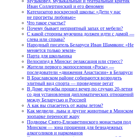
Музыковед, музыкальный и театральный критик
Иван Соллертинский и его феномен
Катехизатор воскресной школы: «Дети у нас
не прогреты любовью»
Что такое счастье?
Почему бывает неприятный запах от мебели?
С какой стороны мужчина должен идти с дамой —
слева или справа?
Народный писатель Беларуси Иван Шамякин: «Не
меняется только земля»
Парта для школьника
Велосипед в Минске: релаксация или стресс?
Жители первого экопоселения «Росы» —
последователи «движения Анастасии» в Беларуси
В Браславском районе собираются возродить
элитный вид спорта — проведение регат
В Доме дружбы прошел вечер по случаю 20-летия
со дня установления дипломатических отношений
между Беларусью и Россией
А как вы спасаетесь от жары летом?
Как медведи, львы и другие животные в Минском
зоопарке переносят жару
Подворье Свято-Елизаветинского монастыря под
Минском — зона прощения для безнадежных
алкоголиков и наркоманов