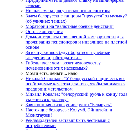
Предприниматели делают ставку на мини-фермы
сельчан
Ночная смена для участкового инспектора
Зачем белорусские танцоры "прячутся" за музыку?
(об уличных танцах)
Мораторий на "валютные боевые действия"
Острые ощущения
Дома-интернаты повышенной комфортности для
проживания пенсионеров и инвалидов на платной
основе
За выпускников будут бороться и учебные
заведения, и работодатели...
Гибель пчел: чем грозит человечеству
исчезновение этих насекомых?
Мозги есть, деньги... надо
Николай Снопков: "У белорусской нации есть все
необходимые качества для того, чтобы заниматься
предпринимательством"
Михаил Ковалев: "белорусский рубль к концу года
укрепится к доллару"
Завитринная жизнь универмага "Беларусь"
Настоящие белорусы: Колумб, Эйнштейн и
Мюнхгаузен!
Рекламодателей заставят быть честными с
потребителями