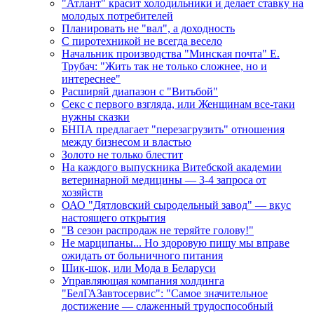
"Атлант" красит холодильники и делает ставку на
молодых потребителей
Планировать не "вал", а доходность
С пиротехникой не всегда весело
Начальник производства "Минская почта" Е.
Трубач: "Жить так не только сложнее, но и
интереснее"
Расширяй диапазон с "Витьбой"
Секс с первого взгляда, или Женщинам все-таки
нужны сказки
БНПА предлагает "перезагрузить" отношения
между бизнесом и властью
Золото не только блестит
На каждого выпускника Витебской академии
ветеринарной медицины — 3-4 запроса от
хозяйств
ОАО "Дятловский сыродельный завод" — вкус
настоящего открытия
"В сезон распродаж не теряйте голову!"
Не марципаны... Но здоровую пищу мы вправе
ожидать от больничного питания
Шик-шок, или Мода в Беларуси
Управляющая компания холдинга
"БелГАЗавтосервис": "Самое значительное
достижение — слаженный трудоспособный