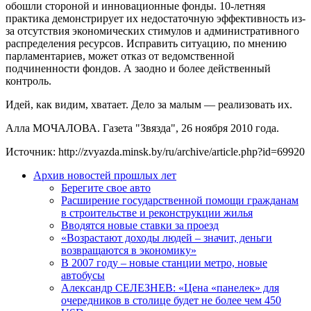
обошли стороной и инновационные фонды. 10-летняя
практика демонстрирует их недостаточную эффективность из-
за отсутствия экономических стимулов и административного
распределения ресурсов. Исправить ситуацию, по мнению
парламентариев, может отказ от ведомственной
подчиненности фондов. А заодно и более действенный
контроль.
Идей, как видим, хватает. Дело за малым — реализовать их.
Алла МОЧАЛОВА. Газета "Звязда", 26 ноября 2010 года.
Источник: http://zvyazda.minsk.by/ru/archive/article.php?id=69920
Архив новостей прошлых лет
Берегите свое авто
Расширение государственной помощи гражданам
в строительстве и реконструкции жилья
Вводятся новые ставки за проезд
«Возрастают доходы людей – значит, деньги
возвращаются в экономику»
В 2007 году – новые станции метро, новые
автобусы
Александр СЕЛЕЗНЕВ: «Цена «панелек» для
очередников в столице будет не более чем 450