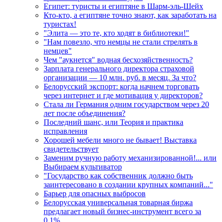
Египет: туристы и египтяне в Шарм-эль-Шейх
Кто-кто, а египтяне точно знают, как заработать на
туристах!
"Элита — это те, кто ходят в библиотеки!"
"Нам повезло, что немцы не стали стрелять в
немцев"
Чем "аукнется" водная бесхозяйственность?
Зарплата генерального директора страховой
организации — 10 млн. руб. в месяц. За что?
Белорусский экспорт: когда начнем торговать
через интернет и где мотивация у директоров?
Стала ли Германия одним государством через 20
лет после объединения?
Последний шанс, или Теория и практика
исправления
Хорошей мебели много не бывает! Выставка
свидетельствует
Заменим ручную работу механизированной!... или
Выбираем культиватор
"Государство как собственник должно быть
заинтересовано в создании крупных компаний..."
Барьер для опасных выбросов
Белорусская универсальная товарная биржа
предлагает новый бизнес-инструмент всего за
0,1%