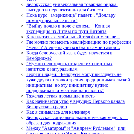
Белорусская универсальная товарная биржа:
выгодно и перспективно для бизнеса
Пока курс "американца" падает... "Доллару
помогут реальные шаги"
"Выйду ночью в поле с конем..." Конная
экспедиция из Литвы по пути Витовта
Как платить за мобильный телефон меньше...
Где можно повысить квалификацию по профессии
"жена"? А еще научиться быть самой-самой...
Когда белорусский язык будет изучаться в
Кембридже?
"Нужно переходить от крепких спиртных
напитков к натуральным"
Георгий Бадей: "Белорусы могут выглядеть не
хуже других с точки зрения предпринимательской
инициативы, но эту инициативу нужно
поддерживать и местами направлять"
Тяжелая легкая промышленность
Как начинается утро у ведущих Первого канала
Белорусского радио
Как я снималась для календаря
Белорусская социально-экономическая модель —
образец для подражания
Между "Аватаром" и "Андреем Рублевым", или
Сладкая диктатура Эмира Кустурицы