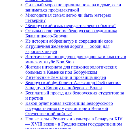
Сильный мороз не причина пожара в доме, если
заниматься профилактикой
Многодетная семья: легко ли быть матерью
четверни?
"Белорусский язык передается через объятия"
Отзывы о творчестве белорусского художника
Бялыницкого-Бирули
Из истории аббревиатур и сокращений слов
Игрушечная железная дорога — хобби для
взрослых людей
Эстетические процедуры для здоровья и красоты в
минском клубе Non Stop
Жители интерната для психоневрологических
больных в Каменке под Бобруйском
Интересные фамилии и прозвища людей
Белорусский футболист Александр Глеб сменил
Западную Европу на побережье Волги
Бесплатный проезд для белорусских студентов: за
и против
Какой будет новая экспозиция Белорусского
государственного музея истории Великой
Отечественной войны?
Новые залы «Религия и культура в Беларуси XIV
— XVIII веков» в Гродненском государственном