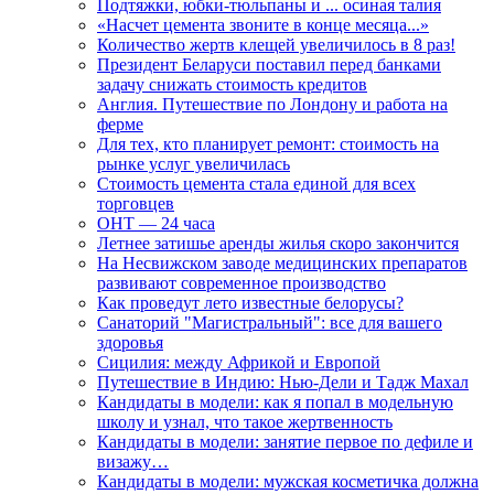
Подтяжки, юбки-тюльпаны и ... осиная талия
«Насчет цемента звоните в конце месяца...»
Количество жертв клещей увеличилось в 8 раз!
Президент Беларуси поставил перед банками
задачу снижать стоимость кредитов
Англия. Путешествие по Лондону и работа на
ферме
Для тех, кто планирует ремонт: стоимость на
рынке услуг увеличилась
Стоимость цемента стала единой для всех
торговцев
ОНТ — 24 часа
Летнее затишье аренды жилья скоро закончится
На Несвижском заводе медицинских препаратов
развивают современное производство
Как проведут лето известные белорусы?
Санаторий "Магистральный": все для вашего
здоровья
Сицилия: между Африкой и Европой
Путешествие в Индию: Нью-Дели и Тадж Махал
Кандидаты в модели: как я попал в модельную
школу и узнал, что такое жертвенность
Кандидаты в модели: занятие первое по дефиле и
визажу…
Кандидаты в модели: мужская косметичка должна