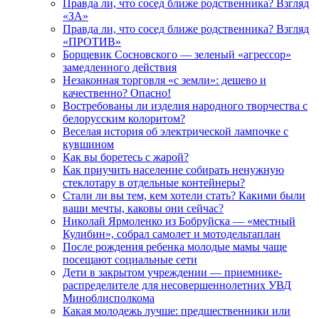
Правда ли, что сосед ближе родственника? Взгляд
«ЗА»
Правда ли, что сосед ближе родственника? Взгляд
«ПРОТИВ»
Борщевик Сосновского — зеленый «агрессор»
замедленного действия
Незаконная торговля «с земли»: дешево и
качественно? Опасно!
Востребованы ли изделия народного творчества с
белорусским колоритом?
Веселая история об электрической лампочке с
кувшином
Как вы боретесь с жарой?
Как приучить население собирать ненужную
стеклотару в отдельные контейнеры?
Стали ли вы тем, кем хотели стать? Какими были
ваши мечты, каковы они сейчас?
Николай Ярмоленко из Бобруйска — «местный
Кулибин», собрал самолет и мотодельтаплан
После рождения ребенка молодые мамы чаще
посещают социальные сети
Дети в закрытом учреждении — приемнике-
распределителе для несовершеннолетних УВД
Миноблисполкома
Какая молодежь лучше: предшественники или