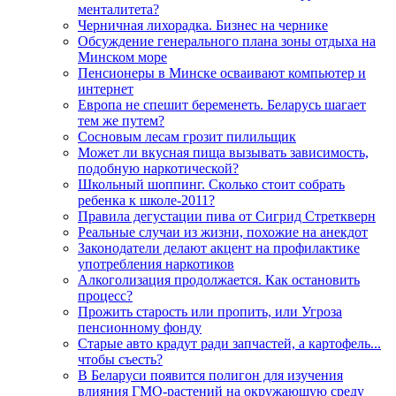
менталитета?
Черничная лихорадка. Бизнес на чернике
Обсуждение генерального плана зоны отдыха на
Минском море
Пенсионеры в Минске осваивают компьютер и
интернет
Европа не спешит беременеть. Беларусь шагает
тем же путем?
Сосновым лесам грозит пилильщик
Может ли вкусная пища вызывать зависимость,
подобную наркотической?
Школьный шоппинг. Сколько стоит собрать
ребенка к школе-2011?
Правила дегустации пива от Сигрид Стреткверн
Реальные случаи из жизни, похожие на анекдот
Законодатели делают акцент на профилактике
употребления наркотиков
Алкоголизация продолжается. Как остановить
процесс?
Прожить старость или пропить, или Угроза
пенсионному фонду
Старые авто крадут ради запчастей, а картофель...
чтобы съесть?
В Беларуси появится полигон для изучения
влияния ГМО-растений на окружающую среду