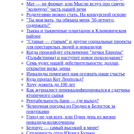
Мат — не формат, или Мысли вслух про самую
"колючую" часть нашей речи
Родителями можно стать. На конкурсной основе
"Ты моя мать, ты обязана меня, 50-летнего,
содержать!"
Тыква и тыквенные плантации в Климовичском
районе
"Старые — старым" и другие социальные проекты
для престарелых людей и инвалидов
Когда произойдет отключение "печки Европы"
(Гольфстрима) и наступит новое похолодание?
Семь чудес нашей действительности: доллар,
открытие визы, цены
Инвалиды помогают нам осознать наше счастье
Куда пропал Кот Леопольд?
Хочу дожить до 100 лет
Как журналист переквалифицировался в сдатчика
вторичного сырья
Рентабельность бани — где выход?
Челночная поездка из Гродно в Белосток за
покупками
Город не для всех, или Один день из жизни
инвалида-колясочницы
Белорус — самый высокий в мире!
Сердечность отца Юозаса Бульки