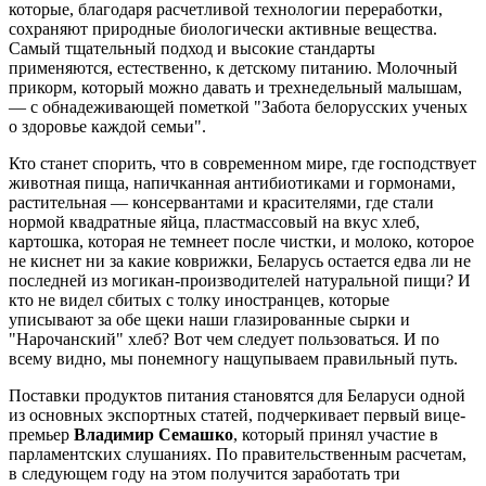
которые, благодаря расчетливой технологии переработки,
сохраняют природные биологически активные вещества.
Самый тщательный подход и высокие стандарты
применяются, естественно, к детскому питанию. Молочный
прикорм, который можно давать и трехнедельный малышам,
— с обнадеживающей пометкой "Забота белорусских ученых
о здоровье каждой семьи".
Кто станет спорить, что в современном мире, где господствует
животная пища, напичканная антибиотиками и гормонами,
растительная — консервантами и красителями, где стали
нормой квадратные яйца, пластмассовый на вкус хлеб,
картошка, которая не темнеет после чистки, и молоко, которое
не киснет ни за какие коврижки, Беларусь остается едва ли не
последней из могикан-производителей натуральной пищи? И
кто не видел сбитых с толку иностранцев, которые
уписывают за обе щеки наши глазированные сырки и
"Нарочанский" хлеб? Вот чем следует пользоваться. И по
всему видно, мы понемногу нащупываем правильный путь.
Поставки продуктов питания становятся для Беларуси одной
из основных экспортных статей, подчеркивает первый вице-
премьер
Владимир Семашко
, который принял участие в
парламентских слушаниях. По правительственным расчетам,
в следующем году на этом получится заработать три