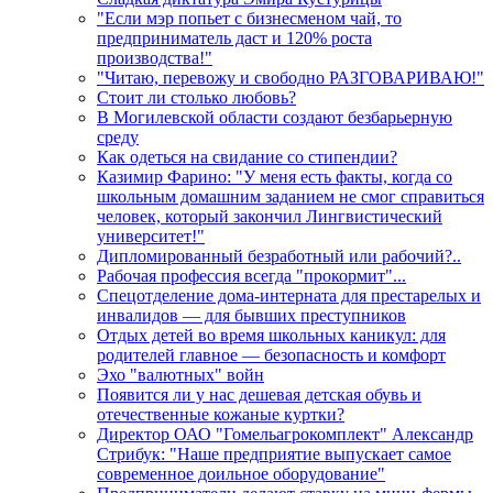
"Если мэр попьет с бизнесменом чай, то
предприниматель даст и 120% роста
производства!"
"Читаю, перевожу и свободно РАЗГОВАРИВАЮ!"
Стоит ли столько любовь?
В Могилевской области создают безбарьерную
среду
Как одеться на свидание со стипендии?
Казимир Фарино: "У меня есть факты, когда со
школьным домашним заданием не смог справиться
человек, который закончил Лингвистический
университет!"
Дипломированный безработный или рабочий?..
Рабочая профессия всегда "прокормит"...
Спецотделение дома-интерната для престарелых и
инвалидов — для бывших преступников
Отдых детей во время школьных каникул: для
родителей главное — безопасность и комфорт
Эхо "валютных" войн
Появится ли у нас дешевая детская обувь и
отечественные кожаные куртки?
Директор ОАО "Гомельагрокомплект" Александр
Стрибук: "Наше предприятие выпускает самое
современное доильное оборудование"