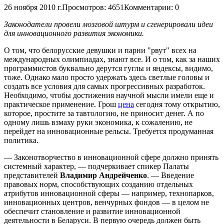
26 ноября 2010 г.
Просмотров: 4651
Комментарии: 0
Законодатели провели мозговой штурм и сгенерировали идеи
для инновационного развития экономики.
О том, что белорусские девушки и парни "рвут" всех на
международных олимпиадах, знают все. И о том, как за наших
программистов буквально дерутся гуглы и яндексы, видимо,
тоже. Однако мало просто удержать здесь светлые головы и
создать все условия для самых прогрессивных разработок.
Необходимо, чтобы достижения научной мысли имели еще и
практическое применение. Грош
цена
сегодня тому открытию,
которое, простите за тавтологию, не приносит денег. А по
одному лишь взмаху руки экономика, к сожалению, не
перейдет на инновационные рельсы. Требуется продуманная
политика.
— Законотворчество в инновационной сфере должно принять
системный характер, — подчеркивает спикер Палаты
представителей
Владимир Андрейченко
. — Введение
правовых норм, способствующих созданию отдельных
атрибутов инновационной сферы — например, технопарков,
инновационных центров, венчурных фондов — в целом не
обеспечит становление и развитие инновационной
деятельности в Беларуси. В первую очередь должен быть