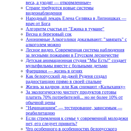
веса, а уходят — откормленные»
Стране требуются новые системы
видеонаблюдения
Народный лекарь Елена Селявка в Липнишках —
врач от Бога
Алгоритм счастья от "Ежика в тумане"
Весна и березовый сок
Анонимные Алкоголики доказывают: "завязать" с
алкоголем можно
Лесное видео. Современная система наблюдения
за лесными пожарами в Глусском лесничестве
Детская анимационная студия "Мы Есть!" создает
мультфильмы вместе с больными детьми
Фаерщики — жизнь в огнях
Как белорусский ди-джей Руденя создал
радиостанцию прямо в своей спальне
Жизнь за кадром, или Как снимают «Калыханку»
За экологическую чистоту продуктов готовы
платить 70% потребителей... но не более 10% от
обычной цены
"Начинающим" — тестирование, зависимым —
реабилитацию
Если стремления к семье у современной молодежи
нет, его следует привить?
Что особенного в особенностях белорусского