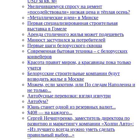
USD за кв. м»
Увеличившемуся спросу на цемент
«посодействовали» низкая цена и тёплая осень?
«Металлические идеи» в Минске
Первая специализированная строительная
выставка в Гомеле
Аренда столичного жилья может подешеветь
Минюст заступился за потребителей
Первые шаги белорусского сквоша
Cовременная бытовая техника – с белорусских
конвейеров
Красота правит миром, а красавицы пока только
учатся
Белорусские строительные компании будут
возводить жилье в Москве
Можем, если захотим, или По следам Наполеона и
не только...
Автобусные перевозки: взгляд изнутри
Автобум?
Юань станет одной из резервных валют...
$408 — на каждого...
Сергей Нечипуренко, заместитель директора по
развитию и маркетингу компании «Холпи Авто»:
«Из лучшего всегда нужно уметь сделать
правильный выбор...»