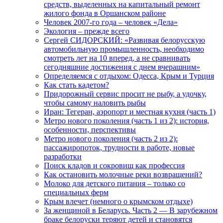
средств, выделенных на капитальный ремонт
жилого фонда в Оршанском районе
Человек 2007-го года – человек «Дела»
Экология – прежде всего
Сергей СИДОРСКИЙ: «Развивая белорусскую
автомобильную промышленность, необходимо
смотреть лет на 10 вперед, а не сравнивать
сегодняшние достижения с днем вчерашним»
Определяемся с отдыхом: Одесса, Крым и Турция
Как стать кадетом?
Придорожный сервис просит не рыбу, а удочку,
чтобы самому наловить рыбы
Иран: Тегеран, аэропорт и местная кухня (часть 1)
Метро нового поколения (часть 1 из 2): история,
особенности, перспективы
Метро нового поколения (часть 2 из 2):
пассажиропоток, трудности в работе, новые
разработки
Поиск кладов и сокровищ как профессия
Как остановить молочные реки возвращений?
Молоко для детского питания – только со
специальных ферм
Крым влечет (немного о крымском отдыхе)
За женщиной в Беларусь. Часть 2 — В зарубежном
браке белоруски теряют детей и становятся