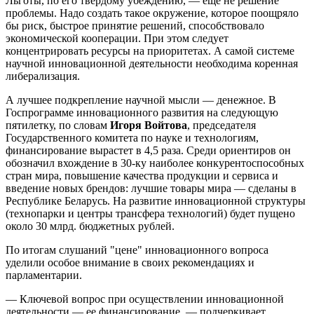
Льготы, по его твердому убеждению, — еще не решение
проблемы. Надо создать такое окружение, которое поощряло
бы риск, быстрое принятие решений, способствовало
экономической кооперации. При этом следует
концентрировать ресурсы на приоритетах. А самой системе
научной инновационной деятельности необходима коренная
либерализация.
А лучшее подкрепление научной мысли — денежное. В
Госпрограмме инновационного развития на следующую
пятилетку, по словам
Игоря Войтова
, председателя
Государственного комитета по науке и технологиям,
финансирование вырастет в 4,5 раза. Среди ориентиров он
обозначил вхождение в 30-ку наиболее конкурентоспособных
стран мира, повышение качества продукции и сервиса и
введение новых брендов: лучшие товары мира — сделаны в
Республике Беларусь. На развитие инновационной структуры
(технопарки и центры трансфера технологий) будет пущено
около 30 млрд. бюджетных рублей.
По итогам слушаний "цене" инновационного вопроса
уделили особое внимание в своих рекомендациях и
парламентарии.
— Ключевой вопрос при осуществлении инновационной
деятельности — ее финансирование, — подчеркивает