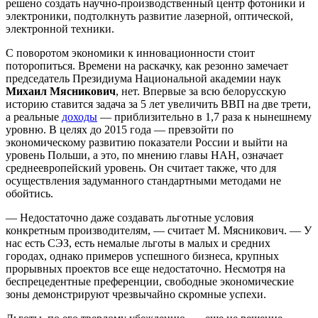
решено создать научно-производственный центр фотоники и
электроники, подтолкнуть развитие лазерной, оптической,
электронной техники.
С поворотом экономики к инновационности стоит
поторопиться. Времени на раскачку, как резонно замечает
председатель Президиума Национальной академии наук
Михаил Мясникович
, нет. Впервые за всю белорусскую
историю ставится задача за 5 лет увеличить ВВП на две трети,
а реальные
доходы
— приблизительно в 1,7 раза к нынешнему
уровню. В целях до 2015 года — превзойти по
экономическому развитию показатели России и выйти на
уровень Польши, а это, по мнению главы НАН, означает
среднеевропейский уровень. Он считает также, что для
осуществления задуманного стандартными методами не
обойтись.
— Недостаточно даже создавать льготные условия
конкретным производителям, — считает М. Мясникович. — У
нас есть СЭЗ, есть немалые льготы в малых и средних
городах, однако примеров успешного бизнеса, крупных
прорывных проектов все еще недостаточно. Несмотря на
беспрецедентные преференции, свободные экономические
зоны демонстрируют чрезвычайно скромные успехи.