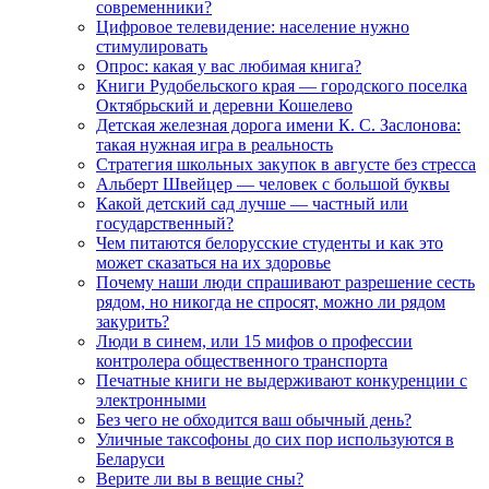
современники?
Цифровое телевидение: население нужно
стимулировать
Опрос: какая у вас любимая книга?
Книги Рудобельского края — городского поселка
Октябрьский и деревни Кошелево
Детская железная дорога имени К. С. Заслонова:
такая нужная игра в реальность
Стратегия школьных закупок в августе без стресса
Альберт Швейцер — человек с большой буквы
Какой детский сад лучше — частный или
государственный?
Чем питаются белорусские студенты и как это
может сказаться на их здоровье
Почему наши люди спрашивают разрешение сесть
рядом, но никогда не спросят, можно ли рядом
закурить?
Люди в синем, или 15 мифов о профессии
контролера общественного транспорта
Печатные книги не выдерживают конкуренции с
электронными
Без чего не обходится ваш обычный день?
Уличные таксофоны до сих пор используются в
Беларуси
Верите ли вы в вещие сны?