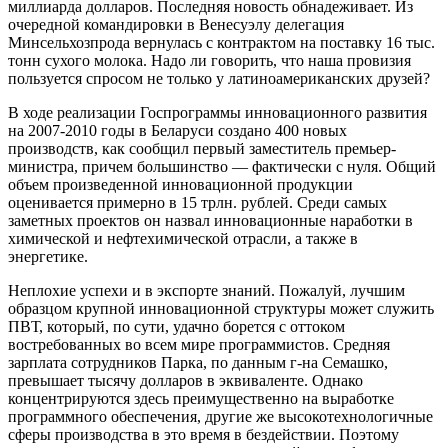
миллиарда долларов. Последняя новость обнадеживает. Из
очередной командировки в Венесуэлу делегация
Минсельхозпрода вернулась с контрактом на поставку 16 тыс.
тонн сухого молока. Надо ли говорить, что наша провизия
пользуется спросом не только у латиноамериканских друзей?
В ходе реализации Госпрограммы инновационного развития
на 2007-2010 годы в Беларуси создано 400 новых
производств, как сообщил первый заместитель премьер-
министра, причем большинство — фактически с нуля. Общий
объем произведенной инновационной продукции
оценивается примерно в 15 трлн. рублей. Среди самых
заметных проектов он назвал инновационные наработки в
химической и нефтехимической отрасли, а также в
энергетике.
Неплохие успехи и в экспорте знаний. Пожалуй, лучшим
образцом крупной инновационной структуры может служить
ПВТ, который, по сути, удачно борется с оттоком
востребованных во всем мире программистов. Средняя
зарплата сотрудников Парка, по данным г-на Семашко,
превышает тысячу долларов в эквиваленте. Однако
концентрируются здесь преимущественно на выработке
программного обеспечения, другие же высокотехнологичные
сферы производства в это время в бездействии. Поэтому