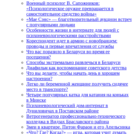
Военный психолог В. Сапожников:
«Психологическое оружие превращается в
самостоятельное средство войны»
«Мае Сэнс» — благотворительный аукцион встреч
с популярными людьми
Особенности жизни в интернате для людей с
психоневрологическими расстройствами
Кореспондент идет в армию с новобранцем:
проводы и первые впечатления от службы
Что вас поразило в Беларуси во время ее
посещения?
Способы экстремально развлечься в Беларуси
Диафильм как воспоминание советского детства
Что вы делаете, чтобы начать день в хорошем
настроении?
Легко ли беременной женщине получить сидячее
место в транспорте?
Четыре популярных катка для катания на коньках
в Минске
Психоневрологический дом-интернат в
Дуниловичах в Поставском районе
Ветрогенератор профессионально-технического
колледжа в Видзах Браславского района
Змеи в квартире. Питон Фараон и его Апельсинка
«Что? Где? Когда?» — игра, которая учит думать