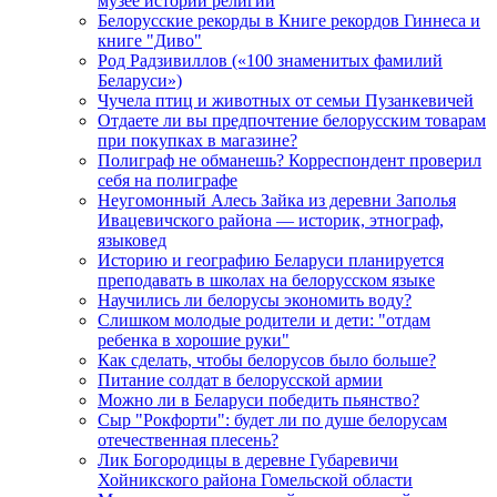
музее истории религии
Белорусские рекорды в Книге рекордов Гиннеса и
книге "Диво"
Род Радзивиллов («100 знаменитых фамилий
Беларуси»)
Чучела птиц и животных от семьи Пузанкевичей
Отдаете ли вы предпочтение белорусским товарам
при покупках в магазине?
Полиграф не обманешь? Корреспондент проверил
себя на полиграфе
Неугомонный Алесь Зайка из деревни Заполья
Ивацевичского района — историк, этнограф,
языковед
Историю и географию Беларуси планируется
преподавать в школах на белорусском языке
Научились ли белорусы экономить воду?
Слишком молодые родители и дети: "отдам
ребенка в хорошие руки"
Как сделать, чтобы белорусов было больше?
Питание солдат в белорусской армии
Можно ли в Беларуси победить пьянство?
Сыр "Рокфорти": будет ли по душе белорусам
отечественная плесень?
Лик Богородицы в деревне Губаревичи
Хойникского района Гомельской области