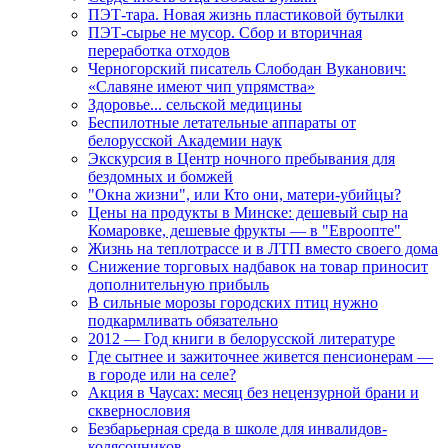
ПЭТ-тара. Новая жизнь пластиковой бутылки
ПЭТ-сырье не мусор. Сбор и вторичная
переработка отходов
Черногорский писатель Слободан Вуканович:
«Славяне имеют чип упрямства»
Здоровье... сельской медицины
Беспилотные летательные аппараты от
белорусской Академии наук
Экскурсия в Центр ночного пребывания для
бездомных и бомжей
"Окна жизни", или Кто они, матери-убийцы?
Цены на продукты в Минске: дешевый сыр на
Комаровке, дешевые фрукты — в "Евроопте"
Жизнь на теплотрассе и в ЛТП вместо своего дома
Снижение торговых надбавок на товар приносит
дополнительную прибыль
В сильные морозы городских птиц нужно
подкармливать обязательно
2012 — Год книги в белорусской литературе
Где сытнее и зажиточнее живется пенсионерам —
в городе или на селе?
Акция в Чаусах: месяц без нецензурной брани и
сквернословия
Безбарьерная среда в школе для инвалидов-
колясочников