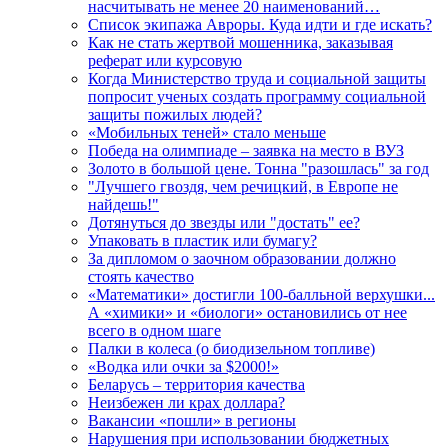
насчитывать не менее 20 наименований…
Список экипажа Авроры. Куда идти и где искать?
Как не стать жертвой мошенника, заказывая
реферат или курсовую
Когда Министерство труда и социальной защиты
попросит ученых создать программу социальной
защиты пожилых людей?
«Мобильных теней» стало меньше
Победа на олимпиаде – заявка на место в ВУЗ
Золото в большой цене. Тонна "разошлась" за год
"Лучшего гвоздя, чем речицкий, в Европе не
найдешь!"
Дотянуться до звезды или "достать" ее?
Упаковать в пластик или бумагу?
За дипломом о заочном образовании должно
стоять качество
«Математики» достигли 100-балльной верхушки...
А «химики» и «биологи» остановились от нее
всего в одном шаге
Палки в колеса (о биодизельном топливе)
«Водка или очки за $2000!»
Беларусь – территория качества
Неизбежен ли крах доллара?
Вакансии «пошли» в регионы
Нарушения при использовании бюджетных