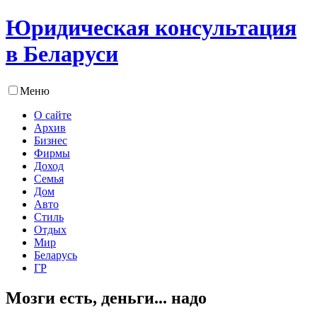
Юридическая консультация
в Беларуси
Меню
О сайте
Архив
Бизнес
Фирмы
Доход
Семья
Дом
Авто
Стиль
Отдых
Мир
Беларусь
ГР
Мозги есть, деньги... надо