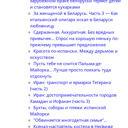
зарубежном браке белоруски теряют детей
и становятся кухарками
За женщиной в Беларусь. Часть 3 — Как
итальянский олигарх искал в Беларуси
любовницу
Сдержанная. Аккуратная. Без вредных
привычек... Спрос на хорошую няньку по-
прежнему превышает предложение
Красота по-испански. Между дерьмом и
искусством
Пусть тебе не снится Пальма-де-
Майорка... Лучше просто поехать туда
отдохнуть
Иран: транспорт и ярмарки Тегерана
(часть 2)
Иран: достопримечательности городов
Хамадан и Исфахан (часть 3)
Бухты, соборы и пляжи испанской
Майорки
"Обвиняется многодетная семья"...
Ксендз-настоятель костела в Несвиже