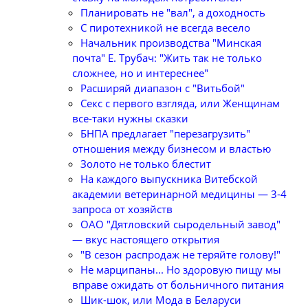
Планировать не "вал", а доходность
С пиротехникой не всегда весело
Начальник производства "Минская
почта" Е. Трубач: "Жить так не только
сложнее, но и интереснее"
Расширяй диапазон с "Витьбой"
Секс с первого взгляда, или Женщинам
все-таки нужны сказки
БНПА предлагает "перезагрузить"
отношения между бизнесом и властью
Золото не только блестит
На каждого выпускника Витебской
академии ветеринарной медицины — 3-4
запроса от хозяйств
ОАО "Дятловский сыродельный завод"
— вкус настоящего открытия
"В сезон распродаж не теряйте голову!"
Не марципаны... Но здоровую пищу мы
вправе ожидать от больничного питания
Шик-шок, или Мода в Беларуси