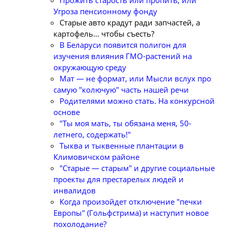
Прожить старость или пропить, или
Угроза пенсионному фонду
Старые авто крадут ради запчастей, а
картофель... чтобы съесть?
В Беларуси появится полигон для
изучения влияния ГМО-растений на
окружающую среду
Мат — не формат, или Мысли вслух про
самую "колючую" часть нашей речи
Родителями можно стать. На конкурсной
основе
"Ты моя мать, ты обязана меня, 50-
летнего, содержать!"
Тыква и тыквенные плантации в
Климовичском районе
"Старые — старым" и другие социальные
проекты для престарелых людей и
инвалидов
Когда произойдет отключение "печки
Европы" (Гольфстрима) и наступит новое
похолодание?