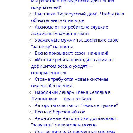
мы работаем прежде всего для наших
покупателей!"
Выставка "Белорусский дом". Чтобы был
обязательно уютным он
Аксиома от потребителя: слуцкие
лакомства уважает всякий
Уважаемые мужчины, достаньте свою
"заначку" на цветы
Весна призывает: сезон начинай!
«Многие ребята приходят в армию с
дефицитом веса, а уходят —
откормленные»
Стране требуются новые системы
видеонаблюдения
Народный лекарь Елена Селявка в
Липнишках — врач от Бога
Алгоритм счастья от "Ежика в тумане"
Весна и березовый сок
Анонимные Алкоголики доказывают:
"завязать" с алкоголем можно
Лесное видео. Современная система