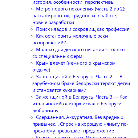
история, особенности, перспективы
Метро нового поколения (часть 2 из 2):
пассажиропоток, трудности в работе,
новые разработки
Поиск кладов и сокровищ как профессия
Как остановить молочные реки
возвращений?
Молоко для детского питания – только
со специальных ферм
Крым влечет (немного о крымском
отдыхе)
За женщиной в Беларусь. Часть 2 — В
зарубежном браке белоруски теряют детей
и становятся кухарками
За женщиной в Беларусь. Часть 3 — Как
итальянский олигарх искал в Беларуси
любовницу
Сдержанная. Аккуратная. Без вредных
привычек... Спрос на хорошую няньку по-
прежнему превышает предложение
Красота по-испански. Между дерьмом и