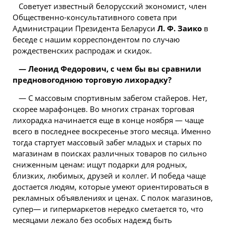
Советует известный белорусский экономист, член
Общественно-консультативного совета при
Администрации Президента Беларуси
Л. Ф. Заико
в
беседе с нашим корреспондентом по случаю
рождественских распродаж и скидок.
— Леонид Федорович, с чем бы вы сравнили
предновогоднюю торговую лихорадку?
— С массовым спортивным забегом стайеров. Нет,
скорее марафонцев. Во многих странах торговая
лихорадка начинается еще в конце ноября — чаще
всего в последнее воскресенье этого месяца. Именно
тогда стартует массовый забег младых и старых по
магазинам в поисках различных товаров по сильно
сниженным ценам: ищут подарки для родных,
близких, любимых, друзей и коллег. И победа чаще
достается людям, которые умеют ориентироваться в
рекламных объявлениях и ценах. С полок магазинов,
супер— и гипермаркетов нередко сметается то, что
месяцами лежало без особых надежд быть