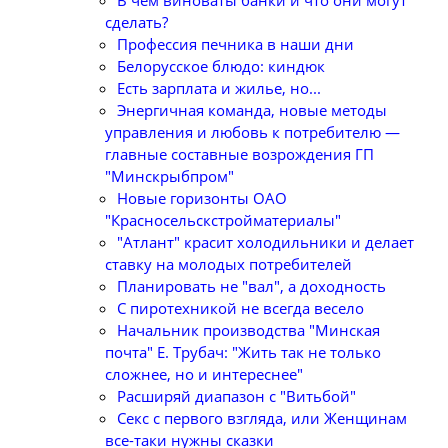
В чем виноваты банки и что они могут
сделать?
Профессия печника в наши дни
Белорусское блюдо: киндюк
Есть зарплата и жилье, но...
Энергичная команда, новые методы
управления и любовь к потребителю —
главные составные возрождения ГП
"Минскрыбпром"
Новые горизонты ОАО
"Красносельскстройматериалы"
"Атлант" красит холодильники и делает
ставку на молодых потребителей
Планировать не "вал", а доходность
С пиротехникой не всегда весело
Начальник производства "Минская
почта" Е. Трубач: "Жить так не только
сложнее, но и интереснее"
Расширяй диапазон с "Витьбой"
Секс с первого взгляда, или Женщинам
все-таки нужны сказки