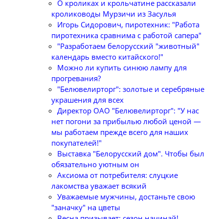
О кроликах и крольчатине рассказали
кролиководы Мурзичи из Засулья
Игорь Сидорович, пиротехник: "Работа
пиротехника сравнима с работой сапера"
"Разработаем белорусский "животный"
календарь вместо китайского!"
Можно ли купить синюю лампу для
прогревания?
"Белювелирторг": золотые и серебряные
украшения для всех
Директор ОАО "Белювелирторг": "У нас
нет погони за прибылью любой ценой —
мы работаем прежде всего для наших
покупателей!"
Выставка "Белорусский дом". Чтобы был
обязательно уютным он
Аксиома от потребителя: слуцкие
лакомства уважает всякий
Уважаемые мужчины, достаньте свою
"заначку" на цветы
Весна призывает: сезон начинай!