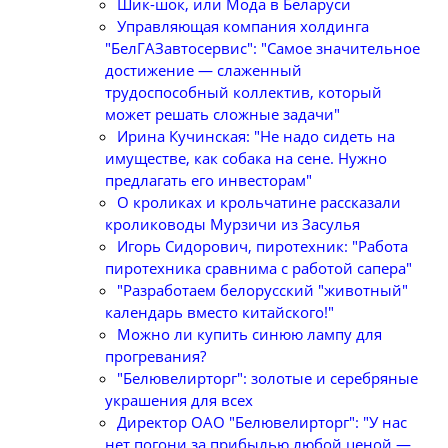
Шик-шок, или Мода в Беларуси
Управляющая компания холдинга
"БелГАЗавтосервис": "Самое значительное
достижение — слаженный
трудоспособный коллектив, который
может решать сложные задачи"
Ирина Кучинская: "Не надо сидеть на
имуществе, как собака на сене. Нужно
предлагать его инвесторам"
О кроликах и крольчатине рассказали
кролиководы Мурзичи из Засулья
Игорь Сидорович, пиротехник: "Работа
пиротехника сравнима с работой сапера"
"Разработаем белорусский "животный"
календарь вместо китайского!"
Можно ли купить синюю лампу для
прогревания?
"Белювелирторг": золотые и серебряные
украшения для всех
Директор ОАО "Белювелирторг": "У нас
нет погони за прибылью любой ценой —