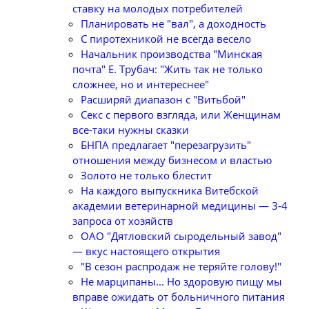
ставку на молодых потребителей
Планировать не "вал", а доходность
С пиротехникой не всегда весело
Начальник производства "Минская
почта" Е. Трубач: "Жить так не только
сложнее, но и интереснее"
Расширяй диапазон с "Витьбой"
Секс с первого взгляда, или Женщинам
все-таки нужны сказки
БНПА предлагает "перезагрузить"
отношения между бизнесом и властью
Золото не только блестит
На каждого выпускника Витебской
академии ветеринарной медицины — 3-4
запроса от хозяйств
ОАО "Дятловский сыродельный завод"
— вкус настоящего открытия
"В сезон распродаж не теряйте голову!"
Не марципаны... Но здоровую пищу мы
вправе ожидать от больничного питания