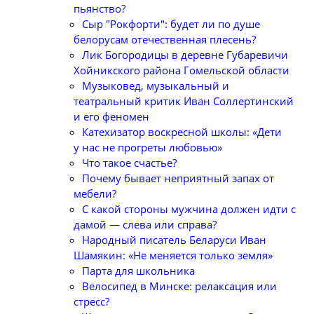
пьянство?
Сыр "Рокфорти": будет ли по душе
белорусам отечественная плесень?
Лик Богородицы в деревне Губаревичи
Хойникского района Гомельской области
Музыковед, музыкальный и
театральный критик Иван Соллертинский
и его феномен
Катехизатор воскресной школы: «Дети
у нас не прогреты любовью»
Что такое счастье?
Почему бывает неприятный запах от
мебели?
С какой стороны мужчина должен идти с
дамой — слева или справа?
Народный писатель Беларуси Иван
Шамякин: «Не меняется только земля»
Парта для школьника
Велосипед в Минске: релаксация или
стресс?