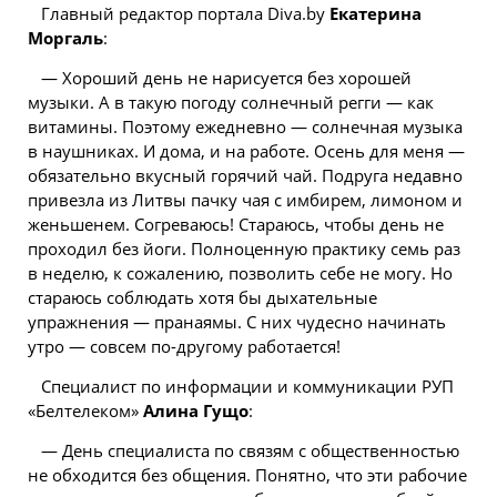
Главный редактор портала Diva.by
Екатерина
Моргаль
:
— Хороший день не нарисуется без хорошей
музыки. А в такую погоду солнечный регги — как
витамины. Поэтому ежедневно — солнечная музыка
в наушниках. И дома, и на работе.
Осень
для меня —
обязательно вкусный горячий чай. Подруга недавно
привезла из Литвы пачку чая с имбирем, лимоном и
женьшенем. Согреваюсь! Стараюсь, чтобы день не
проходил без йоги. Полноценную практику семь раз
в неделю, к сожалению, позволить себе не могу. Но
стараюсь соблюдать хотя бы дыхательные
упражнения — пранаямы. С них чудесно начинать
утро — совсем по-другому работается!
Специалист по информации и коммуникации РУП
«Белтелеком»
Алина Гущо
:
— День специалиста по связям с общественностью
не обходится без общения. Понятно, что эти рабочие