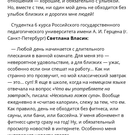
отношения — хорошие, и обязательно с улыбкой.
Но,
вместе
с тем, ни один мой день не обходится без
улыбок близких и дорогих мне людей!
Студентка 6 курса Российского государственного
педагогического университета имени А. И. Герцена (г.
Санкт-Петербург)
Светлана Власик
:
— Любой день начинается с длительного
плескания в ванной комнате. Для меня это —
невероятное удовольствие, а для близких — ужас,
особенно если они спешат на работу... Как ни
странно это прозвучит, но мой классический завтрак
— это... суп! Я еще в школе, когда на немецком языке
отвечала на вопрос «
Что вы употребляете на
завтрак?
», писала: «
Несколько ложек супа
». Вообще
ежедневно я «считаю калории», слежу за тем, что ем.
Как правило, день не обходится без фитнеса, или
сауны, или бани, или бассейна. У меня абонемент в
фитнесс-центр сразу на год! Ну, и обязательный
просмотр
новостей
в интернете. Особенно меня