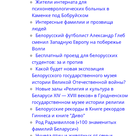
Жители интерната для
психоневрологических больных в
Каменке под Бобруйском
Интересные фамилии и прозвища
людей
Белорусский футболист Александр Глеб
сменил Западную Европу на побережье
Волги
Бесплатный проезд для белорусских
студентов: за и против
Какой будет новая экспозиция
Белорусского государственного музея
истории Великой Отечественной войны?
Новые залы «Религия и культура в
Беларуси XIV — XVIII веков» в Гродненском
государственном музее истории религии
Белорусские рекорды в Книге рекордов
Гиннеса и книге "Диво"
Род Радзивиллов («100 знаменитых
фамилий Беларуси»)
Чучела птиц и животных от семьи