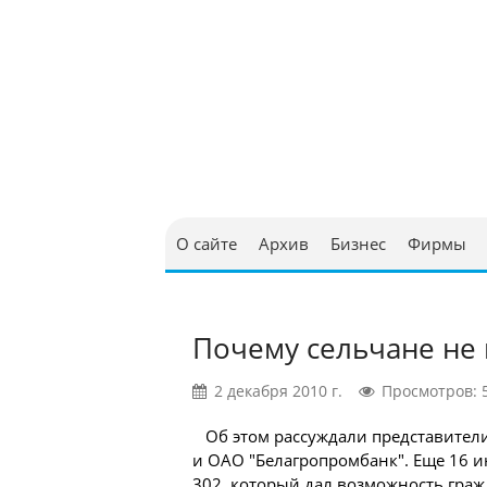
Юриди
в Бел
О сайте
Архив
Бизнес
Фирмы
Почему сельчане не и
2 декабря 2010 г.
Просмотров: 
Об этом рассуждали представител
и ОАО "Белагропромбанк". Еще 16 и
302, который дал возможность
граж