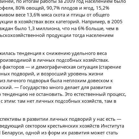
 свиней, по итогам работы за 2009 год населением было
офеля, 80% овощей, 90,7% плодов и ягод, 15,2%
живом весе 13,6% мяса скота и птицы от общего
кции в хозяйствах всех категорий. Например, в 2005
аждан было 1,3 миллиона, что на 6% больше, чем в
ельскохозяйственной продукции тогда населением
ожилась тенденция к снижению удельного веса
производимой в личных подсобных хозяйствах.
о факторов — и демографическая ситуация (старение
ичных подворий, и возросший уровень жизни
я из личного подворья была неплохим довеском к
вский. — Государство много делает для развития
 тенденцию не остановить. Это естественный процесс,
 с этим: там нет личных подсобных хозяйств, там в
рспективы в развитии личных подворий у нас есть —
аведующий сектором крестьянских хозяйств Института
Беларуси, одной из форм их развития может стать