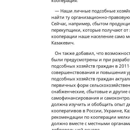
кооперация:
— Наши личные подсобные хозяйст
найти ту организационно-правовую 
Сейчас, например, сбытом продукц
перекупщики, которые получают от 
кооперации наше население само мо
Казакевич.
Он также добавил, что возможнос
были предусмотрены и при разрабо
подсобных хозяйств граждан в 2011-
совершенствования и повышения у
подсобных хозяйств граждан актуал
первичных форм сельскохозяйствен
снабженческие, сбытовые и другие
самофинансирования и самоконтроля
должна изучить и обобщить опыт д
кооперативов в России, Украине, Ка
рекомендации по кооперации мелки
должно вместе с местными органами
добровольной основе.