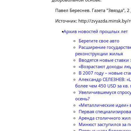
Павел Береснев. Газета "Звязда", 2
Источник: http://zvyazda.minsk.by/
Архив новостей прошлых лет
Берегите свое авто
Расширение государств
реконструкции жилья
Вводятся новые ставки 
«Возрастают доходы люд
В 2007 году – новые ст
Александр СЕЛЕЗНЕВ: «Ц
более чем 450 USD за кв. 
Увеличившемуся спросу 
осень?
«Металлические идеи» 
Первая специализирова
Аренда столичного жил
Минюст заступился за 
Первые шаги белорусск