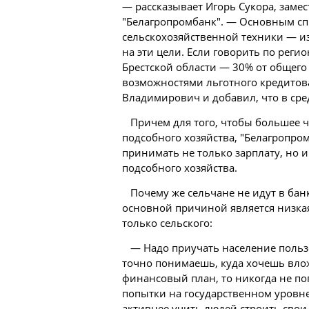
— рассказывает Игорь Сукора, заме
"Белагропромбанк". — Основным сп
сельскохозяйственной техники — и
на эти цели. Если говорить по рег
Брестской области — 30% от общего
возможностями льготного кредитов
Владимирович и добавил, что в сре
Причем для того, чтобы большее ч
подсобного хозяйства, "Белагропро
принимать не только зарплату, но и
подсобного хозяйства.
Почему же сельчане не идут в бан
основной причиной является низка
только сельского:
— Надо приучать население пользо
точно понимаешь, куда хочешь влож
финансовый план, то никогда не поп
попытки на государственном уровне
активнее учить людей строить свои