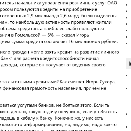
ститель начальника управления розничных услуг ОАО
росом пользуются кредиты на приобретение
з освоенных 2,9 миллиарда 2,6 млрд. были выделены
ионам, то наибольшую активность проявляют жители
 объема кредитов, а наиболее слабо пользуются
ания в Гомельской — 6%, — сказал Игорь
днем сумма кредита составляет 16 миллионов рублей.
исло граждан могло взять кредит на развитие личного
мбанк" для расчета кредитоспособности начал
 доходы, которые он получает от ведения своего
к за льготными кредитами? Как считает Игорь Сукора,
я финансовая грамотность населения, причем не
ваться услугами банков, не бояться этого. Если ты
ить деньги, какую отдачу получишь, если у тебя есть
адешь в кабалу к банку. Конечно же, у нас есть
 какого-то информирования, но, видимо, надо как-то
 финансовые планы, — считает заместитель