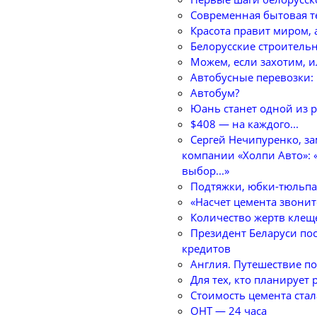
Cовременная бытовая т
Красота правит миром, 
Белорусские строитель
Можем, если захотим, и
Автобусные перевозки: 
Автобум?
Юань станет одной из р
$408 — на каждого...
Сергей Нечипуренко, за
компании «Холпи Авто»: 
выбор...»
Подтяжки, юбки-тюльпан
«Насчет цемента звоните
Количество жертв клеще
Президент Беларуси пос
кредитов
Англия. Путешествие по
Для тех, кто планирует
Стоимость цемента стал
ОНТ — 24 часа