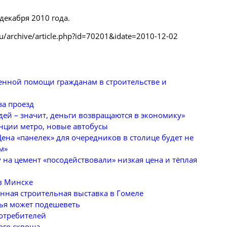
 декабря 2010 года.
ru/archive/article.php?id=70201&idate=2010-12-02
енной помощи гражданам в строительстве и
за проезд
ей – значит, деньги возвращаются в экономику»
анции метро, новые автобусы
ена «панелек» для очередников в столице будет не
м»
на цемент «посодействовали» низкая цена и тёплая
в Минске
нная строительная выставка в Гомеле
ья может подешеветь
потребителей
ого сквоша