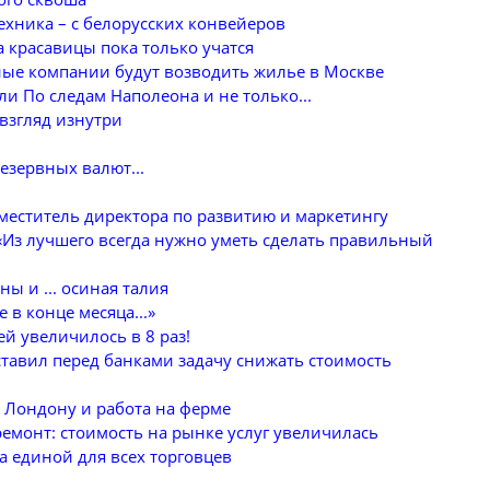
ехника – с белорусских конвейеров
а красавицы пока только учатся
ные компании будут возводить жилье в Москве
ли По следам Наполеона и не только...
взгляд изнутри
езервных валют...
меститель директора по развитию и маркетингу
«Из лучшего всегда нужно уметь сделать правильный
ы и ... осиная талия
 в конце месяца...»
й увеличилось в 8 раз!
тавил перед банками задачу снижать стоимость
 Лондону и работа на ферме
 ремонт: стоимость на рынке услуг увеличилась
а единой для всех торговцев