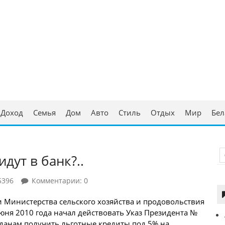
ческая консультация
аруси
Доход
Семья
Дом
Авто
Стиль
Отдых
Мир
Бел
дут в банк?..
5396
Комментарии: 0
и Министерства сельского хозяйства и продовольствия
юня 2010 года начал действовать Указ Президента №
данам
получить льготные кредиты под 5% на