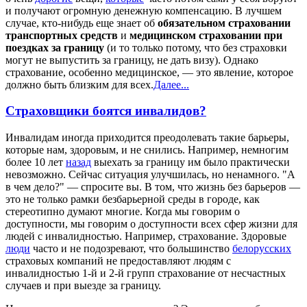
и получают огромную денежную компенсацию. В лучшем
случае, кто-нибудь еще знает об
обязательном страховании
транспортных средств
и
медицинском страховании при
поездках за границу
(и то только потому, что без страховки
могут не выпустить за границу, не дать визу). Однако
страхование, особенно медицинское, — это явление, которое
должно быть близким для всех.
Далее...
Страховщики боятся инвалидов?
Инвалидам иногда приходится преодолевать такие барьеры,
которые нам, здоровым, и не снились. Например, немногим
более 10 лет
назад
выехать за границу им было практически
невозможно. Сейчас ситуация улучшилась, но ненамного. "А
в чем дело?" — спросите вы. В том, что жизнь без барьеров —
это не только рамки безбарьерной среды в городе, как
стереотипно думают многие. Когда мы говорим о
доступности, мы говорим о доступности всех сфер жизни для
людей с инвалидностью. Например, страхование. Здоровые
люди
часто и не подозревают, что большинство
белорусских
страховых компаний не предоставляют людям с
инвалидностью 1-й и 2-й групп страхование от несчастных
случаев и при выезде за границу.