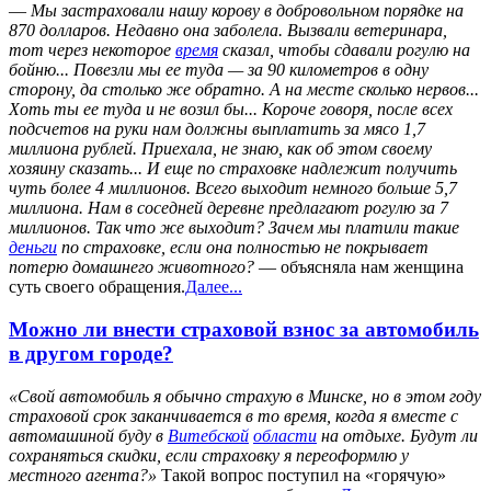
—
Мы застраховали нашу корову в добровольном порядке на
870 долларов. Недавно она заболела. Вызвали ветеринара,
тот через некоторое
время
сказал, чтобы сдавали рогулю на
бойню... Повезли мы ее туда — за 90 километров в одну
сторону, да столько же обратно. А на месте сколько нервов...
Хоть ты ее туда и не возил бы... Короче говоря, после всех
подсчетов на руки нам должны выплатить за мясо 1,7
миллиона рублей. Приехала, не знаю, как об этом своему
хозяину сказать... И еще по страховке надлежит получить
чуть более 4 миллионов. Всего выходит немного больше 5,7
миллиона. Нам в соседней деревне предлагают рогулю за 7
миллионов. Так что же выходит? Зачем мы платили такие
деньги
по страховке, если она полностью не покрывает
потерю домашнего животного?
— объясняла нам женщина
суть своего обращения.
Далее...
Можно ли внести страховой взнос за автомобиль
в другом городе?
«Свой автомобиль я обычно страхую в Минске, но в этом году
страховой срок заканчивается в то время, когда я вместе с
автомашиной буду в
Витебской
области
на отдыхе. Будут ли
сохраняться скидки, если страховку я переоформлю у
местного агента?»
Такой вопрос поступил на «горячую»