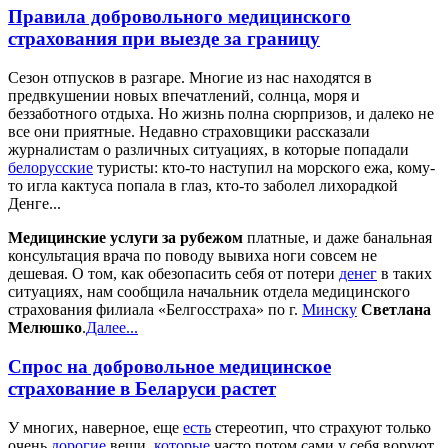
Правила добровольного медицинского
страхования при выезде за границу
Сезон отпусков в разгаре. Многие из нас находятся в
предвкушении новых впечатлений, солнца, моря и
беззаботного отдыха. Но жизнь полна сюрпризов, и далеко не
все они приятные. Недавно страховщики рассказали
журналистам о различных ситуациях, в которые попадали
белорусские
туристы: кто-то наступил на морского ежа, кому-
то игла кактуса попала в глаз, кто-то заболел лихорадкой
Денге...
Медицинские услуги за рубежом
платные, и даже банальная
консультация врача по поводу вывиха ноги совсем не
дешевая. О том, как обезопасить себя от потери
денег
в таких
ситуациях, нам сообщила начальник отдела медицинского
страхования филиала «Белгосстраха» по г.
Минску
Светлана
Мелюшко
.
Далее...
Спрос на добровольное медицинское
страхование в Беларуси растет
У многих, наверное, еще
есть
стереотип, что страхуют только
очень
дорогие
вещи,
которые
часто потом сами у себя воруют