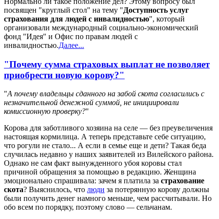
Нормально ли такое положение дел? Этому вопросу был
посвящен "круглый стол" на тему "
Доступность услуг
страхования для людей с инвалидностью
", который
организовали международный социально-экономический
фонд "Идея" и Офис по правам людей с
инвалидностью.
Далее...
"Почему сумма страховых выплат не позволяет
приобрести новую корову?"
"
А почему владельцы сданного на забой скота согласились с
незначительной денежной суммой, не инициировали
комиссионную проверку?
"
Корова для заботливого хозяина на селе — без преувеличения
настоящая кормилица. А теперь представьте себе ситуацию,
что рогули не стало... А если в семье еще и дети? Такая беда
случилась недавно у наших заявителей из Вилейского района.
Однако не сам факт вынужденного убоя коровы стал
причиной обращения за помощью в редакцию. Женщина
эмоционально спрашивала: зачем я платила за
страхование
скота
? Выяснилось, что
люди
за потерянную корову должны
были получить денег намного меньше, чем рассчитывали. Но
обо всем по порядку, поэтому слово — сельчанам.