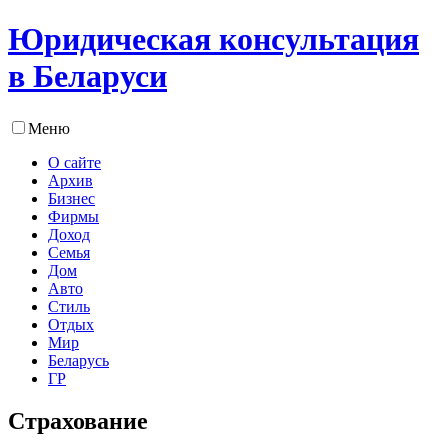
Юридическая консультация
в Беларуси
Меню
О сайте
Архив
Бизнес
Фирмы
Доход
Семья
Дом
Авто
Стиль
Отдых
Мир
Беларусь
ГР
Страхование