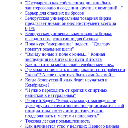
"Государство как собственник должно быть
заинтересовано в создании крупных компаний..."
Барьер для опасных выбросов
Белорусская универсальная товарная биржа
предлагает новый бизнес-инструмент всего за
0,1%
Белорусская универсальная товарная биржа:
выгодно и перспективно для бизнеса
Пока курс "американца" падает... "Доллару
помогут реальные шаги"
"Выйду ночью в поле с конем..." Конная
экспедиция из Литвы по пути Витовта
Как платить за мобильный телефон меньше...
Где можно повысить квалификацию по профессии
"жена"? А еще научиться быть самой-самой...
Когда белорусский язык будет изучаться в
Кембридже?
"Нужно переходить от крепких спиртных
напитков к натуральным"
Георгий Бадей: "Белорусы могут выглядеть не
хуже других с точки зрения предпринимательской
инициативы, но эту инициативу нужно
поддерживать и местами направлять"
Тяжелая легкая промышленность
Как начинается утро у ведущих Первого канала