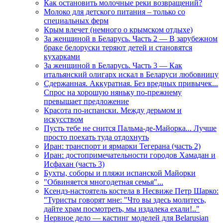
Как остановить молочные реки возвращений?
Молоко для детского питания – только со
специальных ферм
Крым влечет (немного о крымском отдыхе)
За женщиной в Беларусь. Часть 2 — В зарубежном
браке белоруски теряют детей и становятся
кухарками
За женщиной в Беларусь. Часть 3 — Как
итальянский олигарх искал в Беларуси любовницу
Сдержанная. Аккуратная. Без вредных привычек...
Спрос на хорошую няньку по-прежнему
превышает предложение
Красота по-испански. Между дерьмом и
искусством
Пусть тебе не снится Пальма-де-Майорка... Лучше
просто поехать туда отдохнуть
Иран: транспорт и ярмарки Тегерана (часть 2)
Иран: достопримечательности городов Хамадан и
Исфахан (часть 3)
Бухты, соборы и пляжи испанской Майорки
"Обвиняется многодетная семья"...
Ксендз-настоятель костела в Несвиже Петр Шарко:
"Туристы говорят мне: "Что вы здесь молитесь,
дайте храм посмотреть, мы издалека ехали!.."
Нервное дело — кастинг моделей для Belarusian