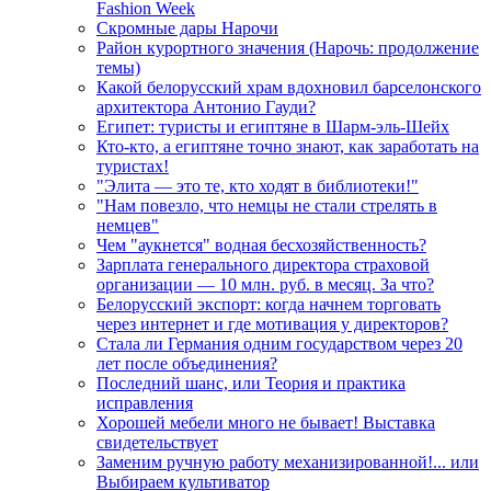
Fashion Week
Скромные дары Нарочи
Район курортного значения (Нарочь: продолжение
темы)
Какой белорусский храм вдохновил барселонского
архитектора Антонио Гауди?
Египет: туристы и египтяне в Шарм-эль-Шейх
Кто-кто, а египтяне точно знают, как заработать на
туристах!
"Элита — это те, кто ходят в библиотеки!"
"Нам повезло, что немцы не стали стрелять в
немцев"
Чем "аукнется" водная бесхозяйственность?
Зарплата генерального директора страховой
организации — 10 млн. руб. в месяц. За что?
Белорусский экспорт: когда начнем торговать
через интернет и где мотивация у директоров?
Стала ли Германия одним государством через 20
лет после объединения?
Последний шанс, или Теория и практика
исправления
Хорошей мебели много не бывает! Выставка
свидетельствует
Заменим ручную работу механизированной!... или
Выбираем культиватор