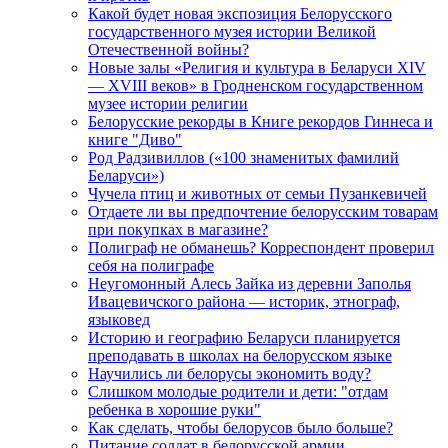
Какой будет новая экспозиция Белорусского
государственного музея истории Великой
Отечественной войны?
Новые залы «Религия и культура в Беларуси XIV
— XVIII веков» в Гродненском государственном
музее истории религии
Белорусские рекорды в Книге рекордов Гиннеса и
книге "Диво"
Род Радзивиллов («100 знаменитых фамилий
Беларуси»)
Чучела птиц и животных от семьи Пузанкевичей
Отдаете ли вы предпочтение белорусским товарам
при покупках в магазине?
Полиграф не обманешь? Корреспондент проверил
себя на полиграфе
Неугомонный Алесь Зайка из деревни Заполья
Ивацевичского района — историк, этнограф,
языковед
Историю и географию Беларуси планируется
преподавать в школах на белорусском языке
Научились ли белорусы экономить воду?
Слишком молодые родители и дети: "отдам
ребенка в хорошие руки"
Как сделать, чтобы белорусов было больше?
Питание солдат в белорусской армии