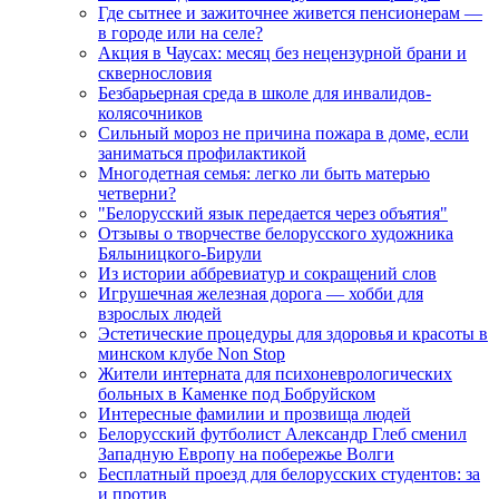
Где сытнее и зажиточнее живется пенсионерам —
в городе или на селе?
Акция в Чаусах: месяц без нецензурной брани и
сквернословия
Безбарьерная среда в школе для инвалидов-
колясочников
Сильный мороз не причина пожара в доме, если
заниматься профилактикой
Многодетная семья: легко ли быть матерью
четверни?
"Белорусский язык передается через объятия"
Отзывы о творчестве белорусского художника
Бялыницкого-Бирули
Из истории аббревиатур и сокращений слов
Игрушечная железная дорога — хобби для
взрослых людей
Эстетические процедуры для здоровья и красоты в
минском клубе Non Stop
Жители интерната для психоневрологических
больных в Каменке под Бобруйском
Интересные фамилии и прозвища людей
Белорусский футболист Александр Глеб сменил
Западную Европу на побережье Волги
Бесплатный проезд для белорусских студентов: за
и против