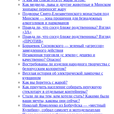
Как медведи, львы и другие животные в Минском
зоопарке переносят жару
Подворье Свято-Елизаветинского монастыря под
Минском — зона прощения для безнадежных
алкоголиков и наркоманов
Правда ли, что сосед ближе родственника? Взгляд
«ЗА»
Правда ли, что сосед ближе родственника? Взгляд
«ПРОТИВ»
Борщевик Сосновского — зеленый «агрессор»
замедленного действия
Незаконная торговля «с земли»: дешево и
качественно? Опасно!
Востребованы ли изделия народного творчества с
белорусским колоритом?
Веселая история об электрической лампочке с
кувшином
Как вы боретесь с жарой?
Как приучить население собирать ненужную
стеклотару в отдельные контейнеры?
Стали ли вы тем, кем хотели стать? Какими были
ваши мечты, каковы они сейчас?
Николай Ярмоленко из Бобруйска — «местный
Кулибин», собрал самолет и мотодельтаплан