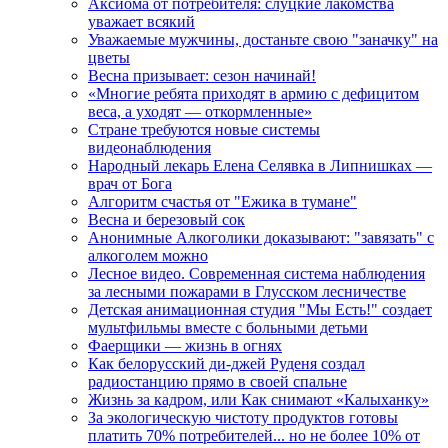
Аксиома от потребителя: слуцкие лакомства
уважает всякий
Уважаемые мужчины, достаньте свою "заначку" на
цветы
Весна призывает: сезон начинай!
«Многие ребята приходят в армию с дефицитом
веса, а уходят — откормленные»
Стране требуются новые системы
видеонаблюдения
Народный лекарь Елена Селявка в Липнишках —
врач от Бога
Алгоритм счастья от "Ежика в тумане"
Весна и березовый сок
Анонимные Алкоголики доказывают: "завязать" с
алкоголем можно
Лесное видео. Современная система наблюдения
за лесными пожарами в Глусском лесничестве
Детская анимационная студия "Мы Есть!" создает
мультфильмы вместе с больными детьми
Фаерщики — жизнь в огнях
Как белорусский ди-джей Руденя создал
радиостанцию прямо в своей спальне
Жизнь за кадром, или Как снимают «Калыханку»
За экологическую чистоту продуктов готовы
платить 70% потребителей... но не более 10% от