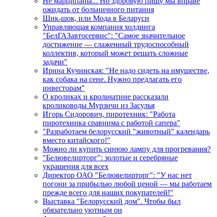
Не марципаны... Но здоровую пищу мы вправе
ожидать от больничного питания
Шик-шок, или Мода в Беларуси
Управляющая компания холдинга
"БелГАЗавтосервис": "Самое значительное
достижение — слаженный трудоспособный
коллектив, который может решать сложные
задачи"
Ирина Кучинская: "Не надо сидеть на имуществе,
как собака на сене. Нужно предлагать его
инвесторам"
О кроликах и крольчатине рассказали
кролиководы Мурзичи из Засулья
Игорь Сидорович, пиротехник: "Работа
пиротехника сравнима с работой сапера"
"Разработаем белорусский "животный" календарь
вместо китайского!"
Можно ли купить синюю лампу для прогревания?
"Белювелирторг": золотые и серебряные
украшения для всех
Директор ОАО "Белювелирторг": "У нас нет
погони за прибылью любой ценой — мы работаем
прежде всего для наших покупателей!"
Выставка "Белорусский дом". Чтобы был
обязательно уютным он