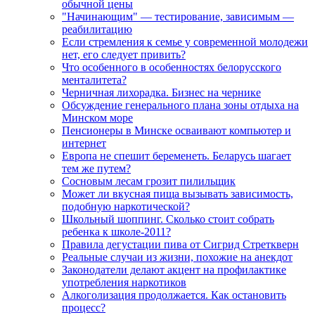
обычной цены
"Начинающим" — тестирование, зависимым —
реабилитацию
Если стремления к семье у современной молодежи
нет, его следует привить?
Что особенного в особенностях белорусского
менталитета?
Черничная лихорадка. Бизнес на чернике
Обсуждение генерального плана зоны отдыха на
Минском море
Пенсионеры в Минске осваивают компьютер и
интернет
Европа не спешит беременеть. Беларусь шагает
тем же путем?
Сосновым лесам грозит пилильщик
Может ли вкусная пища вызывать зависимость,
подобную наркотической?
Школьный шоппинг. Сколько стоит собрать
ребенка к школе-2011?
Правила дегустации пива от Сигрид Стреткверн
Реальные случаи из жизни, похожие на анекдот
Законодатели делают акцент на профилактике
употребления наркотиков
Алкоголизация продолжается. Как остановить
процесс?