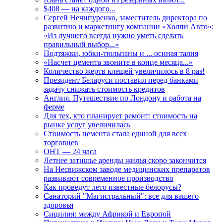
$408 — на каждого...
Сергей Нечипуренко, заместитель директора по
развитию и маркетингу компании «Холпи Авто»:
«Из лучшего всегда нужно уметь сделать
правильный выбор...»
Подтяжки, юбки-тюльпаны и ... осиная талия
«Насчет цемента звоните в конце месяца...»
Количество жертв клещей увеличилось в 8 раз!
Президент Беларуси поставил перед банками
задачу снижать стоимость кредитов
Англия. Путешествие по Лондону и работа на
ферме
Для тех, кто планирует ремонт: стоимость на
рынке услуг увеличилась
Стоимость цемента стала единой для всех
торговцев
ОНТ — 24 часа
Летнее затишье аренды жилья скоро закончится
На Несвижском заводе медицинских препаратов
развивают современное производство
Как проведут лето известные белорусы?
Санаторий "Магистральный": все для вашего
здоровья
Сицилия: между Африкой и Европой