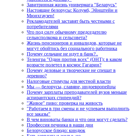
Завитринная жизнь универмага "Беларусь"
Настоящие белорусы: Колумб, Эйнштейн и
Мюнхгаузен!
Рекламодателей заставят быть честными с
потребителями
Что под силу обычному председателю
сельисполкома и сельсовета?
Жизнь пенсионеров и инвалидов, которые не
могут обойтись без социального работника
Почему сельчане не идут в банк?..
Телеигра "Один против всех" (ОНТ): в каком
возрасте полетел в космос Гагарин?
Почему деловые и творческие не спешат в
деревню?
Налоговые стимулы для местной власти
Мы — белорусы, славяне, индоевропейцы
Почему зарплаты преподавателей вузов меньше
аспирантских стипендий?
"Живое" пиво: проверка на живость
"Работаем в три смены и не успеваем выполнить
все заказы"
В чем виноваты банки и что они могут сделать?
Профессия печника в наши дни
Белорусское блюдо: киндюк
Есть зарплата и жилье, но...