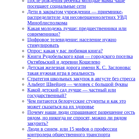
После рождения ребенка молодые мамы чаще
посещают социальные сети
Дети в закрытом учреждении — приемнике-
распределителе для несовершеннолетних УВД
Миноблисполкома
Какая молодежь лучше: предшественники или
современники?
Цифровое телевидение: население нужно
стимулировать
Опрос: какая у вас любимая книга?
Книги Рудобельского края — городского поселка
Октябрьский и деревни Кошелево
Детская железная дорога имени К. С. Заслонова:
такая нужная игра в реальность
Стратегия школьных закупок в августе без стресса
Альберт Швейцер — человек с большой буквы
Какой детский сад лучше — частный или
государственный?
Чем питаются белорусские студенты и как это
может сказаться на их здоровье
Почему наши люди спрашивают разрешение сесть
рядом, но никогда не спросят, можно ли рядом
закурить?
Люди в синем, или 15 мифов о профессии
контролера общественного транспорта