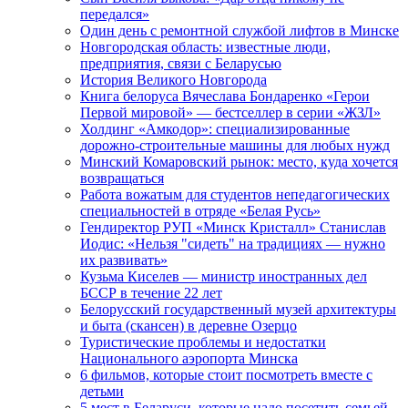
передался»
Один день с ремонтной службой лифтов в Минске
Новгородская область: известные люди,
предприятия, связи с Беларусью
История Великого Новгорода
Книга белоруса Вячеслава Бондаренко «Герои
Первой мировой» — бестселлер в серии «ЖЗЛ»
Холдинг «Амкодор»: специализированные
дорожно-строительные машины для любых нужд
Минский Комаровский рынок: место, куда хочется
возвращаться
Работа вожатым для студентов непедагогических
специальностей в отряде «Белая Русь»
Гендиректор РУП «Минск Кристалл» Станислав
Иодис: «Нельзя "сидеть" на традициях — нужно
их развивать»
Кузьма Киселев — министр иностранных дел
БССР в течение 22 лет
Белорусский государственный музей архитектуры
и быта (скансен) в деревне Озерцо
Туристические проблемы и недостатки
Национального аэропорта Минска
6 фильмов, которые стоит посмотреть вместе с
детьми
5 мест в Беларуси, которые надо посетить семьей