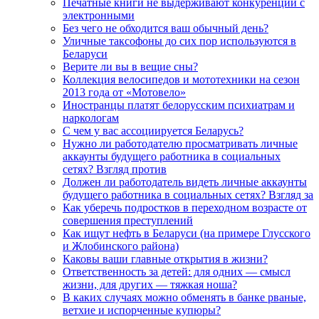
Печатные книги не выдерживают конкуренции с
электронными
Без чего не обходится ваш обычный день?
Уличные таксофоны до сих пор используются в
Беларуси
Верите ли вы в вещие сны?
Коллекция велосипедов и мототехники на сезон
2013 года от «Мотовело»
Иностранцы платят белорусским психиатрам и
наркологам
С чем у вас ассоциируется Беларусь?
Нужно ли работодателю просматривать личные
аккаунты будущего работника в социальных
сетях? Взгляд против
Должен ли работодатель видеть личные аккаунты
будущего работника в социальных сетях? Взгляд за
Как уберечь подростков в переходном возрасте от
совершения преступлений
Как ищут нефть в Беларуси (на примере Глусского
и Жлобинского района)
Каковы ваши главные открытия в жизни?
Ответственность за детей: для одних — смысл
жизни, для других — тяжкая ноша?
В каких случаях можно обменять в банке рваные,
ветхие и испорченные купюры?