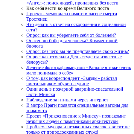
«Ангел»: поиск людей, пропавших без вести
Как себя вести во время Великого поста
Проекты мемориала памяти в лагере смерти
Тростенец
Что делать в ответ на оскорбления в социальной
сети?
Опрос: как вы уберегаете себя от болезней?
Опасен ли бобр для человека? Комментарий
биолога
Опрос: без чего вы не представляете свою жизнь?
Опрос: как отмечали День студента известные
белорусы?
Лечение фотографиями, или «Раньше я тоже очень
мало понимала о себе»
О том, как корреспондент «Звязды» работал
чистильщиком обуви на улице
Один день в пожарной аварийно-спасательной
части Минска
Наблюдение за птицами через интернет
В метро Праги появятся специальные вагоны для
знакомств
Проект «Прикосновение к Минску» познакомит
незрячих людей с памятниками архитектуры
Проблема мусора и незаконных свалок зависит не
только от природоохранных служб