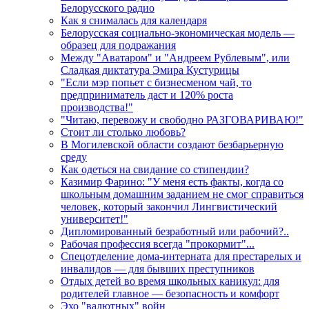
Белорусского радио
Как я снималась для календаря
Белорусская социально-экономическая модель —
образец для подражания
Между "Аватаром" и "Андреем Рублевым", или
Сладкая диктатура Эмира Кустурицы
"Если мэр попьет с бизнесменом чай, то
предприниматель даст и 120% роста
производства!"
"Читаю, перевожу и свободно РАЗГОВАРИВАЮ!"
Стоит ли столько любовь?
В Могилевской области создают безбарьерную
среду
Как одеться на свидание со стипендии?
Казимир Фарино: "У меня есть факты, когда со
школьным домашним заданием не смог справиться
человек, который закончил Лингвистический
университет!"
Дипломированный безработный или рабочий?..
Рабочая профессия всегда "прокормит"...
Спецотделение дома-интерната для престарелых и
инвалидов — для бывших преступников
Отдых детей во время школьных каникул: для
родителей главное — безопасность и комфорт
Эхо "валютных" войн