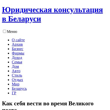
Юридическая консультация
в Беларуси
Меню
О сайте
Архив
Бизнес
Фирмы
Доход
Семья
Дом
Авто
Стиль
Отдых
Мир
Беларусь
ГР
Как себя вести во время Великого
поста