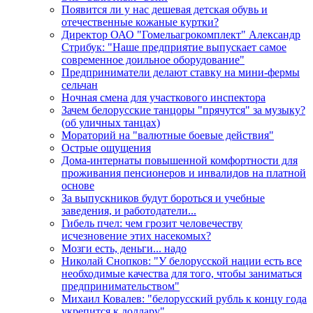
Появится ли у нас дешевая детская обувь и
отечественные кожаные куртки?
Директор ОАО "Гомельагрокомплект" Александр
Стрибук: "Наше предприятие выпускает самое
современное доильное оборудование"
Предприниматели делают ставку на мини-фермы
сельчан
Ночная смена для участкового инспектора
Зачем белорусские танцоры "прячутся" за музыку?
(об уличных танцах)
Мораторий на "валютные боевые действия"
Острые ощущения
Дома-интернаты повышенной комфортности для
проживания пенсионеров и инвалидов на платной
основе
За выпускников будут бороться и учебные
заведения, и работодатели...
Гибель пчел: чем грозит человечеству
исчезновение этих насекомых?
Мозги есть, деньги... надо
Николай Снопков: "У белорусской нации есть все
необходимые качества для того, чтобы заниматься
предпринимательством"
Михаил Ковалев: "белорусский рубль к концу года
укрепится к доллару"