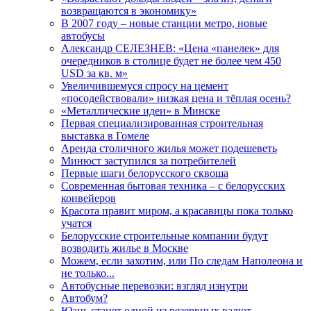
возвращаются в экономику»
В 2007 году – новые станции метро, новые
автобусы
Александр СЕЛЕЗНЕВ: «Цена «панелек» для
очередников в столице будет не более чем 450
USD за кв. м»
Увеличившемуся спросу на цемент
«посодействовали» низкая цена и тёплая осень?
«Металлические идеи» в Минске
Первая специализированная строительная
выставка в Гомеле
Аренда столичного жилья может подешеветь
Минюст заступился за потребителей
Первые шаги белорусского сквоша
Cовременная бытовая техника – с белорусских
конвейеров
Красота правит миром, а красавицы пока только
учатся
Белорусские строительные компании будут
возводить жилье в Москве
Можем, если захотим, или По следам Наполеона и
не только...
Автобусные перевозки: взгляд изнутри
Автобум?
Юань станет одной из резервных валют...