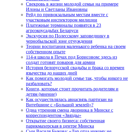
Свекровь в жизни молодой семьи на примере
Илоны и Светланы Ивановны
Рейд по привокзальным местам вместе с
участковым инспектором милиции
Платежные терминалы появятся в 23
агроэкоусадьбах Беларуси
Экскурсия по Полесскому заповеднику в
чернобыльской зоне отчуждения
Теории воспитания маленького ребенка на своем
собственном опыте
114-я школа в Печах под Борисовом: здесь из
солдат готовят поваров для армии
История белорусской свадьбы и брака со времен
язычества до наших дней
Как помогать молодой семье так, чтобы никого не
разбаловать?
Книги, которые стоит прочитать родителям и
детям (мнение)
Как осуществлялась авиасвязь партизан на
Витебщине с «Большой землей»?
Одна утренняя смена дворника в Минске с
корреспондентом «Звязды»
Открытие своего бизнеса: собственная
парикмахерская в центре Минска
Сын Василя Быкова: «Дар отца никому не