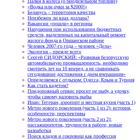
Палки в колеса (о биодизельном топливе)
«Водка или очки за $2000!»
Беларусь – территория качества
Неизбежен ли крах доллара?
Вакансии «пошли» в регионы
Нарушения при использовании бюджетных
средств, выделенных на капитальный ремонт
жилого фонда в Оршанском районе
Человек 2007-го года – человек «Дела»
Экология – прежде всего
Сергей СИДОРСКИЙ: «Развивая белорусскую
автомобильную промышленность, необходимо
смотреть лет на 10 вперед, а не сравнивать
сегодняшние достижения с днем вчерашним»
Определяемся с отдыхом: Одесса, Крым и Турция
Как стать кадетом?
Придорожный сервис просит не рыбу, а удочку,
чтобы самому наловить рыбы
Иран: Тегеран, аэропорт и местная кухня (часть 1)
Метро нового поколения (часть 1 из 2): история,
особенности, перспективы
Метро нового поколения (часть 2 из 2):
пассажиропоток, трудности в работе, новые
разработки
Поиск кладов и сокровищ как профессия