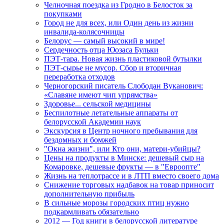
Челночная поездка из Гродно в Белосток за
покупками
Город не для всех, или Один день из жизни
инвалида-колясочницы
Белорус — самый высокий в мире!
Сердечность отца Юозаса Бульки
ПЭТ-тара. Новая жизнь пластиковой бутылки
ПЭТ-сырье не мусор. Сбор и вторичная
переработка отходов
Черногорский писатель Слободан Вуканович:
«Славяне имеют чип упрямства»
Здоровье... сельской медицины
Беспилотные летательные аппараты от
белорусской Академии наук
Экскурсия в Центр ночного пребывания для
бездомных и бомжей
"Окна жизни", или Кто они, матери-убийцы?
Цены на продукты в Минске: дешевый сыр на
Комаровке, дешевые фрукты — в "Евроопте"
Жизнь на теплотрассе и в ЛТП вместо своего дома
Снижение торговых надбавок на товар приносит
дополнительную прибыль
В сильные морозы городских птиц нужно
подкармливать обязательно
2012 — Год книги в белорусской литературе