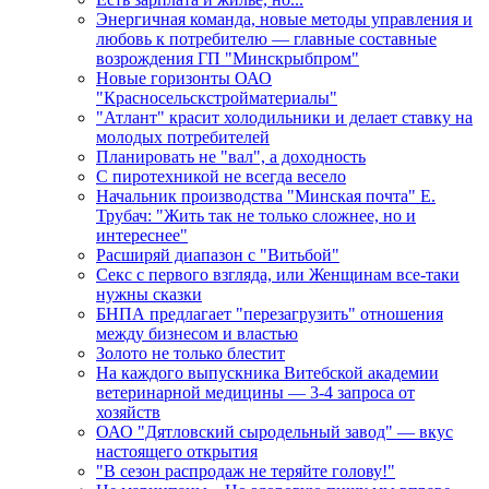
Энергичная команда, новые методы управления и
любовь к потребителю — главные составные
возрождения ГП "Минскрыбпром"
Новые горизонты ОАО
"Красносельскстройматериалы"
"Атлант" красит холодильники и делает ставку на
молодых потребителей
Планировать не "вал", а доходность
С пиротехникой не всегда весело
Начальник производства "Минская почта" Е.
Трубач: "Жить так не только сложнее, но и
интереснее"
Расширяй диапазон с "Витьбой"
Секс с первого взгляда, или Женщинам все-таки
нужны сказки
БНПА предлагает "перезагрузить" отношения
между бизнесом и властью
Золото не только блестит
На каждого выпускника Витебской академии
ветеринарной медицины — 3-4 запроса от
хозяйств
ОАО "Дятловский сыродельный завод" — вкус
настоящего открытия
"В сезон распродаж не теряйте голову!"