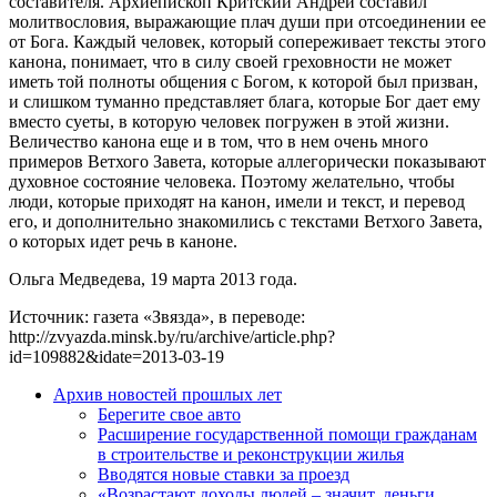
составителя. Архиепископ Критский Андрей составил
молитвословия, выражающие плач души при отсоединении ее
от Бога. Каждый человек, который сопереживает тексты этого
канона, понимает, что в силу своей греховности не может
иметь той полноты общения с Богом, к которой был призван,
и слишком туманно представляет блага, которые Бог дает ему
вместо суеты, в которую человек погружен в этой жизни.
Величество канона еще и в том, что в нем очень много
примеров Ветхого Завета, которые аллегорически показывают
духовное состояние человека. Поэтому желательно, чтобы
люди, которые приходят на канон, имели и текст, и перевод
его, и дополнительно знакомились с текстами Ветхого Завета,
о которых идет речь в каноне.
Ольга Медведева, 19 марта 2013 года.
Источник: газета «Звязда», в переводе:
http://zvyazda.minsk.by/ru/archive/article.php?
id=109882&idate=2013-03-19
Архив новостей прошлых лет
Берегите свое авто
Расширение государственной помощи гражданам
в строительстве и реконструкции жилья
Вводятся новые ставки за проезд
«Возрастают доходы людей – значит, деньги