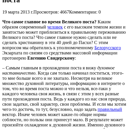
19 марта 2013 г.
Просмотров: 4667
Комментарии: 0
Что самое главное во время Великого поста?
Каким
образом современный
человек
с его высоким темпом жизни и
занятостью может приблизиться к правильному переживанию
Великого поста? Что самое главное нужно сделать или не
сделать христианину в эти 40 дней до Пасхи? С этим
вопросом мы обратились к уполномоченному
Белорусского
Экзархата по связям со средствами массовой информации
протоиерею
Евгению Свидерскому
:
– Самым главным в прохождении поста я вижу
духовное
наставничество
. Когда сам только начинал поститься, этого-
то мне больше всего и не хватало. Несмотря на великое
множество духовной литературы, информацию в интернете о
том, что во время поста можно и что нельзя, все-таки у
каждого человека своя жизнь, в связи с этим у всех разные
пути прохождения поста. Ведь у каждого из нас своя природа,
свои задатки, свой характер, свои проблемы. И если мы хотим
чего-то достичь, то тут, безусловно, надо задать
правильный
вектор. Иначе человек может какие-то общие нормы
соблюсти, но пользы они принесут мало. В результате может
произойти охлаждение к духовной жизни. Именно духовного