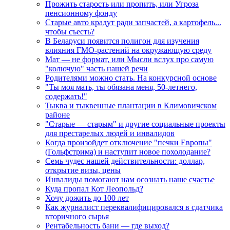
Прожить старость или пропить, или Угроза
пенсионному фонду
Старые авто крадут ради запчастей, а картофель...
чтобы съесть?
В Беларуси появится полигон для изучения
влияния ГМО-растений на окружающую среду
Мат — не формат, или Мысли вслух про самую
"колючую" часть нашей речи
Родителями можно стать. На конкурсной основе
"Ты моя мать, ты обязана меня, 50-летнего,
содержать!"
Тыква и тыквенные плантации в Климовичском
районе
"Старые — старым" и другие социальные проекты
для престарелых людей и инвалидов
Когда произойдет отключение "печки Европы"
(Гольфстрима) и наступит новое похолодание?
Семь чудес нашей действительности: доллар,
открытие визы, цены
Инвалиды помогают нам осознать наше счастье
Куда пропал Кот Леопольд?
Хочу дожить до 100 лет
Как журналист переквалифицировался в сдатчика
вторичного сырья
Рентабельность бани — где выход?