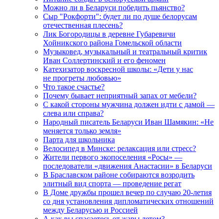
Можно ли в Беларуси победить пьянство?
Сыр "Рокфорти": будет ли по душе белорусам
отечественная плесень?
Лик Богородицы в деревне Губаревичи
Хойникского района Гомельской области
Музыковед, музыкальный и театральный критик
Иван Соллертинский и его феномен
Катехизатор воскресной школы: «Дети у нас
не прогреты любовью»
Что такое счастье?
Почему бывает неприятный запах от мебели?
С какой стороны мужчина должен идти с дамой —
слева или справа?
Народный писатель Беларуси Иван Шамякин: «Не
меняется только земля»
Парта для школьника
Велосипед в Минске: релаксация или стресс?
Жители первого экопоселения «Росы» —
последователи «движения Анастасии» в Беларуси
В Браславском районе собираются возродить
элитный вид спорта — проведение регат
В Доме дружбы прошел вечер по случаю 20-летия
со дня установления дипломатических отношений
между Беларусью и Россией
А как вы спасаетесь от жары летом?