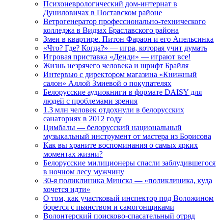
Психоневрологический дом-интернат в
Дуниловичах в Поставском районе
Ветрогенератор профессионально-технического
колледжа в Видзах Браславского района
Змеи в квартире. Питон Фараон и его Апельсинка
«Что? Где? Когда?» — игра, которая учит думать
Игровая приставка «Денди» — играют все!
Жизнь незрячего человека и шрифт Брайля
Интервью с директором магазина «Книжный
салон» Аллой Змиевой о покупателях
Белорусские аудиокниги в формате DAISY для
людей с проблемами зрения
1.3 млн человек отдохнули в белорусских
санаториях в 2012 году
Цимбалы — белорусский национальный
музыкальный инструмент от мастера из Борисова
Как вы храните воспоминания о самых ярких
моментах жизни?
Белорусские милиционеры спасли заблудившегося
в ночном лесу мужчину
30-я поликлиника Минска — «поликлиника, куда
хочется идти»
О том, как участковый инспектор под Воложином
борется с пьянством и самогонщиками
Волонтерский поисково-спасательный отряд