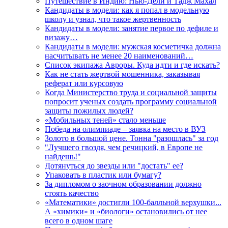
Путешествие в Индию: Нью-Дели и Тадж Махал
Кандидаты в модели: как я попал в модельную
школу и узнал, что такое жертвенность
Кандидаты в модели: занятие первое по дефиле и
визажу…
Кандидаты в модели: мужская косметичка должна
насчитывать не менее 20 наименований…
Список экипажа Авроры. Куда идти и где искать?
Как не стать жертвой мошенника, заказывая
реферат или курсовую
Когда Министерство труда и социальной защиты
попросит ученых создать программу социальной
защиты пожилых людей?
«Мобильных теней» стало меньше
Победа на олимпиаде – заявка на место в ВУЗ
Золото в большой цене. Тонна "разошлась" за год
"Лучшего гвоздя, чем речицкий, в Европе не
найдешь!"
Дотянуться до звезды или "достать" ее?
Упаковать в пластик или бумагу?
За дипломом о заочном образовании должно
стоять качество
«Математики» достигли 100-балльной верхушки...
А «химики» и «биологи» остановились от нее
всего в одном шаге