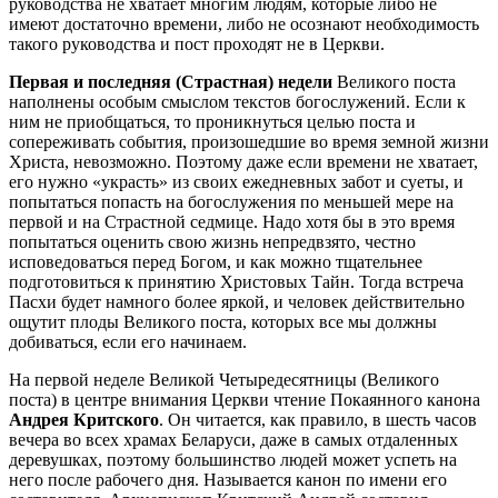
руководства не хватает многим людям, которые либо не
имеют достаточно времени, либо не осознают необходимость
такого руководства и пост проходят не в Церкви.
Первая и последняя (Страстная) недели
Великого поста
наполнены особым смыслом текстов богослужений. Если к
ним не приобщаться, то проникнуться целью поста и
сопереживать события, произошедшие во время земной жизни
Христа, невозможно. Поэтому даже если времени не хватает,
его нужно «украсть» из своих ежедневных забот и суеты, и
попытаться попасть на богослужения по меньшей мере на
первой и на Страстной седмице. Надо хотя бы в это время
попытаться оценить свою жизнь непредвзято, честно
исповедоваться перед Богом, и как можно тщательнее
подготовиться к принятию Христовых Тайн. Тогда встреча
Пасхи будет намного более яркой, и человек действительно
ощутит плоды Великого поста, которых все мы должны
добиваться, если его начинаем.
На первой неделе Великой Четыредесятницы (Великого
поста) в центре внимания Церкви чтение Покаянного канона
Андрея Критского
. Он читается, как правило, в шесть часов
вечера во всех храмах Беларуси, даже в самых отдаленных
деревушках, поэтому большинство людей может успеть на
него после рабочего дня. Называется канон по имени его