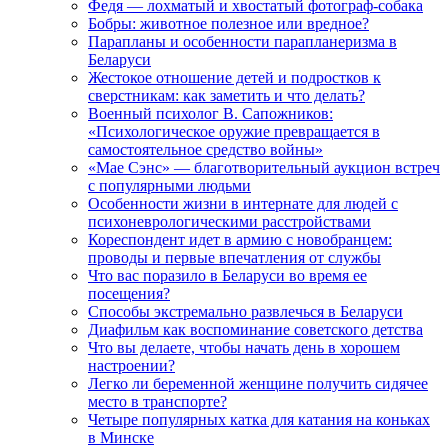
Федя — лохматый и хвостатый фотограф-собака
Бобры: животное полезное или вредное?
Парапланы и особенности парапланеризма в
Беларуси
Жестокое отношение детей и подростков к
сверстникам: как заметить и что делать?
Военный психолог В. Сапожников:
«Психологическое оружие превращается в
самостоятельное средство войны»
«Мае Сэнс» — благотворительный аукцион встреч
с популярными людьми
Особенности жизни в интернате для людей с
психоневрологическими расстройствами
Кореспондент идет в армию с новобранцем:
проводы и первые впечатления от службы
Что вас поразило в Беларуси во время ее
посещения?
Способы экстремально развлечься в Беларуси
Диафильм как воспоминание советского детства
Что вы делаете, чтобы начать день в хорошем
настроении?
Легко ли беременной женщине получить сидячее
место в транспорте?
Четыре популярных катка для катания на коньках
в Минске