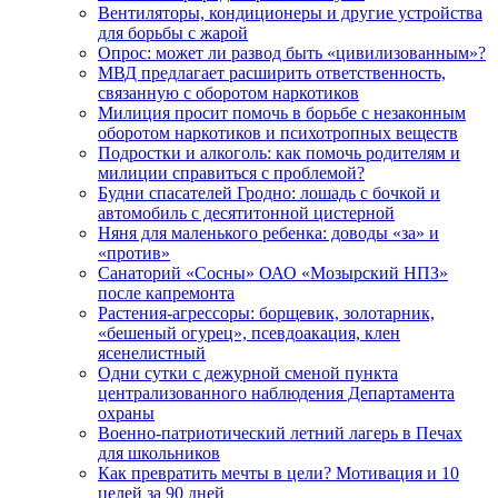
Вентиляторы, кондиционеры и другие устройства
для борьбы с жарой
Опрос: может ли развод быть «цивилизованным»?
МВД предлагает расширить ответственность,
связанную с оборотом наркотиков
Милиция просит помочь в борьбе с незаконным
оборотом наркотиков и психотропных веществ
Подростки и алкоголь: как помочь родителям и
милиции справиться с проблемой?
Будни спасателей Гродно: лошадь с бочкой и
автомобиль с десятитонной цистерной
Няня для маленького ребенка: доводы «за» и
«против»
Санаторий «Сосны» ОАО «Мозырский НПЗ»
после капремонта
Растения-агрессоры: борщевик, золотарник,
«бешеный огурец», псевдоакация, клен
ясенелистный
Одни сутки с дежурной сменой пункта
централизованного наблюдения Департамента
охраны
Военно-патриотический летний лагерь в Печах
для школьников
Как превратить мечты в цели? Мотивация и 10
целей за 90 дней