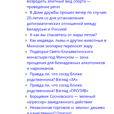
возродить элитный вид спорта —
проведение регат
В Доме дружбы прошел вечер по случаю
20-летия со дня установления
дипломатических отношений между
Беларусью и Россией
А как вы спасаетесь от жары летом?
Как медведи, львы и другие животные в
Минском зоопарке переносят жару
Подворье Свято-Елизаветинского
монастыря под Минском — зона
прощения для безнадежных алкоголиков
и наркоманов
Правда ли, что сосед ближе
родственника? Взгляд «ЗА»
Правда ли, что сосед ближе
родственника? Взгляд «ПРОТИВ»
Борщевик Сосновского — зеленый
«агрессор» замедленного действия
Незаконная торговля «с земли»: дешево
и качественно? Опасно!