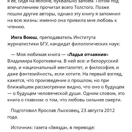
я ее, сидя на яблоне, буквально запоем. Потом под
впечатлением прочитал всего Толстого. Позже
пошли другие авторы, однако эту книгу я запомнил
на всю жизнь: именно она привила мне любовь к
чтению.
Инга Воюш
, преподаватель Института
журналистики БГУ, кандидат филологических наук:
— Моя любимая книга — «
Ладья отчаяния
»
Владимира Короткевича. В ней все: и
белорусский
мир, и национальный менталитет, и философия, и
даже фэнтезийность, если хотите. На
первый
взгляд,
кажется, что произведение о прошлом, но при
ближайшем рассмотрении видно, что оно о будущем
— о будущем человеческой души. Одним словом, это
книга о главном: о том, что любовь сильнее смерти.
Подготовил Ярослав Лысковец, 23 августа 2012
года.
Источник: газета «Звязда», в переводе: