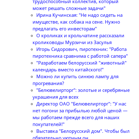
трудоспособный коллектив, который
может решать сложные задачи"
Ирина Кучинская: "Не надо сидеть на
имуществе, как собака на сене. Нужно
предлагать его инвесторам"
О кроликах и крольчатине рассказали
кролиководы Мурзичи из Засулья
Игорь Сидорович, пиротехник: "Работа
пиротехника сравнима с работой сапера"
"Разработаем белорусский "животный"
календарь вместо китайского!"
Можно ли купить синюю лампу для
прогревания?
"Белювелирторг": золотые и серебряные
украшения для всех
Директор ОАО "Белювелирторг": "У нас
нет погони за прибылью любой ценой —
мы работаем прежде всего для наших
покупателей!"
Выставка "Белорусский дом". Чтобы был
обязательно уютным он