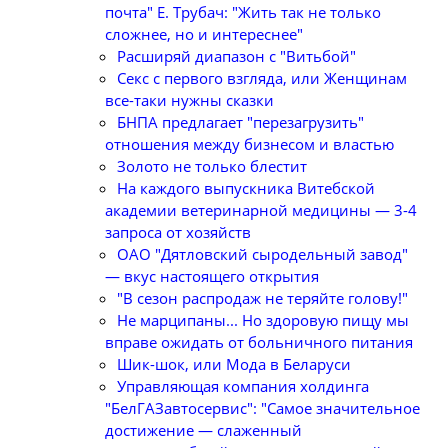
почта" Е. Трубач: "Жить так не только
сложнее, но и интереснее"
Расширяй диапазон с "Витьбой"
Секс с первого взгляда, или Женщинам
все-таки нужны сказки
БНПА предлагает "перезагрузить"
отношения между бизнесом и властью
Золото не только блестит
На каждого выпускника Витебской
академии ветеринарной медицины — 3-4
запроса от хозяйств
ОАО "Дятловский сыродельный завод"
— вкус настоящего открытия
"В сезон распродаж не теряйте голову!"
Не марципаны... Но здоровую пищу мы
вправе ожидать от больничного питания
Шик-шок, или Мода в Беларуси
Управляющая компания холдинга
"БелГАЗавтосервис": "Самое значительное
достижение — слаженный