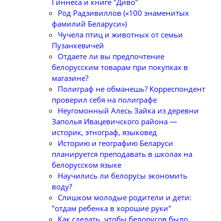
Гиннеса и книге "Диво"
Род Радзивиллов («100 знаменитых
фамилий Беларуси»)
Чучела птиц и животных от семьи
Пузанкевичей
Отдаете ли вы предпочтение
белорусским товарам при покупках в
магазине?
Полиграф не обманешь? Корреспондент
проверил себя на полиграфе
Неугомонный Алесь Зайка из деревни
Заполья Ивацевичского района —
историк, этнограф, языковед
Историю и географию Беларуси
планируется преподавать в школах на
белорусском языке
Научились ли белорусы экономить
воду?
Слишком молодые родители и дети:
"отдам ребенка в хорошие руки"
Как сделать, чтобы белорусов было