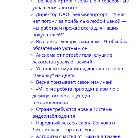
"Белювелирторг": золотые и серебряные
украшения для всех
Директор ОАО "Белювелирторг": "У нас
нет погони за прибылью любой ценой —
мы работаем прежде всего для наших
покупателей!"
Выставка "Белорусский дом". Чтобы был
обязательно уютным он
Аксиома от потребителя: слуцкие
лакомства уважает всякий
Уважаемые мужчины, достаньте свою
"заначку" на цветы
Весна призывает: сезон начинай!
«Многие ребята приходят в армию с
дефицитом веса, а уходят —
откормленные»
Стране требуются новые системы
видеонаблюдения
Народный лекарь Елена Селявка в
Липнишках — врач от Бога
Алгоритм счастья от "Ежика в тумане"