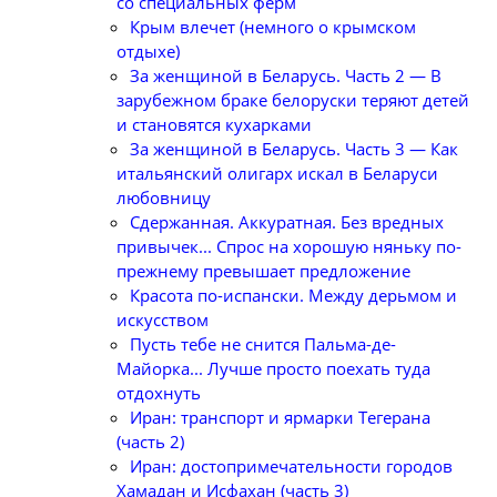
со специальных ферм
Крым влечет (немного о крымском
отдыхе)
За женщиной в Беларусь. Часть 2 — В
зарубежном браке белоруски теряют детей
и становятся кухарками
За женщиной в Беларусь. Часть 3 — Как
итальянский олигарх искал в Беларуси
любовницу
Сдержанная. Аккуратная. Без вредных
привычек... Спрос на хорошую няньку по-
прежнему превышает предложение
Красота по-испански. Между дерьмом и
искусством
Пусть тебе не снится Пальма-де-
Майорка... Лучше просто поехать туда
отдохнуть
Иран: транспорт и ярмарки Тегерана
(часть 2)
Иран: достопримечательности городов
Хамадан и Исфахан (часть 3)