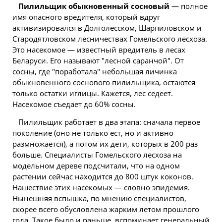
Пилильщик обыкновенный сосновый
— полное
имя опасного вредителя, который вдруг
активизировался в Долголесском, Шарпиловском и
Стародятловском лесничествах
Гомельского
лесхоза.
Это насекомое — известный вредитель в лесах
Беларуси. Его называют "лесной саранчой". От
сосны, где "поработала" небольшая личинка
обыкновенного соснового пилильщика, остаются
только остатки иглицы. Кажется, лес седеет.
Насекомое съедает до 60% сосны.
Пилильщик работает в два этапа: сначала первое
поколение (оно не только ест, но и активно
размножается), а потом их дети, которых в 200 раз
больше. Специалисты Гомельского лесхоза на
модельном дереве подсчитали, что на одном
растении сейчас
находится
до 800 штук коконов.
Нашествие этих насекомых — словно эпидемия.
Нынешняя вспышка, по мнению специалистов,
скорее всего обусловлена жарким летом прошлого
года. Такое было и раньше, вспоминает генеральный