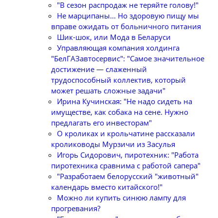
"В сезон распродаж не теряйте голову!"
Не марципаны... Но здоровую пищу мы
вправе ожидать от больничного питания
Шик-шок, или Мода в Беларуси
Управляющая компания холдинга
"БелГАЗавтосервис": "Самое значительное
достижение — слаженный
трудоспособный коллектив, который
может решать сложные задачи"
Ирина Кучинская: "Не надо сидеть на
имуществе, как собака на сене. Нужно
предлагать его инвесторам"
О кроликах и крольчатине рассказали
кролиководы Мурзичи из Засулья
Игорь Сидорович, пиротехник: "Работа
пиротехника сравнима с работой сапера"
"Разработаем белорусский "животный"
календарь вместо китайского!"
Можно ли купить синюю лампу для
прогревания?