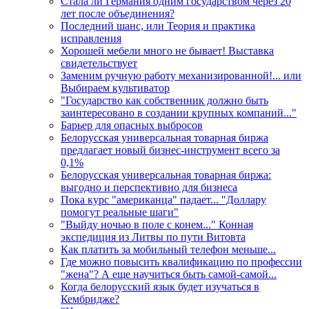
Стала ли Германия одним государством через 20
лет после объединения?
Последний шанс, или Теория и практика
исправления
Хорошей мебели много не бывает! Выставка
свидетельствует
Заменим ручную работу механизированной!... или
Выбираем культиватор
"Государство как собственник должно быть
заинтересовано в создании крупных компаний..."
Барьер для опасных выбросов
Белорусская универсальная товарная биржа
предлагает новый бизнес-инструмент всего за
0,1%
Белорусская универсальная товарная биржа:
выгодно и перспективно для бизнеса
Пока курс "американца" падает... "Доллару
помогут реальные шаги"
"Выйду ночью в поле с конем..." Конная
экспедиция из Литвы по пути Витовта
Как платить за мобильный телефон меньше...
Где можно повысить квалификацию по профессии
"жена"? А еще научиться быть самой-самой...
Когда белорусский язык будет изучаться в
Кембридже?