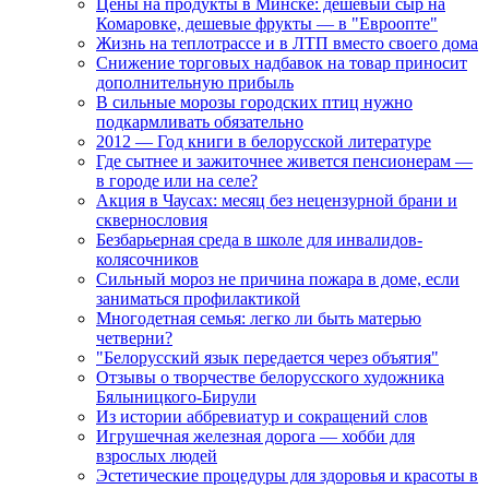
Цены на продукты в Минске: дешевый сыр на
Комаровке, дешевые фрукты — в "Евроопте"
Жизнь на теплотрассе и в ЛТП вместо своего дома
Снижение торговых надбавок на товар приносит
дополнительную прибыль
В сильные морозы городских птиц нужно
подкармливать обязательно
2012 — Год книги в белорусской литературе
Где сытнее и зажиточнее живется пенсионерам —
в городе или на селе?
Акция в Чаусах: месяц без нецензурной брани и
сквернословия
Безбарьерная среда в школе для инвалидов-
колясочников
Сильный мороз не причина пожара в доме, если
заниматься профилактикой
Многодетная семья: легко ли быть матерью
четверни?
"Белорусский язык передается через объятия"
Отзывы о творчестве белорусского художника
Бялыницкого-Бирули
Из истории аббревиатур и сокращений слов
Игрушечная железная дорога — хобби для
взрослых людей
Эстетические процедуры для здоровья и красоты в