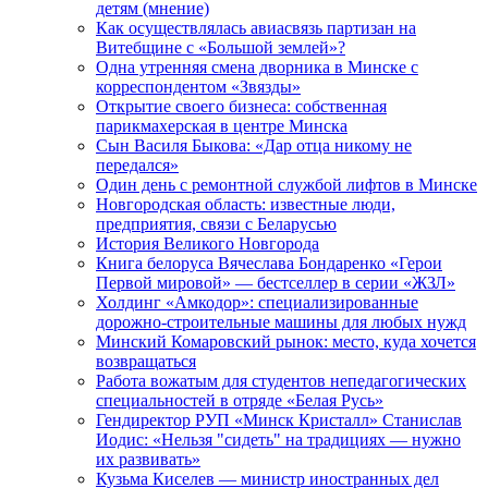
детям (мнение)
Как осуществлялась авиасвязь партизан на
Витебщине с «Большой землей»?
Одна утренняя смена дворника в Минске с
корреспондентом «Звязды»
Открытие своего бизнеса: собственная
парикмахерская в центре Минска
Сын Василя Быкова: «Дар отца никому не
передался»
Один день с ремонтной службой лифтов в Минске
Новгородская область: известные люди,
предприятия, связи с Беларусью
История Великого Новгорода
Книга белоруса Вячеслава Бондаренко «Герои
Первой мировой» — бестселлер в серии «ЖЗЛ»
Холдинг «Амкодор»: специализированные
дорожно-строительные машины для любых нужд
Минский Комаровский рынок: место, куда хочется
возвращаться
Работа вожатым для студентов непедагогических
специальностей в отряде «Белая Русь»
Гендиректор РУП «Минск Кристалл» Станислав
Иодис: «Нельзя "сидеть" на традициях — нужно
их развивать»
Кузьма Киселев — министр иностранных дел