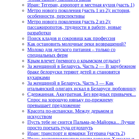
Иран: Тегеран, аэропорт и местная кухня (часть 1)
Метро нового поколения (часть 1 из 2): история,
особенности, перспективы
Метро нового поколения (часть 2 из 2):
пассажиропоток, трудности в работе, новые
разработки
Поиск кладов и сокровищ как профессия
Как остановить молочные реки возвращений?
Молоко для детского питания – только со
специальных ферм
Крым влечет (немного о крымском отдыхе)
За женщиной в Беларусь. Часть 2 — В зарубежном
браке белоруски теряют детей и становятся
кухарками
За женщиной в Беларусь. Часть 3 — Как
итальянский олигарх искал в Беларуси любовницу
Сдержанная. Аккуратная. Без вредных привычек...
Спрос на хорошую няньку по-прежнему
превышает предложение
Красота по-испански. Между дерьмом и
искусством
Пусть тебе не снится Пальма-де-Майорка... Лучше
просто поехать туда отдохнуть
Иран: транспорт и ярмарки Тегерана (часть 2)
Иран: достопримечательности городов Хамадан и