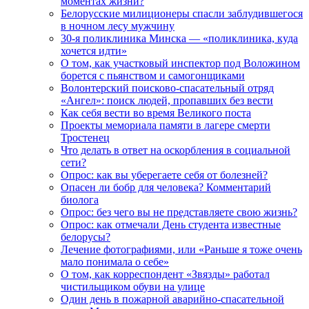
моментах жизни?
Белорусские милиционеры спасли заблудившегося
в ночном лесу мужчину
30-я поликлиника Минска — «поликлиника, куда
хочется идти»
О том, как участковый инспектор под Воложином
борется с пьянством и самогонщиками
Волонтерский поисково-спасательный отряд
«Ангел»: поиск людей, пропавших без вести
Как себя вести во время Великого поста
Проекты мемориала памяти в лагере смерти
Тростенец
Что делать в ответ на оскорбления в социальной
сети?
Опрос: как вы уберегаете себя от болезней?
Опасен ли бобр для человека? Комментарий
биолога
Опрос: без чего вы не представляете свою жизнь?
Опрос: как отмечали День студента известные
белорусы?
Лечение фотографиями, или «Раньше я тоже очень
мало понимала о себе»
О том, как корреспондент «Звязды» работал
чистильщиком обуви на улице
Один день в пожарной аварийно-спасательной