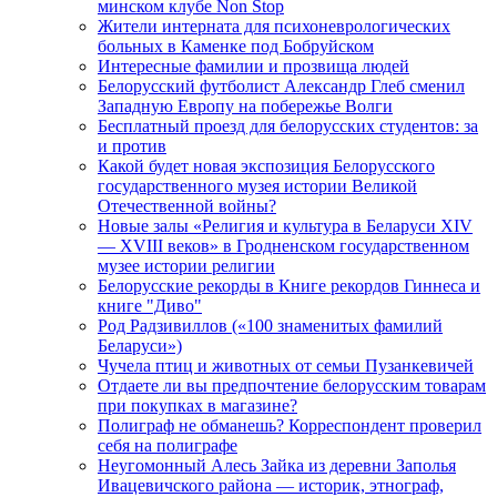
минском клубе Non Stop
Жители интерната для психоневрологических
больных в Каменке под Бобруйском
Интересные фамилии и прозвища людей
Белорусский футболист Александр Глеб сменил
Западную Европу на побережье Волги
Бесплатный проезд для белорусских студентов: за
и против
Какой будет новая экспозиция Белорусского
государственного музея истории Великой
Отечественной войны?
Новые залы «Религия и культура в Беларуси XIV
— XVIII веков» в Гродненском государственном
музее истории религии
Белорусские рекорды в Книге рекордов Гиннеса и
книге "Диво"
Род Радзивиллов («100 знаменитых фамилий
Беларуси»)
Чучела птиц и животных от семьи Пузанкевичей
Отдаете ли вы предпочтение белорусским товарам
при покупках в магазине?
Полиграф не обманешь? Корреспондент проверил
себя на полиграфе
Неугомонный Алесь Зайка из деревни Заполья
Ивацевичского района — историк, этнограф,