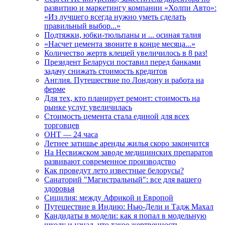
развитию и маркетингу компании «Холпи Авто»:
«Из лучшего всегда нужно уметь сделать
правильный выбор...»
Подтяжки, юбки-тюльпаны и ... осиная талия
«Насчет цемента звоните в конце месяца...»
Количество жертв клещей увеличилось в 8 раз!
Президент Беларуси поставил перед банками
задачу снижать стоимость кредитов
Англия. Путешествие по Лондону и работа на
ферме
Для тех, кто планирует ремонт: стоимость на
рынке услуг увеличилась
Стоимость цемента стала единой для всех
торговцев
ОНТ — 24 часа
Летнее затишье аренды жилья скоро закончится
На Несвижском заводе медицинских препаратов
развивают современное производство
Как проведут лето известные белорусы?
Санаторий "Магистральный": все для вашего
здоровья
Сицилия: между Африкой и Европой
Путешествие в Индию: Нью-Дели и Тадж Махал
Кандидаты в модели: как я попал в модельную
школу и узнал, что такое жертвенность