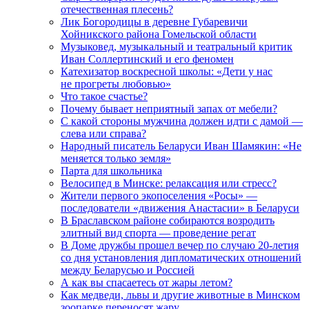
отечественная плесень?
Лик Богородицы в деревне Губаревичи
Хойникского района Гомельской области
Музыковед, музыкальный и театральный критик
Иван Соллертинский и его феномен
Катехизатор воскресной школы: «Дети у нас
не прогреты любовью»
Что такое счастье?
Почему бывает неприятный запах от мебели?
С какой стороны мужчина должен идти с дамой —
слева или справа?
Народный писатель Беларуси Иван Шамякин: «Не
меняется только земля»
Парта для школьника
Велосипед в Минске: релаксация или стресс?
Жители первого экопоселения «Росы» —
последователи «движения Анастасии» в Беларуси
В Браславском районе собираются возродить
элитный вид спорта — проведение регат
В Доме дружбы прошел вечер по случаю 20-летия
со дня установления дипломатических отношений
между Беларусью и Россией
А как вы спасаетесь от жары летом?
Как медведи, львы и другие животные в Минском
зоопарке переносят жару