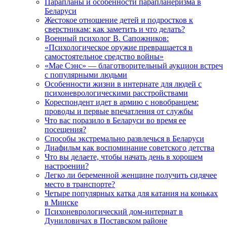
Парапланы и особенности парапланеризма в
Беларуси
Жестокое отношение детей и подростков к
сверстникам: как заметить и что делать?
Военный психолог В. Сапожников:
«Психологическое оружие превращается в
самостоятельное средство войны»
«Мае Сэнс» — благотворительный аукцион встреч
с популярными людьми
Особенности жизни в интернате для людей с
психоневрологическими расстройствами
Кореспондент идет в армию с новобранцем:
проводы и первые впечатления от службы
Что вас поразило в Беларуси во время ее
посещения?
Способы экстремально развлечься в Беларуси
Диафильм как воспоминание советского детства
Что вы делаете, чтобы начать день в хорошем
настроении?
Легко ли беременной женщине получить сидячее
место в транспорте?
Четыре популярных катка для катания на коньках
в Минске
Психоневрологический дом-интернат в
Дуниловичах в Поставском районе