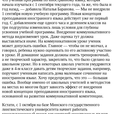
начала изучаться с 1 сентября текущего года, та же, что была и
год назад, — добавила Наталья Баранова. — Мы не внедрили
1 сентября новую учебную программу. Новая концепция
преподавания иностранного языка действует уже не первый
год. С добавлением еще одного часа и делением классов на
три подгруппы изменились лишь условия для глубины
усвоения учебной программы. Внедрение коммуникативного
метода видоизменяет урок. Даже оценка тут должна
выставляться иначе. На коммуникативном уроке ученик
может допускать ошибки. Главное — чтобы он не молчал, а
говорил, ребенка нужно оценивать по его активному участию
в уроке. И домашние задания должны иметь тренировочный,
а не творческий характер, закреплять то, что было сделано на
школьном уроке. Но в некоторых школах учителя умудряются
даже в 4-м классе давать детям творческие задания, например,
поручают ученикам написать дома маленькое сочинение на
иностранном языке. Хочу предупредить, что это — большая
ошибка. Вообще именно от школьных учителей и методистов
на местах во многом будет зависеть эффект от внедрения
новой концепции преподавания иностранного языка,
основанной на развитии коммуникативной компетенции.
Кстати, с 1 октября на базе Минского государственного
лингвистического университета начнет работать
консультационный пункт для учителей иностранных языков,