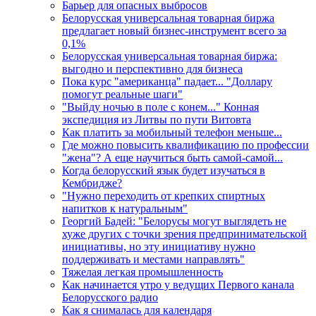
Барьер для опасных выбросов
Белорусская универсальная товарная биржа
предлагает новый бизнес-инструмент всего за
0,1%
Белорусская универсальная товарная биржа:
выгодно и перспективно для бизнеса
Пока курс "американца" падает... "Доллару
помогут реальные шаги"
"Выйду ночью в поле с конем..." Конная
экспедиция из Литвы по пути Витовта
Как платить за мобильный телефон меньше...
Где можно повысить квалификацию по профессии
"жена"? А еще научиться быть самой-самой...
Когда белорусский язык будет изучаться в
Кембридже?
"Нужно переходить от крепких спиртных
напитков к натуральным"
Георгий Бадей: "Белорусы могут выглядеть не
хуже других с точки зрения предпринимательской
инициативы, но эту инициативу нужно
поддерживать и местами направлять"
Тяжелая легкая промышленность
Как начинается утро у ведущих Первого канала
Белорусского радио
Как я снималась для календаря