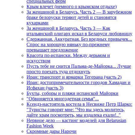
специальных ферм
Крым влечет (немного о крымском отдыхе)
За женщиной в Беларусь. Часть 2 — В зарубежном
браке белоруски теряют детей и становятся
кухарками
За женщиной в Беларусь. Часть 3 — Как
итальянский олигарх искал в Беларуси любовницу
Сдержанная. Аккуратная. Без вредных привычек...
Спрос на хорошую няньку по-прежнему
превышает предложение
Красота по-испански. Между дерьмом и
искусством
Пусть тебе не снится Пальма-де-Майорка... Лучше
просто поехать туда отдохнуть
Иран: транспорт и ярмарки Тегерана (часть 2)
Иран: достопримечательности городов Хамадан и
Исфахан (часть 3)
Бухты, соборы и пляжи испанской Майорки
"Обвиняется многодетная семья"...
Ксендз-настоятель костела в Несвиже Петр Шарко:
"Туристы говорят мне: "Что вы здесь молитесь,
дайте храм посмотреть, мы издалека ехали!.."
Нервное дело — кастинг моделей для Belarusian
Fashion Week
Скромные дары Нарочи