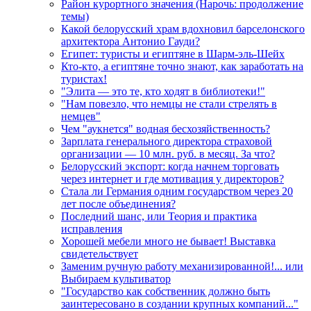
Район курортного значения (Нарочь: продолжение
темы)
Какой белорусский храм вдохновил барселонского
архитектора Антонио Гауди?
Египет: туристы и египтяне в Шарм-эль-Шейх
Кто-кто, а египтяне точно знают, как заработать на
туристах!
"Элита — это те, кто ходят в библиотеки!"
"Нам повезло, что немцы не стали стрелять в
немцев"
Чем "аукнется" водная бесхозяйственность?
Зарплата генерального директора страховой
организации — 10 млн. руб. в месяц. За что?
Белорусский экспорт: когда начнем торговать
через интернет и где мотивация у директоров?
Стала ли Германия одним государством через 20
лет после объединения?
Последний шанс, или Теория и практика
исправления
Хорошей мебели много не бывает! Выставка
свидетельствует
Заменим ручную работу механизированной!... или
Выбираем культиватор
"Государство как собственник должно быть
заинтересовано в создании крупных компаний..."