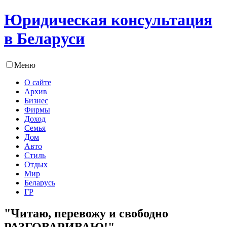
Юридическая консультация
в Беларуси
Меню
О сайте
Архив
Бизнес
Фирмы
Доход
Семья
Дом
Авто
Стиль
Отдых
Мир
Беларусь
ГР
"Читаю, перевожу и свободно
РАЗГОВАРИВАЮ!"