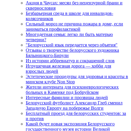
Акция в Чаусах: месяц без нецензурной брани и
сквернословия
Безбарьерная среда в школе для инвалидов-
колясочников
Сильный мороз не причина пожара в доме, если
заниматься профилактикой
Многодетная семья: легко ли быть матерью
четверни?
"Белорусский язык передается через объятия"
Отзывы о творчестве белорусского художника
Бялыницкого-Бирули
Из истории аббревиатур и сокращений слов
Игрушечная железная дорога — хобби для
взрослых людей
Эстетические процедуры для здоровья и красоты в
минском клубе Non Stop
Жители интерната для психоневрологических
больных в Каменке под Бобруйском
Интересные фамилии и прозвища людей
Белорусский футболист Александр Глеб сменил
Западную Европу на побережье Волги
Бесплатный проезд для белорусских студентов: за
и против
Какой будет новая экспозиция Белорусского
государственного музея истории Великой