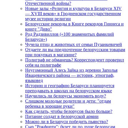
Отечественной войны?
Новые залы «Религия и культура в Беларуси XIV
— XVIII веков» в Гродненском государственном
музее истории религии
Белорусские рекорды в Книге рекордов Гиннеса и
книге "Диво"
Род Радзивиллов («100 знаменитых фамилий
Беларуси»)
Чучела птиц и животных от семьи Пузанкевичей
Отдаете ли вы предпочтение белорусским товарам
при покупках в магазине?
Полиграф не обманешь? Корреспондент проверил
себя на полиграфе
Неугомонный Алесь Зайка из деревни Заполья
Ивацевичского района — историк, этнограф,
языковед
Историю и географию Беларуси планируется
преподавать в школах на белорусском языке
Научились ли белорусы экономить воду?
Слишком молодые родители и дети: "отдам
ребенка в хорошие руки"
Как сделать, чтобы белорусов было больше?
Питание солдат в белорусской армии
Можно ли в Беларуси победить пьянство?
Сыр "Рокфорти": будет ли по душе белорусам