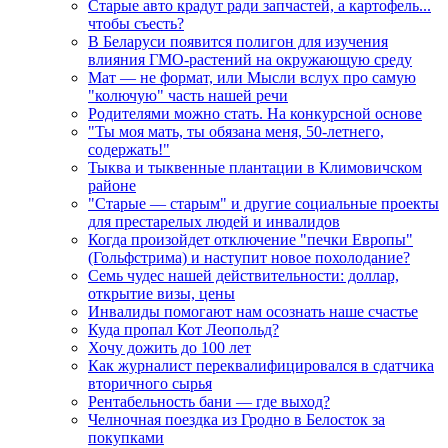
Старые авто крадут ради запчастей, а картофель...
чтобы съесть?
В Беларуси появится полигон для изучения
влияния ГМО-растений на окружающую среду
Мат — не формат, или Мысли вслух про самую
"колючую" часть нашей речи
Родителями можно стать. На конкурсной основе
"Ты моя мать, ты обязана меня, 50-летнего,
содержать!"
Тыква и тыквенные плантации в Климовичском
районе
"Старые — старым" и другие социальные проекты
для престарелых людей и инвалидов
Когда произойдет отключение "печки Европы"
(Гольфстрима) и наступит новое похолодание?
Семь чудес нашей действительности: доллар,
открытие визы, цены
Инвалиды помогают нам осознать наше счастье
Куда пропал Кот Леопольд?
Хочу дожить до 100 лет
Как журналист переквалифицировался в сдатчика
вторичного сырья
Рентабельность бани — где выход?
Челночная поездка из Гродно в Белосток за
покупками