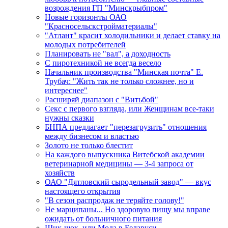
возрождения ГП "Минскрыбпром"
Новые горизонты ОАО
"Красносельскстройматериалы"
"Атлант" красит холодильники и делает ставку на
молодых потребителей
Планировать не "вал", а доходность
С пиротехникой не всегда весело
Начальник производства "Минская почта" Е.
Трубач: "Жить так не только сложнее, но и
интереснее"
Расширяй диапазон с "Витьбой"
Секс с первого взгляда, или Женщинам все-таки
нужны сказки
БНПА предлагает "перезагрузить" отношения
между бизнесом и властью
Золото не только блестит
На каждого выпускника Витебской академии
ветеринарной медицины — 3-4 запроса от
хозяйств
ОАО "Дятловский сыродельный завод" — вкус
настоящего открытия
"В сезон распродаж не теряйте голову!"
Не марципаны... Но здоровую пищу мы вправе
ожидать от больничного питания
Шик-шок, или Мода в Беларуси