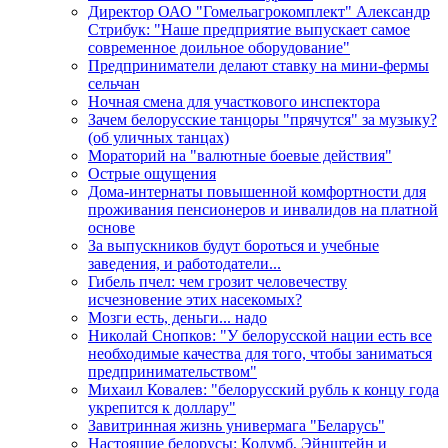
Директор ОАО "Гомельагрокомплект" Александр
Стрибук: "Наше предприятие выпускает самое
современное доильное оборудование"
Предприниматели делают ставку на мини-фермы
сельчан
Ночная смена для участкового инспектора
Зачем белорусские танцоры "прячутся" за музыку?
(об уличных танцах)
Мораторий на "валютные боевые действия"
Острые ощущения
Дома-интернаты повышенной комфортности для
проживания пенсионеров и инвалидов на платной
основе
За выпускников будут бороться и учебные
заведения, и работодатели...
Гибель пчел: чем грозит человечеству
исчезновение этих насекомых?
Мозги есть, деньги... надо
Николай Снопков: "У белорусской нации есть все
необходимые качества для того, чтобы заниматься
предпринимательством"
Михаил Ковалев: "белорусский рубль к концу года
укрепится к доллару"
Завитринная жизнь универмага "Беларусь"
Настоящие белорусы: Колумб, Эйнштейн и