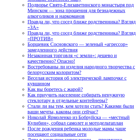
Подворье Свято-Елизаветинского монастыря под
Минском — зона прощения для безнадежных
алкоголиков и наркоманов
Правда ли, что сосед ближе родственника? Взгляд
«ЗА»
Правда ли, что сосед ближе родственника? Взгляд
«ПРОТИВ»
Борщевик Сосновского — зеленый «агрессор»
замедленного действия
Незаконная торговля «с земли»: дешево и
качественно? Опасно!
Востребованы ли изделия народного творчества с
белорусским колоритом?
Веселая история об электрической лампочке с
кувшином
Как вы боретесь с жарой?
Как приучить население собирать ненужную
стеклотару в отдельные контейнеры?
Стали ли вы тем, кем хотели стать? Какими были
ваши мечты, каковы они сейчас?
Николай Ярмоленко из Бобруйска — «местный
Кулибин», собрал самолет и мотодельтаплан
После рождения ребенка молодые мамы чаще
посещают социальные сети
Дети в закрытом учреждении — приемнике-