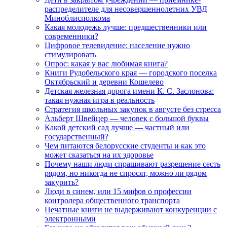
распределителе для несовершеннолетних УВД
Миноблисполкома
Какая молодежь лучше: предшественники или
современники?
Цифровое телевидение: население нужно
стимулировать
Опрос: какая у вас любимая книга?
Книги Рудобельского края — городского поселка
Октябрьский и деревни Кошелево
Детская железная дорога имени К. С. Заслонова:
такая нужная игра в реальность
Стратегия школьных закупок в августе без стресса
Альберт Швейцер — человек с большой буквы
Какой детский сад лучше — частный или
государственный?
Чем питаются белорусские студенты и как это
может сказаться на их здоровье
Почему наши люди спрашивают разрешение сесть
рядом, но никогда не спросят, можно ли рядом
закурить?
Люди в синем, или 15 мифов о профессии
контролера общественного транспорта
Печатные книги не выдерживают конкуренции с
электронными