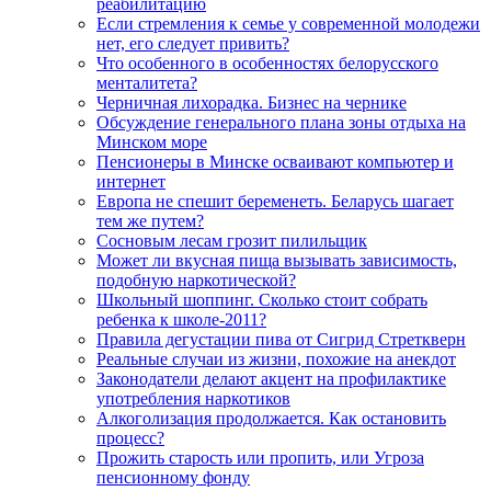
реабилитацию
Если стремления к семье у современной молодежи
нет, его следует привить?
Что особенного в особенностях белорусского
менталитета?
Черничная лихорадка. Бизнес на чернике
Обсуждение генерального плана зоны отдыха на
Минском море
Пенсионеры в Минске осваивают компьютер и
интернет
Европа не спешит беременеть. Беларусь шагает
тем же путем?
Сосновым лесам грозит пилильщик
Может ли вкусная пища вызывать зависимость,
подобную наркотической?
Школьный шоппинг. Сколько стоит собрать
ребенка к школе-2011?
Правила дегустации пива от Сигрид Стреткверн
Реальные случаи из жизни, похожие на анекдот
Законодатели делают акцент на профилактике
употребления наркотиков
Алкоголизация продолжается. Как остановить
процесс?
Прожить старость или пропить, или Угроза
пенсионному фонду