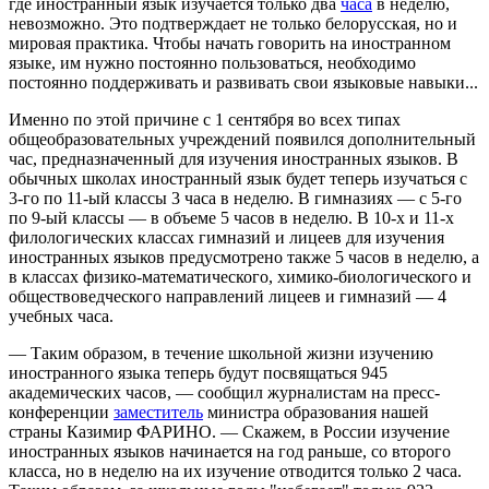
где иностранный язык изучается только два
часа
в неделю,
невозможно. Это подтверждает не только белорусская, но и
мировая практика. Чтобы начать говорить на иностранном
языке, им нужно постоянно пользоваться, необходимо
постоянно поддерживать и развивать свои языковые навыки...
Именно по этой причине с 1 сентября во всех типах
общеобразовательных учреждений появился дополнительный
час, предназначенный для изучения иностранных языков. В
обычных школах иностранный язык будет теперь изучаться с
3-го по 11-ый классы 3 часа в неделю. В гимназиях — с 5-го
по 9-ый классы — в объеме 5 часов в неделю. В 10-х и 11-х
филологических классах гимназий и лицеев для изучения
иностранных языков предусмотрено также 5 часов в неделю, а
в классах физико-математического, химико-биологического и
обществоведческого направлений лицеев и гимназий — 4
учебных часа.
— Таким образом, в течение школьной жизни изучению
иностранного языка теперь будут посвящаться 945
академических часов, — сообщил журналистам на пресс-
конференции
заместитель
министра образования нашей
страны Казимир ФАРИНО. — Скажем, в России изучение
иностранных языков начинается на год раньше, со второго
класса, но в неделю на их изучение отводится только 2 часа.