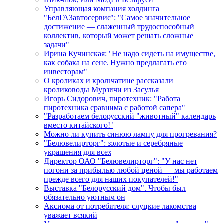
Управляющая компания холдинга
"БелГАЗавтосервис": "Самое значительное
достижение — слаженный трудоспособный
коллектив, который может решать сложные
задачи"
Ирина Кучинская: "Не надо сидеть на имуществе,
как собака на сене. Нужно предлагать его
инвесторам"
О кроликах и крольчатине рассказали
кролиководы Мурзичи из Засулья
Игорь Сидорович, пиротехник: "Работа
пиротехника сравнима с работой сапера"
"Разработаем белорусский "животный" календарь
вместо китайского!"
Можно ли купить синюю лампу для прогревания?
"Белювелирторг": золотые и серебряные
украшения для всех
Директор ОАО "Белювелирторг": "У нас нет
погони за прибылью любой ценой — мы работаем
прежде всего для наших покупателей!"
Выставка "Белорусский дом". Чтобы был
обязательно уютным он
Аксиома от потребителя: слуцкие лакомства
уважает всякий