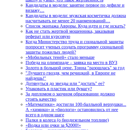
Кандидаты в модели: занятие первое по дефиле и
визажу…
Кандидаты в модели: мужская косметичка должна
насчитывать не менее 20 наименований…
Список экипажа Авроры. Куда идти и где искать?
Как не стать жертвой мошенника, заказывая
реферат или курсовую
Когда Министерство труда и социальной защиты
попросит ученых создать программу социальной
защиты пожилых людей?
«Мобильных теней» стало меньше
Победа на олимпиаде – заявка на место в ВУЗ
Золото в большой цене. Тонна "разошлась" за год
"Лучшего гвоздя, чем речицкий, в Европе не
найдешь!"
Дотянуться до звезды или "достать" ее?
Упаковать в пластик или бумагу?
За дипломом о заочном образовании должно
стоять качество
«Математики» достигли 100-балльной верхушки...
А «химики» и «биологи» остановились от нее
всего в одном шаге
Палки в колеса (о биодизельном топливе)
«Водка или очки за $2000!»