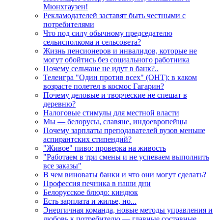
Мюнхгаузен!
Рекламодателей заставят быть честными с
потребителями
Что под силу обычному председателю
сельисполкома и сельсовета?
Жизнь пенсионеров и инвалидов, которые не
могут обойтись без социального работника
Почему сельчане не идут в банк?..
Телеигра "Один против всех" (ОНТ): в каком
возрасте полетел в космос Гагарин?
Почему деловые и творческие не спешат в
деревню?
Налоговые стимулы для местной власти
Мы — белорусы, славяне, индоевропейцы
Почему зарплаты преподавателей вузов меньше
аспирантских стипендий?
"Живое" пиво: проверка на живость
"Работаем в три смены и не успеваем выполнить
все заказы"
В чем виноваты банки и что они могут сделать?
Профессия печника в наши дни
Белорусское блюдо: киндюк
Есть зарплата и жилье, но...
Энергичная команда, новые методы управления и
любовь к потребителю — главные составные