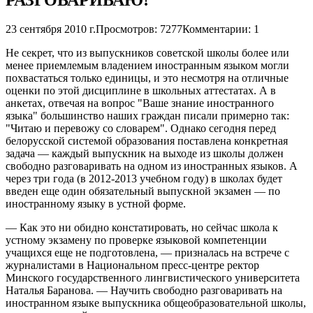
23 сентября 2010 г.
Просмотров: 7277
Комментарии: 1
Не секрет, что из выпускников советской школы более или
менее приемлемым владением иностранным языком могли
похвастаться только единицы, и это несмотря на отличные
оценки по этой дисциплине в школьных аттестатах. А в
анкетах, отвечая на вопрос "Ваше знание иностранного
языка" большинство наших граждан писали примерно так:
"Читаю и перевожу со словарем". Однако сегодня перед
белорусской системой образования поставлена конкретная
задача — каждый выпускник на выходе из школы должен
свободно разговаривать на одном из иностранных языков. А
через три года (в 2012-2013 учебном году) в школах будет
введен еще один обязательный выпускной экзамен — по
иностранному языку в устной форме.
— Как это ни обидно констатировать, но сейчас школа к
устному экзамену по проверке языковой компетенции
учащихся еще не подготовлена, — призналась на встрече с
журналистами в Национальном пресс-центре ректор
Минского государственного лингвистического университета
Наталья Баранова. — Научить свободно разговаривать на
иностранном языке выпускника общеобразовательной школы,