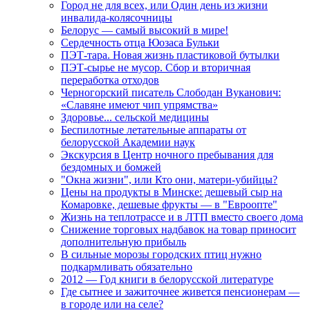
Город не для всех, или Один день из жизни
инвалида-колясочницы
Белорус — самый высокий в мире!
Сердечность отца Юозаса Бульки
ПЭТ-тара. Новая жизнь пластиковой бутылки
ПЭТ-сырье не мусор. Сбор и вторичная
переработка отходов
Черногорский писатель Слободан Вуканович:
«Славяне имеют чип упрямства»
Здоровье... сельской медицины
Беспилотные летательные аппараты от
белорусской Академии наук
Экскурсия в Центр ночного пребывания для
бездомных и бомжей
"Окна жизни", или Кто они, матери-убийцы?
Цены на продукты в Минске: дешевый сыр на
Комаровке, дешевые фрукты — в "Евроопте"
Жизнь на теплотрассе и в ЛТП вместо своего дома
Снижение торговых надбавок на товар приносит
дополнительную прибыль
В сильные морозы городских птиц нужно
подкармливать обязательно
2012 — Год книги в белорусской литературе
Где сытнее и зажиточнее живется пенсионерам —
в городе или на селе?