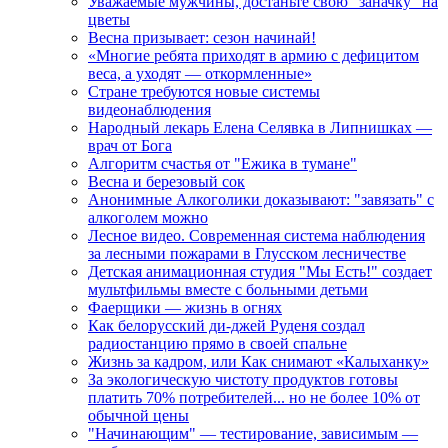
Уважаемые мужчины, достаньте свою "заначку" на
цветы
Весна призывает: сезон начинай!
«Многие ребята приходят в армию с дефицитом
веса, а уходят — откормленные»
Стране требуются новые системы
видеонаблюдения
Народный лекарь Елена Селявка в Липнишках —
врач от Бога
Алгоритм счастья от "Ежика в тумане"
Весна и березовый сок
Анонимные Алкоголики доказывают: "завязать" с
алкоголем можно
Лесное видео. Современная система наблюдения
за лесными пожарами в Глусском лесничестве
Детская анимационная студия "Мы Есть!" создает
мультфильмы вместе с больными детьми
Фаерщики — жизнь в огнях
Как белорусский ди-джей Руденя создал
радиостанцию прямо в своей спальне
Жизнь за кадром, или Как снимают «Калыханку»
За экологическую чистоту продуктов готовы
платить 70% потребителей... но не более 10% от
обычной цены
"Начинающим" — тестирование, зависимым —