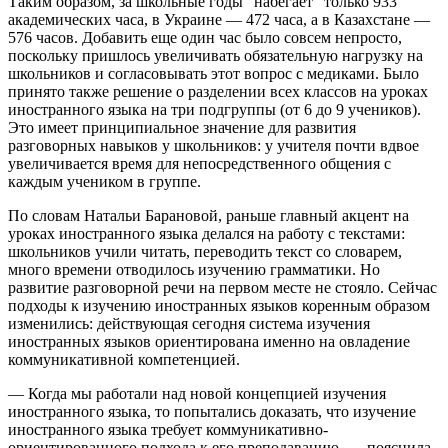
Таким образом, за школьные годы "набегает" только 933
академических часа, в Украине — 472 часа, а в Казахстане —
576 часов. Добавить еще один час было совсем непросто,
поскольку пришлось увеличивать обязательную нагрузку на
школьников и согласовывать этот вопрос с медиками. Было
принято также решение о разделении всех классов на уроках
иностранного языка на три подгруппы (от 6 до 9 учеников).
Это имеет принципиальное значение для развития
разговорных навыков у школьников: у учителя почти вдвое
увеличивается время для непосредственного общения с
каждым учеником в группе.
По словам Натальи Барановой, раньше главный акцент на
уроках иностранного языка делался на работу с текстами:
школьников учили читать, переводить текст со словарем,
много времени отводилось изучению грамматики. Но
развитие разговорной речи на первом месте не стояло. Сейчас
подходы к изучению иностранных языков коренным образом
изменились: действующая сегодня система изучения
иностранных языков ориентирована именно на овладение
коммуникативной компетенцией.
— Когда мы работали над новой концепцией изучения
иностранного языка, то попытались доказать, что изучение
иностранного языка требует коммуникативно-
ориентированного подхода к его преподаванию, — пояснила