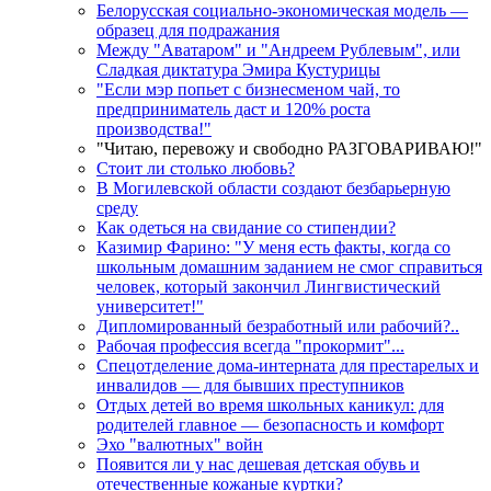
Белорусская социально-экономическая модель —
образец для подражания
Между "Аватаром" и "Андреем Рублевым", или
Сладкая диктатура Эмира Кустурицы
"Если мэр попьет с бизнесменом чай, то
предприниматель даст и 120% роста
производства!"
"Читаю, перевожу и свободно РАЗГОВАРИВАЮ!"
Стоит ли столько любовь?
В Могилевской области создают безбарьерную
среду
Как одеться на свидание со стипендии?
Казимир Фарино: "У меня есть факты, когда со
школьным домашним заданием не смог справиться
человек, который закончил Лингвистический
университет!"
Дипломированный безработный или рабочий?..
Рабочая профессия всегда "прокормит"...
Спецотделение дома-интерната для престарелых и
инвалидов — для бывших преступников
Отдых детей во время школьных каникул: для
родителей главное — безопасность и комфорт
Эхо "валютных" войн
Появится ли у нас дешевая детская обувь и
отечественные кожаные куртки?