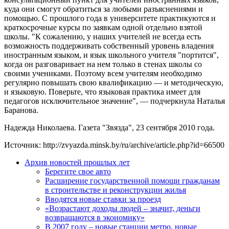
куда они смогут обратиться за любыми разъяснениями и
помощью. С прошлого года в университете практикуются и
краткосрочные курсы по заявкам одной отдельно взятой
школы. "К сожалению, у наших учителей не всегда есть
возможность поддерживать собственный уровень владения
иностранным языком, и язык школьного учителя "портится",
когда он разговаривает на нем только в стенах школы со
своими учениками. Поэтому всем учителям необходимо
регулярно повышать свою квалификацию — и методическую,
и языковую. Поверьте, что языковая практика имеет для
педагогов исключительное значение", — подчеркнула Наталья
Баранова.
Надежда Николаева. Газета "Звязда", 23 сентября 2010 года.
Источник: http://zvyazda.minsk.by/ru/archive/article.php?id=66500
Архив новостей прошлых лет
Берегите свое авто
Расширение государственной помощи гражданам
в строительстве и реконструкции жилья
Вводятся новые ставки за проезд
«Возрастают доходы людей – значит, деньги
возвращаются в экономику»
В 2007 году – новые станции метро, новые