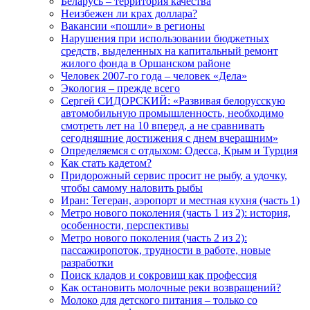
Беларусь – территория качества
Неизбежен ли крах доллара?
Вакансии «пошли» в регионы
Нарушения при использовании бюджетных
средств, выделенных на капитальный ремонт
жилого фонда в Оршанском районе
Человек 2007-го года – человек «Дела»
Экология – прежде всего
Сергей СИДОРСКИЙ: «Развивая белорусскую
автомобильную промышленность, необходимо
смотреть лет на 10 вперед, а не сравнивать
сегодняшние достижения с днем вчерашним»
Определяемся с отдыхом: Одесса, Крым и Турция
Как стать кадетом?
Придорожный сервис просит не рыбу, а удочку,
чтобы самому наловить рыбы
Иран: Тегеран, аэропорт и местная кухня (часть 1)
Метро нового поколения (часть 1 из 2): история,
особенности, перспективы
Метро нового поколения (часть 2 из 2):
пассажиропоток, трудности в работе, новые
разработки
Поиск кладов и сокровищ как профессия
Как остановить молочные реки возвращений?
Молоко для детского питания – только со