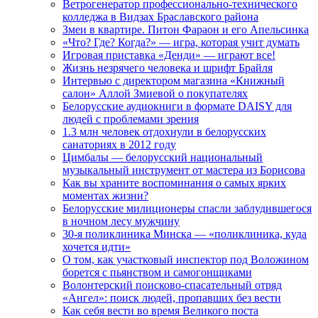
Ветрогенератор профессионально-технического
колледжа в Видзах Браславского района
Змеи в квартире. Питон Фараон и его Апельсинка
«Что? Где? Когда?» — игра, которая учит думать
Игровая приставка «Денди» — играют все!
Жизнь незрячего человека и шрифт Брайля
Интервью с директором магазина «Книжный
салон» Аллой Змиевой о покупателях
Белорусские аудиокниги в формате DAISY для
людей с проблемами зрения
1.3 млн человек отдохнули в белорусских
санаториях в 2012 году
Цимбалы — белорусский национальный
музыкальный инструмент от мастера из Борисова
Как вы храните воспоминания о самых ярких
моментах жизни?
Белорусские милиционеры спасли заблудившегося
в ночном лесу мужчину
30-я поликлиника Минска — «поликлиника, куда
хочется идти»
О том, как участковый инспектор под Воложином
борется с пьянством и самогонщиками
Волонтерский поисково-спасательный отряд
«Ангел»: поиск людей, пропавших без вести
Как себя вести во время Великого поста