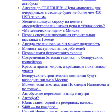
автобусы
Александр СЕЛЕЗНЕВ: «Цена «панелек» для
очередников в столице будет не более чем 450
USD за кв. м»
Увеличившемуся спросу на цемент
«посодействовали» низкая цена и тёплая осень?
«Металлические идеи» в Минске
Первая специализированная строительная
выставка в Гомеле
Аренда столичного жилья может подешеветь
Минюст заступился за потребителей
Первые шаги белорусского сквоша
Cовременная бытовая техника – с белорусских
конвейеров
Красота правит миром, а красавицы пока только
учатся
Белорусские строительные компании будут
возводить жилье в Москве
Можем, если захотим, или По следам Наполеона и
не только...
Автобусные перевозки: взгляд изнутри
Автобум?
Юань станет одной из резервных валют...
$408 — на каждого...
Сергей Нечипуренко, заместитель директора по