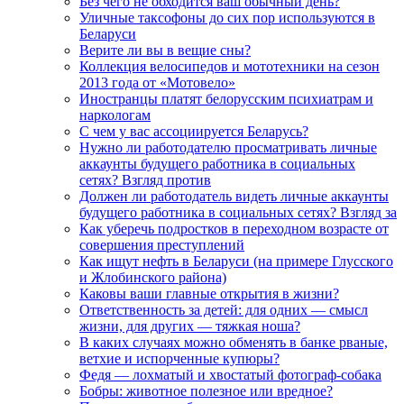
Без чего не обходится ваш обычный день?
Уличные таксофоны до сих пор используются в
Беларуси
Верите ли вы в вещие сны?
Коллекция велосипедов и мототехники на сезон
2013 года от «Мотовело»
Иностранцы платят белорусским психиатрам и
наркологам
С чем у вас ассоциируется Беларусь?
Нужно ли работодателю просматривать личные
аккаунты будущего работника в социальных
сетях? Взгляд против
Должен ли работодатель видеть личные аккаунты
будущего работника в социальных сетях? Взгляд за
Как уберечь подростков в переходном возрасте от
совершения преступлений
Как ищут нефть в Беларуси (на примере Глусского
и Жлобинского района)
Каковы ваши главные открытия в жизни?
Ответственность за детей: для одних — смысл
жизни, для других — тяжкая ноша?
В каких случаях можно обменять в банке рваные,
ветхие и испорченные купюры?
Федя — лохматый и хвостатый фотограф-собака
Бобры: животное полезное или вредное?