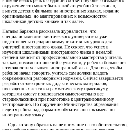
в школе велась речь о создании соответствующего языкового
окружения: это может быть какой-то учебный телеканал,
выпуск детских фильмов на иностранных языках, издание
оригинальных, но адаптированных к возможностям
школьников детских книжек и так далее.
Наталья Баранова рассказала журналистам, что
специалистами лингвистического университета уже
подготовлены сценарии коммуникативных уроков для
учителей иностранного языка. Не секрет, что успех в
изучении школьниками иностранного языка в немалой
степени зависит от профессионального мастерства учителя,
так как, помимо отношений с учителем, у ребенка больше нет
возможности услышать иностранный язык. Для того, чтобы
ребенок начал говорить, учитель сам должен владеть
современными разговорными нормами. Сейчас завершается
разработка электронных дидактических материалов,
посвященных лексико-грамматическому практикуму,
которыми смогут пользоваться самостоятельно все
старшеклассники при подготовке к централизованному
тестированию. По поручению Министерства образования
ведется работа над форматом обязательного экзамена по
иностранному языку.
— Однако хочу обратить ваше внимание на то обстоятельство,
что учебная программа по иностранному языку, которая