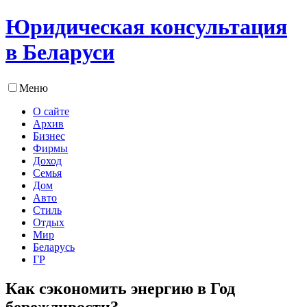
Юридическая консультация
в Беларуси
Меню
О сайте
Архив
Бизнес
Фирмы
Доход
Семья
Дом
Авто
Стиль
Отдых
Мир
Беларусь
ГР
Как сэкономить энергию в Год
бережливости?