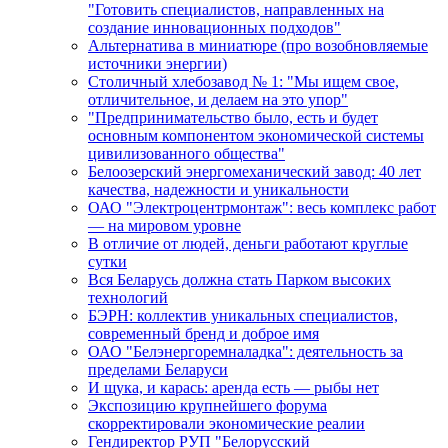
"Готовить специалистов, направленных на
создание инновационных подходов"
Альтернатива в миниатюре (про возобновляемые
источники энергии)
Столичный хлебозавод № 1: "Мы ищем свое,
отличительное, и делаем на это упор"
"Предпринимательство было, есть и будет
основным компонентом экономической системы
цивилизованного общества"
Белоозерский энергомеханический завод: 40 лет
качества, надежности и уникальности
ОАО "Электроцентрмонтаж": весь комплекс работ
— на мировом уровне
В отличие от людей, деньги работают круглые
сутки
Вся Беларусь должна стать Парком высоких
технологий
БЭРН: коллектив уникальных специалистов,
современный бренд и доброе имя
ОАО "Белэнергоремналадка": деятельность за
пределами Беларуси
И щука, и карась: аренда есть — рыбы нет
Экспозицию крупнейшего форума
скорректировали экономические реалии
Гендиректор РУП "Белорусский