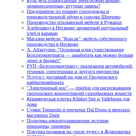
Куда деть отработанные энергосберегающие,
люминесцентные, ртутные лампы?
Предприятие по пошиву спецодежды и
производственной обуви в городке Щерчово
Производство итальянской мебели в Ружанах
Хлебозавод в Несвиже: ароматный натуральный
хлеб и караваи
Магазин мебели "Корсак": мебель собственного
производства в Несвиже
А. Айзатулин: "Основная идея существования
Белспецконтракта — заработать как можно больше
денег в бюджет"
РУП «Белспецконтракт»: реализация автомобилей,
техники, спецтехники и другого имущества
Услуги с доставкой на дом от Гродненского
райбыткомбината
"Электронный нос" — прибор для распознавания
сверхнизких концентраций газообразных веществ
Керамическая плитка Klinker Sire и Vallelunga для
дома
Сумки Tomassini и перчатки Dal Dosso в минских
магазинах Daris
Политика импортозамещения: история,
принципы, примеры
Покупка подарков на «поле чудес» в Ждановичах