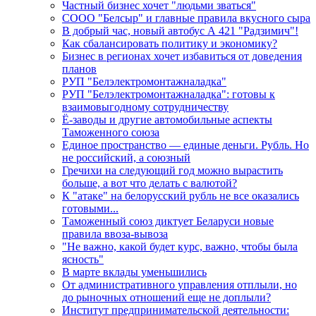
Частный бизнес хочет "людьми зваться"
СООО "Белсыр" и главные правила вкусного сыра
В добрый час, новый автобус А 421 "Радзимич"!
Как сбалансировать политику и экономику?
Бизнес в регионах хочет избавиться от доведения
планов
РУП "Белэлектромонтажналадка"
РУП "Белэлектромонтажналадка": готовы к
взаимовыгодному сотрудничеству
Ё-заводы и другие автомобильные аспекты
Таможенного союза
Единое пространство — единые деньги. Рубль. Но
не российский, а союзный
Гречихи на следующий год можно вырастить
больше, а вот что делать с валютой?
К "атаке" на белорусский рубль не все оказались
готовыми...
Таможенный союз диктует Беларуси новые
правила ввоза-вывоза
"Не важно, какой будет курс, важно, чтобы была
ясность"
В марте вклады уменьшились
От административного управления отплыли, но
до рыночных отношений еще не доплыли?
Институт предпринимательской деятельности: