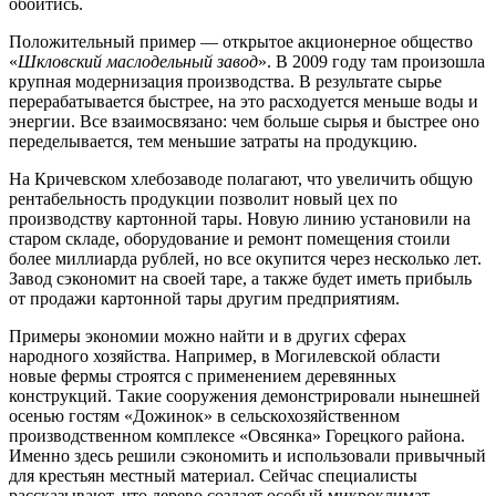
обойтись.
Положительный пример — открытое акционерное общество
«
Шкловский маслодельный завод
». В 2009 году там произошла
крупная модернизация производства. В результате сырье
перерабатывается быстрее, на это расходуется меньше воды и
энергии. Все взаимосвязано: чем больше сырья и быстрее оно
переделывается, тем меньшие затраты на продукцию.
На Кричевском хлебозаводе полагают, что увеличить общую
рентабельность продукции позволит новый цех по
производству картонной тары. Новую линию установили на
старом складе, оборудование и ремонт помещения стоили
более миллиарда рублей, но все окупится через несколько лет.
Завод сэкономит на своей таре, а также будет иметь прибыль
от продажи картонной тары другим предприятиям.
Примеры экономии можно найти и в других сферах
народного хозяйства. Например, в Могилевской области
новые фермы строятся с применением деревянных
конструкций. Такие сооружения демонстрировали нынешней
осенью гостям «Дожинок» в сельскохозяйственном
производственном комплексе «Овсянка» Горецкого района.
Именно здесь решили сэкономить и использовали привычный
для крестьян местный материал. Сейчас специалисты
рассказывают, что дерево создает особый микроклимат,