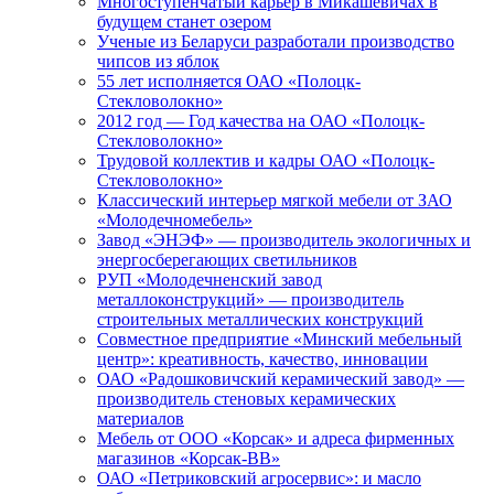
Многоступенчатый карьер в Микашевичах в
будущем станет озером
Ученые из Беларуси разработали производство
чипсов из яблок
55 лет исполняется ОАО «Полоцк-
Стекловолокно»
2012 год — Год качества на ОАО «Полоцк-
Стекловолокно»
Трудовой коллектив и кадры ОАО «Полоцк-
Стекловолокно»
Классический интерьер мягкой мебели от ЗАО
«Молодечномебель»
Завод «ЭНЭФ» — производитель экологичных и
энергосберегающих светильников
РУП «Молодечненский завод
металлоконструкций» — производитель
строительных металлических конструкций
Совместное предприятие «Минский мебельный
центр»: креативность, качество, инновации
ОАО «Радошковичский керамический завод» —
производитель стеновых керамических
материалов
Мебель от ООО «Корсак» и адреса фирменных
магазинов «Корсак-ВВ»
ОАО «Петриковский агросервис»: и масло