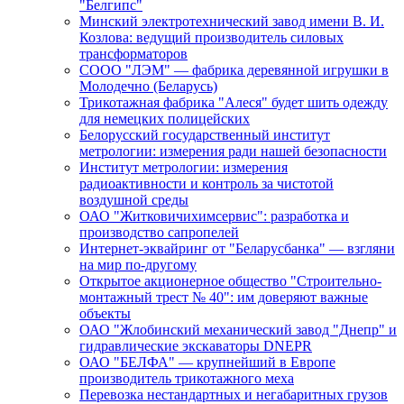
"Белгипс"
Минский электротехнический завод имени В. И.
Козлова: ведущий производитель силовых
трансформаторов
СООО "ЛЭМ" — фабрика деревянной игрушки в
Молодечно (Беларусь)
Трикотажная фабрика "Алеся" будет шить одежду
для немецких полицейских
Белорусский государственный институт
метрологии: измерения ради нашей безопасности
Институт метрологии: измерения
радиоактивности и контроль за чистотой
воздушной среды
ОАО "Житковичихимсервис": разработка и
производство сапропелей
Интернет-эквайринг от "Беларусбанка" — взгляни
на мир по-другому
Открытое акционерное общество "Строительно-
монтажный трест № 40": им доверяют важные
объекты
ОАО "Жлобинский механический завод "Днепр" и
гидравлические экскаваторы DNEPR
ОАО "БЕЛФА" — крупнейший в Европе
производитель трикотажного меха
Перевозка нестандартных и негабаритных грузов