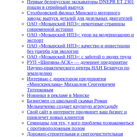
Первые белорусские экскаваторы DNEPR ET 2301
пошли в серийный выпуск
Столбцовский филиал Минского моторного
завода: выпуск деталей для дизельных двигателей
ОАО «Мозырский НПЗ»: некоторые страницы
современной истории
ОАО «Мозырский НПЗ»: упор на модернизацию и
экспорт
ОАО «Мозырский НПЗ»: качество и инвестиции
без ущерба для экологии
ОАО «Мозырский НПЗ»: с заботой о людях труда
РУП «Шипяны-АСК» — дочернее предприятие
Научно-практического центра НАН Беларуси по
земледелию
Интервью с директором предприятия
«Минскреклама» Михаилом Сергеевичем
Титенковым
Новинки в рекламе в Минске
Бизнесмен со школьной скамьи Роман
Мельниченко создает крупную агроусадьбу
Свой сайт в интернете продвинет ваш бизнес и
привлечет новых клиентов
Семинары для тех, у кого проблема познакомиться
с противоположным полом
Дорожно-строительная и снегоочистительная