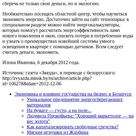
сберечь не только свои деньги, но и экологию.
Необязательно посещать областной центр, чтобы научиться
экономить энергию. Достаточно зайти на сайт технопарка: в
специальном разделе можно найти энергокалькуляторы,
которые помогут рассчитать энергоэффективность ламп
нового поколения и окон, снизить потери в потреблении воды
и узнать о преимуществах новейшей системы умного
освещения в квартире с помощью датчиков. Всем следует
считать деньги, экономить.
Илона Иванова, 6 декабря 2012 года.
Источник: газета «Звязда», в переводе с белорусского:
http://zvyazda.minsk.by/ru/archive/article.php?
id=106278&idate=2012-12-06
Экономика и влияние государства на бизнес в Беларуси
Уникальное предприятие энергосберегающих
материалов
На бумаге — густо, а на поле...
Людмила Прокофьева: "Хороший маркетолог — на
вес золота"
Как капитализировать свободные средства?
Мягкие игрушки из Жлобина