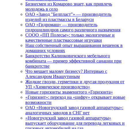
Бизнесмен из Комарово знает, как привлечь
молодежь в село
ОАО «Завод "Белпласт"» — производитель
изделий из пластмассы в Беларуси
ОАО «Гидромаш» — производитель
гидроцилиндров самого различного назначения
СООО «ПП Полесье»: только экологичные и
качественные пластмассовые игрушки
Наш собственный опыт выращивания вешенок в
домашних условиях
Банкротство Калинковичского мебельного
комбината — пример эффективной санации при
банкротстве
Что мешает малому бизнесу? Интервью с
Александром Ивашутиным
Жидкие гвозди, герметики и другая продукция от
УП «Химическое производство»
Новые горизонты знаменитого «Горизонта»
«Горизонт»: переход на «цифру» открывает новые
возможности
ОАО «Новогрудский завод газовой аппаратуры»:
аналогичных заводов в СНГ нет
«Новогрудский завод газовой аппаратуры»
выпускает оборудование для перевода легковых и
грузовых автомобилей на газ