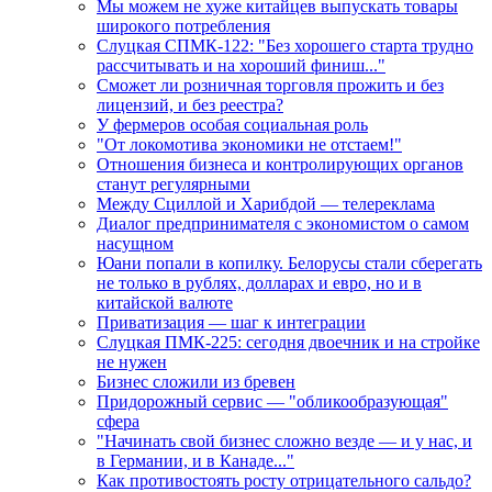
Мы можем не хуже китайцев выпускать товары
широкого потребления
Слуцкая СПМК-122: "Без хорошего старта трудно
рассчитывать и на хороший финиш..."
Сможет ли розничная торговля прожить и без
лицензий, и без реестра?
У фермеров особая социальная роль
"От локомотива экономики не отстаем!"
Отношения бизнеса и контролирующих органов
станут регулярными
Между Сциллой и Харибдой — телереклама
Диалог предпринимателя с экономистом о самом
насущном
Юани попали в копилку. Белорусы стали сберегать
не только в рублях, долларах и евро, но и в
китайской валюте
Приватизация — шаг к интеграции
Слуцкая ПМК-225: сегодня двоечник и на стройке
не нужен
Бизнес сложили из бревен
Придорожный сервис — "обликообразующая"
сфера
"Начинать свой бизнес сложно везде — и у нас, и
в Германии, и в Канаде..."
Как противостоять росту отрицательного сальдо?