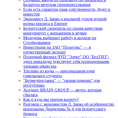
Беларуси методом гиперпрессования
Если есть гарантии прав собственности, будет и
инвестор
Экономист Л. Заико о реальной угрозе второй
волны кризиса в Европе
Белорусский сапропель по своим качествам
конкурирует с женьшенем и мумие
Молодежь выбирает работу в колхозе на
Столбцовщине
Инвестиции на ЗАО "Политэкс" — в
отечественный экспорт
Полоцкий филиал ЧУП "Элект" ОО "БелТИЗ":
здесь инвалиды чувствуют себя полноценными
членами общества
Топливо из воды — оригинальная идея
гомельского студента
"Белмедпоставка" — "скорая помощь" для
республики
Холдинг BRAIN GROUP — мечта, которая
сбылась
Как и куда мы тратим валюту?
Разговор с экономистом Л. Заико об особенностях
реализации Директивы № 4 для белорусского
бизнеса