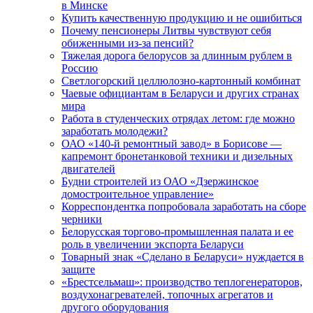
в Минске
Купить качественную продукцию и не ошибиться
Почему пенсионеры Литвы чувствуют себя
обиженными из-за пенсий?
Тяжелая дорога белорусов за длинным рублем в
Россию
Светлогорский целлюлозно-картонный комбинат
Чаевые официантам в Беларуси и других странах
мира
Работа в студенческих отрядах летом: где можно
заработать молодежи?
ОАО «140-й ремонтный завод» в Борисове —
капремонт бронетанковой техники и дизельных
двигателей
Будни строителей из ОАО «Дзержинское
домостроительное управление»
Корреспондентка попробовала заработать на сборе
черники
Белорусская торгово-промышленная палата и ее
роль в увеличении экспорта Беларуси
Товарный знак «Сделано в Беларуси» нуждается в
защите
«Брестсельмаш»: производство теплогенераторов,
воздухонагревателей, топочных агрегатов и
другого оборудования