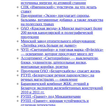
источника энергии до атомной станции
СПК «Именинский»: чувствуем, на что делать
ставку
Предприятие «Экзон» предлагает сиропы,
бальзамы, витаминные добавки, а также лекарства
на полесских травах
ОАО «Красная звезда» в Минске выпускает более
200 видов канцелярской и полиграфической
продукции
Минский завод отопительного оборудования:
«Литейка здесь больше не дымит»
ЧУП «Светоприбор» и торговая марка «Bylectrica»
— освещение, которое прослужит много лет
Ассортимент «Светоприбора» — выключатели,
блоки, удлинители, штепсельные вилки,
монтажные коробки, розетки
Продукция ОАО «Беларускабель» спасает жизнь
РТУП «Белорусское речное пароходство»: на
речных магистралях — оживление
Барановичский комбинат ЖБК: лучший в
Беларуси экспортер железобетонных конструкций
2010 и 2011 гг.
РУПП «Гранит» под Микашевичами
РУПП «Гранит»: хорошая устойчивость и
отличная перпектива