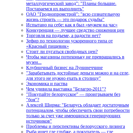
металлургический завод": "Планы большие.
Постараемся их выполнить"
ОАО "Гроднопромстрой": "всю сознательную
жизнь строить — это подарок судьбы"
Испытано на себе: как я был «мужем на час»
Конкуренция — лучшее средство снижения цен
Торговля на подъеме, а радости нет?
Зефир по технологии ускоренного типа от
«Красный пищевик»
Стоит ли пугаться свободных цен?
Чтобы магазины потихоньку не превращались в
музеи...
Клубничный бизнес на Лунинеччине
"Зарабатывать достойные деньги можно и на селе,
для этого не нужно ехать в столицу"
Экономика и паства
Чем удивила выставка "Белагро-2011"?
"Покупайте белорусское" — проигрываем без
"боя"?
Алексей Ширма: "Беларусь обладает достаточным
потенциалом, чтобы обеспечить свои потребности
только за счет уже имеющихся генерирующих
источников"
Проблемы и перспективы белорусского лизинга
Рыба ищет где глубже, а покупатель — где