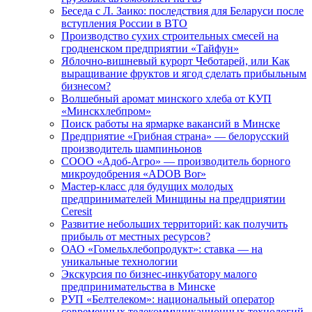
Беседа с Л. Заико: последствия для Беларуси после
вступления России в ВТО
Производство сухих строительных смесей на
гродненском предприятии «Тайфун»
Яблочно-вишневый курорт Чеботарей, или Как
выращивание фруктов и ягод сделать прибыльным
бизнесом?
Волшебный аромат минского хлеба от КУП
«Минскхлебпром»
Поиск работы на ярмарке вакансий в Минске
Предприятие «Грибная страна» — белорусский
производитель шампиньонов
СООО «Адоб-Агро» — производитель борного
микроудобрения «ADOB Bor»
Мастер-класс для будущих молодых
предпринимателей Минщины на предприятии
Ceresit
Развитие небольших территорий: как получить
прибыль от местных ресурсов?
ОАО «Гомельхлебопродукт»: ставка — на
уникальные технологии
Экскурсия по бизнес-инкубатору малого
предпринимательства в Минске
РУП «Белтелеком»: национальный оператор
современных телекоммуникационных технологий