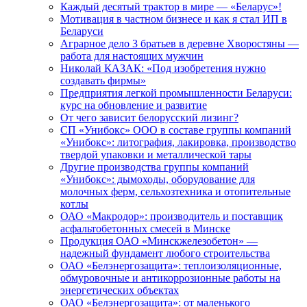
Каждый десятый трактор в мире — «Беларус»!
Мотивация в частном бизнесе и как я стал ИП в
Беларуси
Аграрное дело 3 братьев в деревне Хворостяны —
работа для настоящих мужчин
Николай КАЗАК: «Под изобретения нужно
создавать фирмы»
Предприятия легкой промышленности Беларуси:
курс на обновление и развитие
От чего зависит белорусский лизинг?
СП «Унибокс» ООО в составе группы компаний
«Унибокс»: литография, лакировка, производство
твердой упаковки и металлической тары
Другие производства группы компаний
«Унибокс»: дымоходы, оборудование для
молочных ферм, сельхозтехника и отопительные
котлы
ОАО «Макродор»: производитель и поставщик
асфальтобетонных смесей в Минске
Продукция ОАО «Минскжелезобетон» —
надежный фундамент любого строительства
ОАО «Белэнергозащита»: теплоизоляционные,
обмуровочные и антикоррозионные работы на
энергетических объектах
ОАО «Белэнергозащита»: от маленького