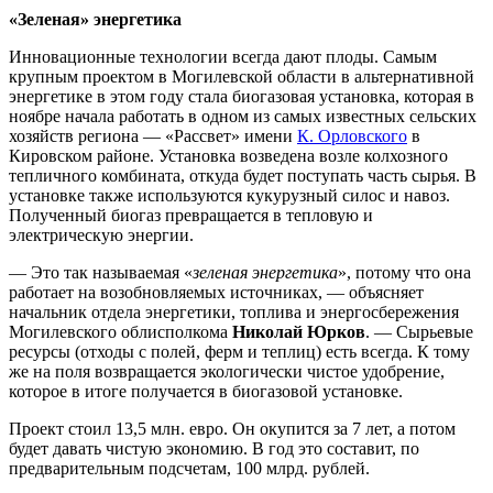
«Зеленая» энергетика
Инновационные технологии всегда дают плоды. Самым
крупным проектом в Могилевской области в альтернативной
энергетике в этом году стала биогазовая установка, которая в
ноябре начала работать в одном из самых известных сельских
хозяйств региона — «Рассвет» имени
К. Орловского
в
Кировском районе. Установка возведена возле колхозного
тепличного комбината, откуда будет поступать часть сырья. В
установке также используются кукурузный силос и навоз.
Полученный биогаз превращается в тепловую и
электрическую энергии.
— Это так называемая «
зеленая энергетика
», потому что она
работает на возобновляемых источниках, — объясняет
начальник отдела энергетики, топлива и энергосбережения
Могилевского облисполкома
Николай Юрков
. — Сырьевые
ресурсы (отходы с полей, ферм и теплиц) есть всегда. К тому
же на поля возвращается экологически чистое удобрение,
которое в итоге получается в биогазовой установке.
Проект стоил 13,5 млн. евро. Он окупится за 7 лет, а потом
будет давать чистую экономию. В год это составит, по
предварительным подсчетам, 100 млрд. рублей.