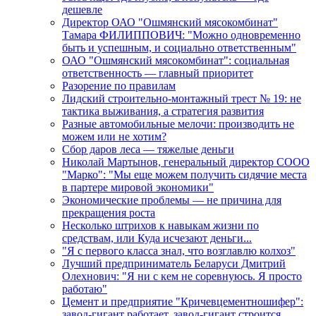
дешевле
Директор ОАО "Ошмянский мясокомбинат"
Тамара ФИЛИППОВИЧ: "Можно одновременно
быть и успешным, и социально ответственным"
ОАО "Ошмянский мясокомбинат": социальная
ответственность — главный приоритет
Разорение по правилам
Лидский строительно-монтажный трест № 19: не
тактика выживания, а стратегия развития
Разные автомобильные мелочи: производить не
можем или не хотим?
Сбор даров леса — тяжелые деньги
Николай Мартынов, генеральный директор СООО
"Марко": "Мы еще можем получить сидячие места
в партере мировой экономики"
Экономические проблемы — не причина для
прекращения роста
Несколько штрихов к навыкам жизни по
средствам, или Куда исчезают деньги...
"Я с первого класса знал, что возглавлю колхоз"
Лучший предприниматель Беларуси Дмитрий
Олехнович: "Я ни с кем не соревнуюсь. Я просто
работаю"
Цемент и предприятие "Кричевцементношифер":
завод-гигант работает, завод-гигант строится