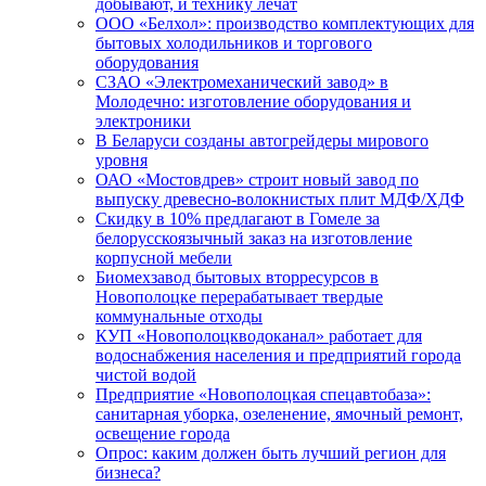
добывают, и технику лечат
ООО «Белхол»: производство комплектующих для
бытовых холодильников и торгового
оборудования
СЗАО «Электромеханический завод» в
Молодечно: изготовление оборудования и
электроники
В Беларуси созданы автогрейдеры мирового
уровня
ОАО «Мостовдрев» строит новый завод по
выпуску древесно-волокнистых плит МДФ/ХДФ
Скидку в 10% предлагают в Гомеле за
белорусскоязычный заказ на изготовление
корпусной мебели
Биомехзавод бытовых вторресурсов в
Новополоцке перерабатывает твердые
коммунальные отходы
КУП «Новополоцкводоканал» работает для
водоснабжения населения и предприятий города
чистой водой
Предприятие «Новополоцкая спецавтобаза»:
санитарная уборка, озеленение, ямочный ремонт,
освещение города
Опрос: каким должен быть лучший регион для
бизнеса?