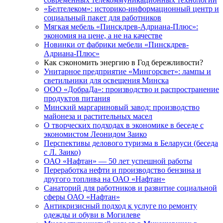
«Белтелеком»: историко-информационный центр и
социальный пакет для работников
Мягкая мебель «Пинскдрев-Адриана-Плюс»:
экономия на цене, а не на качестве
Новинки от фабрики мебели «Пинскдрев-
Адриана-Плюс»
Как сэкономить энергию в Год бережливости?
Унитарное предприятие «Мингорсвет»: лампы и
светильники для освещения Минска
ООО «ДобраДа»: производство и распространение
продуктов питания
Минский маргариновый завод: производство
майонеза и растительных масел
О творческих подходах в экономике в беседе с
экономистом Леонидом Заико
Перспективы делового туризма в Беларуси (беседа
с Л. Заико)
ОАО «Нафтан» — 50 лет успешной работы
Переработка нефти и производство бензина и
другого топлива на ОАО «Нафтан»
Санаторий для работников и развитие социальной
сферы ОАО «Нафтан»
Антикризисный подход к услуге по ремонту
одежды и обуви в Могилеве