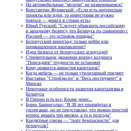
На автомобильные "мелочи" не размениваемся?
Константин Журавский: «Если есть интересные
проекты или идеи, то инвесторам не нужно
бояться — деньги в стране есть»
Юрий Гурский: "Следует объяснить российскому
и западному бизнесу, что Беларусь по сравнению с
Россией — это островок порядка"
Белорусский виноград: только хобби или
промышленное направление?
Идеи бизнеса от белорусских агроусадеб
Стремительное движение вперед холдинга
"Пинскдрев" трудности не остановят
Кому нравится амнистия капиталов?
Когда мебель — не только утилитарный предмет
Выставки "Стройэкспо" и "Весь инструмент" в
Минске
Некоторые особенности развития капитализма в
Беларуси
В Греции есть все. Кроме денег...
Борис Барингольц: "Я 38 лет проработал в
госорганах, но не представлял, что можно простой
вопрос решать три месяца, а то и полгода"
Кредитные союзы — "порт безопасности" для
белорусов?
Создание завода по производству кирпичей в