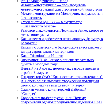
РУП "Молодечненский завод
металлоконструкций" — производитель
металлоконструкций для строительной индустрии
Металлоконструкции из Молодечно: надежность и
безопасность
«Узел систем БрГТУ» — в амфитеатре
«Славянского базара»
Разговор с экономистом Леонидом Заико: здоровее
жить своим умом
Как живется и работается начинающему фермеру в
Беларуси?
Кирпич с совместного белорусско-венесуэльского
завода строительных материалов
Как я "бомбил" на Нарочи
Экономист Л. Ф. Заико: о пенсии желательно
думать в молодые годы
Первый из 3 новых цементных заводов введен в
строй в Беларуси
Гендиректор ОАО "Красносельскстройматериалы"
В. Веретило: "В высокий творческий потенциал
своего коллектива всегда верил и верю"
Сладкая жизнь с кондитерской фабрикой
"Слодыч"
Евроремонт по-белорусски, или Почему
потребители отдают предпочтение изделиям ОАО