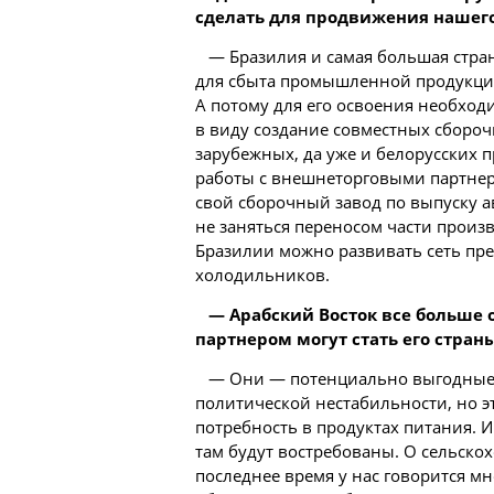
сделать для продвижения нашего
— Бразилия и самая большая стра
для сбыта промышленной продукции
А потому для его освоения необход
в виду создание совместных сборо
зарубежных, да уже и
белорусских
п
работы с внешнеторговыми партнер
свой сборочный завод по выпуску 
не заняться переносом части произ
Бразилии можно развивать сеть пре
холодильников.
— Арабский Восток все больше
партнером могут стать его стран
— Они — потенциально выгодные п
политической нестабильности, но эт
потребность в продуктах питания. И
там будут востребованы. О сельско
последнее время у нас говорится м