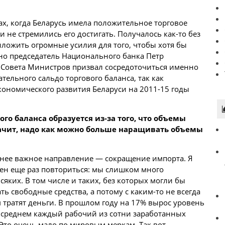
дах, когда Беларусь имела положительное торговое
и не стремились его достигать. Получалось как-то без
иложить огромные усилия для того, чтобы хотя бы
йно председатель Национального банка Петр
 Совета Министров призвал сосредоточиться именно
ельного сальдо торгового баланса, так как
ономического развития Беларуси на 2011-15 годы
го баланса образуется из-за того, что объемы
ачит, надо как можно больше наращивать объемы
менее важное направление — сокращение импорта. Я
ен еще раз повториться: мы слишком много
яких. В том числе и таких, без которых могли бы
ть свободные средства, а потому с каким-то не всегда
тратят деньги. В прошлом году на 17% вырос уровень
В среднем каждый рабочий из сотни заработанных
Это очень мало по мировым меркам. Так вот,