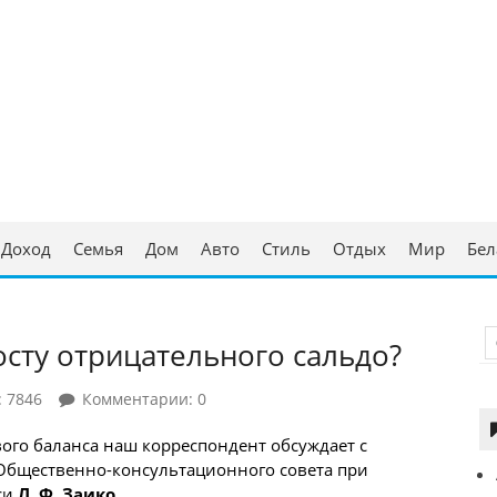
ческая консультация
аруси
Доход
Семья
Дом
Авто
Стиль
Отдых
Мир
Бел
осту отрицательного сальдо?
 7846
Комментарии: 0
ого баланса наш корреспондент обсуждает с
Общественно-консультационного совета при
си
Л. Ф. Заико
.