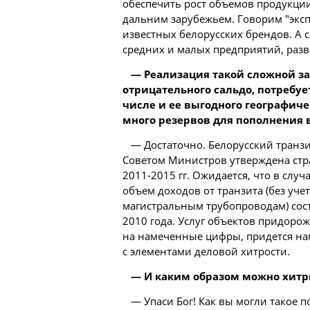
обеспечить рост объемов продукции 
дальним зарубежьем. Говорим "эксп
известных белорусских брендов. А 
средних и малых предприятий, разв
— Реализация такой сложной за
отрицательного сальдо, потребу
числе и ее выгодного географиче
много резервов для пополнения 
— Достаточно. Белорусский транз
Советом Министров утверждена стра
2011-2015 гг. Ожидается, что в слу
объем доходов от транзита (без уче
магистральным трубопроводам) сост
2010 года. Услуг объектов придоро
на намеченные цифры, придется нап
с элементами деловой хитрости.
— И каким образом можно хитр
— Упаси Бог! Как вы могли такое 