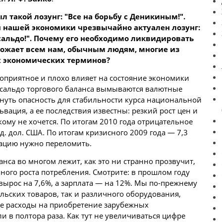
 такой лозунг: "Все на борьбу с Деникиным!".
ля нашей экономики чрезвычайно актуален лозунг:
сальдо!". Почему его необходимо ликвидировать
грожает всем нам, обычным людям, многие из
х экономических терминов?
оприятное и плохо влияет на состояние экономики
о сальдо торгового баланса вымываются валютные
нуть опасность для стабильности курса национальной
вация, а ее последствия известны: резкий рост цен и
ому не хочется. По итогам 2010 года отрицательное
д. дол. США. По итогам кризисного 2009 года — 7,3
уацию нужно переломить.
анса во многом лежит, как это ни странно прозвучит,
ного роста потребления. Смотрите: в прошлом году
вырос на 7,6%, а зарплата — на 12%. Мы по-прежнему
льских товаров, так и различного оборудования,
ые расходы на приобретение зарубежных
 в полтора раза. Как тут не увеличиваться цифре