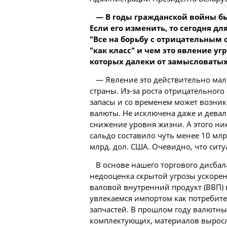
— В годы гражданской войны был
Если его изменить, то сегодня д
"Все на борьбу с отрицательным 
"как класс" и чем это явление у
которых далеки от замысловаты
— Явление это действительно мал
страны. Из-за роста отрицательног
запасы и со временем может возник
валюты. Не исключена даже и деваль
снижение уровня жизни. А этого ник
сальдо составило чуть менее 10 млр
млрд. дол. США. Очевидно, что сит
В основе нашего торгового дисбал
недооценка скрытой угрозы ускорен
валовой внутренний продукт (ВВП) 
увлекаемся импортом как потребите
запчастей. В прошлом году валютн
комплектующих, материалов выросли