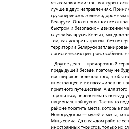
языком экономистов, конкурентоспо
лучше в двух направлениях. Прин
грузоперевозок железнодорожным 
Беларуси. Оно и понятно: все отпра
быстром и безопасном движении че
случае Беларуси. Значит, мы должн
тем, как ускорить транзит без потерь
территории Беларуси запланирован
логистических центров, особенно н
Другое дело — придорожный серви
предыдущей беседе, поэтому не буду 
нас широкое поле для того, чтобы 
иностранцев и их пассажиров по на
приятного путешествия. А для этог
торопиться, переночевать ночь-дру
национальной кухни. Тактично подс
районе посетить места, которые пом
Новогрудском — музей и места, кот
Мицкевича. Да в каждом районе ест
иностранных туристов, только их с