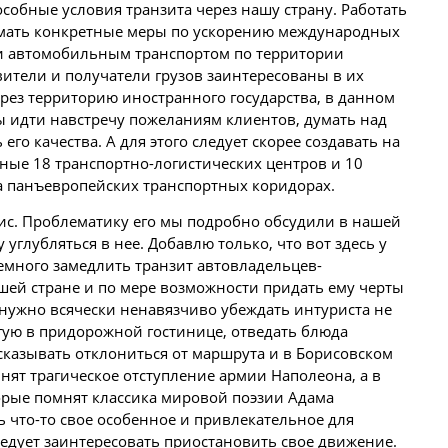
собные условия транзита через нашу страну. Работать
имать конкретные меры по ускорению международных
и автомобильным транспортом по территории
вители и получатели грузов заинтересованы в их
рез территорию иностранного государства, в данном
ы идти навстречу пожеланиям клиентов, думать над
 его качества. А для этого следует скорее создавать на
ные 18 транспортно-логистических центров и 10
а панъевропейских транспортных коридорах.
с. Проблематику его мы подробно обсудили в нашей
углубляться в нее. Добавлю только, что вот здесь у
немного замедлить транзит автовладельцев-
шей стране и по мере возможности придать ему черты
о нужно всячески ненавязчиво убеждать интуриста не
гую в придорожной гостинице, отведать блюда
казывать отклониться от маршрута и в Борисовском
нят трагическое отступление армии Наполеона, а в
орые помнят классика мировой поэзии Адама
ь что-то свое особенное и привлекательное для
ледует заинтересовать приостановить свое движение.