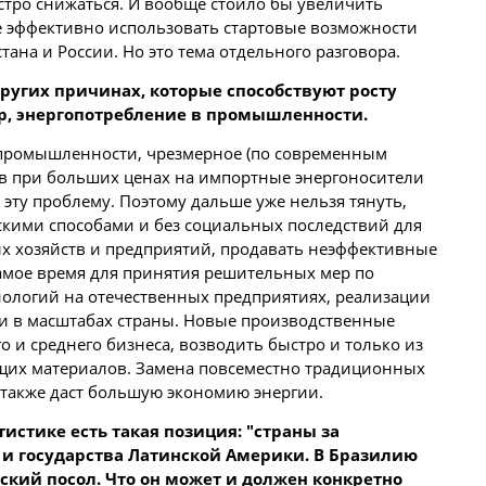
стро снижаться. И вообще стоило бы увеличить
е эффективно использовать стартовые возможности
тана и России. Но это тема отдельного разговора.
других причинах, которые способствуют росту
р, энергопотребление в промышленности.
промышленности, чрезмерное (по современным
ов при больших ценах на импортные энергоносители
 эту проблему. Поэтому дальше уже нельзя тянуть,
скими способами и без социальных последствий для
ых хозяйств и предприятий, продавать неэффективные
самое время для принятия решительных мер по
ологий на отечественных предприятиях, реализации
и в масштабах страны. Новые производственные
о и среднего бизнеса, возводить быстро и только из
щих материалов. Замена повсеместно традиционных
 также даст большую экономию энергии.
истике есть такая позиция: "страны за
я и государства Латинской Америки. В Бразилию
ский посол. Что он может и должен конкретно