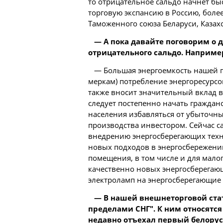
то отрицательное сальдо начнет бы
торговую экспансию в Россию, боле
Таможенного союза Беларуси, Казахс
— А пока давайте поговорим о 
отрицательного сальдо. Наприме
— Большая энергоемкость нашей 
меркам) потребление энергоресурс
также вносит значительный вклад в
следует постепенно начать граждан
населения избавляться от убыточн
производства инвестором. Сейчас 
внедрению энергосберегающих техн
новых подходов в энергосбережени
помещения, в том числе и для малог
качественно новых энергосберегаю
электроламп на энергосберегающие
— В нашей внешнеторговой стат
пределами СНГ". К ним относятс
недавно отъехал первый белорус