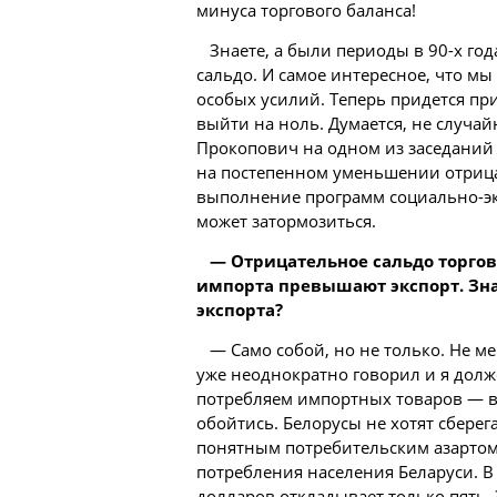
минуса торгового баланса!
Знаете, а были периоды в 90-х го
сальдо. И самое интересное, что мы 
особых усилий. Теперь придется пр
выйти на ноль. Думается, не случа
Прокопович на одном из заседаний
на постепенном уменьшении отрицат
выполнение программ социально-эк
может затормозиться.
— Отрицательное сальдо торгово
импорта превышают экспорт. Зн
экспорта?
— Само собой, но не только. Не 
уже неоднократно говорил и я долж
потребляем импортных товаров — вс
обойтись. Белорусы не хотят сберега
понятным потребительским азартом 
потребления населения Беларуси. 
долларов откладывает только пять. 