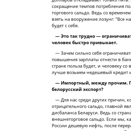
сокращение темпов потребления по
торгового сальдо. Ведь со времене
взять на вооружение лозунг: "Все н
будет с себя.
— Это так трудно — ограничива
человек быстро привыкает.
— Зачем сильно себя ограничива
повышения зарплаты отнести в банк
стране польза будет, и человеку со
лучше возьмем недешевый кредит и
— Импортный, между прочим. П
белорусский экспорт?
— Для нас среди других причин, к
отрицательного сальдо, главной явл
дисбаланса Беларуси. Ведь со стра
внешнеторговое сальдо. Если мы, к
России дешевую нефть, после перер