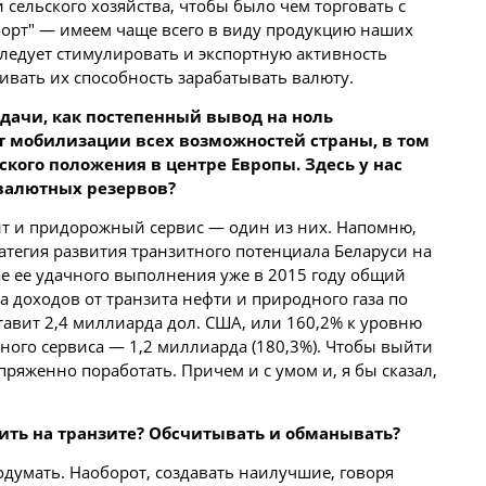
сельского хозяйства, чтобы было чем торговать с
орт" — имеем чаще всего в виду
продукцию
наших
следует стимулировать и экспортную активность
ивать их способность зарабатывать валюту.
дачи, как постепенный вывод на ноль
ет мобилизации всех возможностей страны, в том
ского положения в центре Европы. Здесь у нас
валютных резервов?
ит и придорожный сервис — один из них. Напомню,
тегия развития транзитного потенциала Беларуси на
чае ее удачного выполнения уже в 2015 году общий
та доходов от транзита нефти и природного газа по
авит 2,4 миллиарда дол. США, или 160,2% к уровню
жного сервиса — 1,2 миллиарда (180,3%). Чтобы выйти
ряженно поработать. Причем и с умом и, я бы сказал,
ить на транзите? Обсчитывать и обманывать?
подумать. Наоборот, создавать наилучшие, говоря