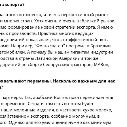
 экспорта?
на этого континента, и очень перспективный рынок
 многих стран. Хотя очень и очень неблизкий рынок.
имо формирование новой стратегии экспорта. Я имею
чных производств. Практика многих ведущих
редприятий показывает, что это эффективный путь
ами. Например, "Фольксваген" построил в Бразилии
автомобилей. А почему бы нашим гигантам индустрии
водства в страны Латинской Америки? В той же
дприятий по сборке белорусских тракторов, МАЗов,
 охватывают перемены. Насколько важным для нас
ы?
артнеры. Так, арабский Восток пока переживает этап
о временно. Сегодня там есть и потом будет
 наши молочные изделия, в частности, сухое молоко,
хозяйственном экспорте, особенно молочным, в
ного. Однако для его увеличения нужно как минимум