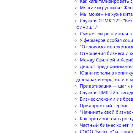
Как капитализировать 
Мягкие игрушки из Жл
Мы можем не хуже кита
Слуцкая СПМК-122: "Без
финиш..."
Сможет ли розничная то
У фермеров особая соц
"От локомотива экономи
Отношения бизнеса и к
Между Сциллой и Хари
Диалог предпринимател
Юани попали в копилку.
долларах и евро, но и в 
Приватизация — шаг к 
Слуцкая ПМК-225: сегод
Бизнес сложили из бре
Придорожный сервис —
"Начинать свой бизнес с
Как противостоять рост
Частный бизнес хочет "
СООО "Белсыр" и главн