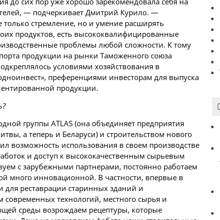
ция до сих пор уже хорошо зарекомендовала себя на
ателей, — подчеркивает Дмитрий Курило. —
е только стремление, но и умение расширять
своих продуктов, есть высококвалифицированные
оизводственные проблемы любой сложности. К тому
порта продукции на рынки Таможенного союза
 подкреплялось условиями хозяйствования в
одноинвест», преференциями инвесторам для выпуска
ентированной продукции.
ь?
родной группы ATLAS (она объединяет предприятия
итвы, а теперь и Беларуси) и строительством нового
чил возможность использования в своем производстве
работок и доступ к высококачественным сырьевым
вуем с зарубежными партнерами, постоянно работаем
ой много инновационной. В частности, впервые в
и для реставрации старинных зданий и
м современных технологий, местного сырья и
щей среды возрождаем рецептуры, которые