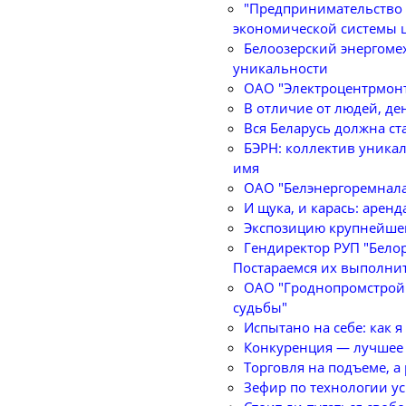
"Предпринимательство 
экономической системы 
Белоозерский энергомех
уникальности
ОАО "Электроцентрмонт
В отличие от людей, де
Вся Беларусь должна с
БЭРН: коллектив уника
имя
ОАО "Белэнергоремнала
И щука, и карась: арен
Экспозицию крупнейшег
Гендиректор РУП "Бело
Постараемся их выполни
ОАО "Гроднопромстрой"
судьбы"
Испытано на себе: как я
Конкуренция — лучшее 
Торговля на подъеме, а 
Зефир по технологии у