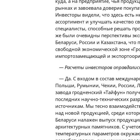
куда, а на предприятие, чья продук
рынках и завоевала доверие покуп
Инвесторы видели, что здесь есть н
ассортимент и улучшать качество 
специалисты, способные решать пр
же были очевидны перспективы экс
Беларуси, России и Казахстана, что
свободной экономической зоне «Гр
импортозамещающей и экспортоори
— Расчеты инвесторов оправдалис
— Да. С входом в состав междуна
Польши, Румынии, Чехии, России, Л
завода гродненский «Тайфун» полу
последних научно-технических раз
источникам. Мы тесно взаимодейст
над новой продукцией, среди котор
Беларуси налажен выпуск продукци
архитектурных памятников. С учето
температурных параметров окружаю