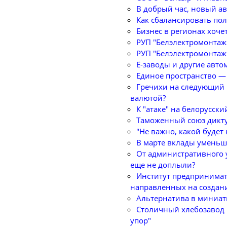
В добрый час, новый ав
Как сбалансировать по
Бизнес в регионах хоче
РУП "Белэлектромонтаж
РУП "Белэлектромонтаж
Ё-заводы и другие авт
Единое пространство — 
Гречихи на следующий г
валютой?
К "атаке" на белорусски
Таможенный союз дикту
"Не важно, какой будет 
В марте вклады умень
От административного
еще не доплыли?
Институт предпринимате
направленных на создан
Альтернатива в миниат
Столичный хлебозавод №
упор"