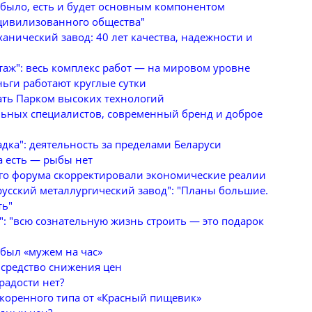
было, есть и будет основным компонентом
цивилизованного общества"
анический завод: 40 лет качества, надежности и
аж": весь комплекс работ — на мировом уровне
ньги работают круглые сутки
тать Парком высоких технологий
льных специалистов, современный бренд и доброе
дка": деятельность за пределами Беларуси
да есть — рыбы нет
о форума скорректировали экономические реалии
русский металлургический завод": "Планы большие.
ть"
: "всю сознательную жизнь строить — это подарок
 был «мужем на час»
средство снижения цен
радости нет?
скоренного типа от «Красный пищевик»