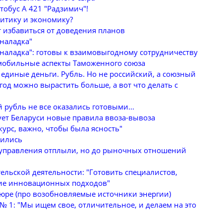
тобус А 421 "Радзимич"!
литику и экономику?
т избавиться от доведения планов
наладка"
наладка": готовы к взаимовыгодному сотрудничеству
омобильные аспекты Таможенного союза
единые деньги. Рубль. Но не российский, а союзный
од можно вырастить больше, а вот что делать с
й рубль не все оказались готовыми...
ет Беларуси новые правила ввоза-вывоза
курс, важно, чтобы была ясность"
шились
 управления отплыли, но до рыночных отношений
льской деятельности: "Готовить специалистов,
ие инновационных подходов"
юре (про возобновляемые источники энергии)
 1: "Мы ищем свое, отличительное, и делаем на это