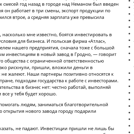
х смесей год назад в городе над Неманом был введен
я он работает в три смены, экспорт продукции по
лся втрое, а средняя зарплата уже превысила
насколько мне известно, боятся инвестировать в
условия для бизнеса. И польская фирма «Атлас»,
елем нашего предприятия, сначала тоже с большой
ым инвестициям в новый завод в Гродно, — говорит
го общества с ограниченной ответственностью
ако рискнули, пришли, вложили
деньги
в
 не жалеют. Наши партнеры позитивно относятся к
ране, подходам государства к работе с инвесторами.
ельства в бизнес нет: честно работай, выполняй
 все у тебя будет хорошо.
помогать людям, заниматься благотворительной
ю открытия нового завода городу подарили
 сказать, не падают. Инвестиции пришли не лишь бы