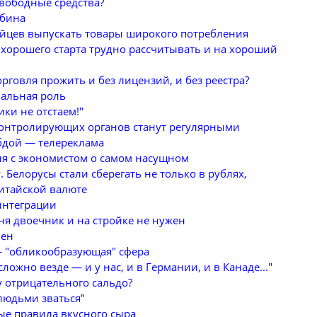
свободные средства?
обина
йцев выпускать товары широкого потребления
 хорошего старта трудно рассчитывать и на хороший
рговля прожить и без лицензий, и без реестра?
иальная роль
ки не отстаем!"
онтролирующих органов станут регулярными
бдой — телереклама
я с экономистом о самом насущном
 Белорусы стали сберегать не только в рублях,
китайской валюте
интеграции
ня двоечник и на стройке не нужен
вен
 "обликообразующая" сфера
ложно везде — и у нас, и в Германии, и в Канаде..."
у отрицательного сальдо?
людьми зваться"
ые правила вкусного сыра