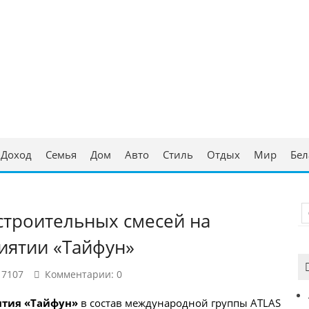
ческая консультация
аруси
Доход
Семья
Дом
Авто
Стиль
Отдых
Мир
Бел
строительных смесей на
иятии «Тайфун»
 7107
Комментарии: 0
ятия «Тайфун»
в состав международной группы ATLAS