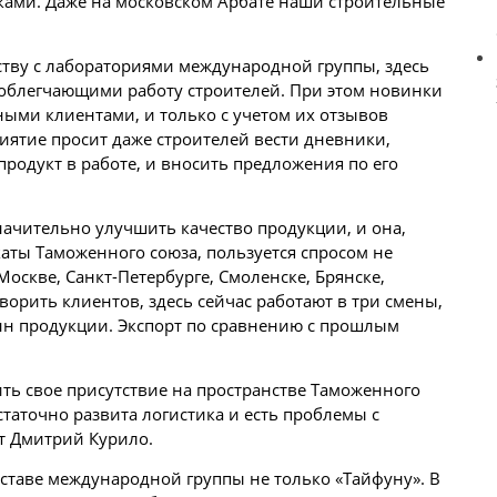
ами. Даже на московском Арбате наши строительные
ству с лабораториями международной группы, здесь
облегчающими работу строителей. При этом новинки
ыми клиентами, и только с учетом их отзывов
иятие просит даже строителей вести дневники,
продукт в работе, и вносить предложения по его
ачительно улучшить качество продукции, и она,
аты Таможенного союза, пользуется спросом не
 Москве, Санкт-Петербурге, Смоленске, Брянске,
рить клиентов, здесь сейчас работают в три смены,
нн продукции. Экспорт по сравнению с прошлым
ь свое присутствие на пространстве Таможенного
статочно развита логистика и есть проблемы с
т Дмитрий Курило.
оставе международной группы не только «Тайфуну». В