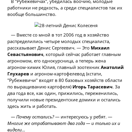
В "Рубежевичах", убедилась воочию, молодые
работники не редкость, а среди специалистов так их
вообще большинство.
— Вместе со мной в тот 2006 год в хозяйство
распределились четыре молодых специалиста,
рассказывает Денис Сергеевич. — Это
Михаил
Севастьянович
, который сейчас работает главным
агрономом, его однокурсница, а теперь жена
агроном-химик Юлия, главный зоотехник
Анатолий
Глухарев
и агроном-картофелевод (кстати,
"Рубежевичи" входят в 80 базовых хозяйств области
по выращиванию картофеля)
Игорь Тарасевич
. За
два года все, как один, прижились, переженились,
получили новые президентские домики и остались
здесь жить и работать.
— Почему остались?
— интересуюсь у ребят. —
Многие же отрабатывают два года — и только их и
видели...