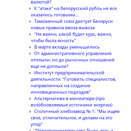
валютой?
К "атаке" на белорусский рубль не все
оказались готовыми...
Таможенный союз диктует Беларуси
новые правила ввоза-вывоза
"Не важно, какой будет курс, важно,
чтобы была ясность"
В марте вклады уменьшились
От административного управления
отплыли, но до рыночных отношений
еще не доплыли?
Институт предпринимательской
деятельности: "Готовить специалистов,
направленных на создание
инновационных подходов"
Альтернатива в миниатюре (про
возобновляемые источники энергии)
Столичный хлебозавод № 1: "Мы ищем
свое, отличительное, и делаем на это
упор"
"Предпринимательство было, есть и