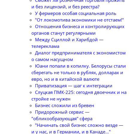
и без лицензий, и без реестра?
У фермеров особая социальная роль
"От локомотива экономики не отстаем!"
Отношения бизнеса и контролирующих
органов станут регулярными
Между Сциллой и Харибдой —
телереклама
Диалог предпринимателя с экономистом
о самом насущном
Юани попали в копилку. Белорусы стали
сберегать не только в рублях, долларах и
евро, но и в китайской валюте
Приватизация — шаг к интеграции
Слуцкая ПМК-225: сегодня двоечник и на
стройке не нужен
Бизнес сложили из бревен
Придорожный сервис —
"обликообразующая" сфера
"Начинать свой бизнес сложно везде —
и у нас, и в Германии, и в Канаде..."