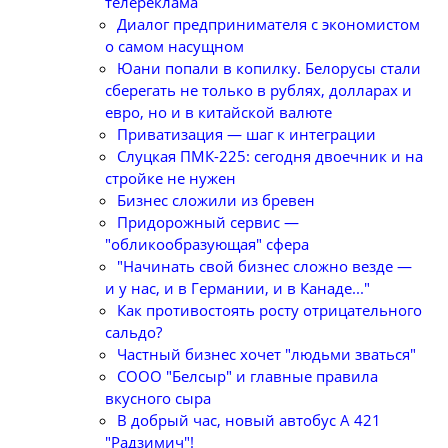
телереклама
Диалог предпринимателя с экономистом
о самом насущном
Юани попали в копилку. Белорусы стали
сберегать не только в рублях, долларах и
евро, но и в китайской валюте
Приватизация — шаг к интеграции
Слуцкая ПМК-225: сегодня двоечник и на
стройке не нужен
Бизнес сложили из бревен
Придорожный сервис —
"обликообразующая" сфера
"Начинать свой бизнес сложно везде —
и у нас, и в Германии, и в Канаде..."
Как противостоять росту отрицательного
сальдо?
Частный бизнес хочет "людьми зваться"
СООО "Белсыр" и главные правила
вкусного сыра
В добрый час, новый автобус А 421
"Радзимич"!