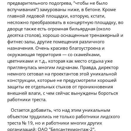
предварительного подогрева, "чтобы не было
вспучивания") замурованы ниже, в бетоне. Кроме
главной ледовой площадки, которую, кстати,
несложно преобразовать в концертную площадку, во
дворце также есть огромная бильярдная (около
десятка столов), хорошо оснащенные тренажерный и
фитнес-залы, другие помещения различного
назначения. Очень красиво благоустроена и
окружающая территория — со скамейками,
цветниками и т.д., которая как место отдыха уже
приглянулась многим лидчанам. Правда, директор
немного сетовал на проектантов этой уникальной
конструкции, которые не предусмотрели хорошей
защиты ее отдельных стыков от проникновения
внешней влаги, с чем сейчас вынуждены бороться
работники треста.
Остается добавить, что над этим уникальным
объектом трудились не только работники лидского
треста № 19, но и работники многих других
организаций: ОАО "Белсантехмонтаж-2",