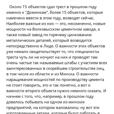
Около 15 объектов сдал трест в прошлом году
именно к "Дожинкам", более 15 объектов, которые
намечено ввести в этом году, возводят сейчас.
Наиболее важные из них — это, несомненно, новые
мощности на Волковысском цементном заводе, а
также новый завод по горячему цинкованию
металлических деталей, который возводится
непосредственно в Лиде. О важности этих объектов
уже немало свидетельствует то, что специалисты
треста чуть ли не ночуют на них и проводят там
очень частые так называемые штабы с участием всех
заинтересованных в скорейшем
строительстве
лиц,
в том числе из области и из Минска. О важности
наращивания мощностей по производству цемента
не стоит говорить, это и так понятно, а вот о
важности второго объекта нужно немного сказать. И
начнем с того, что, например, в прошлом году
довелось побывать на одном из минских
предприятий, на котором жаловались: ну вот эти
изготовленные детали, которые будут работать в