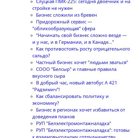
Слуцкая ПМК-225: сегодня двоечник и на
стройке не нужен
Бизнес сложили из бревен
Придорожный сервис —
"обликообразующая" сфера
"Начинать свой бизнес сложно везде —
и у нас, и в Германии, и в Канаде..."
Как противостоять росту отрицательного
сальдо?
Частный бизнес хочет "людьми зваться"
СООО "Белсыр" и главные правила
вкусного сыра
В добрый час, новый автобус А 421
"Радзимич"!
Как сбалансировать политику и
экономику?
Бизнес в регионах хочет избавиться от
доведения планов
РУП "Белэлектромонтажналадка"
РУП "Белэлектромонтажналадка": готовы
к взаимовыгодному сотрудничеству