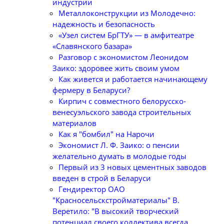
индустрии
Металлоконструкции из Молодечно:
надежность и безопасность
«Узел систем БрГТУ» — в амфитеатре
«Славянского базара»
Разговор с экономистом Леонидом
Заико: здоровее жить своим умом
Как живется и работается начинающему
фермеру в Беларуси?
Кирпич с совместного белорусско-
венесуэльского завода строительных
материалов
Как я "бомбил" на Нарочи
Экономист Л. Ф. Заико: о пенсии
желательно думать в молодые годы
Первый из 3 новых цементных заводов
введен в строй в Беларуси
Гендиректор ОАО
"Красносельскстройматериалы" В.
Веретило: "В высокий творческий
потенциал своего коллектива всегда