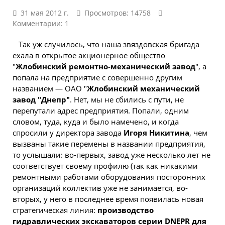
31 мая 2012 г.
Просмотров: 14758
Комментарии: 1
Так уж случилось, что наша звяздовская бригада
ехала в открытое акционерное общество
"
Жлобинский ремонтно-механический завод
", а
попала на предприятие с совершенно другим
названием — ОАО "
Жлобинский механический
завод "Днепр"
. Нет, мы не сбились с пути, не
перепутали адрес предприятия. Попали, одним
словом, туда, куда и было намечено, и когда
спросили у директора завода
Игоря Никитина
, чем
вызваны такие перемены в названии предприятия,
то услышали: во-первых, завод уже несколько лет не
соответствует своему профилю (так как никакими
ремонтными работами оборудования посторонних
организаций коллектив уже не занимается, во-
вторых, у него в последнее время появилась новая
стратегическая линия:
производство
гидравлических экскаваторов серии DNEPR для