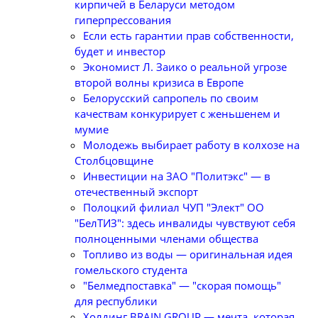
кирпичей в Беларуси методом
гиперпрессования
Если есть гарантии прав собственности,
будет и инвестор
Экономист Л. Заико о реальной угрозе
второй волны кризиса в Европе
Белорусский сапропель по своим
качествам конкурирует с женьшенем и
мумие
Молодежь выбирает работу в колхозе на
Столбцовщине
Инвестиции на ЗАО "Политэкс" — в
отечественный экспорт
Полоцкий филиал ЧУП "Элект" ОО
"БелТИЗ": здесь инвалиды чувствуют себя
полноценными членами общества
Топливо из воды — оригинальная идея
гомельского студента
"Белмедпоставка" — "скорая помощь"
для республики
Холдинг BRAIN GROUP — мечта, которая