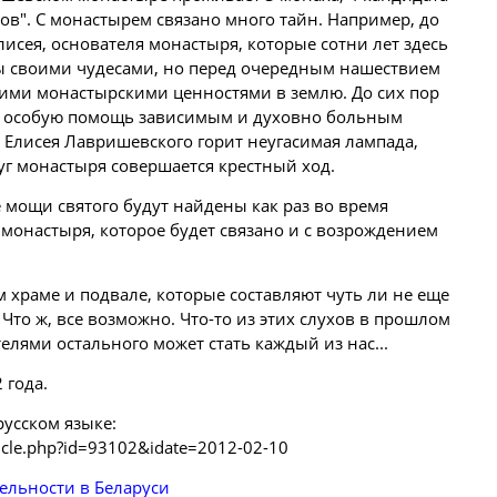
ов". С монастырем связано много тайн. Например, до
исея, основателя монастыря, которые сотни лет здесь
ы своими чудесами, но перед очередным нашествием
гими монастырскими ценностями в землю. До сих пор
ет особую помощь зависимым и духовно больным
Елисея Лавришевского горит неугасимая лампада,
уг монастыря совершается крестный ход.
 мощи святого будут найдены как раз во время
 монастыря, которое будет связано и с возрождением
 храме и подвале, которые составляют чуть ли не еще
Что ж, все возможно. Что-то из этих слухов в прошлом
елями остального может стать каждый из нас...
 года.
русском языке:
rticle.php?id=93102&idate=2012-02-10
ельности в Беларуси