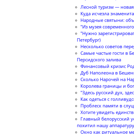
Лесной туризм — новая
Куда исчезла знаменита
Народные святыни: объ
"Из музея современного 
"Нужно зарегистрировать
Петербург)
Несколько советов пере
Самые частые гости в Б
Персидского залива
Финансовый кризис Род
Дуб Наполеона в Бешен
Сколько Нарочей на На
Королева границы и бо
"Здесь русский дух, зде
Как одеться с голливуд
Проблеск памяти в слуц
Хотите увидеть единст
Главный белорусский у
похитил нашу аппаратуру!
Окно как ритуальное м