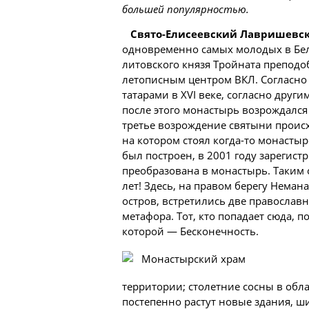
большей популярностью.
Свято-Елисеевский Лавришевс
одновременно самых молодых в Бела
литовского князя Тройната препод
летописным центром ВКЛ. Согласно
татарами в XVI веке, согласно друг
после этого монастырь возрождался
третье возрождение святыни происх
на котором стоял когда-то монастыр
был построен, в 2001 году зарегис
преобразована в монастырь. Таким о
лет! Здесь, на правом берегу Неман
остров, встретились две православ
метафора. Тот, кто попадает сюда, 
которой — Бесконечность.
территории; столетние сосны в обла
постепенно растут новые здания, ш