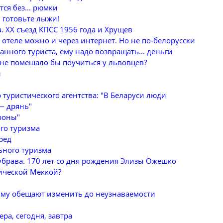
ся без... рюмки
 готовьте лыжи!
. ХХ съезд КПСС 1956 года и Хрущев
отеле можно и через интернет. Но не по-белорусски
нного туриста, ему надо возвращать... деньги
 не помешало бы поучиться у львовцев?
и
 туристического агентства: "В Беларуси люди
— дрянь"
роны"
го туризма
ред
ьного туризма
убрава. 170 лет со дня рождения Элизы Ожешко
тической Меккой?
рыму обещают изменить до неузнаваемости
ра, сегодня, завтра