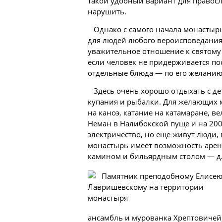
такой удобный вариант для правосл
нарушить.
Однако с самого начала монастырь
для людей любого вероисповедания 
уважительное отношение к святому
если
человек
не придерживается пос
отдельные блюда — по его желанию
Здесь очень хорошо отдыхать с де
купания и рыбалки. Для желающих м
на каноэ, катание на катамаране, в
Неман в Налибокской пуще и на 200-
электричество, но еще живут люди, 
монастырь имеет возможность арен
камином и бильярдным столом — дл
ансамбль и мурованка Хрептовичей,