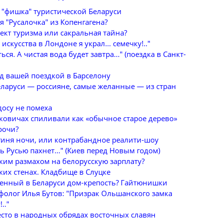
 "фишка" туристической Беларуси
я "Русалочка" из Копенгагена?
ект туризма или сакральная тайна?
искусства в Лондоне я украл... семечку!.."
ся. А чистая вода будет завтра..." (поездка в Санкт-
д вашей поездкой в Барселону
еларуси — россияне, самые желанные — из стран
осу не помеха
ковичах спиливали как «обычное старое дерево»
рочи?
гиня ночи, или контрабандное реалити-шоу
сь Русью пахнет..." (Киев перед Новым годом)
ским размахом на белорусскую зарплату?
ких стенах. Кладбище в Слуцке
венный в Беларуси дом-крепость? Гайтюнишки
фолог Илья Бутов: "Призрак Ольшанского замка
.."
есто в народных обрядах восточных славян