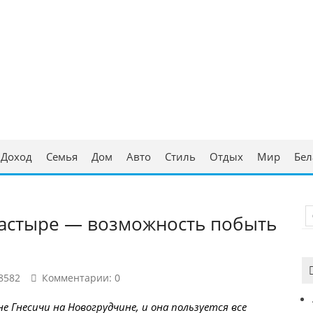
ческая консультация
аруси
Доход
Семья
Дом
Авто
Стиль
Отдых
Мир
Бел
настыре — возможность побыть
8582
Комментарии: 0
е Гнесичи на Новогрудчине, и она пользуется все