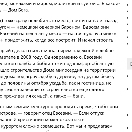
ей, монахами и миром, молитвой и суетой ... В какой-
ь — Дом Бога.
в)
тоже сразу полюбил это место, почти пять лет назад
другом — немецкой овчаркой Бароном. Вдвоём они
ц Евсевий нашел в лесу место — настоящую пустыню в
н придет жить, когда все построит. И начал строить.
торый сделал связь с монастырем надежной в любое
ом этапе в 2008 году. Одновременно о. Евсевий
ельского клуба и библиотеки под комфортабельную
 шло строительство Дома милосердия на территории
 дома под агроусадьбу в деревне, на другом берегу
до половины октября усадьба, как и гостиница, не
лу сезона завершится строительство еще одного
о проживания семьей, а также — бани.
вным семьям культурно проводить время, чтобы они
острове, — говорит отец Евсевий. — Если отпуск
славный христианин может оказаться в
 курортом сложно совмещать. Вот мы и предлагаем