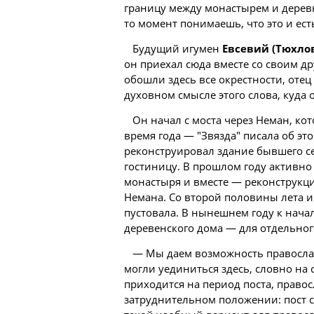
границу между монастырем и деревн
то момент понимаешь, что это и ест
Будущий игумен
Евсевий (Тюхло
он приехал сюда вместе со своим 
обошли здесь все окрестности, оте
духовном смысле этого слова, куда о
Он начал с моста через Неман, ко
время года — "Звязда" писала об эт
реконструировал здание бывшего с
гостиницу. В прошлом году активно
монастыря и вместе — реконструкция
Немана. Со второй половины лета и 
пустовала. В нынешнем году к нача
деревенского дома — для отдельног
— Мы даем возможность правосла
могли уединиться здесь, словно на 
приходится на период поста, право
затруднительном положении: пост с