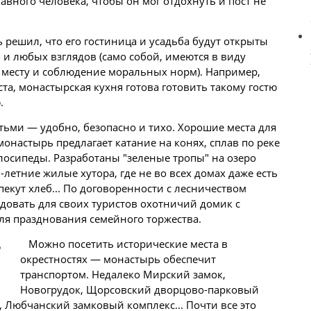
авного человека, чтобы он мог отдохнуть и пост не
 решил, что его гостиница и усадьба будут открыты
и любых взглядов (само собой, имеются в виду
 месту и соблюдение моральных норм). Например,
та, монастырская кухня готова готовить такому гостю
.
тьми — удобно, безопасно и тихо. Хорошие места для
онастырь предлагает катание на конях, сплав по реке
елосипеды. Разработаны "зеленые тропы" на озеро
летние жилые хутора, где не во всех домах даже есть
пекут хлеб... По договоренности с лесничеством
довать для своих туристов охотничий домик с
я празднования семейного торжества.
Можно посетить исторические места в
окрестностях — монастырь обеспечит
транспортом. Недалеко Мирский замок,
Новогрудок, Щорсовский дворцово-парковый
 Любчанский замковый комплекс... Почти все это