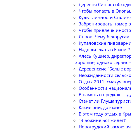
Деревня Синюга обходит
Чтобы попасть в Окопы,
Культ личности Сталина
Забронировать номер в 
Чтобы привлечь иностра
Львов. Чему белорусам
Купаловские пивоварн
Надо ли ехать в Египет?
Алесь Кушнер, директор
хорошие, однако сервис 
Деревенские "Белые во
Неожиданности сельско
Отдых 2011: смакуя впе
Особенности национал
В память о предках — д
Станет ли Глуша турис
Какие они, датчане?
В этом году отдых в К
"В Божине Бог живет!"
Новогрудский замок: вче