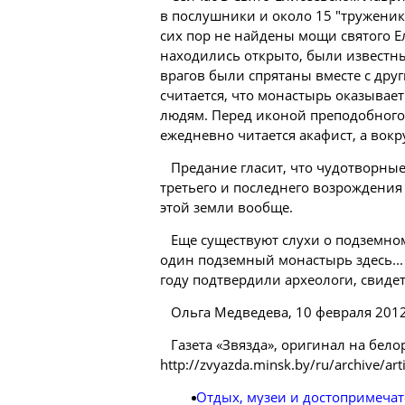
в послушники и около 15 "труженик
сих пор не найдены мощи святого Ел
находились открыто, были известн
врагов были спрятаны вместе с дру
считается, что монастырь оказыва
людям. Перед иконой преподобного 
ежедневно читается акафист, а вокр
Предание гласит, что чудотворные
третьего и последнего возрождения
этой земли вообще.
Еще существуют слухи о подземном
один подземный монастырь здесь... 
году подтвердили археологи, свидет
Ольга Медведева, 10 февраля 2012
Газета «Звязда», оригинал на бело
http://zvyazda.minsk.by/ru/archive/a
Отдых, музеи и достопримечат