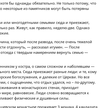
 хотя бы однажды обязательно. Не только потому, что
что некоторые из памятников могут быть потеряны
ми или многодетными семьями сюда и приезжают,
ько раз. Живут, как правило, неделю-две. Однако
окие.
чина, который после развода, после очень тяжелой
сти отдохнуть, — рассказал игумен. — После
л отсюда с твердым намерением вернуть семью —
щенником у костра, о самом сложном и наболевшем —
ьного места. Сюда приезжают разные люди: и те, кому
ские богослужения, и далекие от Церкви. Но все
и, с ощущением, что отдых удался, но – по-другому.
роживания в монастырских стенах, приходит
о мире, равновесие.
Люди
словно возвращаются к
авливают физические и душевные силы.
ишевском монастыре проживает 3 монаха, 4 кандидата