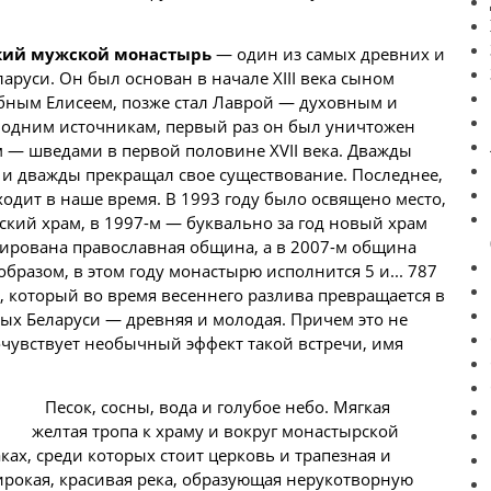
кий мужской монастырь
— один из самых древних и
руси. Он был основан в начале XIII века сыном
обным Елисеем, позже стал Лаврой — духовным и
 одним источникам, первый раз он был уничтожен
им — шведами в первой половине XVII века. Дважды
 и дважды прекращал свое существование. Последнее,
одит в наше время. В 1993 году было освящено место,
ский храм, в 1997-м — буквально за год новый храм
трирована православная община, а в 2007-м община
бразом, в этом году монастырю исполнится 5 и... 787
а, который во время весеннего разлива превращается в
ных
Беларуси
— древняя и молодая. Причем это не
почувствует необычный эффект такой встречи, имя
Песок, сосны, вода и голубое небо. Мягкая
желтая тропа к храму и вокруг монастырской
ках, среди которых стоит церковь и трапезная и
ирокая, красивая река, образующая нерукотворную