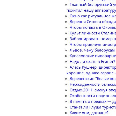
Главный белорусский у
похитил нашу аппаратуру!
Окно как ритуальное м
Деревня Синюга обходит
Чтобы попасть в Окопы,
Культ личности Сталина
Забронировать номер в 
Чтобы привлечь иностра
Львов. Чему белорусам
Купаловские пивоварн
Надо ли ехать в Египет?
Алесь Кушнер, директор
хорошие, однако сервис 
Деревенские "Белые во
Неожиданности сельско
Отдых 2011: смакуя впе
Особенности национал
В память о предках — д
Станет ли Глуша турис
Какие они, датчане?