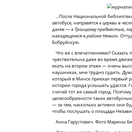
...После Национальной библиотек
автобусе, направятся
к церкви в чес
далее —
к Троицкому предместью, па
находящимся
в районе Немиги
. Отту
Бобруйскую.
Что же с впечатлениями? Сказать п
чувствительна даже во время движен
ехать на втором этаже — очень выс
наушниках, мне трудно судить. Дума
который в Минск приехал первый ра
истории города услышать удастся. Г
считай тот же самый город. Поэтому
целесообразности таких автобусных
— за тем, насколько активно они бу
чтобы послушать о площади Незави
Анна Гарустович. Фото Марины Бег