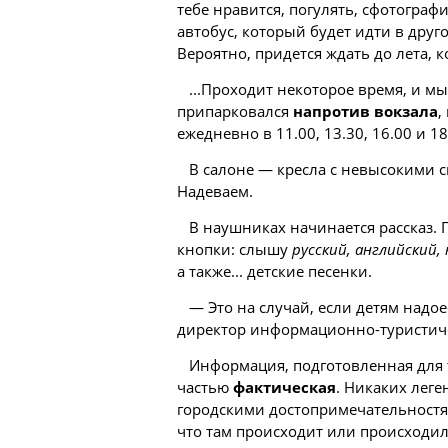
тебе нравится, погулять, сфотограф
автобус, который будет идти в друг
Вероятно, придется ждать до лета, 
...Проходит некоторое время, и м
припарковался
напротив вокзала
,
ежедневно в 11.00, 13.30, 16.00 и 1
В салоне — кресла с невысокими 
Надеваем.
В наушниках начинается рассказ.
кнопки: слышу
русский, английский,
а также... детские песенки.
— Это на случай, если детям надое
директор информационно-туристич
Информация, подготовленная для 
частью
фактическая
. Никаких лег
городскими достопримечательностям
что там происходит или происходил