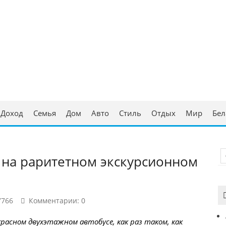
ческая консультация
аруси
Доход
Семья
Дом
Авто
Стиль
Отдых
Мир
Бел
 на раритетном экскурсионном
7766
Комментарии: 0
асном двухэтажном автобусе, как раз таком, как