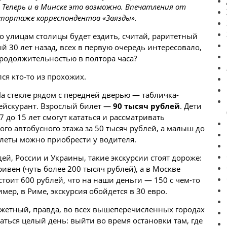
 Теперь и в
Минске
это возможно. Впечатления от
епортаже корреспондентов «Звязды».
 по улицам столицы будет ездить, считай, раритетный
 30 лет назад, всех в первую очередь интересовало,
продолжительностью в полтора часа?
ся кто-то из прохожих.
а стекле рядом с передней дверью — табличка-
ейскурант. Взрослый билет —
90 тысяч рублей
. Дети
 7 до 15 лет смогут кататься и рассматривать
го автобусного этажа за 50 тысяч рублей, а малыш до
илеты можно приобрести у водителя.
ей, России и Украины, такие экскурсии стоят дороже:
гривен (чуть более 200 тысяч рублей), а
в Москве
стоит 600 рублей, что на наши
деньги
— 150 с чем-то
мер, в Риме, экскурсия обойдется в 30 евро.
жетный, правда, во всех вышеперечисленных городах
ься целый день: выйти во время остановки там, где