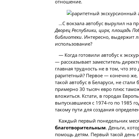
отношение.
...С вокзала автобус вырулил на 
Дворец Республики, цирк, площадь По
библиотеки
. Интересно, выдержит 
использование?
— Когда готовили автобус к экску
— рассказывает заместитель дирек
главная трудность не в том, что это
раритетный? Первое — конечно же,
такой автобус в Беларуси, не стали 
примерно 30 тысяч евро плюс тамо
вложиться. Кстати, в городах Евро
выпускавшиеся с 1974-го по 1985 г
такому пути для создания определе
Каждый первый понедельник месяц
благотворительным
. Деньги, кот
помощь детям. Первый такой день п