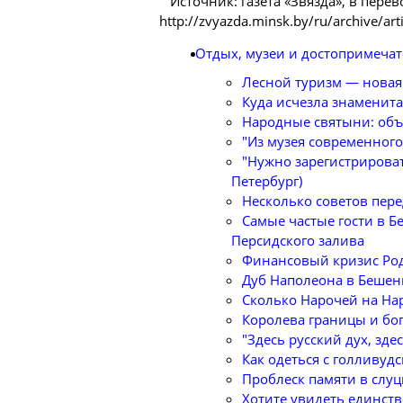
Источник: газета «Звязда», в перев
http://zvyazda.minsk.by/ru/archive/a
Отдых, музеи и достопримечат
Лесной туризм — новая
Куда исчезла знаменита
Народные святыни: объ
"Из музея современного 
"Нужно зарегистрировать
Петербург)
Несколько советов пере
Самые частые гости в Б
Персидского залива
Финансовый кризис Род
Дуб Наполеона в Бешен
Сколько Нарочей на На
Королева границы и бо
"Здесь русский дух, зде
Как одеться с голливуд
Проблеск памяти в слуц
Хотите увидеть единст