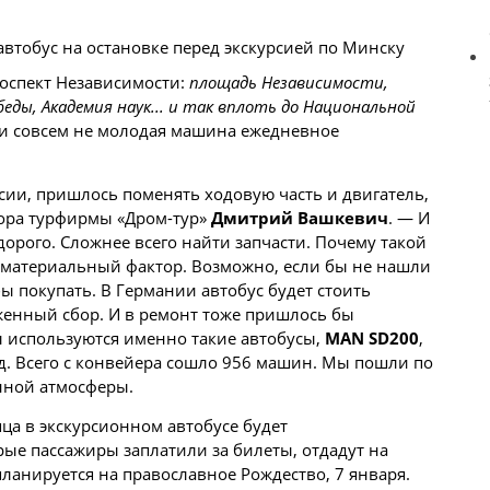
проспект Независимости:
площадь Независимости,
беды, Академия наук... и так вплоть до Национальной
ли совсем не молодая машина ежедневное
рсии, пришлось поменять ходовую часть и двигатель,
тора турфирмы «Дром-тур»
Дмитрий Вашкевич
. — И
 дорого. Сложнее всего найти запчасти. Почему такой
 материальный фактор. Возможно, если бы не нашли
бы покупать. В Германии автобус будет стоить
женный сбор. И в ремонт тоже пришлось бы
пы используются именно такие автобусы,
MAN SD200
,
од. Всего с конвейера сошло 956 машин. Мы пошли по
нной атмосферы.
а в экскурсионном автобусе будет
орые пассажиры заплатили за билеты, отдадут на
ланируется на православное Рождество, 7 января.