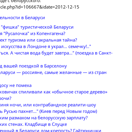
оде с белорусского:
rticle.php?id=106667&idate=2012-12-15
ельности в Беларуси
 "фишка" туристической Беларуси
я "Русалочка" из Копенгагена?
ект туризма или сакральная тайна?
искусства в Лондоне я украл... семечку!.."
ся. А чистая вода будет завтра..." (поездка в Санкт-
д вашей поездкой в Барселону
еларуси — россияне, самые желанные — из стран
осу не помеха
ковичах спиливали как «обычное старое дерево»
рочи?
гиня ночи, или контрабандное реалити-шоу
сь Русью пахнет..." (Киев перед Новым годом)
ским размахом на белорусскую зарплату?
ких стенах. Кладбище в Слуцке
венный в Беларуси дом-крепость? Гайтюнишки