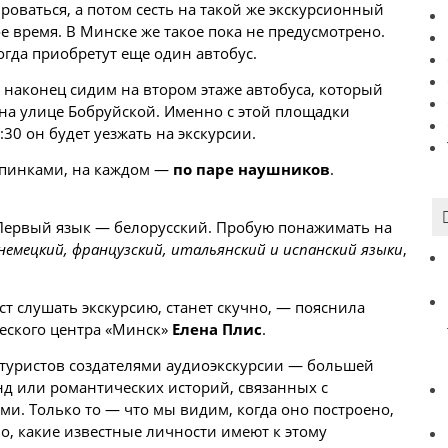
ироваться, а потом сесть на такой же экскурсионный
ое время. В Минске же такое пока не предусмотрено.
когда приобретут еще один автобус.
ы наконец сидим на втором этаже автобуса, который
 на улице Бобруйской. Именно с этой площадки
8:30 он будет уезжать на экскурсии.
спинками, на каждом —
по паре наушников
.
 Первый язык — белорусский. Пробую понажимать на
 немецкий, французский, итальянский и испанский языки
,
ст слушать экскурсию, станет скучно, — пояснила
еского центра «Минск»
Елена Плис
.
туристов создателями аудиоэкскурсии — большей
енд или романтических историй, связанных с
и. Только то — что мы видим, когда оно построено,
о, какие известные личности имеют к этому