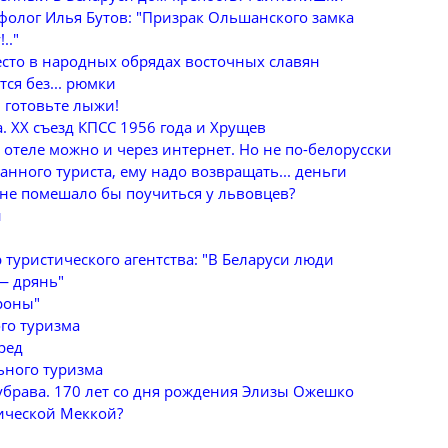
фолог Илья Бутов: "Призрак Ольшанского замка
.."
есто в народных обрядах восточных славян
ся без... рюмки
 готовьте лыжи!
. ХХ съезд КПСС 1956 года и Хрущев
отеле можно и через интернет. Но не по-белорусски
нного туриста, ему надо возвращать... деньги
 не помешало бы поучиться у львовцев?
и
 туристического агентства: "В Беларуси люди
— дрянь"
роны"
го туризма
ред
ьного туризма
убрава. 170 лет со дня рождения Элизы Ожешко
тической Меккой?