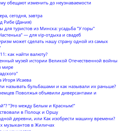
рыму обещают изменить до неузнаваемости
ра, сегодня, завтра
д Рибе (Дания)
 для туристов из Минска: усадьба "У горы"
Настенька" — для vip-отдыха и свадеб
уризм может сделать нашу страну одной из самых
"
11: как найти валюту?
венный музей истории Великой Отечественной войны
в мире
адского"
а Игоря Исаева
ли называть бульбашами и как называли их раньше?
х немцев Поволжья объявили диверсантами и
й"? "Это между Белым и Красным!"
ествовали в Полоцк и Оршу
одной деревни, или Как изобрести машину времени?
х музыкантов в Жиличах