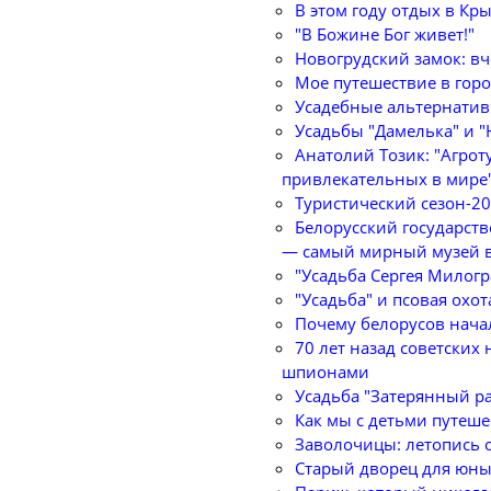
В этом году отдых в К
"В Божине Бог живет!"
Новогрудский замок: вче
Мое путешествие в горо
Усадебные альтернативы
Усадьбы "Дамелька" и "
Анатолий Тозик: "Агрот
привлекательных в мире
Туристический сезон-20
Белорусский государст
— самый мирный музей 
"Усадьба Сергея Милогр
"Усадьба" и псовая охот
Почему белорусов нача
70 лет назад советски
шпионами
Усадьба "Затерянный ра
Как мы с детьми путеш
Заволочицы: летопись 
Старый дворец для юны