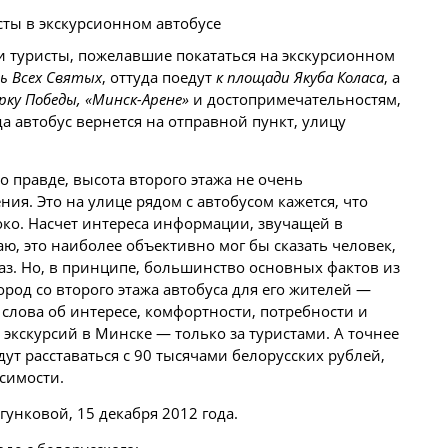
и туристы, пожелавшие покататься на экскурсионном
ть Всех Святых
, оттуда поедут
к площади Якуба Коласа
, а
рку Победы, «Минск-Арене»
и достопримечательностям,
да автобус вернется на отправной пункт, улицу
о правде, высота второго этажа не очень
ия. Это на улице рядом с автобусом кажется, что
око. Насчет интереса информации, звучащей в
ю, это наиболее объективно мог бы сказать человек,
з. Но, в принципе, большинство основных фактов из
ород со второго этажа автобуса для его жителей —
 слова об интересе, комфортности, потребности и
 экскурсий в Минске — только за туристами. А точнее
дут расставаться с 90 тысячами
белорусских
рублей,
симости.
унковой, 15 декабря 2012 года.