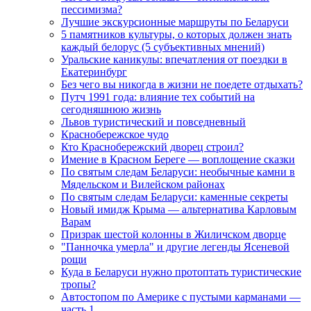
пессимизма?
Лучшие экскурсионные маршруты по Беларуси
5 памятников культуры, о которых должен знать
каждый белорус (5 субъективных мнений)
Уральские каникулы: впечатления от поездки в
Екатеринбург
Без чего вы никогда в жизни не поедете отдыхать?
Путч 1991 года: влияние тех событий на
сегодняшнюю жизнь
Львов туристический и повседневный
Краснобережское чудо
Кто Краснобережский дворец строил?
Имение в Красном Береге — воплощение сказки
По святым следам Беларуси: необычные камни в
Мядельском и Вилейском районах
По святым следам Беларуси: каменные секреты
Новый имидж Крыма — альтернатива Карловым
Варам
Призрак шестой колонны в Жиличском дворце
"Панночка умерла" и другие легенды Ясеневой
рощи
Куда в Беларуси нужно протоптать туристические
тропы?
Автостопом по Америке с пустыми карманами —
часть 1