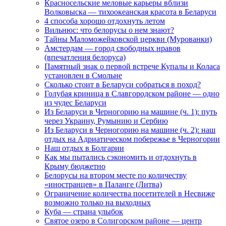
Красносельские меловые карьеры вблизи
Волковыска — тихоокеанская красота в Беларуси
4 способа хорошо отдохнуть летом
Вильнюс: что белорусы о нем знают?
Тайны Маломожейковской церкви (Мурованки)
Амстердам — город свободных нравов
(впечатления белоруса)
Памятный знак о первой встрече Купалы и Коласа
установлен в Смольне
Сколько стоит в Беларуси собраться в поход?
Голубая криница в Славгородском районе — одно
из чудес Беларуси
Из Беларуси в Черногорию на машине (ч. 1): путь
через Украину, Румынию и Сербию
Из Беларуси в Черногорию на машине (ч. 2): наш
отдых на Адриатическом побережье в Черногории
Наш отдых в Болгарии
Как мы пытались сэкономить и отдохнуть в
Крыму бюджетно
Белорусы на втором месте по количеству
«иностранцев» в Паланге (Литва)
Ограничение количества посетителей в Несвиже
возможно только на выходных
Куба — страна улыбок
Святое озеро в Солигорском районе — центр