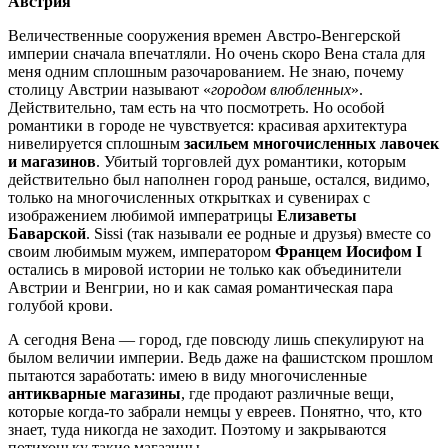
Австрия
Величественные сооружения времен Австро-Венгерской
империи сначала впечатляли. Но очень скоро Вена стала для
меня одним сплошным разочарованием. Не знаю, почему
столицу Австрии называют «
городом влюбленных
».
Действительно, там есть на что посмотреть. Но особой
романтики в городе не чувствуется: красивая архитектура
нивелируется сплошным
засильем многочисленных лавочек
и магазинов
. Убитый торговлей дух романтики, которым
действительно был наполнен город раньше, остался, видимо,
только на многочисленных открытках и сувенирах с
изображением любимой императрицы
Елизаветы
Баварской
. Sissi (так называли ее родные и друзья) вместе со
своим любимым мужем, императором
Францем Иосифом I
остались в мировой истории не только как объединители
Австрии и Венгрии, но и как самая романтическая пара
голубой крови.
А сегодня Вена — город, где повсюду лишь спекулируют на
былом величии империи. Ведь даже на фашистском прошлом
пытаются заработать: имею в виду многочисленные
антикварные магазины
, где продают различные вещи,
которые когда-то забрали немцы у евреев. Понятно, что, кто
знает, туда никогда не заходит. Поэтому и закрываются
потихоньку такие магазины.