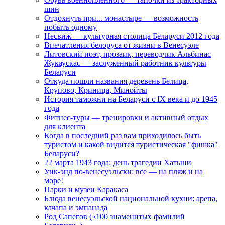
шин
Отдохнуть при... монастыре — возможность
побыть одному
Несвиж — культурная столица Беларуси 2012 года
Впечатления белоруса от жизни в Венесуэле
Литовский поэт, прозаик, переводчик Альбинас
Жукаускас — заслуженный работник культуры
Беларуси
Откуда пошли названия деревень Белица,
Крупово, Криница, Минойты
История таможни на Беларуси с IX века и до 1945
года
Фитнес-туры — тренировки и активный отдых
для клиента
Когда в последний раз вам приходилось быть
туристом и какой видится туристическая "фишка"
Беларуси?
22 марта 1943 года: день трагедии Хатыни
Уик-энд по-венесуэльски: все — на пляж и на
море!
Парки и музеи Каракаса
Блюда венесуэльской национальной кухни: арепа,
качапа и эмпанада
Род Сапегов («100 знаменитых фамилий