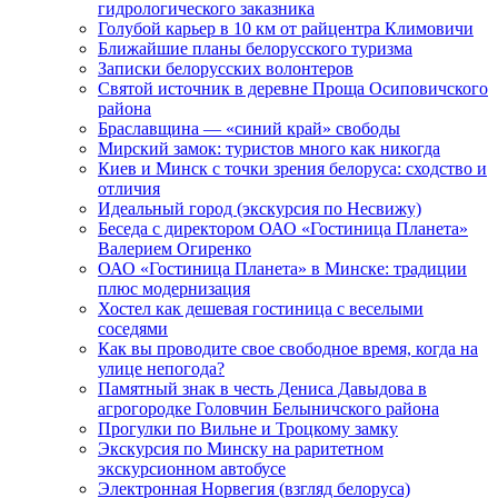
гидрологического заказника
Голубой карьер в 10 км от райцентра Климовичи
Ближайшие планы белорусского туризма
Записки белорусских волонтеров
Святой источник в деревне Проща Осиповичского
района
Браславщина — «синий край» свободы
Мирский замок: туристов много как никогда
Киев и Минск с точки зрения белоруса: сходство и
отличия
Идеальный город (экскурсия по Несвижу)
Беседа с директором ОАО «Гостиница Планета»
Валерием Огиренко
ОАО «Гостиница Планета» в Минске: традиции
плюс модернизация
Хостел как дешевая гостиница с веселыми
соседями
Как вы проводите свое свободное время, когда на
улице непогода?
Памятный знак в честь Дениса Давыдова в
агрогородке Головчин Белыничского района
Прогулки по Вильне и Троцкому замку
Экскурсия по Минску на раритетном
экскурсионном автобусе
Электронная Норвегия (взгляд белоруса)