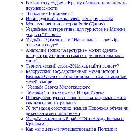
В этом году отдых в Крыму обещают изменить до
неузнаваемости
"В Божине Бог живет!"
Новогрудский замок: вчера, сегодня, завтра
Мое путешествие в город Рибе (Дания)
Усадебные альтернативы для туристов из Минска:
усадьба "У горы"
Усадьбы "Дамелька" и "Настенька" — для vip-
отдыха и свадеб
Анатолий Тозик: "Агротуризм может сделать
нашу страну одной из самых привлекательных в
мире"
Туристический сезон-2011: как найти валюту?
Белорусский государственный музей истории
Великой Отечественной войны — самый мирный
музей в мире
"Усадьба Сергея Милоградского"
"Усадьба" и псовая охота Игоря Исаева
Почему белорусов начали называть бульбашами и
как называли их раньше?
70 лет назад советских немцев Поволжья объявили
диверсантами и шпионами
Усадьба "Затерянный рай"? "Это между Белым и
Красным!"
Как мы с детьми путешествовали в Полоцк и