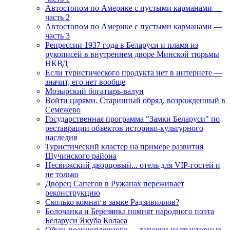
Автостопом по Америке с пустыми карманами —
часть 2
Автостопом по Америке с пустыми карманами —
часть 3
Репрессии 1937 года в Беларуси и пламя из
рукописей в внутреннем дворе Минской тюрьмы
НКВД
Если туристического продукта нет в интернете —
значит, его нет вообще
Мозырский богатырь-валун
Войти царями. Старинный обряд, возрожденный в
Семежево
Государственная программа "Замки Беларуси" по
реставрации объектов историко-культурного
наследия
Туристический кластер на примере развития
Щучинского района
Несвижский дворцовый... отель для VIP-гостей и
не только
Дворец Сапегов в Ружанах переживает
реконструкцию
Сколько комнат в замке Радзивиллов?
Болочанка и Березянка помнят народного поэта
Беларуси Якуба Коласа
Обувь военнопленного — тапочки из тракторных