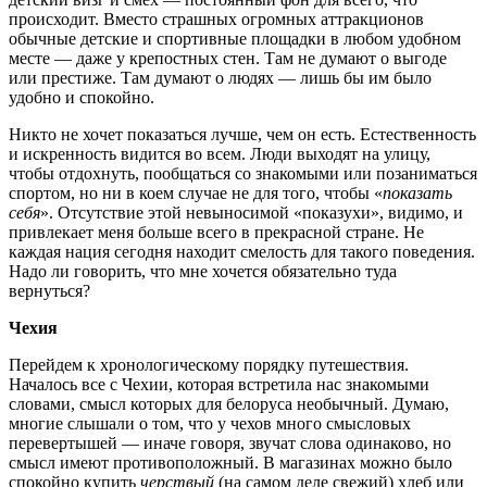
происходит. Вместо страшных огромных аттракционов
обычные детские и спортивные площадки в любом удобном
месте — даже у крепостных стен. Там не думают о выгоде
или престиже. Там думают о людях — лишь бы им было
удобно и спокойно.
Никто не хочет показаться лучше, чем он есть. Естественность
и искренность видится во всем. Люди выходят на улицу,
чтобы отдохнуть, пообщаться со знакомыми или позаниматься
спортом, но ни в коем случае не для того, чтобы «
показать
себя
». Отсутствие этой невыносимой «показухи», видимо, и
привлекает меня больше всего в прекрасной стране. Не
каждая нация сегодня находит смелость для такого поведения.
Надо ли говорить, что мне хочется обязательно туда
вернуться?
Чехия
Перейдем к хронологическому порядку путешествия.
Началось все с Чехии, которая встретила нас знакомыми
словами, смысл которых для белоруса необычный. Думаю,
многие слышали о том, что у чехов много смысловых
перевертышей — иначе говоря, звучат слова одинаково, но
смысл имеют противоположный. В магазинах можно было
спокойно купить
черствый
(на самом деле свежий) хлеб или