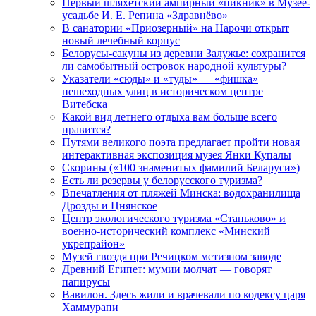
Первый шляхетский ампирный «пикник» в Музее-
усадьбе И. Е. Репина «Здравнёво»
В санатории «Приозерный» на Нарочи открыт
новый лечебный корпус
Белорусы-сакуны из деревни Залужье: сохранится
ли самобытный островок народной культуры?
Указатели «сюды» и «туды» — «фишка»
пешеходных улиц в историческом центре
Витебска
Какой вид летнего отдыха вам больше всего
нравится?
Путями великого поэта предлагает пройти новая
интерактивная экспозиция музея Янки Купалы
Скорины («100 знаменитых фамилий Беларуси»)
Есть ли резервы у белорусского туризма?
Впечатления от пляжей Минска: водохранилища
Дрозды и Цнянское
Центр экологического туризма «Станьково» и
военно-исторический комплекс «Минский
укрепрайон»
Музей гвоздя при Речицком метизном заводе
Древний Египет: мумии молчат — говорят
папирусы
Вавилон. Здесь жили и врачевали по кодексу царя
Хаммурапи