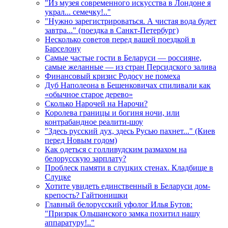
"Из музея современного искусства в Лондоне я
украл... семечку!.."
"Нужно зарегистрироваться. А чистая вода будет
завтра..." (поездка в Санкт-Петербург)
Несколько советов перед вашей поездкой в
Барселону
Самые частые гости в Беларуси — россияне,
самые желанные — из стран Персидского залива
Финансовый кризис Родосу не помеха
Дуб Наполеона в Бешенковичах спиливали как
«обычное старое дерево»
Сколько Нарочей на Нарочи?
Королева границы и богиня ночи, или
контрабандное реалити-шоу
"Здесь русский дух, здесь Русью пахнет..." (Киев
перед Новым годом)
Как одеться с голливудским размахом на
белорусскую зарплату?
Проблеск памяти в слуцких стенах. Кладбище в
Слуцке
Хотите увидеть единственный в Беларуси дом-
крепость? Гайтюнишки
Главный белорусский уфолог Илья Бутов:
"Призрак Ольшанского замка похитил нашу
аппаратуру!.."