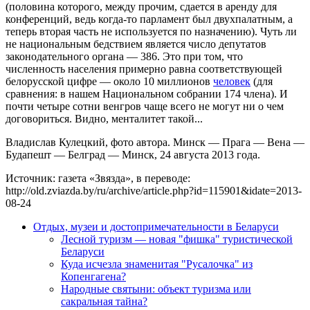
(половина которого, между прочим, сдается в аренду для
конференций, ведь когда-то парламент был двухпалатным, а
теперь вторая часть не используется по назначению). Чуть ли
не национальным бедствием является число депутатов
законодательного органа — 386. Это при том, что
численность населения примерно равна соответствующей
белорусской цифре — около 10 миллионов
человек
(для
сравнения: в нашем Национальном собрании 174 члена). И
почти четыре сотни венгров чаще всего не могут ни о чем
договориться. Видно, менталитет такой...
Владислав Кулецкий, фото автора. Минск — Прага — Вена —
Будапешт — Белград — Минск, 24 августа 2013 года.
Источник: газета «Звязда», в переводе:
http://old.zviazda.by/ru/archive/article.php?id=115901&idate=2013-
08-24
Отдых, музеи и достопримечательности в Беларуси
Лесной туризм — новая "фишка" туристической
Беларуси
Куда исчезла знаменитая "Русалочка" из
Копенгагена?
Народные святыни: объект туризма или
сакральная тайна?