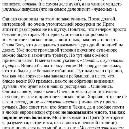
понюхать
ванявки
(на самом деле духи), а на улицах увидеть
ужасных
девушек (что на самом деле значит «чудесных»).
Однако сюрпризы на этом не закончились. После долгой,
интересной, но очень утомительней экскурсии по Праге
аппетит разыгрался не на шутку. Понятно, что вечером просто
бежали в ресторан. Во-первых, хотелось попробовать
знаменитое чешское пиво, а во-вторых, наконец-то поесть.
Слава Богу, что догадались заказывать еду одной порцией на
двоих. Уже после громадной тарелки вкусного супа-пюре
можно было и закончить трапезу. Но тут нам с женой
принесли салат. В меню было указано: «
Салат... с кусочками
курицы
». Видели бы вы те «кусочки»! Не совру, если скажу,
что это были две большие отбивные. Тут нам стало страшно,
так как «на горячее» мы заказали ребрышки, а на то, что
блюдо весит 900 граммов, как-то не обратили внимания.
Думали, что будет как в наших ресторанах... Ошиблись.
Одним словом, едва съели. Очень помогло действительно
вкусное, мягкое и приятное чешское пиво. Хорошо, что еще не
взяли легендарное «
вепрукова калено
» (по-нашему просто
рулька). Даю совет тем, кто будет в Чехии, да и вообще почти
в любой европейской стране:
не заказывайте много, так как
порции очень большие
. Мой знакомый из Праги (с которым
я, разумеется, встретился, оказавшись в чешской столице)
потом посмеялся надо мной и сказал: «
Мы всегда заказываем