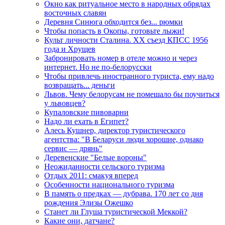
Окно как ритуальное место в народных обрядах
восточных славян
Деревня Синюга обходится без... рюмки
Чтобы попасть в Окопы, готовьте лыжи!
Культ личности Сталина. ХХ съезд КПСС 1956
года и Хрущев
Забронировать номер в отеле можно и через
интернет. Но не по-белорусски
Чтобы привлечь иностранного туриста, ему надо
возвращать... деньги
Львов. Чему белорусам не помешало бы поучиться
у львовцев?
Купаловские пивоварни
Надо ли ехать в Египет?
Алесь Кушнер, директор туристического
агентства: "В Беларуси люди хорошие, однако
сервис — дрянь"
Деревенские "Белые вороны"
Неожиданности сельского туризма
Отдых 2011: смакуя вперед
Особенности национального туризма
В память о предках — дубрава. 170 лет со дня
рождения Элизы Ожешко
Станет ли Глуша туристической Меккой?
Какие они, датчане?