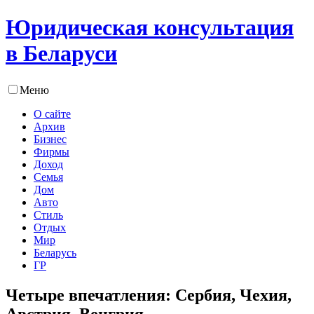
Юридическая консультация
в Беларуси
Меню
О сайте
Архив
Бизнес
Фирмы
Доход
Семья
Дом
Авто
Стиль
Отдых
Мир
Беларусь
ГР
Четыре впечатления: Сербия, Чехия,
Австрия, Венгрия