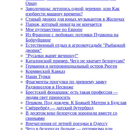
Оршу
Заволочицы: летопись одной деревни, или Как
изобрести машину времени?
Старый дворец для юных музыкантов в Жиличах
Париж, который никогда не кончается
Мое путешествие по Европе
Из Франции с любовью: потомки Пушкина на
Бобруйщине
Естественный отдых в агроэкоусадьбе "Рыбацкий
дворик"
"Русалки жарят яичницу!"
Каталонский пример. Чего не хватает белорусам?
Германия и непровинциальный остров Рюген
Кормянский Кавказ
Наши Турки
Фрагменты прогулки по древнему замку
Радзивиллов в Несвиже
Брестский фонарщик: есть такая профессия —
людям свет приносить
Пешком. Под дождем. К Божьей Матери в Будслав
Смёрребрёд — датский бутерброд
В десятом веке белорусов хоронили вместе со
свиньями
Впечатления от летней поездки в Одессу
Чего в белорусах больше — оптимизма или