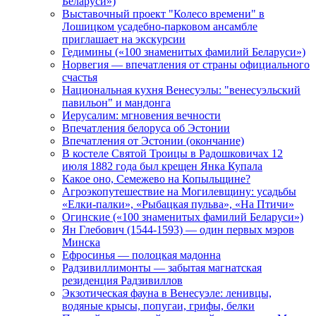
Беларуси»)
Выставочный проект "Колесо времени" в
Лошицком усадебно-парковом ансамбле
приглашает на экскурсии
Гедимины («100 знаменитых фамилий Беларуси»)
Норвегия — впечатления от страны официального
счастья
Национальная кухня Венесуэлы: "венесуэльский
павильон" и мандонга
Иерусалим: мгновения вечности
Впечатления белоруса об Эстонии
Впечатления от Эстонии (окончание)
В костеле Святой Троицы в Радошковичах 12
июля 1882 года был крещен Янка Купала
Какое оно, Семежево на Копыльщине?
Агроэкопутешествие на Могилевщину: усадьбы
«Елки-палки», «Рыбацкая пульва», «На Птичи»
Огинские («100 знаменитых фамилий Беларуси»)
Ян Глебович (1544-1593) — один первых мэров
Минска
Ефросинья — полоцкая мадонна
Радзивиллимонты — забытая магнатская
резиденция Радзивиллов
Экзотическая фауна в Венесуэле: ленивцы,
водяные крысы, попугаи, грифы, белки