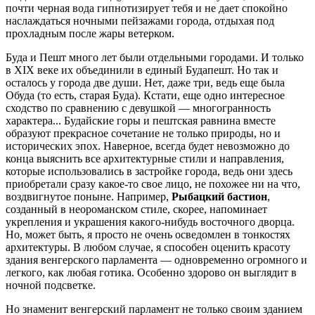
почти черная вода гипнотизирует тебя и не дает спокойно
наслаждаться ночными пейзажами города, отдыхая под
прохладным после жары ветерком.
Буда и Пешт много лет были отдельными городами. И только
в XIX веке их объединили в единый Будапешт. Но так и
осталось у города две души. Нет, даже три, ведь еще была
Обуда (то есть, старая Буда). Кстати, еще одно интересное
сходство по сравнению с девушкой — многогранность
характера... Будайские горы и пештская равнина вместе
образуют прекрасное сочетание не только природы, но и
исторических эпох. Наверное, всегда будет невозможно до
конца выяснить все архитектурные стили и направления,
которые использовались в застройке города, ведь они здесь
приобретали сразу какое-то свое лицо, не похожее ни на что,
воздвигнутое поныне. Например,
Рыбацкий бастион
,
созданный в неороманском стиле, скорее, напоминает
укрепления и украшения какого-нибудь восточного дворца.
Но, может быть, я просто не очень осведомлен в тонкостях
архитектуры. В любом случае, я способен оценить красоту
здания венгерского парламента — одновременно огромного и
легкого, как любая готика. Особенно здорово он выглядит в
ночной подсветке.
Но знаменит венгерский парламент не только своим зданием