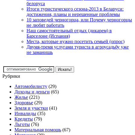
белоруса
Итоги туристического сезона-2013 в Беларуси:
достижения, планы и нерешенные проблемы
10 заповедей черногорца, или Почему черногорцы
не любят работать
Наш самостоятельный отдых (дикарем) в
Барселоне (Испания)
Места, которые нужно посетить семьей (опрос)
Двумя-тремя услугами туриста в агроусадьбу уже
не заманишь
Рубрики
Автомобилисту
(29)
Доходы и деньги
(65)
Жилье
(221)
Здоровье
(29)
Земля и участки
(41)
Инвалиды
(35)
Кредиты
(79)
Льготы
(76)
Материальная помощь
(67)