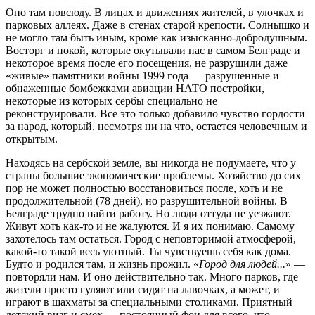
Оно там повсюду. В лицах и движениях жителей, в улочках и
парковых аллеях. Даже в стенах старой крепости. Солнышко и
не могло там быть иным, кроме как изысканно-добродушным.
Восторг и покой, которые окутывали нас в самом Белграде и
некоторое время после его посещения, не разрушили даже
«живые» памятники войны 1999 года — разрушенные и
обнаженные бомбежками авиации НАТО постройки,
некоторые из которых сербы специально не
реконструировали. Все это только добавило чувство гордости
за народ, который, несмотря ни на что, остается человечным и
открытым.
Находясь на сербской земле, вы никогда не подумаете, что у
страны большие экономические проблемы. Хозяйство до сих
пор не может полностью восстановиться после, хоть и не
продолжительной (78 дней), но разрушительной войны. В
Белграде трудно найти работу. Но люди оттуда не уезжают.
Живут хоть как-то и не жалуются. И я их понимаю. Самому
захотелось там остаться. Город с неповторимой атмосферой,
какой-то такой весь уютный. Ты чувствуешь себя как дома.
Будто и родился там, и жизнь прожил. «
Город для людей...
» —
повторяли нам. И оно действительно так. Много парков, где
жители просто гуляют или сидят на лавочках, а может, и
играют в шахматы за специальными столиками. Приятный
детский визг и смех — постоянный фон для всего, что