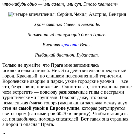
что-нибудь одно — или салат, или суп. Этого хватает
».
Храм святого Саввы в Белграде.
Знаменитый танцующий дом в Праге.
Внешняя
красота
Вены.
Рыбацкий бастион. Будапешт.
Только не думайте, что Прага мне запомнилась
исключительно пищей. Нет. Это действительно прекрасный
город. Красивый, но слишком переполненный туристами.
Королевские дворцы и парки, узкие городские улочки — все
это, безусловно, привлекает. Одно только, что трудно на улице
чеха встретить — повсюду разноязычные гиды с пестрыми
туристическими группами. Говорят даже, что одна
немаленькая (мягко говоря) американка застряла между двух
стен на
самой узкой в Европе улице
, которая регулируется
светофором (сантиметров 60-70 в ширину). Чтобы вытащить
ее, понадобилась помощь спасателей. Вот такая она странная,
а порой и опасная Прага.