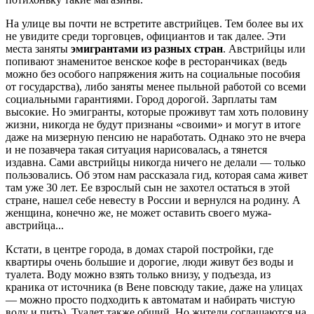
На улице вы почти не встретите австрийцев. Тем более вы их
не увидите среди торговцев, официантов и так далее. Эти
места заняты
эмигрантами из разных стран
. Австрийцы или
попивают знаменитое венское кофе в ресторанчиках (ведь
можно без особого напряжения жить на социальные пособия
от государства), либо заняты менее пыльной работой со всеми
социальными гарантиями. Город дорогой. Зарплаты там
высокие. Но эмигранты, которые проживут там хоть половину
жизни, никогда не будут признаны «своими» и могут в итоге
даже на мизерную пенсию не наработать. Однако это не вчера
и не позавчера такая ситуация нарисовалась, а тянется
издавна. Сами австрийцы никогда ничего не делали — только
пользовались. Об этом нам рассказала гид, которая сама живет
там уже 30 лет. Ее взрослый сын не захотел остаться в этой
стране, нашел себе невесту в России и вернулся на родину. А
женщина, конечно же, не может оставить своего мужа-
австрийца...
Кстати, в центре города, в домах старой постройки, где
квартиры очень большие и дорогие, люди живут без воды и
туалета. Воду можно взять только внизу, у подъезда, из
краника от источника (в Вене повсюду такие, даже на улицах
— можно просто подходить к автоматам и набирать чистую
воду и пить). Туалет также общий. Но жители соглашаются на