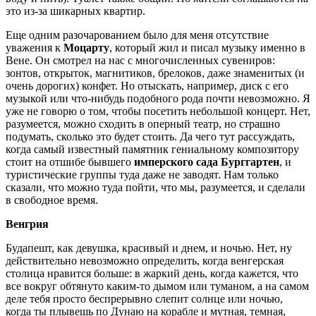
это из-за шикарных квартир.
Еще одним разочарованием было для меня отсутствие
уважения к
Моцарту
, который жил и писал музыку именно в
Вене. Он смотрел на нас с многочисленных сувениров:
зонтов, открыток, магнитиков, брелоков, даже знаменитых (и
очень дорогих) конфет. Но отыскать, например, диск с его
музыкой или что-нибудь подобного рода почти невозможно. Я
уже не говорю о том, чтобы посетить небольшой концерт. Нет,
разумеется, можно сходить в оперный театр, но страшно
подумать, сколько это будет стоить. Да чего тут рассуждать,
когда самый известный памятник гениальному композитору
стоит на отшибе бывшего
имперского сада Бурггартен
, и
туристические группы туда даже не заводят. Нам только
сказали, что можно туда пойти, что мы, разумеется, и сделали
в свободное время.
Венгрия
Будапешт, как девушка, красивый и днем, и ночью. Нет, ну
действительно невозможно определить, когда венгерская
столица нравится больше: в жаркий день, когда кажется, что
все вокруг обтянуто каким-то дымом или туманом, а на самом
деле тебя просто беспрерывно слепит солнце или ночью,
когда ты плывешь по Дунаю на корабле и мутная, темная,