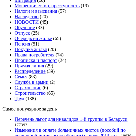
Миграция
(20)
Мошенничество, преступность
(19)
Налоги и взыскания
(57)
Наследство
(20)
НОВОСТИ
(45)
Обучение
(33)
Отпуск
(25)
Очередь на жилье
(65)
Пенсия
(51)
Покупка жилья
(20)
Права потребителя
(74)
Прописка и паспорт
(24)
Прямая линия
(29)
Распределение
(39)
Семья
(83)
Служба в армии
(2)
Страхование
(6)
Строительство
(65)
Труд
(138)
Самое популярное за день
Перечень льгот для инвалидов 1-й группы в Беларуси
177392
Изменения в оплате больничных листов (пособий по
временной нетрудоспособности) с июля 2013 года
100394