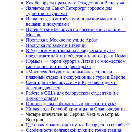
Как белорусы празднуют Рождество в Венесуэле
Является ли Санкт-Петербург городом для
туристов и туризма?
Наша поездка автобусом в польские магазины за
вещами и покупками
Путешествие белоруса по российской столице —
Москве
Прогулка в Москве по улице Арбат
Прогулка по замку в Швеции
В Узденском историко-краеведческом музее
предлагают найти и обустроить исток реки Неман
Юрмала — город-курорт в Латвии с множеством
санаториев и отелей для отдыха
«Могилевоблтурист»: повысился спрос на
пляжный отдых и экскурсионные туры в Европе
Санаторий «Белоруссия» в Юрмале: отдых и
лечение для всех
Работа в США для белорусской студентки (из
личного опыта)
Опрос: где вы собираетесь провести отпуск?
Живая вода Голубой криницы на Славгородчине
Четыре впечатления: Сербия, Чехия, Австрия,
Венгрия
Где и как можно отдохнуть в Беларуси в сентябре?
Особенности болгарской кухни с точки зрения