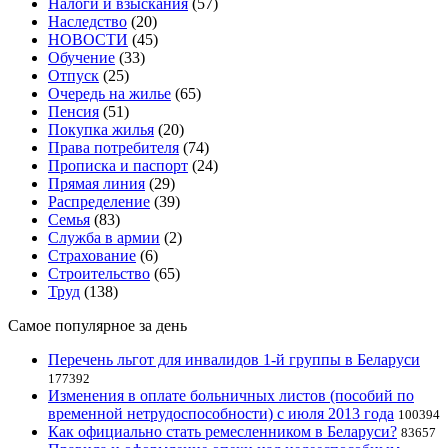
Налоги и взыскания
(57)
Наследство
(20)
НОВОСТИ
(45)
Обучение
(33)
Отпуск
(25)
Очередь на жилье
(65)
Пенсия
(51)
Покупка жилья
(20)
Права потребителя
(74)
Прописка и паспорт
(24)
Прямая линия
(29)
Распределение
(39)
Семья
(83)
Служба в армии
(2)
Страхование
(6)
Строительство
(65)
Труд
(138)
Самое популярное за день
Перечень льгот для инвалидов 1-й группы в Беларуси
177392
Изменения в оплате больничных листов (пособий по
временной нетрудоспособности) с июля 2013 года
100394
Как официально стать ремесленником в Беларуси?
83657