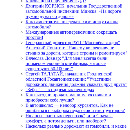
Какова цена нарушения ПДД?
Дмитрий КОРЗЮК, начальник Государственной
автомобильной инспекции Минска: «На дороге
нужно думать о дороге»
Как самостоятельно сделать химчистку салона
автомобиля?
Международные автоперевозчики: сокращать
простои!
Генеральный директор РУП "Могилёвавтодор"
Анатолий Лопатин: "Нашему коллективу не
стыдно за дороги, которые строим и ремонтируем"
Вячеслав Довнар: "Для меня всегда были
примером европейские фирмы, которые
существуют 50-100 лет"
Сергей ТАЛАТАЙ, начальник Гродненской
областной Госавтоинспекции: "Участники
дорожного движения должны уважать друг друга"
"Зебра" — в подземных переходах
Как выгодно продать машину россиянам и
приобрести себе лучше?
В автошколах — недобор курсантов. Как не
ошибиться с выбором педагогов и инструкторов?
Нюансы "частных перевозок", или Сначала
комфорт, а потом деньги, или наоборот?
Насколько реально дорожают автомобили, и какие