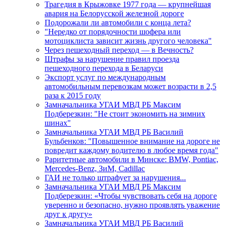
Трагедия в Крыжовке 1977 года — крупнейшая
авария на Белорусской железной дороге
Подорожали ли автомобили с конца лета?
"Нередко от порядочности шофера или
мотоциклиста зависит жизнь другого человека"
Через пешеходный переход — в Вечность?
Штрафы за нарушение правил проезда
пешеходного перехода в Беларуси
Экспорт услуг по международным
автомобильным перевозкам может возрасти в 2,5
раза к 2015 году
Замначальника УГАИ МВД РБ Максим
Подберезкин: "Не стоит экономить на зимних
шинах"
Замначальника УГАИ МВД РБ Василий
Бульбенков: "Повышенное внимание на дороге не
повредит каждому водителю в любое время года"
Раритетные автомобили в Минске: BMW, Pontiac,
Mercedes-Benz, ЗиМ, Cadillac
ГАИ не только штрафует за нарушения...
Замначальника УГАИ МВД РБ Максим
Подберезкин: «Чтобы чувствовать себя на дороге
уверенно и безопасно, нужно проявлять уважение
друг к другу»
Замначальника УГАИ МВД РБ Василий