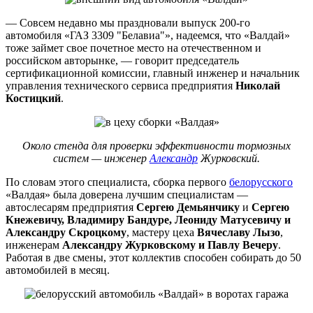
— Совсем недавно мы праздновали выпуск 200-го
автомобиля «ГАЗ 3309 "Белавиа"», надеемся, что «Валдай»
тоже займет свое почетное место на отечественном и
российском авторынке, — говорит председатель
сертификационной комиссии, главный инженер и начальник
управления технического сервиса предприятия
Николай
Костицкий
.
Около стенда для проверки эффективности тормозных
систем — инженер
Александр
Журковский.
По словам этого специалиста, сборка первого
белорусского
«Валдая» была доверена лучшим специалистам —
автослесарям предприятия
Сергею Демьянчику
и
Сергею
Кнежевичу, Владимиру Бандуре, Леониду Матусевичу и
Александру Скроцкому
, мастеру цеха
Вячеславу Лызо
,
инженерам
Александру Журковскому и Павлу Вечеру
.
Работая в две смены, этот коллектив способен собирать до 50
автомобилей в месяц.