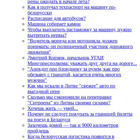
цены ожидать в начале лета?
Как я получал техпаспорт на машину по-
белорусски
Расписание для автобусов?
Машина собирает камни
Чтобы выплатить растаможку за машину, нужно
вытрепать нервы?
"Водитель мопеда или мотоцикла должен
понимать: он полноценный участник дорожного
движения"
Дмитрий Корзюк, начальник УГАИ
Мингорисполкома: уважать друг друга на дороге...
"Анекдот про блондинку за рулем, как про
обезьяну с гранатой, касается очень многих
мужчин"
Как мы искали в Литве "свежее" авто по
выгодной цене
Сколько мы сэкономили на переправке
"Ситроена" из Литвы своими силами?
Хочешь жить — умей...
Почему не следует покупать за границей билеты
на поезд в Беларуси
Захочешь домой — так и 9000 километров
пройдешь
Когда белорусская логистика появится в