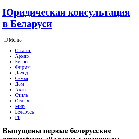
Юридическая консультация
в Беларуси
Меню
О сайте
Архив
Бизнес
Фирмы
Доход
Семья
Дом
Авто
Стиль
Отдых
Мир
Беларусь
ГР
Выпущены первые белорусские
автомобили «Валдай» с названием