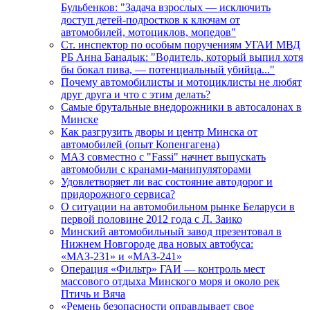
Бульбенков: "Задача взрослых — исключить
доступ детей-подростков к ключам от
автомобилей, мотоциклов, мопедов"
Ст. инспектор по особым поручениям УГАИ МВД
РБ Анна Банадык: "Водитель, который выпил хотя
бы бокал пива, — потенциальный убийца..."
Почему автомобилисты и мотоциклисты не любят
друг друга и что с этим делать?
Самые брутальные внедорожники в автосалонах в
Минске
Как разгрузить дворы и центр Минска от
автомобилей (опыт Копенгагена)
МАЗ совместно с "Fassi" начнет выпускать
автомобили с кранами-манипуляторами
Удовлетворяет ли вас состояние автодорог и
придорожного сервиса?
О ситуации на автомобильном рынке Беларуси в
первой половине 2012 года с Л. Заико
Минский автомобильный завод презентовал в
Нижнем Новгороде два новых автобуса:
«МАЗ-231» и «МАЗ-241»
Операция «Фильтр» ГАИ — контроль мест
массового отдыха Минского моря и около рек
Птичь и Вяча
«Ремень безопасности оправдывает свое