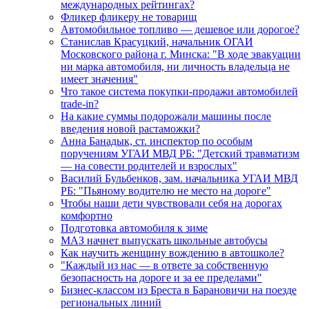
международных рейтингах?
Фликер фликеру не товарищ
Автомобильное топливо — дешевое или дорогое?
Станислав Красуцкий, начальник ОГАИ
Московского района г. Минска: "В ходе эвакуации
ни марка автомобиля, ни личность владельца не
имеет значения"
Что такое система покупки-продажи автомобилей
trade-in?
На какие суммы подорожали машины после
введения новой растаможки?
Анна Банадык, ст. инспектор по особым
поручениям УГАИ МВД РБ: "Детский травматизм
— на совести родителей и взрослых"
Василий Бульбенков, зам. начальника УГАИ МВД
РБ: "Пьяному водителю не место на дороге"
Чтобы наши дети чувствовали себя на дорогах
комфортно
Подготовка автомобиля к зиме
МАЗ начнет выпускать школьные автобусы
Как научить женщину вождению в автошколе?
"Каждый из нас — в ответе за собственную
безопасность на дороге и за ее пределами"
Бизнес-классом из Бреста в Барановичи на поезде
региональных линий