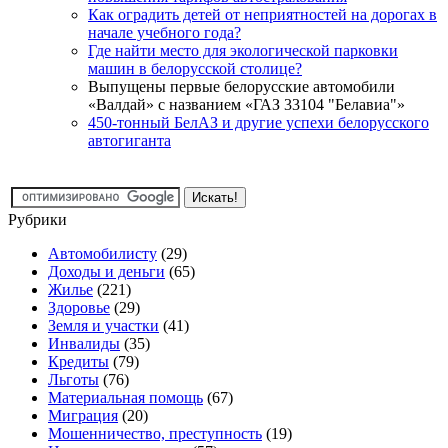
Как оградить детей от неприятностей на дорогах в
начале учебного года?
Где найти место для экологической парковки
машин в белорусской столице?
Выпущены первые белорусские автомобили
«Валдай» с названием «ГАЗ 33104 "Белавиа"»
450-тонный БелАЗ и другие успехи белорусского
автогиганта
Рубрики
Автомобилисту
(29)
Доходы и деньги
(65)
Жилье
(221)
Здоровье
(29)
Земля и участки
(41)
Инвалиды
(35)
Кредиты
(79)
Льготы
(76)
Материальная помощь
(67)
Миграция
(20)
Мошенничество, преступность
(19)