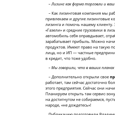
– Лизинг как форма торговли и ва
– Как лизинговая компания мы раб
привлекаем и другие лизинговые к
лизинга и помочь нашему клиенту.
«Газели» и средние грузовики в лиз
автомобиль себя оправдывает, отра
зарабатывает прибыль. Можно начин
продуктов. Имеют право на такую п
лица, но и ИП — частные предприн
в кредит, что тоже удобно.
– Мы говорили, что в ваших плана
– Дополнительно открыли свое
пр
работает, там сейчас достаточно б
этого предприятия. Сейчас они нач
Планируем открыть там сервис-зону 
на достигнутом не собираемся, пусть
народе, «не дождетесь»!
Публикацию подготовили Владимир