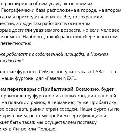
ять расширился объем услуг, оказываемых
Географически база расположена в городе, на втором
огда мы присоединяли их к себе, то сохранили
ектив, а люди там работают в основном
рые достигли уважаемого возраста, но если человек
не помеха. Наоборот, такой работник «берет» опытом,
петентностью.
 уже работаете с собственной площадки в Нижнем
ю
в Россию?
ильные фургоны. Сейчас поступил заказ с ГАЗа — на
ся наши
фургоны для «Газели NEXT»
.
едем
переговоры с Прибалтикой
. Возможно, будет
о производству фургонов из наших сэндвич-панелей
 на польский рынок, в Германию, ту же Прибалтику.
во осваивать рынки стран-соседей. Наши фургоны по
м критериям, поэтому пройдем сертификацию и
ожет быть такая: мы осуществляем поставку
ется в Литве или Польше.