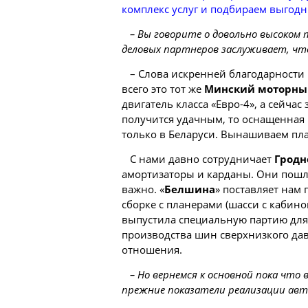
комплекс услуг и подбираем выгод
– Вы говорите о довольно высоком 
деловых партнеров заслуживает, что
– Слова искренней благодарности 
всего это тот же
Минский моторны
двигатель класса «Евро-4», а сейча
получится удачным, то оснащенная 
только в Беларуси. Вынашиваем пла
С нами давно сотрудничает
Гродн
амортизаторы и карданы. Они пошли
важно. «
Белшина
» поставляет нам 
сборке с планерами (шасси с кабино
выпустила специальную партию для 
производства шин сверхнизкого дав
отношения.
– Но вернемся к основной пока что
прежние показатели реализации авт