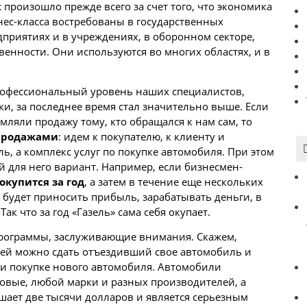
произошло прежде всего за счет того, что экономика
нес-класса востребованы в государственных
дприятиях и в учреждениях, в оборонном секторе,
енности. Они используются во многих областях, и в
 профессиональный уровень наших специалистов,
, за последнее время стал значительно выше. Если
ляли продажу тому, кто обращался к нам сам, то
продажами
: идем к покупателю, к клиенту и
ь, а комплекс услуг по покупке автомобиля. При этом
 для него вариант. Например, если бизнесмен-
 окупится за год
, а затем в течение еще нескольких
 будет приносить прибыль, зарабатывать деньги, в
к что за год «Газель» сама себя окупает.
 программы, заслуживающие внимания. Скажем,
о ей можно сдать отъездивший свое автомобиль и
ри покупке нового автомобиля. Автомобили
овые, любой марки и разных производителей, а
шает две тысячи долларов и является серьезным