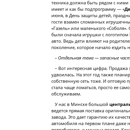
техника должна быть рядом с ними 
имеет и как бы подпрограмму — «
Де
июня, в День защиты детей, праздни
гости взамен сломанных игрушечн
«Газель» или маленького «Соболя».
были сначала игрушки с логотипом 
авто. Ведь дети влияют на родителей
поколение, которое начало ездить 
– Отдельная тема — запасные части
– Вот интересная цифра. Продажа 
удвоилась. На этот год также план
собственную сеть тоже. И оптовую п
стала чаще ломаться, просто ее сам
обслуживаем.
У нас в Минске большой
централ
ведется прямая поставка оригиналь
завода. Это дает гарантию их качес
автомобиля на первом плане даже не
потребителю, и машина поедет. Ком