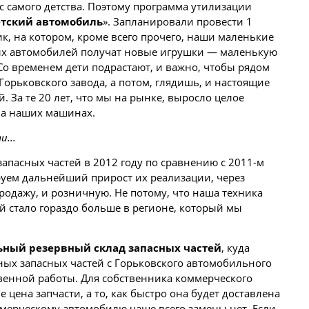
с самого детства. Поэтому программа утилизации
тский автомобиль
». Запланировали провести 1
к, на котором, кроме всего прочего, наши маленькие
ых автомобилей получат новые игрушки — маленькую
 Со временем дети подрастают, и важно, чтобы рядом
Горьковского завода, а потом, глядишь, и настоящие
. За те 20 лет, что мы на рынке, выросло целое
на наших машинах.
...
запасных частей в 2012 году по сравнению с 2011-м
ируем дальнейший прирост их реализации, через
родажу, и розничную. Не потому, что наша техника
ой стало гораздо больше в регионе, который мы
ьный резервный склад запасных частей
, куда
ных запасных частей с Горьковского автомобильного
твенной работы. Для собственника коммерческого
 цена запчасти, а то, как быстро она будет доставлена
мерческому автомобилю чаще всего замены нет. Если