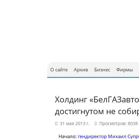
Юриди
в Бел
О сайте
Архив
Бизнес
Фирмы
Холдинг «БелГАЗавто
достигнутом не соби
31 мая 2013 г.
Просмотров: 8038
Начало:
гендиректор Михаил Супру