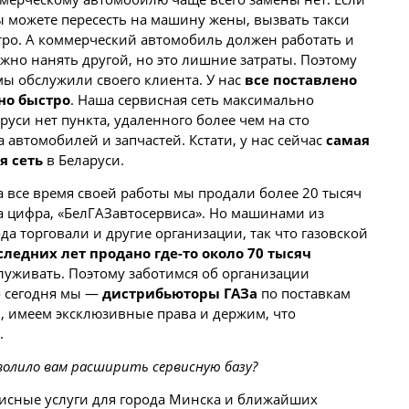
 можете пересесть на машину жены, вызвать такси
тро. А коммерческий автомобиль должен работать и
ожно нанять другой, но это лишние затраты. Поэтому
мы обслужили своего клиента. У нас
все поставлено
но быстро
. Наша сервисная сеть максимально
руси нет пункта, удаленного более чем на сто
 автомобилей и запчастей. Кстати, у нас сейчас
самая
я сеть
в Беларуси.
за все время своей работы мы продали более 20 тысяч
а цифра, «БелГАЗавтосервиса». Но машинами из
да торговали и другие организации, так что газовской
оследних лет продано где-то около 70 тысяч
служивать. Поэтому заботимся об организации
о сегодня мы —
дистрибьюторы ГАЗа
по поставкам
, имеем эксклюзивные права и держим, что
.
волило вам расширить сервисную базу?
исные услуги для города Минска и ближайших