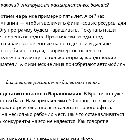
ш рабочий инструмент расширяется все больше?
отаем на рынке примерно пять лет. А сейчас
омпании — чтобы увеличить финансовые ресурсы для
 Эту программу будем наращивать. Покупать наши
инг очень выгодно. Практически за один год
батывает затраченные на него
деньги
и дальше
ать бизнес с нуля, например, по перевозке
окупку по лизингу не только фирмы, юридические
иматели. А физические лица приобретают автомобиль
х — дальнейшее
расширение
дилерской сети...
едставительство в Барановичах
. В Бресте оно уже
ольшая база. Нам принадлежит 50 процентов акций
инают строительство автосалона и нового офиса.
на несколько рабочих мест. Так что останавливаться
 конкуренты на это не надеются. Как говорят в
 Хилькевич и Евгений Песецкий (фото).