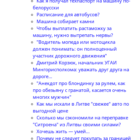
Как я получал техпаспорт на машину по-
белорусски
Расписание для автобусов?
Машина собирает камни
Чтобы выплатить растаможку за
машину, нужно вытрепать нервы?
"Водитель мопеда или мотоцикла
должен понимать: он полноценный
участник дорожного движения"
Дмитрий Корзюк, начальник УГАИ
Мингорисполкома: уважать друг друга на
дороге...
"Анекдот про блондинку за рулем, как
про обезьяну с гранатой, касается очень
многих мужчин"
Как мы искали в Литве "свежее" авто по
выгодной цене
Сколько мы сэкономили на переправке
"Ситроена" из Литвы своими силами?
Хочешь жить — умей...
Почему не следует покупать за границей