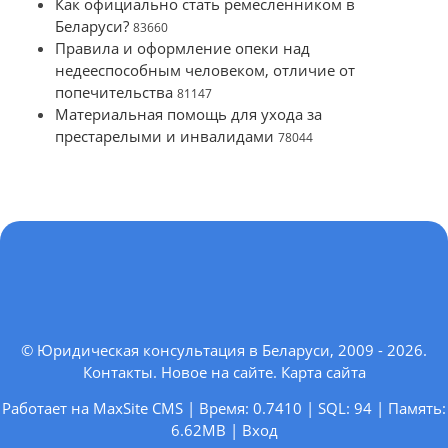
Как официально стать ремесленником в
Беларуси?
83660
Правила и оформление опеки над
недееспособным человеком, отличие от
попечительства
81147
Материальная помощь для ухода за
престарелыми и инвалидами
78044
© Юридическая консультация в Беларуси, 2009 - 2026.
Контакты
.
Новое на сайте
.
Карта сайта
Работает на MaxSite CMS | Время: 0.7410 | SQL: 94 | Память:
6.62MB
|
Вход