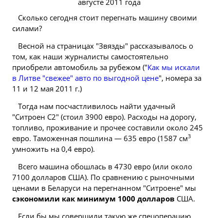
Сколько сегодня стоит перегнать машину своими
силами?
Весной на страницах "Звязды" рассказывалось о
том, как наши журналисты самостоятельно
приобрели автомобиль за рубежом ("
Как мы искали
в Литве "свежее" авто по выгодной цене
", номера за
11 и 12 мая 2011 г.)
Тогда нам посчастливилось найти удачный
"Ситроен С2" (стоил 3900 евро). Расходы на дорогу,
топливо, проживание и прочее составили около 245
3
евро. Таможенная пошлина — 635 евро (1587 см
умножить на 0,4 евро).
Всего машина обошлась в 4730 евро (или около
7100 долларов США). По сравнению с рыночными
ценами в Беларуси на перегнанном "Ситроене" мы
сэкономили как минимум 1000 долларов
США.
Если бы мы совершили такую же спецоперацию