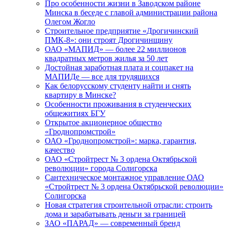
Про особенности жизни в Заводском районе
Минска в беседе с главой администрации района
Олегом Жогло
Строительное предприятие «Дрогичинский
ПМК-8»: они строят Дрогичинщину
ОАО «МАПИД» — более 22 миллионов
квадратных метров жилья за 50 лет
Достойная заработная плата и соцпакет на
МАПИДе — все для трудящихся
Как белорусскому студенту найти и снять
квартиру в Минске?
Особенности проживания в студенческих
общежитиях БГУ
Открытое акционерное общество
«Гроднопромстрой»
ОАО «Гроднопромстрой»: марка, гарантия,
качество
ОАО «Стройтрест № 3 ордена Октябрьской
революции» города Солигорска
Сантехническое монтажное управление ОАО
«Стройтрест № 3 ордена Октябрьской революции»
Солигорска
Новая стратегия строительной отрасли: строить
дома и зарабатывать деньги за границей
ЗАО «ПАРАД» — современный бренд