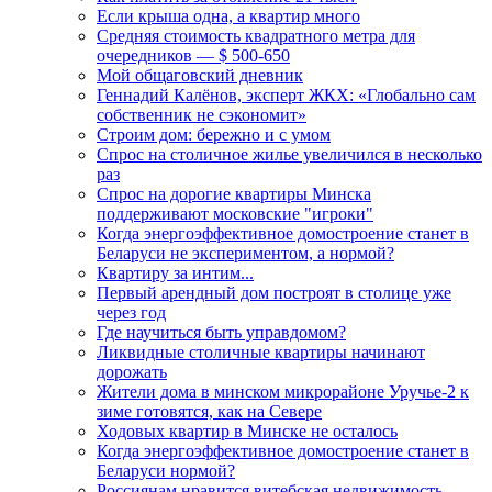
Если крыша одна, а квартир много
Средняя стоимость квадратного метра для
очередников — $ 500-650
Мой общаговский дневник
Геннадий Калёнов, эксперт ЖКХ: «Глобально сам
собственник не сэкономит»
Строим дом: бережно и с умом
Спрос на столичное жилье увеличился в несколько
раз
Спрос на дорогие квартиры Минска
поддерживают московские "игроки"
Когда энергоэффективное домостроение станет в
Беларуси не экспериментом, а нормой?
Квартиру за интим...
Первый арендный дом построят в столице уже
через год
Где научиться быть управдомом?
Ликвидные столичные квартиры начинают
дорожать
Жители дома в минском микрорайоне Уручье-2 к
зиме готовятся, как на Севере
Ходовых квартир в Минске не осталось
Когда энергоэффективное домостроение станет в
Беларуси нормой?
Россиянам нравится витебская недвижимость