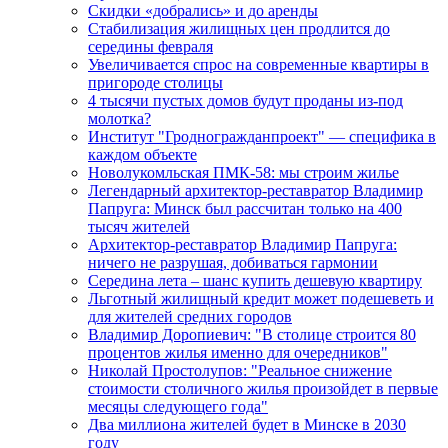
Скидки «добрались» и до аренды
Стабилизация жилищных цен продлится до
середины февраля
Увеличивается спрос на современные квартиры в
пригороде столицы
4 тысячи пустых домов будут проданы из-под
молотка?
Институт "Гродногражданпроект" — специфика в
каждом объекте
Новолукомльская ПМК-58: мы строим жилье
Легендарный архитектор-реставратор Владимир
Папруга: Минск был рассчитан только на 400
тысяч жителей
Архитектор-реставратор Владимир Папруга:
ничего не разрушая, добиваться гармонии
Середина лета – шанс купить дешевую квартиру
Льготный жилищный кредит может подешеветь и
для жителей средних городов
Владимир Доропиевич: "В столице строится 80
процентов жилья именно для очередников"
Николай Простолупов: "Реальное снижение
стоимости столичного жилья произойдет в первые
месяцы следующего года"
Два миллиона жителей будет в Минске в 2030
году