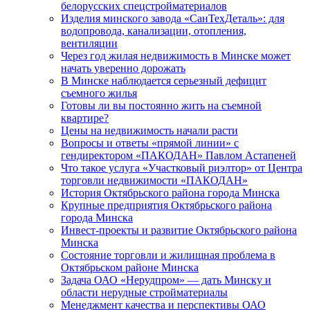
белорусских спецстройматериалов
Изделия минского завода «СанТехДеталь»: для
водопровода, канализации, отопления,
вентиляции
Через год жилая недвижимость в Минске может
начать уверенно дорожать
В Минске наблюдается серьезный дефицит
съемного жилья
Готовы ли вы постоянно жить на съемной
квартире?
Цены на недвижимость начали расти
Вопросы и ответы «прямой линии» с
гендиректором «ПАКОДАН» Павлом Астапеней
Что такое услуга «Участковый риэлтор» от Центра
торговли недвижимости «ПАКОДАН»
История Октябрьского района города Минска
Крупные предприятия Октябрьского района
города Минска
Инвест-проекты и развитие Октябрьского района
Минска
Состояние торговли и жилищная проблема в
Октябрьском районе Минска
Задача ОАО «Нерудпром» — дать Минску и
области нерудные стройматериалы
Менеджмент качества и перспективы ОАО