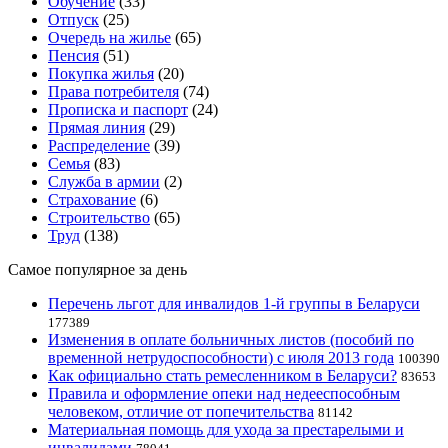
Обучение
(33)
Отпуск
(25)
Очередь на жилье
(65)
Пенсия
(51)
Покупка жилья
(20)
Права потребителя
(74)
Прописка и паспорт
(24)
Прямая линия
(29)
Распределение
(39)
Семья
(83)
Служба в армии
(2)
Страхование
(6)
Строительство
(65)
Труд
(138)
Самое популярное за день
Перечень льгот для инвалидов 1-й группы в Беларуси
177389
Изменения в оплате больничных листов (пособий по
временной нетрудоспособности) с июля 2013 года
100390
Как официально стать ремесленником в Беларуси?
83653
Правила и оформление опеки над недееспособным
человеком, отличие от попечительства
81142
Материальная помощь для ухода за престарелыми и
инвалидами