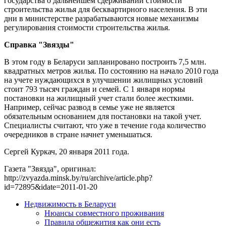
государства о дальнейшем сдерживании стоимости
строительства жилья для бесквартирного населения. В эти
дни в министерстве разрабатываются новые механизмы
регулирования стоимости строительства жилья.
Справка "Звязды"
В этом году в Беларуси запланировано построить 7,5 млн.
квадратных метров жилья. По состоянию на начало 2010 года
на учете нуждающихся в улучшении жилищных условий
стоит 793 тысяч граждан и семей. С 1 января нормы
постановки на жилищный учет стали более жесткими.
Например, сейчас развод в семье уже не является
обязательным основанием для постановки на такой учет.
Специалисты считают, что уже в течение года количество
очередников в стране начнет уменьшаться.
Сергей Куркач, 20 января 2011 года.
Газета "Звязда", оригинал:
http://zvyazda.minsk.by/ru/archive/article.php?
id=72895&idate=2011-01-20
Недвижимость в Беларуси
Нюансы совместного проживания
Правила общежития как они есть