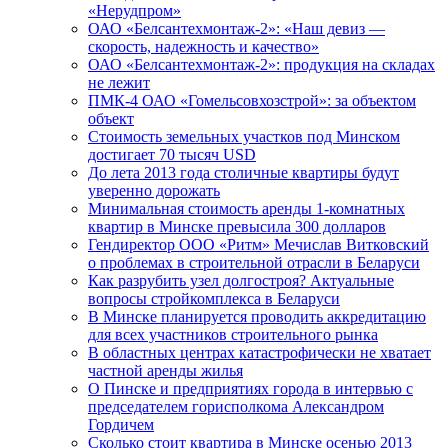
«Нерудпром»
ОАО «Белсантехмонтаж-2»: «Наш девиз —
скорость, надежность и качество»
ОАО «Белсантехмонтаж-2»: продукция на складах
не лежит
ПМК-4 ОАО «Гомельсовхозстрой»: за объектом
объект
Стоимость земельных участков под Минском
достигает 70 тысяч USD
До лета 2013 года столичные квартиры будут
уверенно дорожать
Минимальная стоимость аренды 1-комнатных
квартир в Минске превысила 300 долларов
Гендиректор ООО «Ритм» Мечислав Витковский
о проблемах в строительной отрасли в Беларуси
Как разрубить узел долгостроя? Актуальные
вопросы стройкомплекса в Беларуси
В Минске планируется проводить аккредитацию
для всех участников строительного рынка
В областных центрах катастрофически не хватает
частной аренды жилья
О Пинске и предприятиях города в интервью с
председателем горисполкома Александром
Гордичем
Сколько стоит квартира в Минске осенью 2013