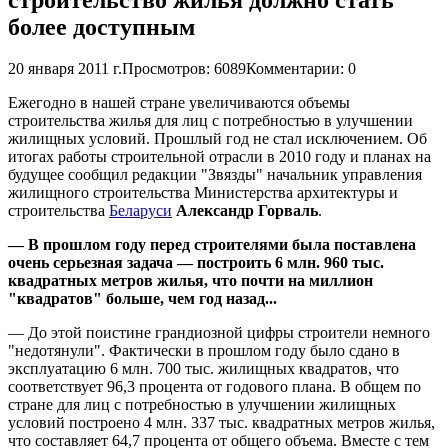
более доступным
20 января 2011 г.
Просмотров: 6089
Комментарии: 0
Ежегодно в нашей стране увеличиваются объемы
строительства жилья для лиц с потребностью в улучшении
жилищных условий. Прошлый год не стал исключением. Об
итогах работы строительной отрасли в 2010 году и планах на
будущее сообщил редакции "Звязды" начальник управления
жилищного строительства Министерства архитектуры и
строительства
Беларуси
Александр Горваль
.
— В прошлом году перед строителями была поставлена
очень серьезная задача — построить 6 млн. 960 тыс.
квадратных метров жилья, что почти на миллион
"квадратов" больше, чем год назад...
— До этой поистине грандиозной цифры строители немного
"недотянули". Фактически в прошлом году было сдано в
эксплуатацию 6 млн. 700 тыс. жилищных квадратов, что
соответствует 96,3 процента от годового плана. В общем по
стране для лиц с потребностью в улучшении жилищных
условий построено 4 млн. 337 тыс. квадратных метров жилья,
что составляет 64,7 процента от общего объема. Вместе с тем