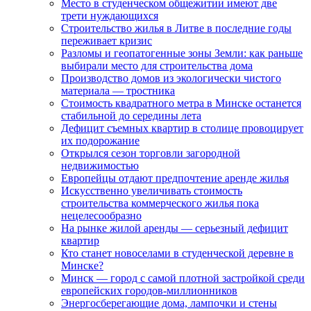
Место в студенческом общежитии имеют две
трети нуждающихся
Строительство жилья в Литве в последние годы
переживает кризис
Разломы и геопатогенные зоны Земли: как раньше
выбирали место для строительства дома
Производство домов из экологически чистого
материала — тростника
Стоимость квадратного метра в Минске останется
стабильной до середины лета
Дефицит съемных квартир в столице провоцирует
их подорожание
Открылся сезон торговли загородной
недвижимостью
Европейцы отдают предпочтение аренде жилья
Искусственно увеличивать стоимость
строительства коммерческого жилья пока
нецелесообразно
На рынке жилой аренды — серьезный дефицит
квартир
Кто станет новоселами в студенческой деревне в
Минске?
Минск — город с самой плотной застройкой среди
европейских городов-миллионников
Энергосберегающие дома, лампочки и стены