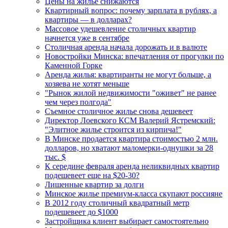
Цены на жилье снижаются
Квартирный вопрос: почему зарплата в рублях, а
квартиры — в долларах?
Массовое удешевление столичных квартир
начнется уже в сентябре
Столичная аренда начала дорожать и в валюте
Новостройки Минска: впечатления от прогулки по
Каменной Горке
Аренда жилья: квартиранты не могут больше, а
хозяева не хотят меньше
"Рынок жилой недвижимости "оживет" не ранее
чем через полгода"
Съемное столичное жилье снова дешевеет
Директор Лоевского КСМ Валерий Ястремский:
"Элитное жилье строится из кирпича!"
В Минске продается квартира стоимостью 2 млн.
долларов, но хватают маломерки-однушки за 28
тыс. $
К середине февраля аренда неликвидных квартир
подешевеет еще на $20-30?
Лишенные квартир за долги
Минское жилье премиум-класса скупают россияне
В 2012 году столичный квадратный метр
подешевеет до $1000
Застройщика клиент выбирает самостоятельно