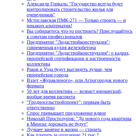
Александр Горваль: "Государство всегда будет
контролировать строительство жилья для
очередников"
Мстиславская ПМК-271 — Только строить — и
никаких альтернатив!
Вы собираетесь что-то построить? Прислушайтесь
к советам профессионалов
Предприятие "Лидастройконструкция":
современная кухня железобетона
Предприятие "Лидастройконструкция": о кадрах,
европейской сертификации и настроенности
коллектива
Раков и Узда будут выглядеть лучше, чем
европейские города
Взлет «Журавлиного», или Агрогородок нового
формата
50 лет для коллектива — возраст юношеский,
вообще время расцвета
"Гродносельстройпроект": первым быть
ответственно
Спрос превышает предложение вдвое
Николай Простолупов: "До нового года квартиры
в Минске дорожать не будут"
Лучшее занятие в жизни — строить
Как платить за отопление 21 тыс.?