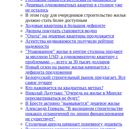
Дешевых однокомнатных квартир в столице уже
не осталось
В этом году для очередников строительство жилья
должно стать более доступным
Ходовые квартиры в большом дефиците
Дворцы покупать становится модно
"Охота" на дешевые квартиры продолжается
Агентства недвижимости получили рейтинг
надежности
"Упакованное" жилье в центре столицы продают
за миллион USD, а однокомнатную квартиру с
проблемами — всего за 30 тысяч долларов
Новый сезон на рынке жилья начинается с
дефицита предложения
Белорусский строительный рынок предлагает. Все
самое лучшее
Кто наживается на квадратных метрах?
Николай Ладутько: "Очередь на жилье в Минске
пересматриваться не будет"
В Бресте активно "вымывается" дешевое жилье
Александр Горваль: "В жилищном строительстве
никаких ограничений по линии финансирования
не существует"
Столичная аренда начинает понемногу дешеветь