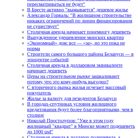
пересматриваться не будет"
В Бресте активно "вымывается" дешевое жилье
Александр Горваль: "В жилищном строительстве
никаких ограничений по линии финансирования
не существует"
Столичная аренда начинает понемногу дешеветь
Вынужденное удешевление минских квартир
«Экономный» дом: все — «за», но это пока не
норма
Строители самого большого района Беларуси — в
эпицентре событий
Столичная аренда в долларовом эквиваленте
начинает дешеветь
Цены на строительном рынке зашкаливают
потому, что это кому-нибудь выгодно?
С вторичного рынка жилья исчезает массовый
покупатель
Жилье за валюту для резидентов Беларуси
В городах-спутниках условия жилищного
кредитования будут более благоприятными, чем в
столице
Николай Простолупов: "Уже в этом году
жилищный "квадрат" в Минске может подешеветь
до 1000 usd"
Столичная аренда в долларах подешевела, а