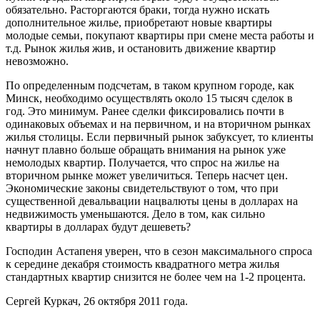
обязательно. Расторгаются браки, тогда нужно искать
дополнительное жилье, приобретают новые квартиры
молодые семьи, покупают квартиры при смене места работы и
т.д. Рынок жилья жив, и остановить движение квартир
невозможно.
По определенным подсчетам, в таком крупном городе, как
Минск, необходимо осуществлять около 15 тысяч сделок в
год. Это минимум. Ранее сделки фиксировались почти в
одинаковых объемах и на первичном, и на вторичном рынках
жилья столицы. Если первичный рынок забуксует, то клиенты
начнут плавно больше обращать внимания на рынок уже
немолодых квартир. Получается, что спрос на жилье на
вторичном рынке может увеличиться. Теперь насчет цен.
Экономические законы свидетельствуют о том, что при
существенной девальвации нацвалюты цены в долларах на
недвижимость уменьшаются. Дело в том, как сильно
квартиры в долларах будут дешеветь?
Господин Астапеня уверен, что в сезон максимального спроса
к середине декабря стоимость квадратного метра жилья
стандартных квартир снизится не более чем на 1-2 процента.
Сергей Куркач, 26 октября 2011 года.