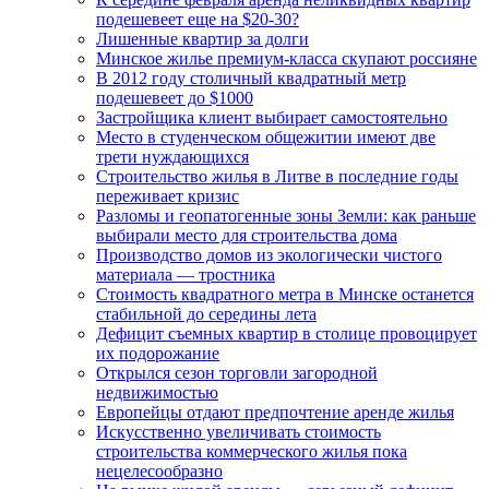
подешевеет еще на $20-30?
Лишенные квартир за долги
Минское жилье премиум-класса скупают россияне
В 2012 году столичный квадратный метр
подешевеет до $1000
Застройщика клиент выбирает самостоятельно
Место в студенческом общежитии имеют две
трети нуждающихся
Строительство жилья в Литве в последние годы
переживает кризис
Разломы и геопатогенные зоны Земли: как раньше
выбирали место для строительства дома
Производство домов из экологически чистого
материала — тростника
Стоимость квадратного метра в Минске останется
стабильной до середины лета
Дефицит съемных квартир в столице провоцирует
их подорожание
Открылся сезон торговли загородной
недвижимостью
Европейцы отдают предпочтение аренде жилья
Искусственно увеличивать стоимость
строительства коммерческого жилья пока
нецелесообразно