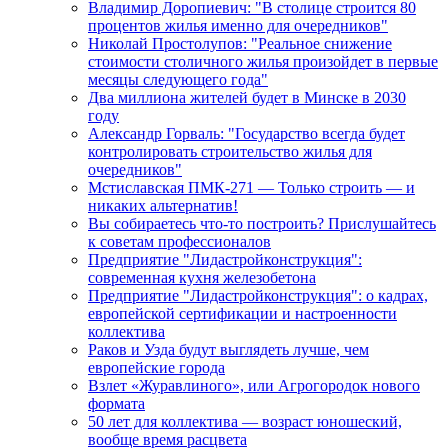
Владимир Доропиевич: "В столице строится 80
процентов жилья именно для очередников"
Николай Простолупов: "Реальное снижение
стоимости столичного жилья произойдет в первые
месяцы следующего года"
Два миллиона жителей будет в Минске в 2030
году
Александр Горваль: "Государство всегда будет
контролировать строительство жилья для
очередников"
Мстиславская ПМК-271 — Только строить — и
никаких альтернатив!
Вы собираетесь что-то построить? Прислушайтесь
к советам профессионалов
Предприятие "Лидастройконструкция":
современная кухня железобетона
Предприятие "Лидастройконструкция": о кадрах,
европейской сертификации и настроенности
коллектива
Раков и Узда будут выглядеть лучше, чем
европейские города
Взлет «Журавлиного», или Агрогородок нового
формата
50 лет для коллектива — возраст юношеский,
вообще время расцвета