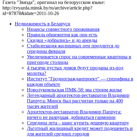
Газета "Звязда", оригинал на белорусском языке:
http://zvyazda.minsk.by/ru/archive/article.php?
id=87878&idate=2011-10-26
Недвижимость в Беларуси
Нюансы совместного проживания
Правила общежития как они есть
Скидки «добрались» и до аренды
Стабилизация жилищных цен продлится до
середины февраля
Увеличивается спрос на современные квартиры в
пригороде столицы
4 тысячи пустых домов будут проданы из-под
молотка?
Институт "Гродногражданпроект" — специфика в
каждом объекте
Новолукомльская ПМК-58: мы строим жилье
Легендарный архитектор-реставратор Владимир
Папруга: Минск был рассчитан только на 400
тысяч жителей
Архитектор-реставратор Владимир Папруга:
ничего не разрушая, добиваться гармонии
Середина лета – шанс купить дешевую квартиру
Льготный жилищный кредит может подешеветь и
для жителей средних городов