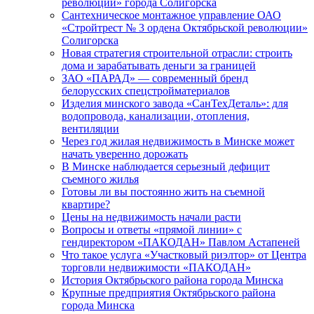
революции» города Солигорска
Сантехническое монтажное управление ОАО
«Стройтрест № 3 ордена Октябрьской революции»
Солигорска
Новая стратегия строительной отрасли: строить
дома и зарабатывать деньги за границей
ЗАО «ПАРАД» — современный бренд
белорусских спецстройматериалов
Изделия минского завода «СанТехДеталь»: для
водопровода, канализации, отопления,
вентиляции
Через год жилая недвижимость в Минске может
начать уверенно дорожать
В Минске наблюдается серьезный дефицит
съемного жилья
Готовы ли вы постоянно жить на съемной
квартире?
Цены на недвижимость начали расти
Вопросы и ответы «прямой линии» с
гендиректором «ПАКОДАН» Павлом Астапеней
Что такое услуга «Участковый риэлтор» от Центра
торговли недвижимости «ПАКОДАН»
История Октябрьского района города Минска
Крупные предприятия Октябрьского района
города Минска