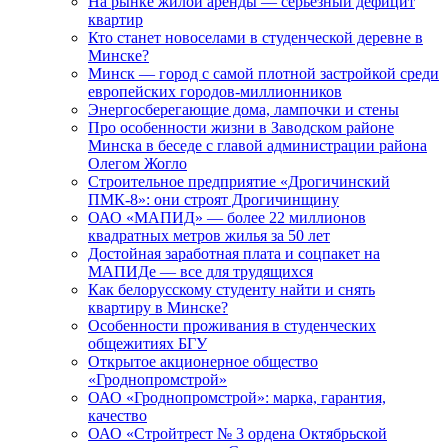
На рынке жилой аренды — серьезный дефицит
квартир
Кто станет новоселами в студенческой деревне в
Минске?
Минск — город с самой плотной застройкой среди
европейских городов-миллионников
Энергосберегающие дома, лампочки и стены
Про особенности жизни в Заводском районе
Минска в беседе с главой администрации района
Олегом Жогло
Строительное предприятие «Дрогичинский
ПМК-8»: они строят Дрогичинщину
ОАО «МАПИД» — более 22 миллионов
квадратных метров жилья за 50 лет
Достойная заработная плата и соцпакет на
МАПИДе — все для трудящихся
Как белорусскому студенту найти и снять
квартиру в Минске?
Особенности проживания в студенческих
общежитиях БГУ
Открытое акционерное общество
«Гроднопромстрой»
ОАО «Гроднопромстрой»: марка, гарантия,
качество
ОАО «Стройтрест № 3 ордена Октябрьской