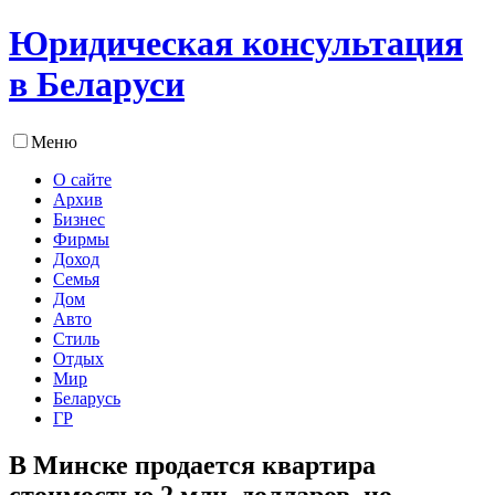
Юридическая консультация
в Беларуси
Меню
О сайте
Архив
Бизнес
Фирмы
Доход
Семья
Дом
Авто
Стиль
Отдых
Мир
Беларусь
ГР
В Минске продается квартира
стоимостью 2 млн. долларов, но