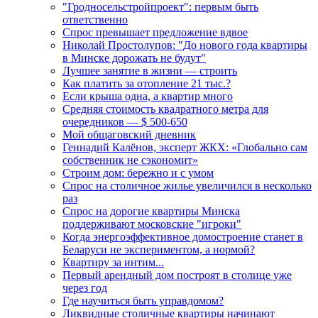
"Гродносельстройпроект": первым быть
ответственно
Спрос превышает предложение вдвое
Николай Простолупов: "До нового года квартиры
в Минске дорожать не будут"
Лучшее занятие в жизни — строить
Как платить за отопление 21 тыс.?
Если крыша одна, а квартир много
Средняя стоимость квадратного метра для
очередников — $ 500-650
Мой общаговский дневник
Геннадий Калёнов, эксперт ЖКХ: «Глобально сам
собственник не сэкономит»
Строим дом: бережно и с умом
Спрос на столичное жилье увеличился в несколько
раз
Спрос на дорогие квартиры Минска
поддерживают московские "игроки"
Когда энергоэффективное домостроение станет в
Беларуси не экспериментом, а нормой?
Квартиру за интим...
Первый арендный дом построят в столице уже
через год
Где научиться быть управдомом?
Ликвидные столичные квартиры начинают