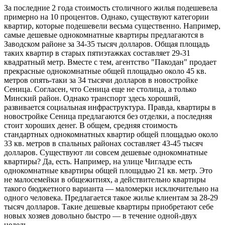
За последние 2 года стоимость столичного жилья подешевела
примерно на 10 процентов. Однако, существуют категории
квартир, которые подешевели весьма существенно. Например,
самые дешевые однокомнатные квартиры предлагаются в
Заводском районе за 34-35 тысяч долларов. Общая площадь
таких квартир в старых пятиэтажках составляет 29-31
квадратный метр. Вместе с тем, агентство "Пакодан" продает
прекрасные однокомнатные общей площадью около 45 кв.
метров опять-таки за 34 тысячи долларов в новостройке
Сеница. Согласен, что Сеница еще не столица, а только
Минский район. Однако транспорт здесь хороший,
развивается социальная инфраструктура. Правда, квартиры в
новостройке Сеница предлагаются без отделки, а последняя
стоит хороших денег. В общем, средняя стоимость
стандартных однокомнатных квартир общей площадью около
33 кв. метров в спальных районах составляет 43-45 тысяч
долларов. Существуют ли совсем дешевые однокомнатные
квартиры? Да, есть. Например, на улице Чигладзе есть
однокомнатные квартиры общей площадью 21 кв. метр. Это
не малосемейки в общежитиях, а действительно квартиры
такого бюджетного варианта — маломерки исключительно на
одного человека. Предлагается такое жилье клиентам за 28-29
тысяч долларов. Такие дешевые квартиры приобретают себе
новых хозяев довольно быстро — в течение одной-двух
недель.