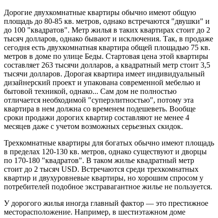
Дорогие двухкомнатные квартиры обычно имеют общую
площадь до 80-85 кв. метров, однако встречаются "двушки" и
до 100 "квадратов". Метр жилья в таких квартирах стоит до 2
тысяч долларов, однако бывают и исключения. Так, в продаже
сегодня есть двухкомнатная квартира общей площадью 75 кв.
метров в доме по улице Беды. Стартовая цена этой квартиры
составляет 263 тысячи долларов, а квадратный метр стоит 3,5
тысячи долларов. Дорогая квартира имеет индивидуальный
дизайнерский проект и упакована современной мебелью и
бытовой техникой, однако... Сам дом не полностью
отличается необходимой "суперэлитностью", потому эта
квартира в нем должна со временем подешеветь. Вообще
сроки продажи дорогих квартир составляют не менее 4
месяцев даже с учетом возможных серьезных скидок.
Трехкомнатные квартиры для богатых обычно имеют площадь
в пределах 120-130 кв. метров, однако существуют и дворцы
по 170-180 "квадратов". В таком жилье квадратный метр
стоит до 2 тысяч USD. Встречаются среди трехкомнатных
квартир и двухуровневые квартиры, но хорошим спросом у
потребителей подобное экстравагантное жилье не пользуется.
У дорогого жилья иногда главный фактор — это престижное
месторасположение. Например, в шестиэтажном доме