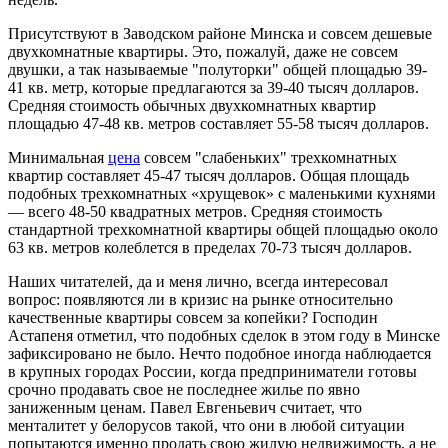
Присутствуют в Заводском районе Минска и совсем дешевые
двухкомнатные квартиры. Это, пожалуй, даже не совсем
двушки, а так называемые "полуторки" общей площадью 39-
41 кв. метр, которые предлагаются за 39-40 тысяч долларов.
Средняя стоимость обычных двухкомнатных квартир
площадью 47-48 кв. метров составляет 55-58 тысяч долларов.
Минимальная
цена
совсем "слабеньких" трехкомнатных
квартир составляет 45-47 тысяч долларов. Общая площадь
подобных трехкомнатных «хрущевок» с маленькими кухнями
— всего 48-50 квадратных метров. Средняя стоимость
стандартной трехкомнатной квартиры общей площадью около
63 кв. метров колеблется в пределах 70-73 тысяч долларов.
Наших читателей, да и меня лично, всегда интересовал
вопрос: появляются ли в кризис на рынке относительно
качественные квартиры совсем за копейки? Господин
Астапеня отметил, что подобных сделок в этом году в Минске
зафиксировано не было. Нечто подобное иногда наблюдается
в крупных городах России, когда предприниматели готовы
срочно продавать свое не последнее жилье по явно
заниженным ценам. Павел Евгеньевич считает, что
менталитет у белорусов такой, что они в любой ситуации
попытаются именно продать свою жилую недвижимость, а не