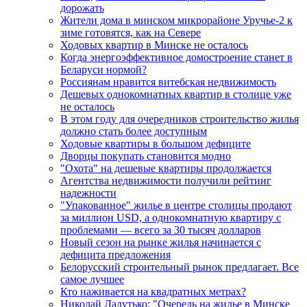
дорожать
Жители дома в минском микрорайоне Уручье-2 к
зиме готовятся, как на Севере
Ходовых квартир в Минске не осталось
Когда энергоэффективное домостроение станет в
Беларуси нормой?
Россиянам нравится витебская недвижимость
Дешевых однокомнатных квартир в столице уже
не осталось
В этом году для очередников строительство жилья
должно стать более доступным
Ходовые квартиры в большом дефиците
Дворцы покупать становится модно
"Охота" на дешевые квартиры продолжается
Агентства недвижимости получили рейтинг
надежности
"Упакованное" жилье в центре столицы продают
за миллион USD, а однокомнатную квартиру с
проблемами — всего за 30 тысяч долларов
Новый сезон на рынке жилья начинается с
дефицита предложения
Белорусский строительный рынок предлагает. Все
самое лучшее
Кто наживается на квадратных метрах?
Николай Ладутько: "Очередь на жилье в Минске