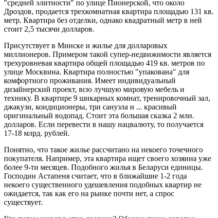
"средней элитности" по улице Пионерской, что около
Дроздов, продается трехкомнатная квартира площадью 131 кв.
метр. Квартира без отделки, однако квадратный метр в ней
стоит 2,5 тысячи долларов.
Присутствует в Минске и жилье для долларовых
миллионеров. Примером такой супер-недвижимости является
трехуровневая квартира общей площадью 419 кв. метров по
улице Москвина. Квартира полностью "упакована" для
комфортного проживания. Имеет индивидуальный
дизайнерский проект, всю лучшую мировую мебель и
технику. В квартире 9 шикарных комнат, тренировочный зал,
джакузи, кондиционеры, три санузла и ... красивый
оригинальный водопад. Стоит эта большая сказка 2 млн.
долларов. Если перевести в нашу нацвалюту, то получается
17-18 млрд. рублей.
Понятно, что такое жилье рассчитано на некоего точечного
покупателя. Например, эта квартира ищет своего хозяина уже
более 9-ти месяцев. Подобного жилья в Беларуси единицы.
Господин Астапеня считает, что в ближайшие 1-2 года
некоего существенного удешевления подобных квартир не
ожидается, так как его на рынке почти нет, а спрос
существует.