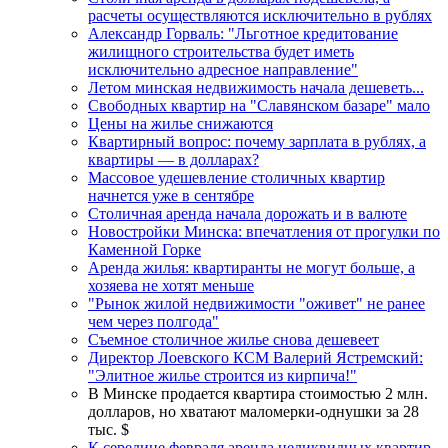
расчеты осуществляются исключительно в рублях
Александр Горваль: "Льготное кредитование
жилищного строительства будет иметь
исключительно адресное направление"
Летом минская недвижимость начала дешеветь...
Свободных квартир на "Славянском базаре" мало
Цены на жилье снижаются
Квартирный вопрос: почему зарплата в рублях, а
квартиры — в долларах?
Массовое удешевление столичных квартир
начнется уже в сентябре
Столичная аренда начала дорожать и в валюте
Новостройки Минска: впечатления от прогулки по
Каменной Горке
Аренда жилья: квартиранты не могут больше, а
хозяева не хотят меньше
"Рынок жилой недвижимости "оживет" не ранее
чем через полгода"
Съемное столичное жилье снова дешевеет
Директор Лоевского КСМ Валерий Ястремский:
"Элитное жилье строится из кирпича!"
В Минске продается квартира стоимостью 2 млн.
долларов, но хватают маломерки-однушки за 28
тыс. $
К середине февраля аренда неликвидных квартир