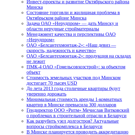
Инвест-проекты и развитие Октябрьского района
Минска
Состояние торговли и жилищная проблема в
Октябрьском районе Минска
Задача ОАО «Нерудпром» — дать Минску и
области нерудные стройматериалы
Менеджмент качества и перспективы ОАО
«Нерудпром»
ОАО «Белсантехмонтаж-2»: «Наш девиз —
скорость, надежность и качество»
ОАО «Белсантехмонтаж-2»: продукция на складах
не лежит
ПМК-4 ОАО «Гомельсовхозстрой»: за объектом
объект
Стоимость земельных участков под Минском
достигает 70 тысяч USD
До лета 2013 года столичные квартиры будут
уверенно дорожать
Минимальная стоимость аренды 1-комнатных
квартир в Минске превысила 300 долларов
Гендиректор ООО «Ритм» Мечислав Витковский
о проблемах в строительной отрасли в Беларуси
Как разрубить узел долгостроя? Актуальные
вопросы стройкомплекса в Беларуси
В Минске планируется проводить аккредитацию