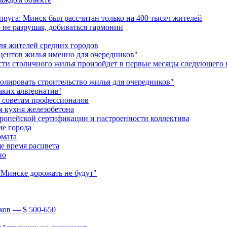
руга: Минск был рассчитан только на 400 тысяч жителей
 не разрушая, добиваться гармонии
я жителей средних городов
центов жилья именно для очередников"
ти столичного жилья произойдет в первые месяцы следующего 
ролировать строительство жилья для очередников"
ких альтернатив!
к советам профессионалов
я кухня железобетона
вропейской сертификации и настроенности коллектива
ие города
рмата
е время расцвета
но
 Минске дорожать не будут"
ков — $ 500-650