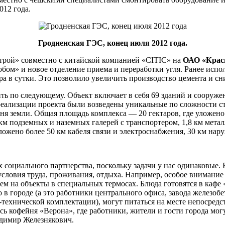
012 года.
Гродненская ГЭС, конец июля 2012 года.
рой» совместно с китайской компанией «CITIC» на
ОАО «Крас
бом» и новое отделение приема и переработки угля. Ранее испо
ра в сутки. Это позволило увеличить производство цемента и сн
ь по следующему. Объект включает в себя 69 зданий и сооруже
 реализации проекта были возведены уникальные по сложности 
ня земли. Общая площадь комплекса — 20 гектаров, где уложено
км подземных и наземных галерей с транспортером, 1,8 км мета
жено более 50 км кабеля связи и электроснабжения, 30 км нару
оциального партнерства, поскольку задачи у нас одинаковые. В
условия труда, проживания, отдыха. Например, особое внимание 
яем на объекты в специальных термосах. Блюда готовятся в кафе
но в городе (а это работники центрального офиса, завода желез
хнической комплектации), могут питаться на месте непосредств
 кофейня «Верона», где работники, жители и гости города могу
адимир Железнякович.