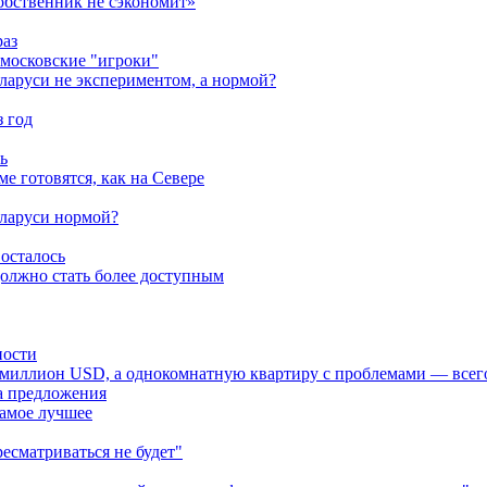
обственник не сэкономит»
раз
московские "игроки"
ларуси не экспериментом, а нормой?
 год
ь
е готовятся, как на Севере
еларуси нормой?
осталось
должно стать более доступным
ности
 миллион USD, а однокомнатную квартиру с проблемами — всего
а предложения
самое лучшее
есматриваться не будет"