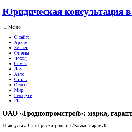
Юридическая консультация в
Меню
О сайте
Архив
Бизнес
Фирмы
Доход
Семья
Дом
Авто
Стиль
Отдых
Мир
Беларусь
ГР
ОАО «Гроднопромстрой»: марка, гарант
11 августа 2012 г.
Просмотров: 6177
Комментарии: 0