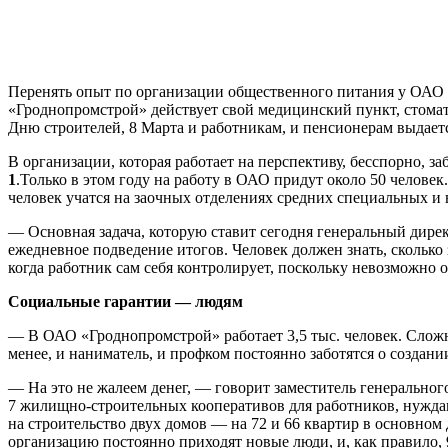
Перенять опыт по организации общественного питания у ОАО «Г
«Гроднопромстрой» действует свой медицинский пункт, стомат
Дню строителей, 8 Марта и работникам, и пенсионерам выдает
В организации, которая работает на перспективу, бесспорно, з
1
.Только в этом году на работу в ОАО придут около 50 челове
человек учатся на заочных отделениях средних специальных и
— Основная задача, которую ставит сегодня генеральный дире
ежедневное подведение итогов. Человек должен знать, сколько 
когда работник сам себя контролирует, поскольку невозможно о
Социальные гарантии — людям
— В ОАО «Гроднопромстрой» работает 3,5 тыс. человек. Сложнос
менее, и наниматель, и профком постоянно заботятся о создан
— На это не жалеем денег, — говорит заместитель генерально
7 жилищно-строительных кооперативов для работников, нужда
на строительство двух домов — на 72 и 66 квартир в основном
организацию постоянно приходят новые люди, и, как правило, 