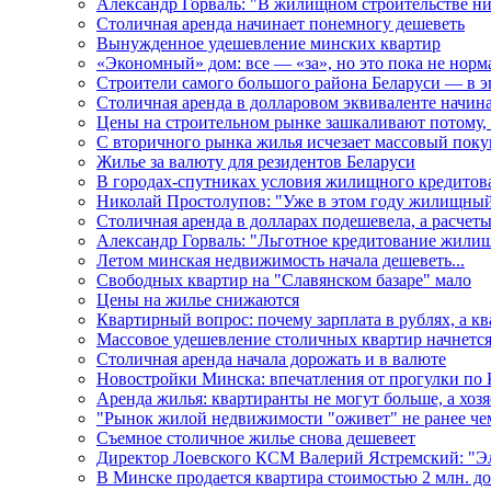
Александр Горваль: "В жилищном строительстве н
Столичная аренда начинает понемногу дешеветь
Вынужденное удешевление минских квартир
«Экономный» дом: все — «за», но это пока не норм
Строители самого большого района Беларуси — в 
Столичная аренда в долларовом эквиваленте начин
Цены на строительном рынке зашкаливают потому, 
С вторичного рынка жилья исчезает массовый поку
Жилье за валюту для резидентов Беларуси
В городах-спутниках условия жилищного кредитова
Николай Простолупов: "Уже в этом году жилищный 
Столичная аренда в долларах подешевела, а расчет
Александр Горваль: "Льготное кредитование жилищ
Летом минская недвижимость начала дешеветь...
Свободных квартир на "Славянском базаре" мало
Цены на жилье снижаются
Квартирный вопрос: почему зарплата в рублях, а к
Массовое удешевление столичных квартир начнется
Столичная аренда начала дорожать и в валюте
Новостройки Минска: впечатления от прогулки по
Аренда жилья: квартиранты не могут больше, а хозя
"Рынок жилой недвижимости "оживет" не ранее чем
Съемное столичное жилье снова дешевеет
Директор Лоевского КСМ Валерий Ястремский: "Эл
В Минске продается квартира стоимостью 2 млн. до