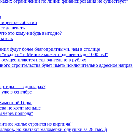
икаких ограничений по линии финансирования не существует"
а
эпицентре событий
ает дешеветь
что это кому-нибудь выгодно?
патель
ния будут более благоприятными, чем в столице
"квадрат" в Минске может подешеветь до 1000 usd"
ы осуществляются исключительно в рублях
ного строительства будет иметь исключительно адресное напра
вартиры — в долларах?
 уже в сентябре
 Каменной Горке
ева не хотят меньше
 через полгода"
итное жилье строится из кирпича!"
лларов, но хватают маломерки-однушки за 28 тыс. $