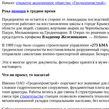
Начало:
открытое акционерное общество «Гроднопромстрой»
.
Рука
помощи
в трудное время
Предприятие не остается в стороне от ликвидации последств
строители работают на восстановлении школы в городе Крымск
области для людей, ставших жертвами аварии на Чернобыльско
Пацуи, Мильковщина на Гродненщине. В Озерах по решению ме
председатель профкома
Владимир Железнякович
. —
Недавно 
В 1989 году было создано строительное управление
«273 БМА 
гродненские специалисты восстанавливали разрушенный город.
отправляли самолетами военно-транспортной авиации. Белору
Эти и многие другие документы, фотографии хранятся в музее
настоящего.
Что ни проект, то масштаб
Именно ОАО «Гроднопромстрой» поручают все значимые для об
сложное гидротехническое сооружение, фундаментная плита кот
тонн арматуры. Работы велись в две смены 8 структурными п
смеси при
строительстве
станции позволило изменить технолог
механизированной укладки специальными насосами, без исполь
Сейчас водохранилище заполняется, в августе планируется сов