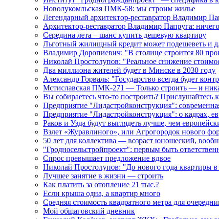
Новолукомльская ПМК-58: мы строим жилье
Легендарный архитектор-реставратор Владимир Пап
Архитектор-реставратор Владимир Папруга: ничего
Середина лета – шанс купить дешевую квартиру
Льготный жилищный кредит может подешеветь и дл
Владимир Доропиевич: "В столице строится 80 про
Николай Простолупов: "Реальное снижение стоимос
Два миллиона жителей будет в Минске в 2030 году
Александр Горваль: "Государство всегда будет конт
Мстиславская ПМК-271 — Только строить — и ника
Вы собираетесь что-то построить? Прислушайтесь 
Предприятие "Лидастройконструкция": современна
Предприятие "Лидастройконструкция": о кадрах, е
Раков и Узда будут выглядеть лучше, чем европейск
Взлет «Журавлиного», или Агрогородок нового фо
50 лет для коллектива — возраст юношеский, вообщ
"Гродносельстройпроект": первым быть ответствен
Спрос превышает предложение вдвое
Николай Простолупов: "До нового года квартиры в
Лучшее занятие в жизни — строить
Как платить за отопление 21 тыс.?
Если крыша одна, а квартир много
Средняя стоимость квадратного метра для очередни
Мой общаговский дневник