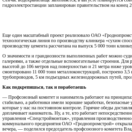
гидроэлектростанции запланирован правительством на конец 2
Еще один масштабный проект реализовало ОАО «Гроднопромст
технологическая линия по производству клинкера «сухим спосо
производству цемента рассчитана на выпуск 5 000 тонн клинке
О значимости и грандиозности выполненных работ можно судит
галереями, а также отдельные вспомогательные строения. Для
высотой до 106 метров над поверхностью и 21 метра ниже уров
смонтировано 11 000 тонн металлоконструкций, построено 3,5 
трубопроводов, 5 км подъездных железнодорожных путей, проло
Как подкрепишься, так и поработаешь
— Профсоюзный комитет и наниматель работают на принципах с
стабильно, а работники имели хорошие заработки, безопасные 
которые у нас на постоянном контроле. Горячие обеды доставл
доплачивает наниматель. Ну, а те, кто работает непосредствен
управления «Спецстроймонтаж», управления производственно-те
коммунального предприятия ОАО «Гроднопромстрой» открылась
вечера, — поделился председатель профсоюзного комитета Вл