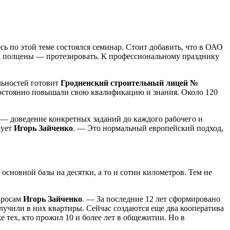
ь по этой теме состоялся семинар. Стоит добавить, что в ОАО
за полцены — протезировать. К профессиональному празднику
альностей готовит
Гродненский строительный лицей №
и постоянно повышали свою квалификацию и знания. Около 120
 — доведение конкретных заданий до каждого рабочего и
рует
Игорь Зайченко
. — Это нормальный европейский подход,
основной базы на десятки, а то и сотни километров. Тем не
опросам
Игорь Зайченко
. — За последние 12 лет сформировано
чили в них квартиры. Сейчас создаются еще два кооператива
 тех, кто прожил 10 и более лет в общежитии. Но в