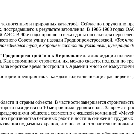
ий техногенных и природных катастроф. Сейчас по поручению п
, пострадавшего в результате затопления. В 1986-1988 годах О
й АЭС. В 90-е годы прошлого века сданы поселки для переселен
стного Совета улицу назвали Гроднопромстроевской. «
Так что 
наведывался туда, в хорошем состоянии указатели, нумерация д
"Гроднопромстрой"» в г. Кировакане
для ликвидации последст
 Как вспоминают строители, их, можно сказать, подняли по тре
сы за короткое время построили в Армении много сейсмоустойч
 истории предприятия. С каждым годом экспозиция расширяется
ласти и страны объекты. В частности завершается строительст
орого находится на 10 метров ниже уровня воды. За время строит
одразделениями общества совместно с чешской компанией «Mave
ию производства бетонных работ и достичь снижения трудовых з
зования подъемных кранов, что позволило значительно повысит
местно с чешскими специалистами смонтировать оборудование и 