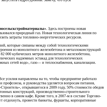
носельскстройматериалы»
. Здесь построены новая
льзовался природный газ. Новая технологическая линия по
изить затраты топливно-энергетических ресурсов.
ний, которые связаны между собой технологическими
строения из монолитного железобетона и металлоконструкций
 82 000 кубических метров монолитного железобетона,
ллических надземных эстакад для технологических
жных сетей водо-, газо— и теплоснабжения, канализации.
се усилия направлены на то, чтобы предприятие работало
и профсоюза, и руководства уделяется вопросам питания,
 «Строитель», открывшегося в 2009 году, 50% стоимости обедов
обетонных конструкций, производственно-строительного
енно в самом кафе. Кроме того, в 2007-м в составе Торгово-
т отдохнуть, провести банкеты, фуршеты, корпоративные