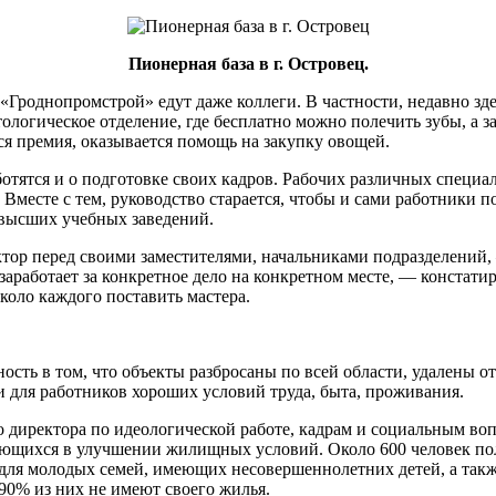
Пионерная база в г. Островец.
роднопромстрой» едут даже коллеги. В частности, недавно здес
ологическое отделение, где бесплатно можно полечить зубы, а 
ся премия, оказывается помощь на закупку овощей.
аботятся и о подготовке своих кадров. Рабочих различных специ
к. Вместе с тем, руководство старается, чтобы и сами работник
 высших учебных заведений.
ктор перед своими заместителями, начальниками подразделений,
заработает за конкретное дело на конкретном месте, — констати
коло каждого поставить мастера.
ть в том, что объекты разбросаны по всей области, удалены от 
ии для работников хороших условий труда, быта, проживания.
го директора по идеологической работе, кадрам и социальным в
ющихся в улучшении жилищных условий. Около 600 человек полу
 для молодых семей, имеющих несовершеннолетних детей, а также
90% из них не имеют своего жилья.