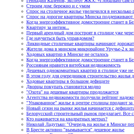
Геннадий Калёнов, эксперт ЖКХ: «Глобально сам с
Строим дом: бережно и с умом
Спрос на столичное жилье увеличился в несколько 
Спрос на дорогие квартиры Минска поддерживают 
Когда энергоэффективное домостроение станет в Бе
Квартиру за интим...
Первый арендный дом построят в столице уже через
Где научиться быть управдомом?
Ликвидные столичные квартиры начинают дорожат
Жители дома в минском микрорайоне Уручье-2 к зим
Ходовых квартир в Минске не осталось
Когда энергоэффективное домостроение станет в Б
Россиянам нравится витебская недвижимость
Дешевых однокомнатных квартир в столице уже не 
В этом году для очередников строительство жилья 
Ходовые квартиры в большом дефиците
Дворцы покупать становится модно
"Охота" на дешевые квартиры продолжается
Агентства недвижимости получили рейтинг надеж
"Упакованное" жилье в центре столицы продают за
Новый сезон на рынке жилья начинается с дефицит
Белорусский строительный рынок предлагает. Все 
Кто наживается на квадратных метрах?
Николай Ладутько: "Очередь на жилье в Минске пер
В Бресте активно "вымывается" дешевое жилье