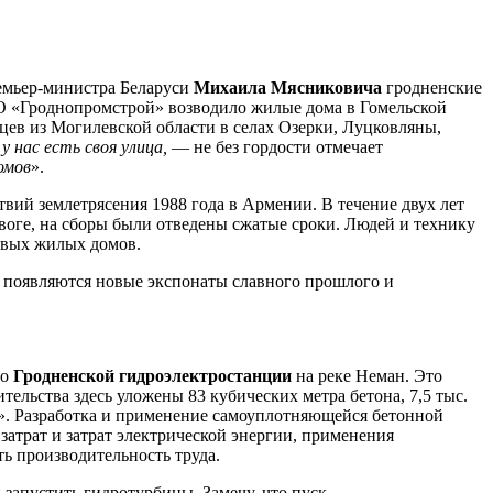
ремьер-министра Беларуси
Михаила Мясниковича
гродненские
АО «Гроднопромстрой» возводило жилые дома в Гомельской
цев из Могилевской области в селах Озерки, Луцковляны,
у нас есть своя улица,
— не без гордости отмечает
омов
».
вий землетрясения 1988 года в Армении. В течение двух лет
воге, на сборы были отведены сжатые сроки. Людей и технику
ивых жилых домов.
, появляются новые экспонаты славного прошлого и
во
Гродненской гидроэлектростанции
на реке Неман. Это
ельства здесь уложены 83 кубических метра бетона, 7,5 тыс.
l». Разработка и применение самоуплотняющейся бетонной
атрат и затрат электрической энергии, применения
ь производительность труда.
запустить гидротурбины. Замечу, что пуск