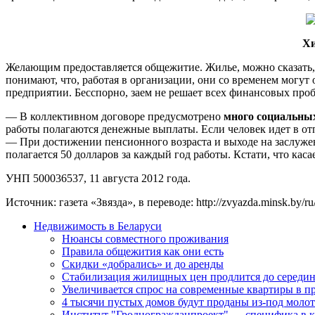
Хи
Желающим предоставляется общежитие. Жилье, можно сказать,
понимают, что, работая в организации, они со временем могут
предприятии. Бесспорно, заем не решает всех финансовых пробл
— В коллективном договоре предусмотрено
много социальны
работы полагаются денежные выплаты. Если человек идет в от
— При достижении пенсионного возраста и выходе на заслуженн
полагается 50 долларов за каждый год работы. Кстати, что каса
УНП 500036537, 11 августа 2012 года.
Источник: газета «Звязда», в переводе: http://zvyazda.minsk.by/ru
Недвижимость в Беларуси
Нюансы совместного проживания
Правила общежития как они есть
Скидки «добрались» и до аренды
Стабилизация жилищных цен продлится до середи
Увеличивается спрос на современные квартиры в п
4 тысячи пустых домов будут проданы из-под молот
Институт "Гродногражданпроект" — специфика в к