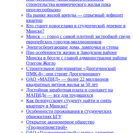
строительства коммерческого жилья пока
нецелесообразно
На рынке жилой аренды — серьезный дефицит
квартир
Кто станет новоселами в студенческой деревне в
Минске?
Минск — город с самой плотной застройкой среди
европейских городов-миллионников
Энергосберегающие дома, лампочки и стены
Про особенности жизни в Заводском районе
Минска в беседе с главой администрации района
Олегом Жогло
Строительное предприятие «Дрогичинский
ПМК-8»: они строят Дрогичинщину
ОАО «МАПИД» — более 22 миллионов
квадратных метров жилья за 50 лет
Достойная заработная плата и соцпакет на
МАПИДе — все для трудящихся
Как белорусскому студенту найти и снять
квартиру в Минске?
Особенности проживания в студенческих
общежитиях БГУ
Открытое акционерное общество
«Гроднопромстрой»
ОАО «Гроднопромстрой»: марка, гарантия,