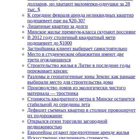
долларов, но хватают маломерки-однушки за 28
тыс. $
К середине февраля аренда неликвидных квартир
подешевеет еще на $20-30?
Лишенные квартир за долги
Минское жилье премиум-класса скупают россияне
В 2012 году столичный квадратный метр
подешевеет до $1000
Застройщика клиент выбирает самостоятельно
Место в студенческом общежитии имеют две
трети нуждающихся
Строительство жилья в Литве в последние годы
переживает кризис
Разломы и геопатогенные зоны Земли: как раньше
выбирали место для строительства дома
Производство домов из экологически чистого
материала — тростника
Стоимость квадратного метра в Минске останется
стабильной до середины лета
Дефицит съемных квартир в столице провоцирует
их подорожание
Открылся сезон торговли загородной
недвижимостью
Европейцы отдают предпочтение аренде жилья
Искусственно увеличивать стоимость