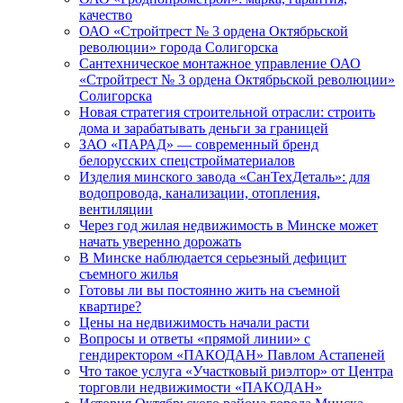
качество
ОАО «Стройтрест № 3 ордена Октябрьской
революции» города Солигорска
Сантехническое монтажное управление ОАО
«Стройтрест № 3 ордена Октябрьской революции»
Солигорска
Новая стратегия строительной отрасли: строить
дома и зарабатывать деньги за границей
ЗАО «ПАРАД» — современный бренд
белорусских спецстройматериалов
Изделия минского завода «СанТехДеталь»: для
водопровода, канализации, отопления,
вентиляции
Через год жилая недвижимость в Минске может
начать уверенно дорожать
В Минске наблюдается серьезный дефицит
съемного жилья
Готовы ли вы постоянно жить на съемной
квартире?
Цены на недвижимость начали расти
Вопросы и ответы «прямой линии» с
гендиректором «ПАКОДАН» Павлом Астапеней
Что такое услуга «Участковый риэлтор» от Центра
торговли недвижимости «ПАКОДАН»