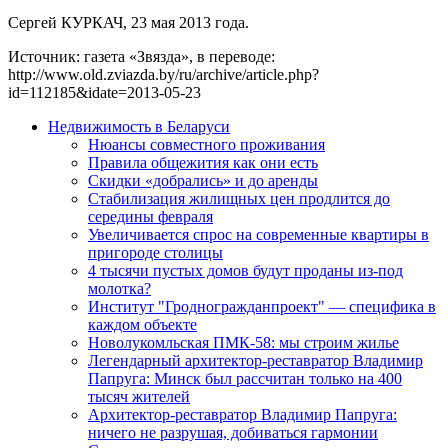
Сергей КУРКАЧ, 23 мая 2013 года.
Источник: газета «Звязда», в переводе:
http://www.old.zviazda.by/ru/archive/article.php?
id=112185&idate=2013-05-23
Недвижимость в Беларуси
Нюансы совместного проживания
Правила общежития как они есть
Скидки «добрались» и до аренды
Стабилизация жилищных цен продлится до
середины февраля
Увеличивается спрос на современные квартиры в
пригороде столицы
4 тысячи пустых домов будут проданы из-под
молотка?
Институт "Гродногражданпроект" — специфика в
каждом объекте
Новолукомльская ПМК-58: мы строим жилье
Легендарный архитектор-реставратор Владимир
Папруга: Минск был рассчитан только на 400
тысяч жителей
Архитектор-реставратор Владимир Папруга:
ничего не разрушая, добиваться гармонии