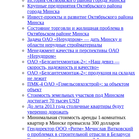
История Октябрьского района города Минска
Крупные предприятия Октябрьского района
города Минска
Инвест-проекты и развитие Октябрьского района
Минска
Состояние торговли и жилищная проблема в
Октябрьском районе Минска
Задача ОАО «Нерудпром» — дать Минску и
области нерудные стройматериалы
Менеджмент качества и перспективы ОАО
«Нерудпром»
ОАО «Белсантехмонтаж-2»: «Наш девиз —
скорость, надежность и качество»
ОАО «Белсантехмонтаж-2»: продукция на складах
не лежит
ПМК-4 ОАО «Гомельсовхозстрой»: за объектом
объект
Стоимость земельных участков под Минском
достигает 70 тысяч USD
До лета 2013 года столичные квартиры будут
уверенно дорожать
Минимальная стоимость аренды 1-комнатных
квартир в Минске превысила 300 долларов
Гендиректор ООО «Ритм» Мечислав Витковский
о проблемах в строительной отрасли в Беларуси