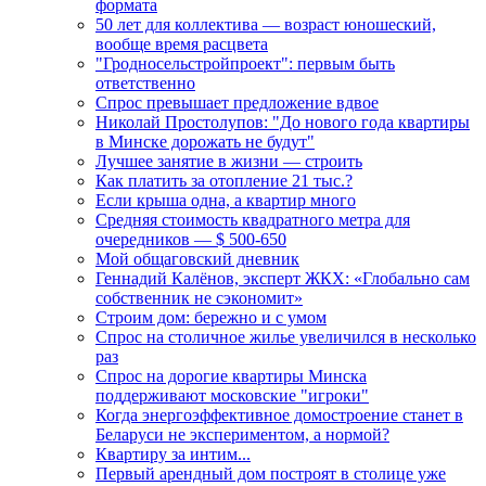
формата
50 лет для коллектива — возраст юношеский,
вообще время расцвета
"Гродносельстройпроект": первым быть
ответственно
Спрос превышает предложение вдвое
Николай Простолупов: "До нового года квартиры
в Минске дорожать не будут"
Лучшее занятие в жизни — строить
Как платить за отопление 21 тыс.?
Если крыша одна, а квартир много
Средняя стоимость квадратного метра для
очередников — $ 500-650
Мой общаговский дневник
Геннадий Калёнов, эксперт ЖКХ: «Глобально сам
собственник не сэкономит»
Строим дом: бережно и с умом
Спрос на столичное жилье увеличился в несколько
раз
Спрос на дорогие квартиры Минска
поддерживают московские "игроки"
Когда энергоэффективное домостроение станет в
Беларуси не экспериментом, а нормой?
Квартиру за интим...
Первый арендный дом построят в столице уже