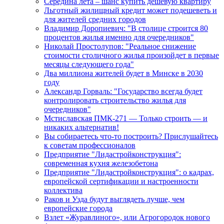
Середина лета – шанс купить дешевую квартиру
Льготный жилищный кредит может подешеветь и
для жителей средних городов
Владимир Доропиевич: "В столице строится 80
процентов жилья именно для очередников"
Николай Простолупов: "Реальное снижение
стоимости столичного жилья произойдет в первые
месяцы следующего года"
Два миллиона жителей будет в Минске в 2030
году
Александр Горваль: "Государство всегда будет
контролировать строительство жилья для
очередников"
Мстиславская ПМК-271 — Только строить — и
никаких альтернатив!
Вы собираетесь что-то построить? Прислушайтесь
к советам профессионалов
Предприятие "Лидастройконструкция":
современная кухня железобетона
Предприятие "Лидастройконструкция": о кадрах,
европейской сертификации и настроенности
коллектива
Раков и Узда будут выглядеть лучше, чем
европейские города
Взлет «Журавлиного», или Агрогородок нового