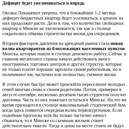
Дефицит будет увеличиваться и впредь
Оксана Лукашевич уверена, что в ближайшие 1-2 месяца
дефицит бюджетных квартир будет усиливаться, а ценник на
них продолжит расти. Дело в том, что количество свободных
квартир в Минске не увеличивается, так как в столице
сократились объемы строительства жилья для очередников.
Вторым фактором давления на арендный рынок стала
новая
волна квартирантов из близлежащих населенных пунктов
Минска, которые нашли в столице денежную работу. Сейчас в
главном мегаполисе страны начало действовать много
иностранных торговых центров и других структур, которые
не только платят хорошие зарплаты своим работникам, но и
оплачивают им, частично или полностью, съемное жилье.
В этом случае быстро может произойти переселение молодых
семей минчан снова к своим родителям. Потом, примерно в
августе-сентябре, несколько десятков тысяч студентов получат
дипломы. Часть из них пожелает остаться в Минске. На это же
время приходится в столице максимальный студенческий бум,
когда здесь появится очередная волна первокурсников. Если
подобные прогнозы хотя бы только частично начнут
сбываться, то в Минске со съемным жильем станет
действительно тяжело. Тогда и цены на месте стоять не будут.