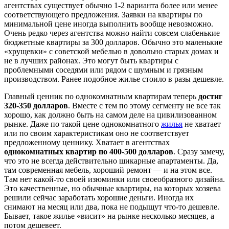
агентствах существует обычно 1-2 варианта более или менее
соответствующего предложения. Заявки на квартиры по
минимальной цене иногда выполнить вообще невозможно.
Очень редко через агентства можно найти совсем слабенькие
бюджетные квартиры за 300 долларов. Обычно это маленькие
«хрущевки» с советской мебелью в довольно старых домах и
не в лучших районах. Это могут быть квартиры с
проблемными соседями или рядом с шумным и грязным
производством. Ранее подобное жилье стоило в разы дешевле.
Главный ценник по однокомнатным квартирам теперь
достиг
320-350 долларов
. Вместе с тем по этому сегменту не все так
хорошо, как должно быть на самом деле на цивилизованном
рынке. Даже по такой цене однокомнатного
жилья
не хватает
или по своим характеристикам оно не соответствует
предложенному ценнику. Хватает в агентствах
однокомнатных квартир по 400-500 долларов
. Сразу замечу,
что это не всегда действительно шикарные апартаменты. Да,
там современная мебель, хороший ремонт — и на этом все.
Там нет какой-то своей изюминки или своеобразного дизайна.
Это качественные, но обычные квартиры, на которых хозяева
решили сейчас заработать хорошие деньги. Иногда их
снимают на месяц или два, пока не подыщут что-то дешевле.
Бывает, такое жилье «висит» на рынке несколько месяцев, а
потом дешевеет.