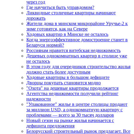
через год
Где научиться быть управдомом?
Ликвидные столичные квартиры начинают
дорожать
Жители дома в минском микрорайоне Уручье-2 к
зиме готовятся, как на Севере
Ходовых квартир в Минске не осталось
Когда энергоэффективное домостроение станет в
Беларуси нормой?
Россиянам нравится витебская недвижимость
Дешевых однокомнатных квартир в столице уже
не осталось
В этом году для очередников строительство жилья
должно стать более доступным
Ходовые квартиры в большом дефиците
Дворцы покупать становится модно
"Охота" на дешевые квартиры продолжается
Агентства недвижимости получили рейтинг
надежности
"Упакованное" жилье в центре столицы продают
за миллион USD, а однокомнатную квартиру с
проблемами — всего за 30 тысяч долларов
Новый сезон на рынке жилья начинается с
дефицита предложения
Белорусский строительный рынок предлагает. Все