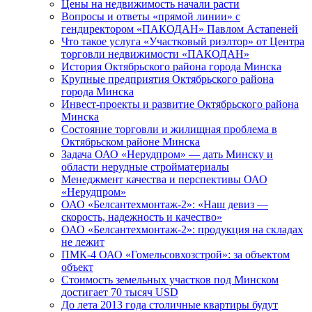
Цены на недвижимость начали расти
Вопросы и ответы «прямой линии» с
гендиректором «ПАКОДАН» Павлом Астапеней
Что такое услуга «Участковый риэлтор» от Центра
торговли недвижимости «ПАКОДАН»
История Октябрьского района города Минска
Крупные предприятия Октябрьского района
города Минска
Инвест-проекты и развитие Октябрьского района
Минска
Состояние торговли и жилищная проблема в
Октябрьском районе Минска
Задача ОАО «Нерудпром» — дать Минску и
области нерудные стройматериалы
Менеджмент качества и перспективы ОАО
«Нерудпром»
ОАО «Белсантехмонтаж-2»: «Наш девиз —
скорость, надежность и качество»
ОАО «Белсантехмонтаж-2»: продукция на складах
не лежит
ПМК-4 ОАО «Гомельсовхозстрой»: за объектом
объект
Стоимость земельных участков под Минском
достигает 70 тысяч USD
До лета 2013 года столичные квартиры будут