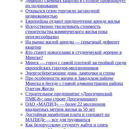
Дефицит съемных квартир в столице провоцирует
их подорожание
Открылся сезон торговли загородной
недвижимостью
Европейцы отдают предпочтение аренде жилья
Искусственно увеличивать стоимость
строительства коммерческого жилья пока
нецелесообразно
На рынке жилой аренды — серьезный дефицит
квартир
Кто станет новоселами в студенческой деревне в
Минске?
Минск — город с самой плотной застройкой среди
европейских городов-миллионников
Энергосберегающие дома, лампочки и стены
Про особенности жизни в Заводском районе
Минска в беседе с главой администрации района
Олегом Жогло
Строительное предприятие «Дрогичинский
ПМК-8»: они строят Дрогичинщину
ОАО «МАПИД» — более 22 миллионов
квадратных метров жилья за 50 лет
Достойная заработная плата и соцпакет на
МАПИДе — все для трудящихся
Как белорусскому студенту найти и снять