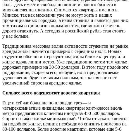
роль здесь имеет и свобода по линии игрового бизнеса в
многочисленных казино. Снимаются квартиры именно в
Минске, так как москвичи уже не могут жить в наших
провинциальных городках, а наша столица и является для них
тем тихим и цивилизованным местом, где можно не очень
дорого отдохнуть. А сегодня и российский рубль стал стоить
у нас больше.
Традиционная массовая волна активности студентов на рынке
аренды жилья начнется примерно с середины июля. Новых
студентов обычно интересуют квартиры ближе к центру или
жилье вдоль линии метро. Уже традиционно летом там жилье
дорожает примерно на 30-50 долларов. В этом году подобного
подорожания, скорее всего, не будет, но и предполагаемое
удешевление будет не таким сильным, так как возникнет
увеличенный спрос на арендное жилье.
Сильнее всего подешевеют дорогие квартиры
Еще и сейчас большие по площади трех— и
четырехкомнатные ликвидные квартиры элит-класса вдоль
метро предлагаются клиентам иногда за 450-500 долларов.
Спрос на такое жилье минимальный. Чтобы отыскать клиента
на подобное жилье, ценник необходимо снизить примерно на
80-100 долларов. Более дорогие квартиры, которые еще 5-6