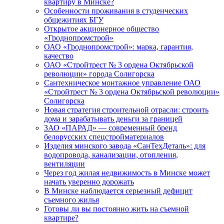
квартиру в Минске?
Особенности проживания в студенческих
общежитиях БГУ
Открытое акционерное общество
«Гроднопромстрой»
ОАО «Гроднопромстрой»: марка, гарантия,
качество
ОАО «Стройтрест № 3 ордена Октябрьской
революции» города Солигорска
Сантехническое монтажное управление ОАО
«Стройтрест № 3 ордена Октябрьской революции»
Солигорска
Новая стратегия строительной отрасли: строить
дома и зарабатывать деньги за границей
ЗАО «ПАРАД» — современный бренд
белорусских спецстройматериалов
Изделия минского завода «СанТехДеталь»: для
водопровода, канализации, отопления,
вентиляции
Через год жилая недвижимость в Минске может
начать уверенно дорожать
В Минске наблюдается серьезный дефицит
съемного жилья
Готовы ли вы постоянно жить на съемной
квартире?