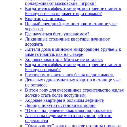
поддерживают московские "игроки"
Когда энергоэффективное домостроение станет в
Беларуси не экспериментом, а нормой?
Квартиру за интим...
Первый арендный дом построят в столице уже
через год
Где научиться быть управдомом?
Ликвидные столичные квартиры начинают
дорожать
Жители дома в минском микрорайоне Уручье-2 к
зиме готовятся, как на Севере
Ходовых квартир в Минске не осталось
Когда энергоэффективное домостроение станет в
Беларуси нормой?
Россиянам нравится витебская недвижимость
Дешевых однокомнатных квартир в столице уже
не осталось
В этом году для очередников строительство жилья
должно стать более доступным
Ходовые квартиры в большом дефиците
Дворцы покупать становится модно
"Охота" на дешевые квартиры продолжается
Агентства недвижимости получили рейтинг
надежности
"Упакованное" жилье в центре столицы продают