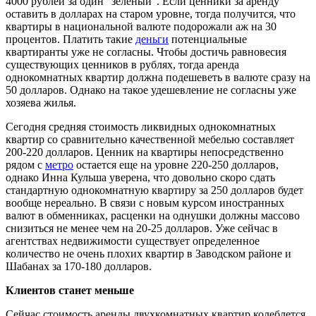
4000 рублей за один "зеленый". Если ценники за аренду
оставить в долларах на старом уровне, тогда получится, что
квартиры в национальной валюте подорожали аж на 30
процентов. Платить такие
деньги
потенциальные
квартиранты уже не согласны. Чтобы достичь равновесия
существующих ценников в рублях, тогда аренда
однокомнатных квартир должна подешеветь в валюте сразу на
50 долларов. Однако на такое удешевление не согласны уже
хозяева жилья.
Сегодня средняя стоимость ликвидных однокомнатных
квартир со сравнительно качественной мебелью составляет
200-220 долларов. Ценник на квартиры непосредственно
рядом с
метро
остается еще на уровне 220-250 долларов,
однако Инна Кульша уверена, что довольно скоро сдать
стандартную однокомнатную квартиру за 250 долларов будет
вообще нереально. В связи с новым курсом иностранных
валют в обменниках, расценки на однушки должны массово
снизиться не менее чем на 20-25 долларов. Уже сейчас в
агентствах недвижимости существует определенное
количество не очень плохих квартир в Заводском районе и
Шабанах за 170-180 долларов.
Клиентов станет меньше
Сейчас стоимость аренды двухкомнатных квартир колеблется