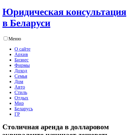
Юридическая консультация
в Беларуси
Меню
О сайте
Архив
Бизнес
Фирмы
Доход
Семья
Дом
Авто
Стиль
Отдых
Мир
Беларусь
ГР
Столичная аренда в долларовом
эквиваленте начинает дешеветь