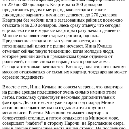
от 250 до 300 долларов. Квартиры за 300 долларов
предлагались рядом с метро, однако сегодня и такие
ликвидные варианты начинают дешеветь до 270 долларов.
Квартиры без мебели или в загазованных районах возможно
отыскать и за 230 долларов. Здесь сразу отмечу, что сегодня
еще далеко не все ходовые квартиры сразу начали дешеветь.
Многие оставляют еще старые ценники, однако...
Предложение сегодня только увеличивается, а вот
потенциальный клиент с рынка исчезает. Инна Кульша
отмечает сейчас такую тенденцию, когда молодые люди,
которые решили жить в гражданском браке отдельно от
родителей, начали снова возвращаться в родные дома.
Сегодня это только начинается. Вот когда квартиранты начнут
массово отказываться от съемных квартир, тогда аренда может
серьезно подешеветь.
Вместе с тем, Инна Кульша не совсем уверена, что квартиры
на рынке аренды подешевеют очень сильно именно этим
летом, поскольку существует несколько дополнительных
факторов. Дело в том, что уже второй год подряд Минск
активно посещают летом на отдых жители крупных
мегаполисов России. Москвичи снимают квартиры в
белорусской столице, а потом отдыхают на Минском море,
совершают "набеги" в сторону Нарочи, на Браславские озера,
или в другие прекрасные места нашей страны. Не последнюю