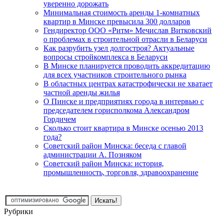
уверенно дорожать
Минимальная стоимость аренды 1-комнатных
квартир в Минске превысила 300 долларов
Гендиректор ООО «Ритм» Мечислав Витковский
о проблемах в строительной отрасли в Беларуси
Как разрубить узел долгостроя? Актуальные
вопросы стройкомплекса в Беларуси
В Минске планируется проводить аккредитацию
для всех участников строительного рынка
В областных центрах катастрофически не хватает
частной аренды жилья
О Пинске и предприятиях города в интервью с
председателем горисполкома Александром
Гордичем
Сколько стоит квартира в Минске осенью 2013
года?
Советский район Минска: беседа с главой
администрации А. Позняком
Советский район Минска: история,
промышленность, торговля, здравоохранение
Рубрики