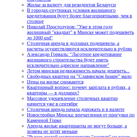
Жилье за валюту для резидентов Беларуси
В городах-спутниках условия жилищного
кредитования будут более благоприятными, чем в
столице
Николай Простолупов: "Уже в этом году
жилищный "квадрат" в Минске может подешеветь
до 1000 usd"
Столичная аренда в долларах подешевела, а
расчеты осуществляются исключительно в рублях
Александр Горваль: "Льготное кредитование
жилищного строительства будет иметь
исключительно адресное направление"
Летом минская недвижимость начала дешеветь...
Свободных квартир на "Славянском базаре" мало
Цены на жилье снижаются
Квартирный вопрос: почему зарплата в рублях, а
квартиры — в долларах?
Массовое удешевление столичных квартир
начнется уже в сентябре
Столичная аренда начала дорожать и в валюте
Новостройки Минска: впечатления от прогулки по
Каменной Горке
Аренда жилья: квартиранты не могут больше, а
хозяева не хотят меньше
"Рынок жилой недвижимости "оживет" не ранее