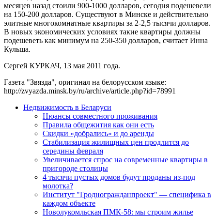
месяцев назад стоили 900-1000 долларов, сегодня подешевели
на 150-200 долларов. Существуют в Минске и действительно
элитные многокомнатные квартиры за 2-2,5 тысячи долларов.
В новых экономических условиях такие квартиры должны
подешеветь как минимум на 250-350 долларов, считает Инна
Кульша.
Сергей КУРКАЧ, 13 мая 2011 года.
Газета "Звязда", оригинал на белорусском языке:
http://zvyazda.minsk.by/ru/archive/article.php?id=78991
Недвижимость в Беларуси
Нюансы совместного проживания
Правила общежития как они есть
Скидки «добрались» и до аренды
Стабилизация жилищных цен продлится до
середины февраля
Увеличивается спрос на современные квартиры в
пригороде столицы
4 тысячи пустых домов будут проданы из-под
молотка?
Институт "Гродногражданпроект" — специфика в
каждом объекте
Новолукомльская ПМК-58: мы строим жилье