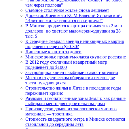
чем через полгода"
Съемное столичное жилье снова дешевеет
Директор Лоевского КСМ Валерий Ястремский:
"Элитное жилье строится из кирпича!"
В Минске продается квартира стоимостью 2 млн.
долларов, но хватают маломерки-однушки за 28
тыс. $
К середине февраля аренда неликвидных квартир
подешевеет еще на $20-30?
Лишенные квартир за долги
Минское жилье премиум-класса скупают россияне
В 2012 году столичный квадратный метр
подешевеет до $1000
Застройщика клиент выбирает самостоятельно
Место в студенческом общежитии имеют две
трети нуждающихся
Строительство жилья в Литве в последние годы
переживает кризис
Разломы и геопатогенные зоны Земли: как раньше
выбирали место для строительства дома
Производство домов из экологически чистого
материала — тростника
Стоимость квадратного метра в Минске останется
стабильной до середины лета