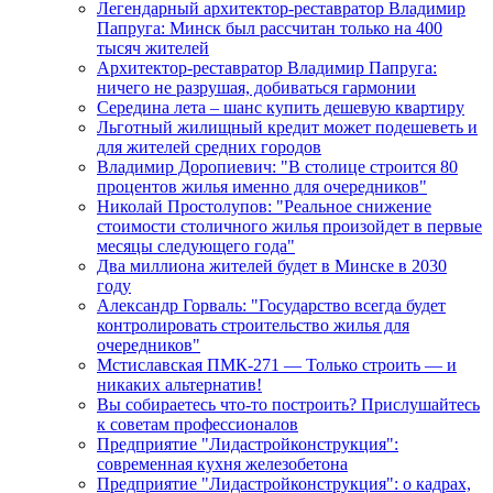
Легендарный архитектор-реставратор Владимир
Папруга: Минск был рассчитан только на 400
тысяч жителей
Архитектор-реставратор Владимир Папруга:
ничего не разрушая, добиваться гармонии
Середина лета – шанс купить дешевую квартиру
Льготный жилищный кредит может подешеветь и
для жителей средних городов
Владимир Доропиевич: "В столице строится 80
процентов жилья именно для очередников"
Николай Простолупов: "Реальное снижение
стоимости столичного жилья произойдет в первые
месяцы следующего года"
Два миллиона жителей будет в Минске в 2030
году
Александр Горваль: "Государство всегда будет
контролировать строительство жилья для
очередников"
Мстиславская ПМК-271 — Только строить — и
никаких альтернатив!
Вы собираетесь что-то построить? Прислушайтесь
к советам профессионалов
Предприятие "Лидастройконструкция":
современная кухня железобетона
Предприятие "Лидастройконструкция": о кадрах,