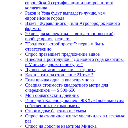
европейской сертификации и настроенности
коллектива
Раков и Узда будут выглядеть лучше, чем
европейские города
Взлет «Журавлиного», или Агрогородок нового
формата
50 лет для коллектива — возраст юношеский,
вообще время расцвета
"Гродносельстройпроект": первым быть
ответственно
Спрос превышает предложение вдвое
Николай Простолупов: "До нового года квартиры
в Минске дорожать не будут"
Лучшее занятие в жизни — строить
Как платить за отопление 21 тыс.?
Если крыша одна, а квартир много
Средняя стоимость квадратного метра для
очередников — $ 500-650
Мой общаговский дневник
Геннадий Калёнов, эксперт ЖКХ: «Глобально сам
собственник не сэкономит»
Строим дом: бережно и с умом
Спрос на столичное жилье увеличился в несколько
раз
Спрос на дорогие квартиры Минска