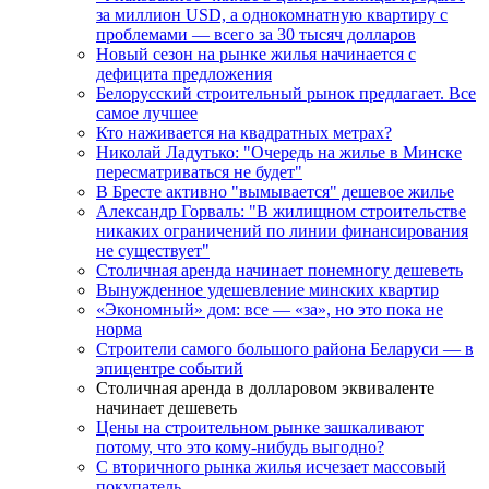
за миллион USD, а однокомнатную квартиру с
проблемами — всего за 30 тысяч долларов
Новый сезон на рынке жилья начинается с
дефицита предложения
Белорусский строительный рынок предлагает. Все
самое лучшее
Кто наживается на квадратных метрах?
Николай Ладутько: "Очередь на жилье в Минске
пересматриваться не будет"
В Бресте активно "вымывается" дешевое жилье
Александр Горваль: "В жилищном строительстве
никаких ограничений по линии финансирования
не существует"
Столичная аренда начинает понемногу дешеветь
Вынужденное удешевление минских квартир
«Экономный» дом: все — «за», но это пока не
норма
Строители самого большого района Беларуси — в
эпицентре событий
Столичная аренда в долларовом эквиваленте
начинает дешеветь
Цены на строительном рынке зашкаливают
потому, что это кому-нибудь выгодно?
С вторичного рынка жилья исчезает массовый
покупатель