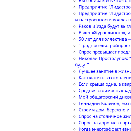
Вы собираетесь что-то 
Предприятие "Лидастро
Предприятие "Лидастро
и настроенности коллект
Раков и Узда будут выг
Взлет «Журавлиного», 
50 лет для коллектива 
"Гродносельстройпроек
Спрос превышает пред
Николай Простолупов: "
будут"
Лучшее занятие в жизн
Как платить за отоплени
Если крыша одна, а ква
Средняя стоимость квад
Мой общаговский днев
Геннадий Калёнов, эксп
Строим дом: бережно и
Спрос на столичное жил
Спрос на дорогие квар
Когда энергоэффективно