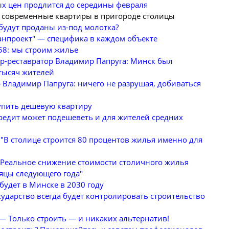
 цен продлится до середины февраля
а современные квартиры в пригороде столицы
будут проданы из-под молотка?
анпроект" — специфика в каждом объекте
8: мы строим жилье
р-реставратор Владимир Папруга: Минск был
 тысяч жителей
 Владимир Папруга: ничего не разрушая, добиваться
купить дешевую квартиру
дит может подешеветь и для жителей средних
"В столице строится 80 процентов жилья именно для
"Реальное снижение стоимости столичного жилья
яцы следующего года"
удет в Минске в 2030 году
сударство всегда будет контролировать строительство
— Только строить — и никаких альтернатив!