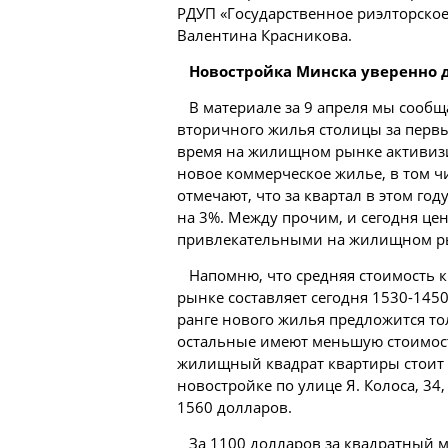
РДУП «Государственное риэлторское
Валентина Красникова.
Новостройка Минска уверенно 
В материале за 9 апреля мы сообщ
вторичного
жилья
столицы за первы
время на жилищном рынке активизи
новое коммерческое жилье, в том ч
отмечают, что за квартал в этом год
на 3%. Между прочим, и сегодня це
привлекательными на жилищном р
Напомню, что средняя стоимость к
рынке составляет сегодня 1530-145
ранге нового жилья предложится т
остальные имеют меньшую стоимост
жилищный квадрат квартиры стоит 
новостройке по улице Я. Колоса, 34
1560 долларов.
За 1100 долларов за квадратный 