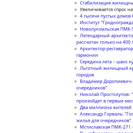
Стабилизация жилищных
Увеличивается спрос н
4 тысячи пустых домов 
Институт "Гродногражд
Новолукомльская ПМК-5
Легендарный архитекто
рассчитан только на 400
Архитектор-реставратор
гармонии
Середина лета – шанс 
Льготный жилищный кре
городов
Владимир Доропиевич: 
очередников"
Николай Простолупов: 
произойдет в первые мес
Два миллиона жителей б
Александр Горваль: "Го
жилья для очередников"
Мстиславская ПМК-271 