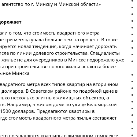
 агентство по г. Минску и Минской области»
дорожает
али о том, что стоимость квадратного метра
е три месяца упала больше чем на процент. В то же
руется новая тенденция, когда начинает дорожать
исле по линии долевого строительства. Специалисты
у жилье не для
очередников
в Минске подорожало уже
ны при
строительстве
нового жилья остаются более
ынке Минска.
вадратного метра всех типов квартир на вторичном
0 долларов. В Советском районе по подобной цене в
олько несколько элитных жилищных объектов, а
ь. Например, в жилом доме по улице Беломорской
1500 долларов. Предлагаются квартиры в
, где стоимость квадратного метра жилья составляет
метр предлагаются квартиры в жилищном комплексе