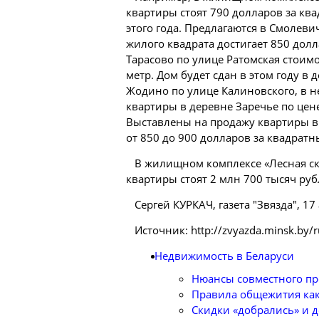
квартиры стоят 790 долларов за ква
этого года. Предлагаются в Смолев
жилого квадрата достигает 850 дол
Тарасово по улице Ратомская стоим
метр. Дом будет сдан в этом году 
Жодино по улице Калиновского, в н
квартиры в деревне Заречье по цене
Выставлены на продажу квартиры в
от 850 до 900 долларов за квадратн
В жилищном комплексе «Лесная ска
квартиры стоят 2 млн 700 тысяч руб
Сергей КУРКАЧ, газета "Звязда", 17
Источник: http://zvyazda.minsk.by/
Недвижимость в Беларуси
Нюансы совместного п
Правила общежития как
Скидки «добрались» и 