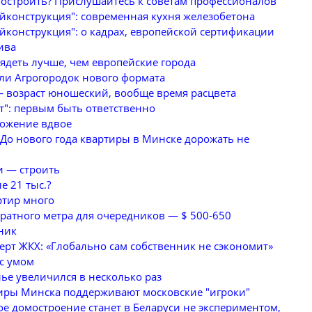
построить? Прислушайтесь к советам профессионалов
йконструкция": современная кухня железобетона
йконструкция": о кадрах, европейской сертификации
ива
лядеть лучше, чем европейские города
или Агрогородок нового формата
— возраст юношеский, вообще время расцвета
т": первым быть ответственно
ложение вдвое
До нового года квартиры в Минске дорожать не
и — строить
е 21 тыс.?
ртир много
ратного метра для очередников — $ 500-650
ник
ерт ЖКХ: «Глобально сам собственник не сэкономит»
 с умом
ье увеличился в несколько раз
тиры Минска поддерживают московские "игроки"
е домостроение станет в Беларуси не экспериментом,