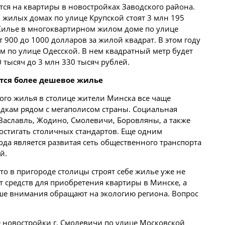
ся на квартиры в новостройках Заводского района.
жилых домах по улице Крупской стоят 3 млн 195
 Жилье в многоквартирном жилом доме по улице
т 900 до 1000 долларов за жилой квадрат. В этом году
ом по улице Одесской. В нем квадратный метр будет
 тысяч до 3 млн 330 тысяч рублей.
тся более дешевое жилье
го жилья в столице жители Минска все чаще
дкам рядом с мегаполисом страны. Социальная
 Заславль, Жодино, Смолевичи, Боровляны, а также
остигать столичных стандартов. Еще одним
а является развитая сеть общественного транспорта
й.
то в пригороде столицы строят себе жилье уже не
ет средств для приобретения квартиры в Минске, а
ьше внимания обращают на экологию региона. Вопрос
 новостройки г. Смолевичи по улице Московской