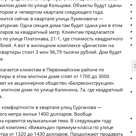
 жилом доме по улице Кольцова. Объекты будут сданы
тором и четвертом квартале следующего года.
оится сейчас в квартале улица Лукяновича —
турная. Одна секция дома там будет сдана уже в этом
лларов за квадратный метр. Клиентам предлагается
по улице Платонава, 21-1, где стоимость квадратного
рублей. А вот в жилищном комплексе «Династия» на
квартиры стоит 3 млн 96,79 тысячи рублей. Дом будет
а.
длагается клиентам в Первомайском районе по
тиры в этом элитном доме стоят от 1700 до 3000
ает их акционерное общество «Белреконструкция».
элитном доме по улице Калинина, 7а, где квадратный
в.
 комфортности в квартале улиц Сурганова —
ого метра жилья 1400 долларов. Вообще
а нравится музыкальная тема. В следующем году
ый комплекс «Вивальди» премиум-класса по улице
етра от 1320 до 1430 долларов. Продолжают продавать