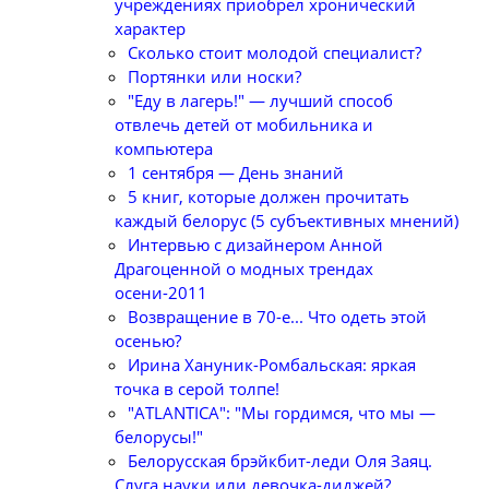
учреждениях приобрел хронический
характер
Сколько стоит молодой специалист?
Портянки или носки?
"Еду в лагерь!" — лучший способ
отвлечь детей от мобильника и
компьютера
1 сентября — День знаний
5 книг, которые должен прочитать
каждый белорус (5 субъективных мнений)
Интервью с дизайнером Анной
Драгоценной о модных трендах
осени-2011
Возвращение в 70-е... Что одеть этой
осенью?
Ирина Хануник-Ромбальская: яркая
точка в серой толпе!
"АTLАNTIСА": "Мы гордимся, что мы —
белорусы!"
Белорусская брэйкбит-леди Оля Заяц.
Слуга науки или девочка-диджей?