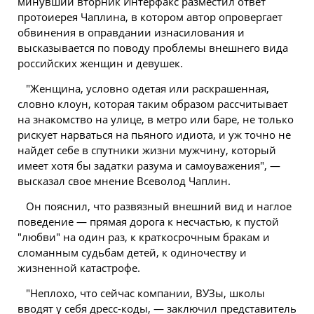
минувший вторник Интерфакс разместил ответ
протоиерея Чаплина, в котором автор опровергает
обвинения в оправдании изнасилования и
высказывается по поводу проблемы внешнего вида
российских женщин и девушек.
"Женщина, условно одетая или раскрашенная,
словно клоун, которая таким образом рассчитывает
на знакомство на улице, в
метро
или баре, не только
рискует нарваться на пьяного идиота, и уж точно не
найдет себе в спутники жизни мужчину, который
имеет хотя бы задатки разума и самоуважения", —
высказал свое мнение Всеволод Чаплин.
Он пояснил, что развязный внешний вид и наглое
поведение — прямая дорога к несчастью, к пустой
"любви" на один раз, к краткосрочным бракам и
сломанным судьбам детей, к одиночеству и
жизненной катастрофе.
"Неплохо, что сейчас компании, ВУЗы, школы
вводят у себя дресс-коды, — заключил представитель