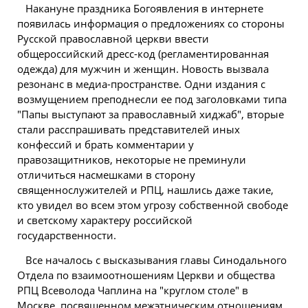
Накануне праздника Богоявления в интернете
появилась информация о предложениях со стороны
Русской православной церкви ввести
общероссийский дресс-код (регламентированная
одежда) для мужчин и женщин. Новость вызвала
резонанс в медиа-пространстве. Одни издания с
возмущением преподнесли ее под заголовками типа
"Папы выступают за православный хиджаб", вторые
стали расспрашивать представителей иных
конфессий и брать комментарии у
правозащитников, некоторые не преминули
отличиться насмешками в сторону
священнослужителей и РПЦ, нашлись даже такие,
кто увидел во всем этом угрозу собственной свободе
и светскому характеру российской
государственности.
Все началось с высказывания главы Синодального
Отдела по взаимоотношениям Церкви и общества
РПЦ Всеволода Чаплина на "круглом столе" в
Москве, посвященном межэтническим отношениям,