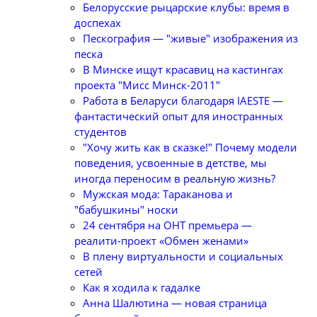
Белорусские рыцарские клубы: время в
доспехах
Пескография — "живые" изображения из
песка
В Минске ищут красавиц на кастингах
проекта "Мисс Минск-2011"
Работа в Беларуси благодаря IAESTE —
фантастический опыт для иностранных
студентов
"Хочу жить как в сказке!" Почему модели
поведения, усвоенные в детстве, мы
иногда переносим в реальную жизнь?
Мужская мода: Тараканова и
"бабушкины" носки
24 сентября на ОНТ премьера —
реалити-проект «Обмен женами»
В плену виртуальности и социальных
сетей
Как я ходила к гадалке
Анна Шалютина — новая страница