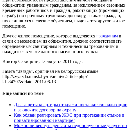
общежитии указанным гражданам, за исключением сезонных,
временных работников и граждан, работающих (проходящих
службу) по срочному трудовому договору, а также граждан,
поселившихся в связи с обучением, выделяется другое жилое
помещение.
Другое жилое помещение, которое выделяется
гражданам
в
связи с выселением из общежития, должно соответствовать
определенным санитарным и техническим требованиям и
находиться в черте данного населенного пункта.
Виктор Савицкий, 13 августа 2011 года.
Газета "Звязда", оригинал на белорусском языке:
http://zvyazda.minsk.by/ru/archive/article.php?
id=84297&idate=2011-08-13
Еще записи по теме
Для защиты квартиры от кражи поставьте сигнализацию
и заключите договор на охрану
Как обязан реагировать ЖЭС при протекании стыков в
приватизированной квартире?
Можно ли вернуть деньги за недополученные услуги по