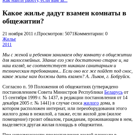
Как найти работу, если вам за...
Какое жилье дадут взамен комнаты в
общежитии?
21 ноября 2011 г.
Просмотров: 5071
Комментарии: 0
Жилье
2011
Мы с женой и ребенком занимаем одну комнату в общежитии
для малосемейных. Здание его уже достаточно старое и, на
наш взгляд, не соответствует никаким санитарным и
техническим требованиям... Если оно все же пойдет под снос,
какое жилье нам должны дать взамен? А. Лыков, г. Бобруйск.
Согласно п. 59 Положения об общежитиях (утверждено
постановлением Совета Министров Республики
Беларусь
от
15 сентября 1999 г. № 1437, в редакции постановления от 14
декабря 2005 г. № 1441) в случае сноса
жилого
дома, в
котором расположен интернат, или переоборудования этого
жилого дома в нежилой, а также, если жилой дом (жилое
помещение) грозит обвалом, гражданам, проживающим в нем,
выделяется другая жилая площадь в общежитии.
При невозможности предоставления жилой площади в