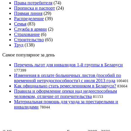
Права потребителя
(74)
Прописка и паспорт
(24)
Прямая линия
(29)
Распределение
(39)
Семья
(83)
Служба в армии
(2)
Страхование
(6)
Строительство
(65)
Труд
(138)
Самое популярное за день
Перечень льгот для инвалидов 1-й группы в Беларуси
177399
Изменения в оплате больничных листов (пособий по
временной нетрудоспособности) с июля 2013 года
100401
Как официально стать ремесленником в Беларуси?
83664
Правила и оформление опеки над недееспособным
человеком, отличие от попечительства
81153
Материальная помощь для ухода за престарелыми и
инвалидами
78044