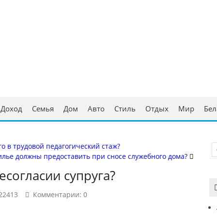
ческая консультация
аруси
Доход
Семья
Дом
Авто
Стиль
Отдых
Мир
Бел
о в трудовой педагогический стаж?
илье должны предоставить при сносе служебного дома?
есогласии супруга?
22413
Комментарии: 0