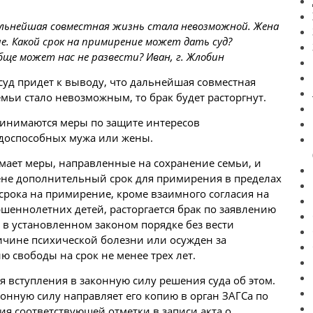
дальнейшая совместная жизнь стала невозможной. Жена
е. Какой срок на примирение может дать суд?
бще может нас не развести? Иван, г. Жлобин
 суд придет к выводу, что дальнейшая совместная
мьи стало невозможным, то брак будет расторгнут.
инимаются меры по защите интересов
доспособных мужа или жены.
мает меры, направленные на сохранение семьи, и
ене дополнительный срок для примирения в пределах
 срока на примирение, кроме взаимного согласия на
шеннолетних детей, расторгается брак по заявлению
н в установленном законом порядке без вести
чине психической болезни или осужден за
 свободы на срок не менее трех лет.
ня вступления в законную силу решения суда об этом.
конную силу направляет его копию в орган ЗАГСа по
ия соответствующей отметки в записи акта о