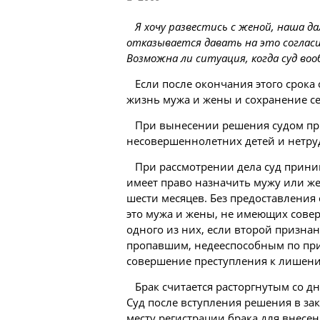
Я хочу развестись с женой, наша 
отказывается давать на это согласи
Возможна ли ситуация, когда суд воо
Если после окончания этого срока
жизнь мужа и жены и сохранение се
При вынесении решения судом пр
несовершеннолетних детей и нетру
При рассмотрении
дела
суд прини
имеет право назначить мужу или ж
шести месяцев. Без предоставления
это мужа и жены, не имеющих совер
одного из них, если второй призна
пропавшим, недееспособным по при
совершение преступления к лишению
Брак считается расторгнутым со д
Суд после вступления решения в за
месту регистрации брака для внесен