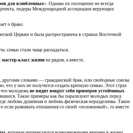
ров для влюбленных
». Однако их посещение не всегда
ы проекта, лидеры Международной ассоциации верующих
ает о браке.
еской Церкви и была распространена в странах Восточной
ь: семьи стали чаще распадаться.
к
мастер-класс жизни
не рядом, а вместе.
», другими словами — гражданский брак, или свободные союзы
ю, что у них не получится создать крепкую семью. Этот страх
, что молодежь
не видит вокруг себя примеров устойчивых
авшиеся. Такие примеры как бы парализуют молодых перед
 где любовь душевная и любовь физическая неразделимы. Такие
что если развивать отношения со своей «половинкой», то вместе
нты
, которые интересуются всевозможными вещами в жизни,