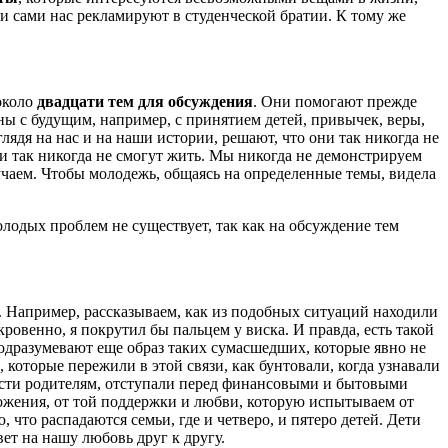
и сами нас рекламируют в студенческой братии. К тому же
около
двадцати тем для обсуждения
. Они помогают прежде
ы с будущим, например, с принятием детей, привычек, веры,
дя на нас и на наши истории, решают, что они так никогда не
ни так никогда не смогут жить. Мы никогда не демонстрируем
учаем. Чтобы молодежь, общаясь на определенные темы, видела
лодых проблем не существует, так как на обсуждение тем
й. Например, рассказываем, как из подобных ситуаций находили
ткровенно, я покрутил бы пальцем у виска. И правда, есть такой
подразумевают еще образ таких сумасшедших, которые явно не
 которые пережили в этой связи, как бунтовали, когда узнавали
ности родителям, отступали перед финансовыми и бытовыми
ложения, от той поддержки и любви, которую испытываем от
 что распадаются семьи, где и четверо, и пятеро детей. Дети
ет на нашу любовь друг к другу.