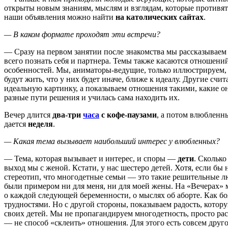
открыты новым знаниям, мыслям и взглядам, которые противятс
наши объявления можно найти
на католических сайтах
.
— В каком формате проходят эти встречи?
— Сразу на первом занятии после знакомства мы рассказываем 
всего познать себя и партнера. Темы также касаются отношен
особенностей. Мы, аниматоры-ведущие, только иллюстрируем, к
будут жить, что у них будет иначе, ближе к идеалу. Другие сч
идеальную картинку, а показываем отношения такими, какие он
разные пути решения и училась сама находить их.
Вечер длится
два-три
часа
с кофе-паузами
, а потом влюбленн
дается
неделя
.
— Какая тема вызывает наибольший интерес у влюбленных?
— Тема, которая вызывает и интерес, и споры —
дети
. Сколько
выход мы с женой. Кстати, у нас шестеро детей. Хотя, если бы н
стереотип, что многодетные семьи — это такие решительные лю
были примером ни для меня, ни для моей жены. На «Вечерах» мы
о каждой следующей беременности, о мыслях об аборте. Как бо
трудностями. Но с другой стороны, показываем радость, котор
своих детей. Мы не пропагандируем многодетность, просто расск
— не способ «склеить» отношения. Для этого есть совсем друго