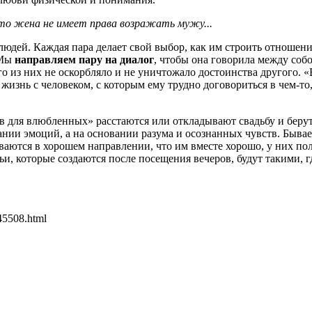
что жена не имеет права возражать мужу...
юдей. Каждая пара делает свой выбор, как им строить отношени
 Мы
направляем пару на диалог
, чтобы она говорила между соб
го из них не оскорбляло и не уничтожало достоинства другого. 
 жизнь с человеком, с которым ему трудно договориться в чем-то,
в для влюбленных» расстаются или откладывают свадьбу и берут 
ии эмоций, а на основании разума и осознанных чувств. Бывает
ваются в хорошем направлении, что им вместе хорошо, у них по
, которые создаются после посещения вечеров, будут такими, гд
45508.html