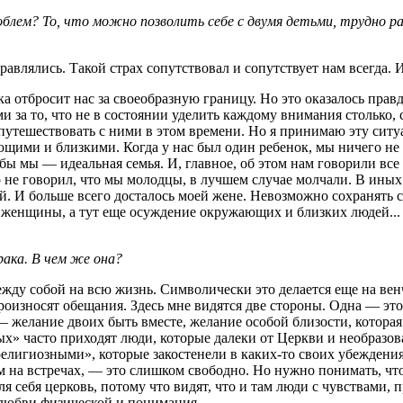
ем? То, что можно позволить себе с двумя детьми, трудно раз
влялись. Такой страх сопутствовал и сопутствует нам всегда. И 
ка отбросит нас за своеобразную границу. Но это оказалось пра
ми за то, что не в состоянии уделить каждому внимания столько
, путешествовать с ними в этом времени. Но я принимаю эту ситу
ими и близкими. Когда у нас был один ребенок, мы ничего не 
 бы мы — идеальная семья. И, главное, об этом нам говорили все
 не говорил, что мы молодцы, в лучшем случае молчали. В иных
й. И больше всего досталось моей жене. Невозможно сохранять 
е женщины, а тут еще осуждение окружающих и близких людей... 
ака. В чем же она?
ду собой на всю жизнь. Символически это делается еще на вен
роизносят обещания. Здесь мне видятся две стороны. Одна — эт
 — желание двоих быть вместе, желание особой близости, которая
х» часто приходят люди, которые далеки от Церкви и необразов
елигиозными», которые закостенели в каких-то своих убеждениях
им на встречах, — это слишком свободно. Но нужно понимать, ч
я себя церковь, потому что видят, что и там люди с чувствами,
 любви физической и понимания.