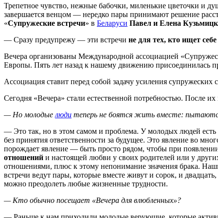
Трепетное чувство, нежные бабочки, миленькие цветочки и душ
завершается венцом — нередко пары принимают решение расст
«
Супружеские встречи
» в
Беларуси
Павел и Елена Кузьмицк
— Сразу предупрежу — эти встречи
не для тех, кто ищет себе
Вечера организованы Международной ассоциацией «Супружеские
Европы. Пять лет назад к нашему движению присоединилась пр
Ассоциация ставит перед собой задачу усиления супружеских св
Сегодня «Вечера» стали естественной потребностью. После их
— Но молодые
люди
теперь не боятся жить вместе: пытаются,
— Это так, но в этом самом и проблема. У молодых людей есть
без принятия ответственности за будущее. Это явление во мног
порождает явление — быть просто рядом, чтобы при появлении
отношений
и настоящей любви у своих родителей или у други
отношениями, плюс к этому непонимание значения брака. Наши
встречи ведут пары, которые вместе живут и сорок, и двадцать
можно преодолеть любые жизненные трудности.
— Кто обычно посещает «Вечера для влюбленных»?
— Раньше к нам приходили молодые верующие, которые активн