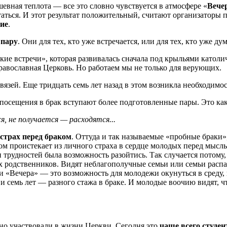
евная теплота — все это словно чувствуется в атмосфере «
Вече
аться. И этот результат положительный, считают организатор
ие
.
 пару
. Они для тех, кто уже встречается, или для тех, кто уже дум
 встречи», которая развивалась сначала под крыльями католич
авославная Церковь. Но работаем мы не только для верующих.
язей. Еще тридцать семь лет назад в этом возникла необходимост
 посещения в брак вступают более подготовленные пары. Это ка
 не получается — расходятся...
страх перед браком
. Оттуда и так называемые «пробные браки
ом проистекает из личного страха в сердце молодых перед мысль
 трудностей была возможность разойтись. Так случается потому
х родственников. Видят неблагополучные семьи или семьи расп
 «Вечера» — это возможность для молодежи окунуться в среду,
, и семь лет — разного стажа в браке. И молодые воочию видят, 
о участвовали в жизни Церкви. Сегодня это
чаще всего студе