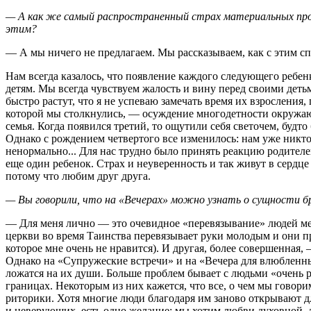
— А как же самый распространенный страх материальных пробл
этим?
— А мы ничего не предлагаем. Мы рассказываем, как с этим спра
Нам всегда казалось, что появление каждого следующего ребен
детям. Мы всегда чувствуем жалость и вину перед своими деть
быстро растут, что я не успеваю замечать время их взросления
которой мы столкнулись, — осуждение многодетности окружающ
семья. Когда появился третий, то ощутили себя светочем, будто
Однако с рождением четвертого все изменилось: нам уже никто
ненормально... Для нас трудно было принять реакцию родителе
еще один ребенок. Страх и неуверенность и так живут в сердц
потому что любим друг друга.
— Вы говорили, что на «Вечерах» можно узнать о сущности бр
— Для меня лично — это очевидное «перевязывание» людей меж
церкви во время Таинства перевязывает руки молодым и они п
которое мне очень не нравится). И другая, более совершенная,
Однако на «Супружеские встречи» и на «Вечера для влюбленны
ложатся на их души. Больше проблем бывает с людьми «очень р
границах. Некоторым из них кажется, что все, о чем мы говор
риторики. Хотя многие люди благодаря им заново открывают дл
и неверующих, есть одно желание: мы хотим любви духовной,