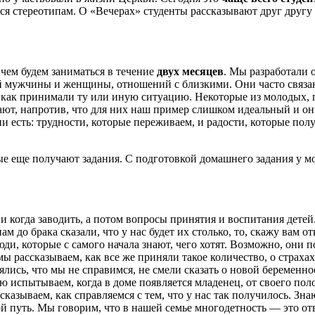
я стереотипам. О «Вечерах» студенты рассказывают друг другу 
чем будем заниматься в течение
двух месяцев
. Мы разработали 
ий мужчины и женщины, отношений с близкими. Они часто связан
ак принимали ту или иную ситуацию. Некоторые из молодых, гля
итают, напротив, что для них наш пример слишком идеальный и о
и есть: трудности, которые переживаем, и радости, которые пол
ые еще получают задания. С подготовкой домашнего задания у мо
 и когда заводить, а потом вопросы принятия и воспитания дете
ам до брака сказали, что у нас будет их столько, то, скажу вам о
ди, которые с самого начала знают, чего хотят. Возможно, они 
 рассказываем, как все же приняли такое количество, о страхах,
ялись, что мы не справимся, не смели сказать о новой беремен
ую испытываем, когда в доме появляется младенец, от своего по
азываем, как справляемся с тем, что у нас так получилось. Знаю,
й путь. Мы говорим, что в нашей семье многодетность — это отв