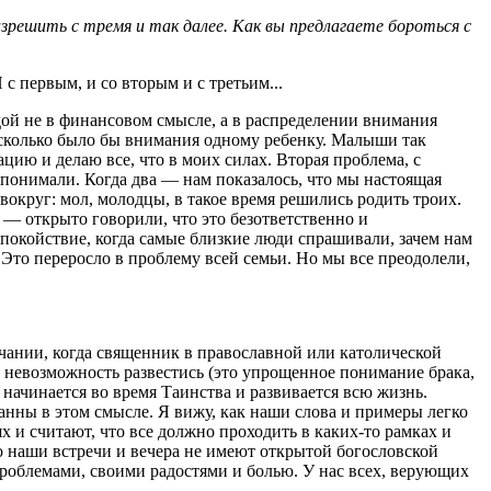
решить с тремя и так далее. Как вы предлагаете бороться с
с первым, и со вторым и с третьим...
вдой не в финансовом смысле, а в распределении внимания
, сколько было бы внимания одному ребенку. Малыши так
ацию и делаю все, что в моих силах. Вторая проблема, с
понимали. Когда два — нам показалось, что мы настоящая
 вокруг: мол, молодцы, в такое время решились родить троих.
 — открыто говорили, что это безответственно и
спокойствие, когда самые близкие люди спрашивали, зачем нам
Это переросло в проблему всей семьи. Но мы все преодолели,
чании, когда священник в православной или католической
о невозможность развестись (это упрощенное понимание брака,
 начинается во время Таинства и развивается всю жизнь.
анны в этом смысле. Я вижу, как наши слова и примеры легко
 и считают, что все должно проходить в каких-то рамках и
то наши встречи и вечера не имеют открытой богословской
 проблемами, своими радостями и болью. У нас всех, верующих