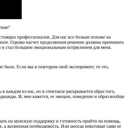
ения?
астоящих профессионалов. Для нас все больше похоже на
ланное. Однако насчет продолжения решение должны принимать
са и стал большим эмоциональным потрясением для меня.
 не было. Если мы и повторим свой эксперимент, то это,
 в каждом из нас, но в спектакле раскрывается образ того,
днажды. И, мне кажется, ее эмоции, поведение и образ вообще
ывать на мужскую поддержку и готовность прийти на помощь,
е, а жизненная необходимость. Или иногда некоторые сами ее