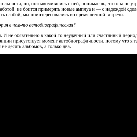
тельности, но, познакомившись с ней, понимаешь, что она не ут
работой, не боится примерять новые амплуа и — с надеждой сдел
ыть слабой, мы поинтересовались во время личной встречи.
рия в чем-то автобиографическая?
. И не обязательно в какой-то неудачный или счастливый пери
озиции присутствует момент автобиографичности, потому что я та
не десять альбомов, а только два.