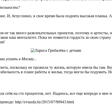
ятельности?
е. И, безусловно, в свое время была поднята высокая планка. А
ня не так много развлекательных проектов, поэтому и артисты, н
аков наш менталитет. Пока не появится гордость за свою страну и
ая!
а уехать в Москву...
вета, поскольку не прожила ту жизнь, которую имела бы там. Вер
ильность в плане работы и жилья, тогда могла бы подумать. Но
а себя на сто процентов, нет. Надеюсь, все еще впереди и мне ес
реводе: http://zviazda.by/2015/07/90943.html