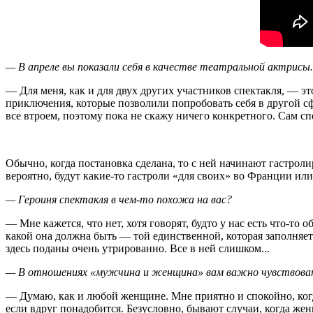
— В апреле вы показали себя в качестве театральной актрис
— Для меня, как и для двух других участников спектакля, — эт
приключения, которые позволили попробовать себя в другой 
все втроем, поэтому пока не скажу ничего конкретного. Сам 
Обычно, когда постановка сделана, то с ней начинают гастролир
вероятно, будут какие-то гастроли «для своих» во Франции или
— Героиня спектакля в чем-то похожа на вас?
— Мне кажется, что нет, хотя говорят, будто у нас есть что-то
какой она должна быть — той единственной, которая заполняет
здесь поданы очень утрированно. Все в ней слишком...
— В отношениях «мужчина и женщина» вам важно чувствоват
— Думаю, как и любой женщине. Мне приятно и спокойно, когд
если вдруг понадобится. Безусловно, бывают случаи, когда же