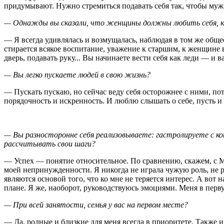
придумывают. Нужно стремиться подавать себя так, чтобы му
— Однажды вы сказали, что женщины должны любить себя, к
— Я всегда удивлялась и возмущалась, наблюдая в том же обще
стирается всякое воспитание, уважение к старшим, к женщине в
дверь, подавать руку... Вы начинаете вести себя как леди — и
— Вы легко пускаете людей в свою жизнь?
— Пускать пускаю, но сейчас веду себя осторожнее с ними, по
порядочность и искренность. И люблю слышать о себе, пусть и 
— Вы разносторонне себя реализовываете: гастролируете с кон
рассчитывать свои шаги?
— Успех — понятие относительное. По сравнению, скажем, с Мад
моей непринужденности. Я никогда не играла чужую роль, не р
являются основой того, что ко мне не теряется интерес. А вот
плане. Я же, наоборот, руководствуюсь эмоциями. Меня в перв
— При всей занятости, семья у вас на первом месте?
— Да, родные и близкие для меня всегда в приоритете. Также и