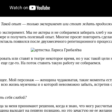
ы. Такой опыт — только эксперимент или стоит ждать продолж
о эксперимент. Мы не актеры и не собираемся забирать хлеб у н
сфере и получить полезный опыт. Многие просят повторить сде
спектакль появился после двухмесячного репетиционного процес
овать или ставят в театре некоторое время, но у нас такой цели
 еще где-то. На поток ставить такую работу не собираемся.
 общее. Мой персонаж — женщина чудаковатая, такие моменты есть
 всю жизнь мужчины и о которой невозможно забыть, встретив о
ь себя слабой?
а за меня принимают решения, когда я знаю, что могу рассчит
нщина выходит на первую позицию, но это зачастую не ее желани