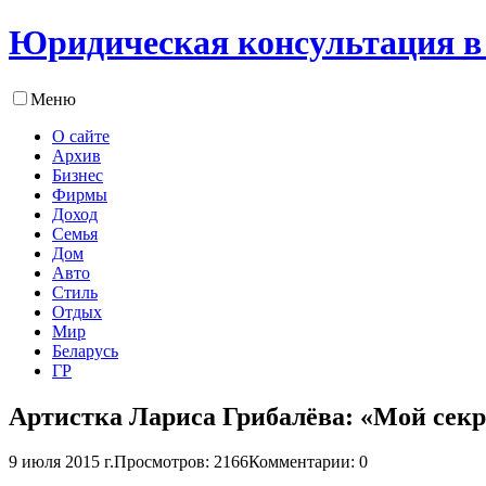
Юридическая консультация в
Меню
О сайте
Архив
Бизнес
Фирмы
Доход
Семья
Дом
Авто
Стиль
Отдых
Мир
Беларусь
ГР
Артистка Лариса Грибалёва: «Мой секр
9 июля 2015 г.
Просмотров: 2166
Комментарии: 0