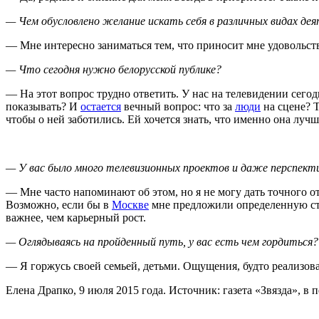
— Чем обусловлено желание искать себя в различных видах де
— Мне интересно заниматься тем, что приносит мне удовольстви
— Что сегодня нужно белорусской публике?
— На этот вопрос трудно ответить. У нас на телевидении сегод
показывать? И
остается
вечный вопрос: что за
люди
на сцене? Т
чтобы о ней заботились. Ей хочется знать, что именно она лучш
— У вас было много телевизионных проектов и даже перспектив
— Мне часто напоминают об этом, но я не могу дать точного от
Возможно, если бы в
Москве
мне предложили определенную стаб
важнее, чем карьерный рост.
— Оглядываясь на пройденный путь, у вас есть чем гордиться?
— Я горжусь своей семьей, детьми. Ощущения, будто реализовал
Елена Драпко, 9 июля 2015 года. Источник: газета «Звязда», в пе