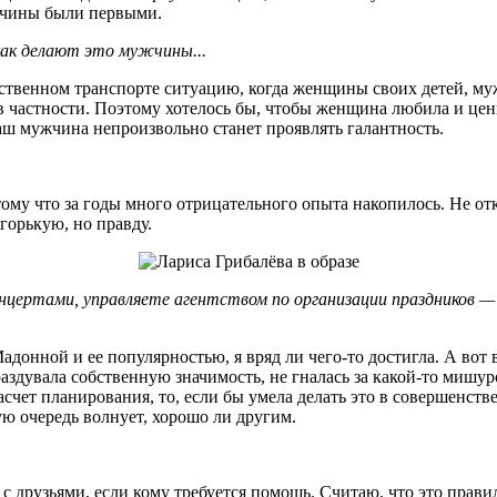
жчины были первыми.
ак делают это мужчины...
ственном транспорте ситуацию, когда женщины своих детей, муж
 частности. Поэтому хотелось бы, чтобы женщина любила и ценил
 ваш мужчина непроизвольно станет проявлять галантность.
тому что за годы много отрицательного опыта накопилось. Не о
горькую, но правду.
цертами, управляете агентством по организации праздников — и
онной и ее популярностью, я вряд ли чего-то достигла. А вот в 
аздувала собственную значимость, не гналась за какой-то мишур
 насчет планирования, то, если бы умела делать это в совершенс
ую очередь волнует, хорошо ли другим.
 с друзьями, если кому требуется помощь. Считаю, что это прави