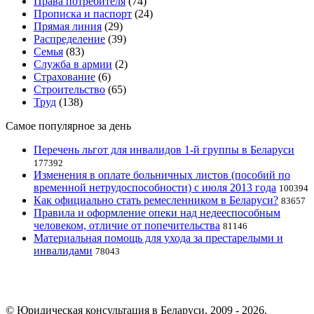
Права потребителя
(74)
Прописка и паспорт
(24)
Прямая линия
(29)
Распределение
(39)
Семья
(83)
Служба в армии
(2)
Страхование
(6)
Строительство
(65)
Труд
(138)
Самое популярное за день
Перечень льгот для инвалидов 1-й группы в Беларуси
177392
Изменения в оплате больничных листов (пособий по
временной нетрудоспособности) с июля 2013 года
100394
Как официально стать ремесленником в Беларуси?
83657
Правила и оформление опеки над недееспособным
человеком, отличие от попечительства
81146
Материальная помощь для ухода за престарелыми и
инвалидами
78043
© Юридическая консультация в Беларуси, 2009 - 2026.