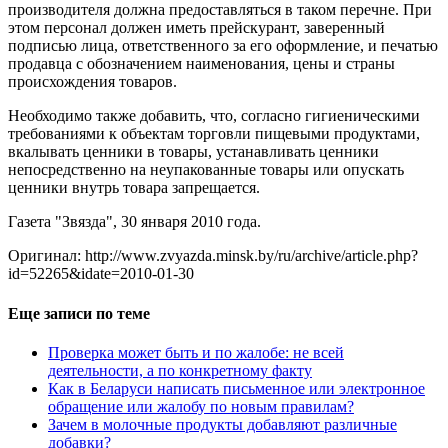
производителя должна предоставляться в таком перечне. При
этом персонал должен иметь прейскурант, заверенный
подписью лица, ответственного за его оформление, и печатью
продавца с обозначением наименования, цены и страны
происхождения товаров.
Необходимо также добавить, что, согласно гигиеническими
требованиями к объектам торговли пищевыми продуктами,
вкалывать ценники в товары, устанавливать ценники
непосредственно на неупакованные товары или опускать
ценники внутрь товара запрещается.
Газета "Звязда", 30 января 2010 года.
Оригинал: http://www.zvyazda.minsk.by/ru/archive/article.php?
id=52265&idate=2010-01-30
Еще записи по теме
Проверка может быть и по жалобе: не всей
деятельности, а по конкретному факту
Как в Беларуси написать письменное или электронное
обращение или жалобу по новым правилам?
Зачем в молочные продукты добавляют различные
добавки?