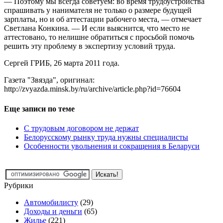
— Поэтому мы всегда советуем: во время трудоустройства
спрашивать у нанимателя не только о размере будущей
зарплаты, но и об аттестации рабочего места, — отмечает
Светлана Конкина. — И если выяснится, что место не
аттестовано, то нелишне обратиться с просьбой помочь
решить эту проблему в экспертизу условий труда.
Сергей ГРИБ, 26 марта 2011 года.
Газета "Звязда", оригинал:
http://zvyazda.minsk.by/ru/archive/article.php?id=76604
Еще записи по теме
С трудовым договором не держат
Белорусскому рынку труда нужны специалисты
Особенности увольнения и сокращения в Беларуси
Рубрики
Автомобилисту
(29)
Доходы и деньги
(65)
Жилье
(221)