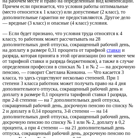
на рабочем месте и право на определенный вид компенсаций.
Причем если признается, что условия работы оптимальные
(место относится к 1 классу) или допустимые (2 класс), то
дополнительные гарантии не предоставляются. Другое дело
— вредные (3 класс) и опасные (4 класс) условия.
— Если будет признано, что условия труда относятся к 4
классу, то работник может рассчитывать на 28
дополнительных дней отпуска, сокращенный рабочий день,
на доплату в размере 0,31 процента от тарифной
ставки
и
разряда, которая принята в этой организации (но не менее чем
от тарифной ставки и разряда бюджетников), а также в случае
определения профессии в списках № 1 и № 2 — на досрочную
пенсию, — говорит Светлана Конкина. — Что касается 3
класса, то здесь существуют несколько степеней. При 1
степени 3 класса работник может получать право на 4 дня
дополнительного отпуска, сокращенный рабочий день и
доплату в размере 0,1 процента тарифной ставки I разряда,
при 2-й степени — на 7 дополнительных дней отпуска,
сокращенный рабочий день, досрочную пенсию по списку №
2 и доплату в 0,14 процента, 3-й степени — на 14
дополнительных дней отпуска, сокращенный рабочий день,
досрочную пенсию по списку № 1 или № 2, доплату в 0,2
процента, а при 4 степени — на 21 дополнительный день
отпуска, сокращенный рабочий день, досрочную пенсию по