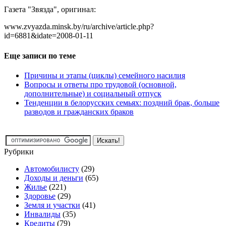
Газета "Звязда", оригинал:
www.zvyazda.minsk.by/ru/archive/article.php?
id=6881&idate=2008-01-11
Еще записи по теме
Причины и этапы (циклы) семейного насилия
Вопросы и ответы про трудовой (основной,
дополнительные) и социальный отпуск
Тенденции в белорусских семьях: поздний брак, больше
разводов и гражданских браков
Рубрики
Автомобилисту
(29)
Доходы и деньги
(65)
Жилье
(221)
Здоровье
(29)
Земля и участки
(41)
Инвалиды
(35)
Кредиты
(79)