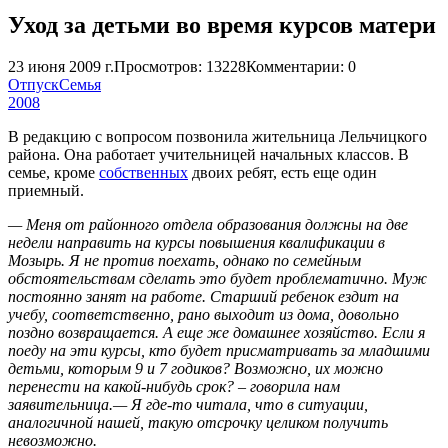
Уход за детьми во время курсов матери
23 июня 2009 г.
Просмотров: 13228
Комментарии: 0
Отпуск
Семья
2008
В редакцию с вопросом позвонила жительница Лельчицкого
района. Она работает учительницей начальных классов. В
семье, кроме
собственных
двоих ребят, есть еще один
приемный.
— Меня от районного отдела образования должны на две
недели направить на курсы повышения квалификации в
Мозырь. Я не против поехать, однако по семейным
обстоятельствам сделать это будет проблематично. Муж
постоянно занят на работе. Старший ребенок ездит на
учебу, соответственно, рано выходит из дома, довольно
поздно возвращается. А еще же домашнее хозяйство. Если я
поеду на эти курсы, кто будет присматривать за младшими
детьми, которым 9 и 7 годиков? Возможно, их можно
перенести на какой-нибудь срок? – говорила нам
заявительница.— Я где-то читала, что в ситуации,
аналогичной нашей, такую отсрочку целиком получить
невозможно.