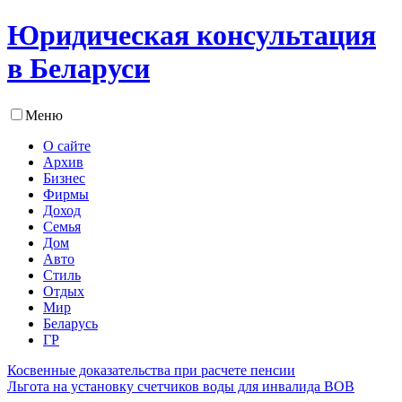
Юридическая консультация
в Беларуси
Меню
О сайте
Архив
Бизнес
Фирмы
Доход
Семья
Дом
Авто
Стиль
Отдых
Мир
Беларусь
ГР
Косвенные доказательства при расчете пенсии
Льгота на установку счетчиков воды для инвалида ВОВ