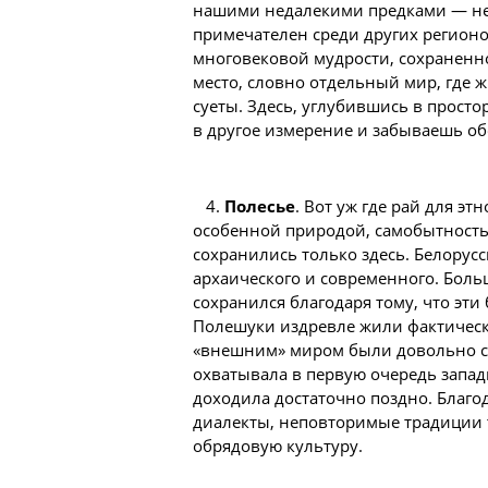
нашими недалекими предками — нез
примечателен среди других регион
многовековой мудрости, сохраненно
место, словно отдельный мир, где 
суеты. Здесь, углубившись в просто
в другое измерение и забываешь об
4.
Полесье
. Вот уж где рай для э
особенной природой, самобытность
сохранились только здесь. Белорус
архаического и современного. Боль
сохранился благодаря тому, что эт
Полешуки издревле жили фактическ
«внешним»
миром
были довольно сл
охватывала в первую очередь запа
доходила достаточно поздно. Благо
диалекты, неповторимые традиции 
обрядовую культуру.