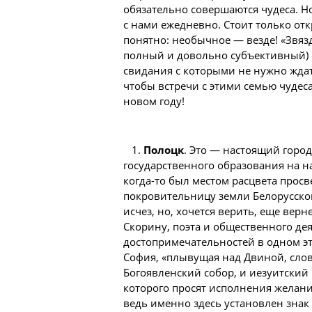
обязательно совершаются чудеса. Но
с нами ежедневно. Стоит только откр
понятно: необычное — везде! «Звяз
полный и довольно субъективный) 
свидания с которыми не нужно ждат
чтобы встречи с этими семью чудес
новом году!
1.
Полоцк
. Это — настоящий город
государственного образования на 
когда-то был местом расцвета прос
покровительницу земли Белорусско
исчез, но, хочется верить, еще вер
Скорину, поэта и общественного дея
достопримечательностей в одном э
София, «плывущая над Двиной, слов
Богоявленский собор, и иезуитский 
которого просят исполнения желаний
ведь именно здесь установлен знак 