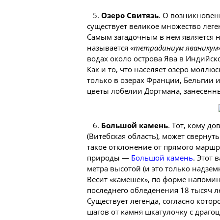
5.
Озеро Свитязь
. О возникнове
существует великое множество леген
Самым загадочным в нем является 
называется «
тетрадиниум яваникум
водах около острова Ява в Индийско
Как и то, что населяет озеро моллюс
только в озерах Франции, Бельгии и
цветы лобелии Дортмана, занесенны
6.
Большой камень
. Тот, кому д
(Витебская область), может свернуть
такое отклонение от прямого маршру
природы —
Большой камень
. Этот 
метра высотой (и это только надзе
Весит «камешек», по форме напомин
последнего обледенения 18 тысяч ле
Существует легенда, согласно котор
шагов от камня шкатулочку с драгоц