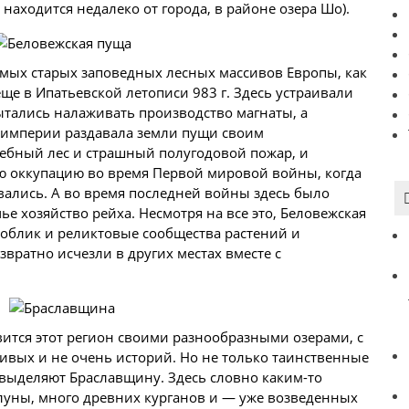
находится недалеко от города, в районе озера Шо).
амых старых заповедных лесных массивов Европы, как
ще в Ипатьевской летописи 983 г. Здесь устраивали
ытались налаживать
производство
магнаты, а
й империи раздавала земли пущи своим
бный лес и страшный полугодовой пожар, и
ую оккупацию во время Первой мировой войны, когда
овались. А во время последней войны здесь было
е хозяйство рейха. Несмотря на все это, Беловежская
облик и реликтовые сообщества растений и
вратно исчезли в других местах вместе с
авится этот регион своими разнообразными озерами, с
ивых и не очень историй. Но не только таинственные
ыделяют Браславщину. Здесь словно каким-то
луны, много древних курганов и — уже возведенных