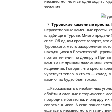
неизвестно, но и сегодня ходят
люд
желания.
7.
Туровские каменные кресты
.
нерукотворные каменные кресты, к
кладбище в Турове. Много предани
силе. Об одном кресте говорят, что
Туровского, место захоронения кото
находящихся в Всехсвятской церкви
против течения по Днепру и Припяти
камням не пришли паломники, котор
исцеления. Говорят, что кресты «реа
чувствует тепло, а кто-то — холод. А
камню: их будто бьет током.
...Рассказывать о необычных угол
обойти и славные исторические мес
природные богатства, и ряд други
современников. А если пошевелить 
еще всего неизвестного и таинствен