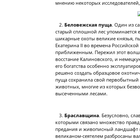
мнению некоторых исследователей, 
2.
Беловежская пуща
. Один из с
старый сплошной лес упоминается е
шикарные охоты великие князья, п
Екатерина II во времена Российско
приближенным. Пережил этот волше
восстание Калиновского, и немецк
его богатства особенно эксплуатир
решено создать образцовое охотничь
пуща сохранила свой первобытный 
животных, многие из которых безвоз
высеченными лесами.
3.
Браславщина
. Безусловно, сл
которыми связано множество правд
предания и живописный ландшафт в
великаном-сеятелем разбросаны ва