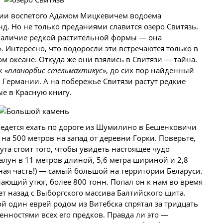
нии воспетого Адамом Мицкевичем водоема
д. Но не только преданиями славится озеро Свитязь.
наличие редкой растительной формы — она
». Интересно, что водоросли эти встречаются только в
м океане. Откуда же они взялись в Свитязи — тайна.
к «
планорбис стельмахтикус
», до сих пор найденный
 Германии. А на побережье Свитязи растут редкие
е в Красную книгу.
оведется ехать по дороге из Шумилино в Бешенковичи
 на 500 метров на запад от деревни Горки. Поверьте,
та стоит того, чтобы увидеть настоящее чудо
валун в 11 метров длиной, 5,6 метра шириной и 2,8
мная часть!) — самый большой на территории Беларуси.
ающий утюг, более 800 тонн. Попал он к нам во время
т назад с Выборгского массива Балтийского щита.
ой один еврей родом из Витебска спрятал за тридцать
енностями всех его предков. Правда ли это —