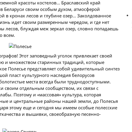
емной красоты костелов... Браславский край
ов Беларуси своим особым духом, атмосферой
й в кронах лесов и глубине озер... Заколдованное
жизнь идет своим размеренным чередом, и где нет
ры лесов, блуждая меж зеркал озер, словно попадаешь
о всем.
тнографов! Этот заповедный уголок привлекает своей
ю и множеством старинных традиций, которые
ское Полесье представляет собой удивительный синтез
шой пласт культурного наследия белорусов
и болотистые места всегда были труднодоступными.
и своим отдельным сообществом, их связи с
абы. Поэтому и «массовая» культура, которая
дные и центральные районы нашей земли, до Полесья
даря этому еще и сегодня мы имеем особые полесские
ткачества и вышивки, своеобразную песенно-