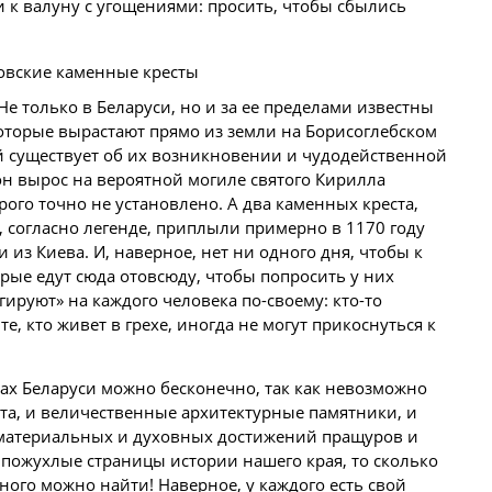
и
к валуну с угощениями: просить, чтобы сбылись
 Не только в Беларуси, но и за ее пределами известны
оторые вырастают прямо из земли на Борисоглебском
й существует об их возникновении и чудодейственной
 он вырос на вероятной могиле святого Кирилла
рого точно не установлено. А два каменных креста,
, согласно легенде, приплыли примерно в 1170 году
 из Киева. И, наверное, нет ни одного дня, чтобы к
ые едут сюда отовсюду, чтобы попросить у них
гируют» на каждого человека по-своему: кто-то
 те, кто живет в грехе, иногда не могут прикоснуться к
ках Беларуси можно бесконечно, так как невозможно
та, и величественные архитектурные памятники, и
х материальных и духовных достижений пращуров и
пожухлые страницы истории нашего края, то сколько
ного можно найти! Наверное, у каждого есть свой