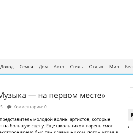
ческая консультация
аруси
Доход
Семья
Дом
Авто
Стиль
Отдых
Мир
Бел
Музыка — на первом месте»
55
Комментарии: 0
представитель молодой волны артистов, которые
т на большую сцену. Еще школьником парень смог
некоторое время был там клавишником, потом играл в