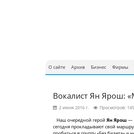
Юриди
в Бел
О сайте
Архив
Бизнес
Фирмы
Вокалист Ян Ярош: «
2 июня 2016 г.
Просмотров: 14
Наш очередной герой
Ян Ярош
— 
сегодня прокладывают свой маршру
пробиться в группу «Без билета» и 