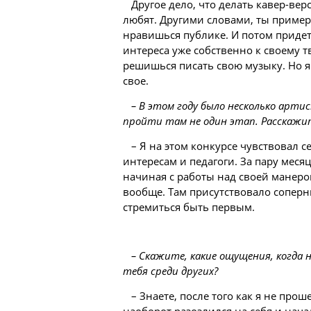
Другое дело, что делать кавер-вер
любят. Другими словами, ты пример
нравишься публике. И потом придет
интереса уже собственно к своему т
решишься писать свою музыку. Но я
свое.
– В этом году было несколько артис
пройти там не один этап. Расскажит
– Я на этом конкурсе чувствовал се
интересам и педагоги. За пару месяц
начиная с работы над своей манер
вообще. Там присутствовало соперн
стремиться быть первым.
– Скажите, какие ощущения, когда 
тебя среди других?
– Знаете, после того как я не прош
наоборот разозлился на себя и нача