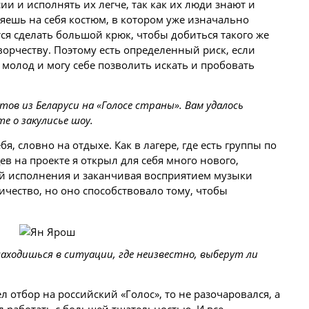
сии и исполнять их легче, так как их
люди
знают и
яешь на себя костюм, в котором уже изначально
ся сделать большой крюк, чтобы добиться такого же
ворчеству. Поэтому есть определенный риск, если
 молод и могу себе позволить искать и пробовать
тов из Беларуси на «Голосе страны». Вам удалось
е о закулисье шоу.
бя, словно на отдыхе. Как в лагере, где есть группы по
ев на проекте я открыл для себя много нового,
ой исполнения и заканчивая восприятием музыки
ичество, но оно способствовало тому, чтобы
находишься в ситуации, где неизвестно, выберут ли
ел отбор на российский «Голос», то не разочаровался, а
л работать с большей тщательностью. И все