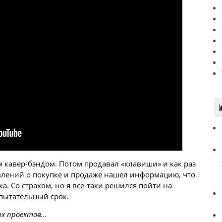
 кавер-бэндом. Потом продавал «клавиши» и как раз
явлений о покупке и продаже нашел информацию, что
а. Со страхом, но я все-таки решился пойти на
пытательный срок.
х проектов...