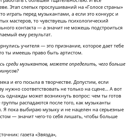
еве. Этап слепых прослушиваний на «Голосе страны»
о играть перед музыкантами, а если это конкурс и
тых мастеров, то чувствуешь психологический
ьного контакта — а значит не можешь подстроиться
лаемый ему результат.
ернулись учителя — это признание, которое дает тебе
что ты имеешь право быть артистом.
есь среди музыкантов, можете определить, чего больше
минусов?
века и его посыла в творчестве. Допустим, если
зу нужно соответствовать не только на сцене... А вот
есь однажды может возникнуть вопрос: чем ты готов
 группы распадаются после того, как музыканты
и. Я пока выбираю музыку и не нацелен на серьезные
стом — значит чего-то себя лишать, чтобы больше
точник: газета «Звязда»,