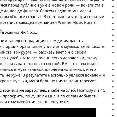
вился перед публикой уже в новой роли — вокалиста в
где дошел до финала. Совсем недавно мы могли
ском «Голосе страны». В свет вышли уже три сольные
укозаписывающей компанией Warner Music Russia.
нии заведена традиция: всем детям давать
 старших брата также учились в музыкальной школе,
иста и хирурга, — рассказывает Ян о своем
емя учебы мне все очень легко давалось и, скажу
мне связывать жизнь со сценой. Вместе с тем видел
чились в музыкальной школе на «отлично», и это
ть не хуже. В результате настолько увлекся вокалом и
 кроме музыки, меня больше ничто не интересует.
фессиями не заработаешь себе на хлеб. Поэтому я в 15
ы проверить, по душе ли мне и по силам добывать
сли с музыкой ничего не получится.