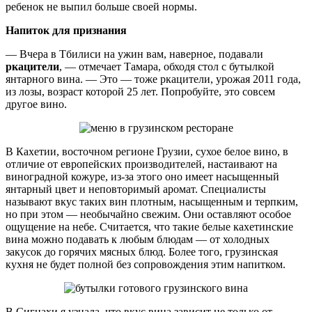
ребенок не выпил больше своей нормы.
Напиток для признания
— Вчера в Тбилиси на ужин вам, наверное, подавали
ркацители
, — отмечает Тамара, обходя стол с бутылкой
янтарного вина. — Это — тоже ркацители, урожая 2011 года,
из лозы, возраст которой 25 лет. Попробуйте, это совсем
другое вино.
В Кахетии, восточном регионе Грузии, сухое белое вино, в
отличие от европейских производителей, настаивают на
виноградной кожуре, из-за этого оно имеет насыщенный
янтарный цвет и неповторимый аромат. Специалисты
называют вкус таких вин плотным, насыщенным и терпким,
но при этом — необычайно свежим. Они оставляют особое
ощущение на небе. Считается, что такие белые кахетинские
вина можно подавать к любым блюдам — от холодных
закусок до горячих мясных блюд. Более того, грузинская
кухня не будет полной без сопровождения этим напитком.
В Сигнахи я узнала, что вкус вина зависит не только от