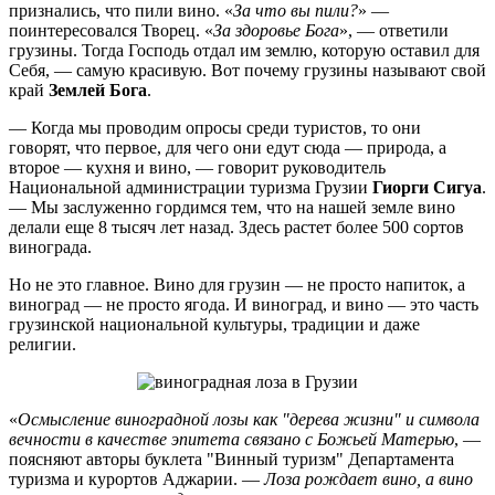
признались, что пили вино. «
За что вы пили?
» —
поинтересовался Творец. «
За здоровье Бога
», — ответили
грузины. Тогда Господь отдал им землю, которую оставил для
Себя, — самую красивую. Вот почему грузины называют свой
край
Землей Бога
.
— Когда мы проводим опросы среди туристов, то они
говорят, что первое, для чего они едут сюда — природа, а
второе — кухня и вино, — говорит руководитель
Национальной администрации туризма Грузии
Гиорги Сигуа
.
— Мы заслуженно гордимся тем, что на нашей земле вино
делали еще 8 тысяч лет назад. Здесь растет более 500 сортов
винограда.
Но не это главное. Вино для грузин — не просто напиток, а
виноград — не просто ягода. И виноград, и вино — это часть
грузинской национальной культуры, традиции и даже
религии.
«
Осмысление виноградной лозы как "дерева жизни" и символа
вечности в качестве эпитета связано с Божьей Матерью
, —
поясняют авторы буклета "Винный туризм" Департамента
туризма и курортов Аджарии. —
Лоза рождает вино, а вино