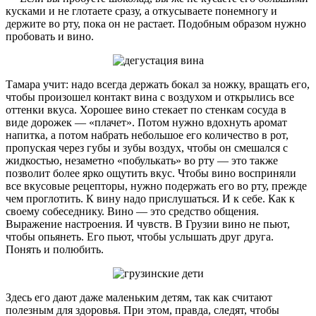
кусками и не глотаете сразу, а откусываете понемногу и
держите во рту, пока он не растает. Подобным образом нужно
пробовать и вино.
Тамара учит: надо всегда держать бокал за ножку, вращать его,
чтобы произошел контакт вина с воздухом и открылись все
оттенки вкуса. Хорошее вино стекает по стенкам сосуда в
виде дорожек — «плачет». Потом нужно вдохнуть аромат
напитка, а потом набрать небольшое его количество в рот,
пропуская через губы и зубы воздух, чтобы он смешался с
жидкостью, незаметно «побулькать» во рту — это также
позволит более ярко ощутить вкус. Чтобы вино восприняли
все вкусовые рецепторы, нужно подержать его во рту, прежде
чем проглотить. К вину надо прислушаться. И к себе. Как к
своему собеседнику. Вино — это средство общения.
Выражение настроения. И чувств. В Грузии вино не пьют,
чтобы опьянеть. Его пьют, чтобы услышать друг друга.
Понять и полюбить.
Здесь его дают даже маленьким детям, так как считают
полезным для здоровья. При этом, правда, следят, чтобы