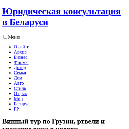
Юридическая консультация
в Беларуси
Меню
О сайте
Архив
Бизнес
Фирмы
Доход
Семья
Дом
Авто
Стиль
Отдых
Мир
Беларусь
ГР
Винный тур по Грузии, ртвели и
хранение вина в квеври