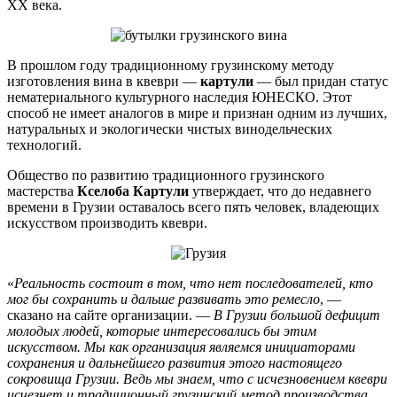
XX века.
В прошлом году традиционному грузинскому методу
изготовления вина в квеври —
картули
— был придан статус
нематериального культурного наследия ЮНЕСКО. Этот
способ не имеет аналогов в мире и признан одним из лучших,
натуральных и экологически чистых винодельческих
технологий.
Общество по развитию традиционного грузинского
мастерства
Кселоба Картули
утверждает, что до недавнего
времени в Грузии оставалось всего пять человек, владеющих
искусством производить квеври.
«
Реальность состоит в том, что нет последователей, кто
мог бы сохранить и дальше развивать это ремесло
, —
сказано на сайте организации. —
В Грузии большой дефицит
молодых людей, которые интересовались бы этим
искусством. Мы как организация являемся инициаторами
сохранения и дальнейшего развития этого настоящего
сокровища Грузии. Ведь мы знаем, что с исчезновением квеври
исчезнет и традиционный грузинский метод производства