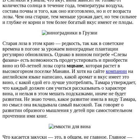
количества солнца в течение года, температуры воздуха,
состава почвы и того, как оно изготовлено, но и от возраста
лозы. Чем она старше, тем меньше урожая дает, но тем сильнее
и глубже ее корни и тем более богатый вкус имеют ее плоды.
Старая лоза в этом краю — редкость, так как в советские
времена в погоне за урожаем виноградные плантации
регулярно обновлялись. Однако в винном погребе «Слезы
фазана» есть возможность продегустировать и приобрести
вино из 60-летней лозы сорта
мцване
, которая растет в
высокогорном поселке Манави. И хотя на сайте
компании
на
английском языке написано, какой аромат и вкус имеет это
вино, с какой едой его лучше употреблять, Тамара утверждает,
что каждый должен сам учиться рассказывать о характере
вина, и нельзя в этом мешать подсказками, иначе не будет
развития. Не знаю точно, какое развитие имела в виду Тамара,
но смысл она вкладывала самый высокий. Так говорят о
развитии образного мышления у детей при самостоятельном
прочтении ими книг.
Что касается закуски — это, в общем, не главное. Главное —