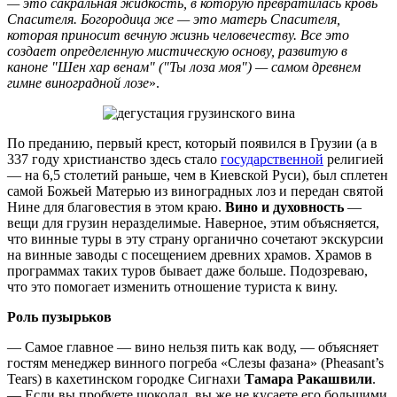
— это сакральная жидкость, в которую превратилась кровь
Спасителя. Богородица же — это матерь Спасителя,
которая приносит вечную жизнь человечеству. Все это
создает определенную мистическую основу, развитую в
каноне "Шен хар венам" ("Ты лоза моя") — самом древнем
гимне виноградной лозе
».
По преданию, первый крест, который появился в Грузии (а в
337 году христианство здесь стало
государственной
религией
— на 6,5 столетий раньше, чем в Киевской Руси), был сплетен
самой Божьей Матерью из виноградных лоз и передан святой
Нине для благовестия в этом краю.
Вино и духовность
—
вещи для грузин неразделимые. Наверное, этим объясняется,
что винные туры в эту страну органично сочетают экскурсии
на винные заводы с посещением древних храмов. Храмов в
программах таких туров бывает даже больше. Подозреваю,
что это помогает изменить отношение туриста к вину.
Роль пузырьков
— Самое главное — вино нельзя пить как воду, — объясняет
гостям менеджер винного погреба «Слезы фазана» (Pheasant’s
Tears) в кахетинском городке Сигнахи
Тамара Ракашвили
.
— Если вы пробуете шоколад, вы же не кусаете его большими