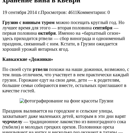
19 сентября 2014 г.
Просмотров: 4611
Комментарии: 0
Грузию с винным туром
можно посещать круглый год. Но
лучшее время для этого — вторая половина
сентября
—
первая половина
октября
. Именно на «бархатный сезон»
здесь приходится ртвели — сбор винограда и одноименный
праздник, связанный с ним. Кстати, в Грузии ожидается
хороший урожай янтарных ягод.
Кавказские «Дожинки»
По своей сути
ртвели
похожи на наши дожинки, возможно, с
тем лишь отличием, что участвует в нем практически каждый
грузин. Горожане едут на свои дачи, дети — к родителям,
большие семьи собираются вместе, остальных приглашают в
качестве гостей.
Праздник выливается на городские и сельские улицы,
захватывает даже маленьких детей, которым в эти дни варят
чурчхелу
— традиционное лакомство из виноградного сока
(ткбили) и молодых грецких орехов. Половинки ореха
нанизывают на нитку и несколько раз окунают в татары —