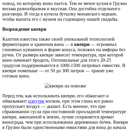
повод, по которому вино пьется. Тем не менее кухня в Грузии
весьма разнообразная и вкусная. Она достойна отдельного
разговора. И тогда я купила бутылку монавского мцване,
чтобы выпить его с мужем на годовщину нашей свадьбы.
Возрождение квеври
Кахетия известна также своей уникальной технологией
ферментации и хранения вина — в
квеври
— огромных
глиняных кувшинах в форме конуса, похожих на амфоры без
ручек. От размера квеври зависит температура, при которой
вино начинает бродить. Оптимальные для этого 20-25
градусов поддерживаются в 1000-1500 литровых емкостях. В
квеври поменьше — от 50 до 300 литров — хранят уже
готовое вино.
Перед тем, как использовать квеври, его обжигают и
обмазывают
изнутри
воском, при этом глина все равно
пропускает воздух — дышит. Есть мнение, что при
сбраживании сусла при постоянной прохладной температуре
квеври, закопанной в землю, лучше сохраняется аромат
винограда, чем при использовании деревянных бочек. Квеври
в Грузии были единственными емкостями для вина до начала