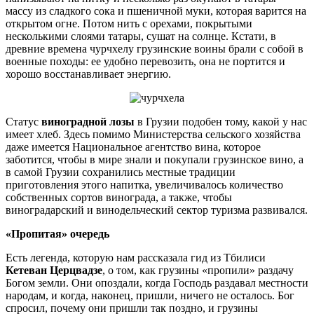
массу из сладкого сока и пшеничной муки, которая варится на
открытом огне. Потом нить с орехами, покрытыми
несколькими слоями татары, сушат на солнце. Кстати, в
древние времена чурчхелу грузинские воины брали с собой в
военные походы: ее удобно перевозить, она не портится и
хорошо восстанавливает энергию.
Статус
виноградной лозы
в Грузии подобен тому, какой у нас
имеет хлеб. Здесь помимо Министерства сельского хозяйства
даже имеется Национальное агентство вина, которое
заботится, чтобы в мире знали и покупали грузинское вино, а
в самой Грузии сохранились местные традиции
приготовления этого напитка, увеличивалось количество
собственных сортов винограда, а также, чтобы
виноградарский и винодельческий сектор туризма развивался.
«Пропитая» очередь
Есть легенда, которую нам рассказала гид из Тбилиси
Кетеван Церцвадзе
, о том, как грузины «пропили» раздачу
Богом земли. Они опоздали, когда Господь раздавал местности
народам, и когда, наконец, пришли, ничего не осталось. Бог
спросил, почему они пришли так поздно, и грузины