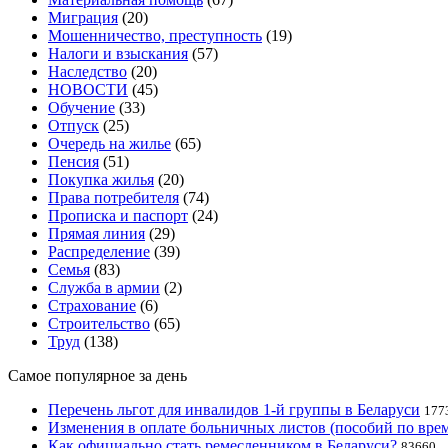
Миграция
(20)
Мошенничество, преступность
(19)
Налоги и взыскания
(57)
Наследство
(20)
НОВОСТИ
(45)
Обучение
(33)
Отпуск
(25)
Очередь на жилье
(65)
Пенсия
(51)
Покупка жилья
(20)
Права потребителя
(74)
Прописка и паспорт
(24)
Прямая линия
(29)
Распределение
(39)
Семья
(83)
Служба в армии
(2)
Страхование
(6)
Строительство
(65)
Труд
(138)
Самое популярное за день
Перечень льгот для инвалидов 1-й группы в Беларуси
177
Изменения в оплате больничных листов (пособий по врем
Как официально стать ремесленником в Беларуси?
83660