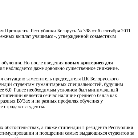
ом Президента Республики Беларусь № 398 от 6 сентября 2011
денежных выплат учащимся», утвержденной совместным
 обучения. Но после введения
новых критериев для
ия наблюдается даже довольно существенное снижение.
ил ситуацию заместитель председателя ЦК Белорусского
ендий студентам гуманитарных специальностей, будущим
ее 6,0. Ранее необходимым условием был минимальный
типендии является сейчас наличие среднего балла как
в разных ВУЗах и на разных профилях обучения у
те страдают студенты.
х обстоятельствах, а также стипендии Президента Республики
 стимулировании и поощрении самых выдающихся студентов за