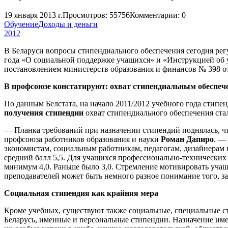
19 января 2013 г.
Просмотров: 55756
Комментарии: 0
Обучение
Доходы и деньги
2012
В Беларуси вопросы стипендиального обеспечения сегодня ре
года «О социальной поддержке учащихся» и «Инструкцией об 
постановлением министерств образования и финансов № 398 от 
В профсоюзе констатируют: охват стипендиальным обеспеч
По данным Белстата, на начало 2011/2012 учебного года стип
получения стипендии
охват стипендиального обеспечения ста
— Планка требований при назначении стипендий поднялась, что
профсоюза работников образования и науки
Роман Дапиро
. —
экономистам, социальным работникам, педагогам, дизайнерам
средний балл 5,5. Для учащихся профессионально-технических
минимум 4,0. Раньше было 3,0. Стремление мотивировать учащи
преподавателей может быть немного разное понимание того, за 
Социальная стипендия как крайняя мера
Кроме учебных, существуют также социальные, специальные с
Беларусь, именные и персональные стипендии. Назначение им