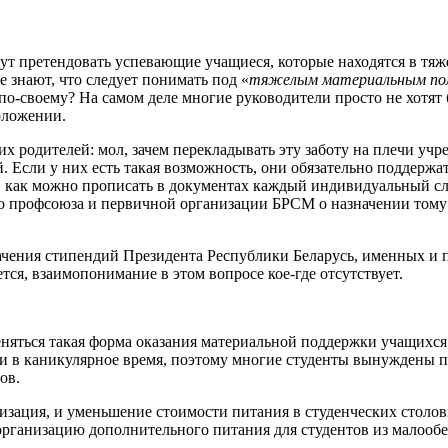
гут претендовать успевающие учащиеся, которые находятся в тя
не знают, что следует понимать под «
тяжелым материальным по
 по-своему? На самом деле многие руководители просто не хотят 
оложении.
их родителей: мол, зачем перекладывать эту заботу на плечи уч
. Если у них есть такая возможность, они обязательно поддержат
 как можно прописать в документах каждый индивидуальный сл
ого профсоюза и первичной организации БРСМ о назначении тому
начения стипендий Президента Республики Беларусь, именных и
ается, взаимопонимание в этом вопросе кое-где отсутствует.
еняться такая форма оказания материальной поддержки учащихся
и в каникулярное время, поэтому многие студенты вынуждены п
ов.
зация, и уменьшение стоимости питания в студенческих столов
рганизацию дополнительного питания для студентов из малообе