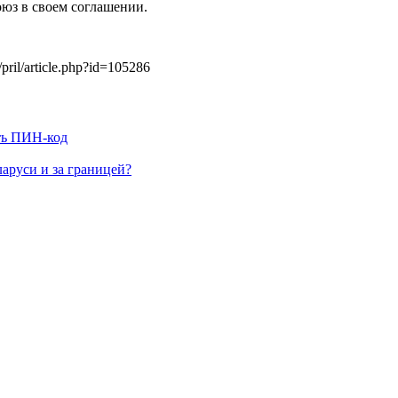
юз в своем соглашении.
pril/article.php?id=105286
ять ПИН-код
аруси и за границей?