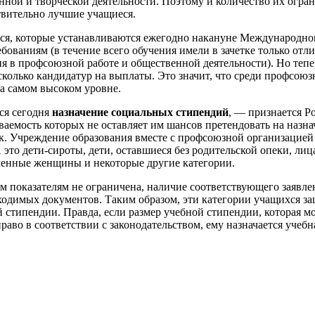
енной и творческой деятельности. Поэтому и количество их огр
ствительно лучшие учащиеся.
ся, которые устанавливаются ежегодно накануне Международног
бованиям (в течение всего обучения имели в зачетке только отл
ия в профсоюзной работе и общественной деятельности). Но тепе
колько кандидатур на выплаты. Это значит, что среди профсоюзн
на самом высоком уровне.
ся сегодня
назначение социальных стипендий
, — признается Р
аемость которых не оставляет им шансов претендовать на назна
к. Учреждение образования вместе с профсоюзной организацией
 это дети-сироты, дети, оставшиеся без родительской опеки, ли
менные женщины и некоторые другие категории.
 показателям не ограничена, наличие соответствующего заявлени
ходимых документов. Таким образом, эти категории учащихся з
 стипендии. Правда, если размер учебной стипендии, которая мо
аво в соответствии с законодательством, ему назначается учебна