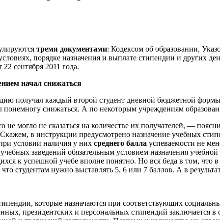
гулируются
тремя документами
: Кодексом об образовании, Указ
условиях, порядке назначения и выплате стипендии и других 
22 сентября 2011 года.
ением начал снижаться
ендию получал каждый второй студент дневной бюджетной формы
л понемногу снижаться. А по некоторым учреждениям образован
 не могло не сказаться на количестве их получателей, — поясн
 Скажем, в инструкции предусмотрено назначение учебных стип
 при условии наличия у них
среднего балла
успеваемости не мен
 учебных заведений обязательным условием назначения учебной с
хся к успешной учебе вполне понятно. Но вся беда в том, что 
что студентам нужно выставлять 5, 6 или 7 баллов. А в результа
типендии, которые назначаются при соответствующих социальны
енных, президентских и персональных стипендий заключается в