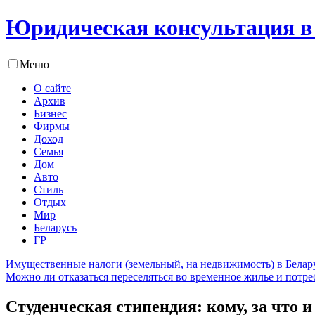
Юридическая консультация в
Меню
О сайте
Архив
Бизнес
Фирмы
Доход
Семья
Дом
Авто
Стиль
Отдых
Мир
Беларусь
ГР
Имущественные налоги (земельный, на недвижимость) в Белару
Можно ли отказаться переселяться во временное жилье и потре
Студенческая стипендия: кому, за что и