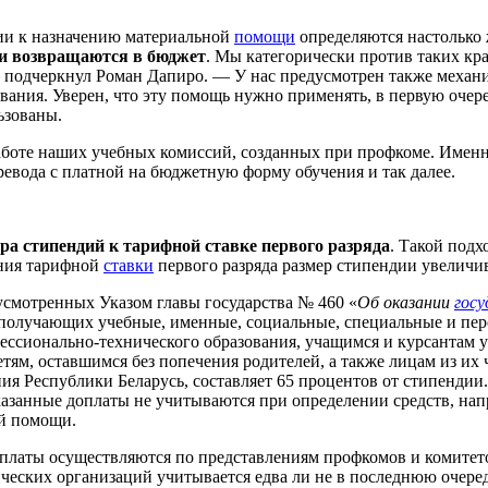
рии к назначению материальной
помощи
определяются настолько ж
ги возвращаются в бюджет
. Мы категорически против таких кр
 подчеркнул Роман Дапиро. — У нас предусмотрен также механиз
ания. Уверен, что эту помощь нужно применять, в первую очере
ьзованы.
боте наших учебных комиссий, созданных при профкоме. Именн
ревода с платной на бюджетную форму обучения и так далее.
ра стипендий к тарифной ставке первого разряда
. Такой подх
ения тарифной
ставки
первого разряда размер стипендии увеличив
усмотренных Указом главы государства № 460 «
Об оказании
гос
, получающих учебные, именные, социальные, специальные и пе
ссионально-технического образования, учащимся и курсантам у
тям, оставшимся без попечения родителей, а также лицам из их
я Республики Беларусь, составляет 65 процентов от стипендии.
казанные доплаты не учитываются при определении средств, нап
ой помощи.
платы осуществляются по представлениям профкомов и комитет
ческих организаций учитывается едва ли не в последнюю очеред