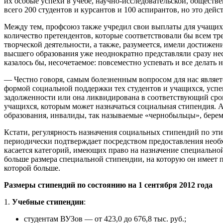
их особые успехи в учебе, научно-исследовательской, обществ
всего 200 студентов и курсантов и 100 аспирантов, но это дей
Между тем, профсоюз также учредил свои выплаты для учащих
количество претендентов, которые соответствовали бы всем тре
творческой деятельности, а также, разумеется, имели достижен
высшего образования уже неоднократно представляли сразу нес
казалось бы, несочетаемое: повсеместно успевать и все делать 
— Честно говоря, самым болезненным вопросом для нас являет
формой социальной поддержки тех студентов и учащихся, успев
задолженности или она ликвидирована в соответствующий сро
учащихся, которым может назначаться социальная стипендия. А
образования, инвалиды, так называемые «чернобыльцы», бере
Кстати, регулярность назначения социальных стипендий по этим
периодически подтверждает посредством предоставления необ
касается категорий, имеющих право на назначение специальной
больше размера специальной стипендии, на которую он имеет пр
которой больше.
Размеры стипендий по состоянию на 1 сентября 2012 года
1.
Учебные стипендии
:
студентам ВУЗов — от 423,0 до 676,8 тыс. руб.;