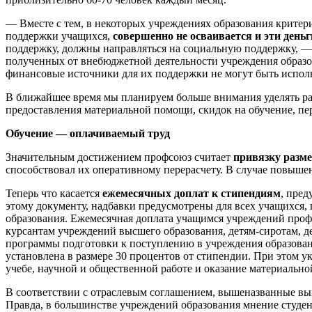
— Вместе с тем, в некоторых учреждениях образования крите
поддержки учащихся,
совершенно не осваивается и эти день
поддержку, должны направляться на социальную поддержку, —
полученных от внебюджетной деятельности учреждения образов
финансовые источники для их поддержки не могут быть испол
В ближайшее время мы планируем больше внимания уделять ра
предоставления материальной помощи, скидок на обучение, пе
Обучение — оплачиваемый труд
Значительным достижением профсоюз считает
привязку разме
способствовал их оперативному перерасчету. В случае повыш
Теперь что касается
ежемесячных доплат к стипендиям
, пред
этому документу, надбавки предусмотрены для всех учащихся
образования. Ежемесячная доплата учащимся учреждений профе
курсантам учреждений высшего образования, детям-сиротам, де
программы подготовки к поступлению в учреждения образовани
установлена в размере 30 процентов от стипендии. При этом у
учебе, научной и общественной работе и оказание материальн
В соответствии с отраслевым соглашением, вышеназванные вы
Правда, в большинстве учреждений образования мнение студен