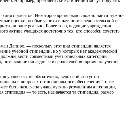
аничено. Например, президентские стипендии могут получать
о дня студентов. Некоторое время было сложно найти нужное
ичные оценки, особые успехи в научно-исследовательской и
рь это вполне реально. Более того, ведущие учреждения
ого актива учащихся достаточно тех, кто способен сочетать,
оман Дапиро, — поскольку этот вид стипендии является
чение учебной стипендии, но у которых нет академической
 должны вести совместный учет отдельных категорий
ца, потерявшие последнего из родителей во время получения
я учащегося не обязательно, ведь свой статус он
ащищены в вопросах стипендиального обеспечения. То же
жет быть назначена учащемуся по результатам аттестации,
я стипендия — то есть, назначается та стипендия, размер