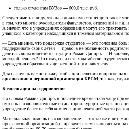
только студентам ВУЗов — 600,0 тыс. руб.
Следует иметь в виду, что на социальную стипендию также мо
в том, что многие руководители факультетов, отделений и т.д. 
А значит, что в учреждениях образования могут его трактовать
учащихся к категории находящихся в тяжелом материальном п
— Есть мнение, что поддержка студентов — это головная боль 
поддерживать своих детей — право, а не обязанность родителей
делится своим видением ситуации Роман Дапиро. — И вообще,
молодой человек? Поэтому, если есть ходатайство студенческ
учреждения образования должен пойти им навстречу.
Для нас очень важно также, чтобы при решении вопросов наз
организации и первичной организации БРСМ
, так как, случ
Компенсация на оздоровление
По словам Романа Дапиро, в последнее время стала чаще прим
путевок в оздоровительные и санаторно-курортные организаци
учреждение берет на себя компенсацию некоторой части расход
Материальная помощь на оздоровление — это также и витамини
профсоюзной организацией направляет ежемесячно деньги на о
приблизительно 60-70 человек каждый месяц.