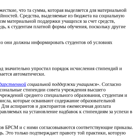
есткие, что та сумма, которая выделяется для материальной
айностей. Средства, выделяемые из бюджета на социальную
м материальной поддержки учащихся за счет средств,
дь, к студентам платной формы обучения, поскольку другие
о они должны информировать студентов об условиях
од значительно упростил порядок исчисления стипендий и
ается автоматически.
ударственной
социальной поддержки учащимся
». Согласно
рсональные стипендии совета учреждения высшего
чреждений среднего специального образования, студентам и
 числа, которые осваивают содержание образовательной
 Для аспирантов и докторантов ежемесячная доплата
равляемых на установление надбавок к стипендиям за успехи в
ов БРСМ и с ними согласовываются соответствующие приказы.
ь. Это только подтверждает правоту той практики, которую