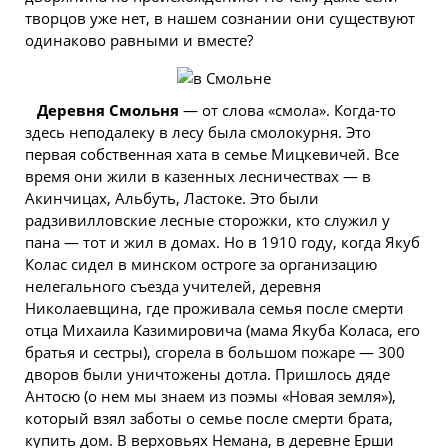
творцов уже нет, в нашем сознании они существуют
одинаково равными и вместе?
Деревня Смольня
— от слова «смола». Когда-то
здесь неподалеку в лесу была смолокурня. Это
первая собственная хата в семье Мицкевичей. Все
время они жили в казенных лесничествах — в
Акинчицах, Альбуть, Ластоке. Это были
радзивилловские лесные сторожки, кто служил у
пана — тот и жил в домах. Но в 1910 году, когда Якуб
Колас сидел в минском остроге за организацию
нелегального съезда учителей, деревня
Николаевщина, где проживала семья после смерти
отца Михаила Казимировича (мама Якуба Коласа, его
братья и сестры), сгорела в большом пожаре — 300
дворов были уничтожены дотла. Пришлось дяде
Антосю (о нем мы знаем из поэмы «Новая земля»),
который взял заботы о семье после смерти брата,
купить
дом. В верховьях Немана, в деревне Ерши