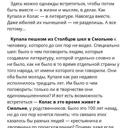
Здесь можно однажды встретиться, чтобы потом
быть вместе — в жизни и мыслях, в делах. Как
Купала и Колас — в литературе. Навсегда вместе.
Даже юбилей их нынешний — не разделишь. А все
потому…
Купала пешком из Столбцов шел в Смольню
к
человеку, которого до сих пор не видел. Специально
шел: было о чем поговорить людям, которые
создавали литературу, которой отдельно словно и
не было, как не было в то время отдельной страны у
того народа, от имени которого они говорили. Они
оба были молоды, Купале как раз недавно
исполнилось тридцать лет. Им было о чем
поговорить: только ли в творчестве они
единомышленники? И вот есть возможность
встретиться —
Колас в это время живет в
Смольне
, у родственников. Было это 100 лет назад,
но до сих пор хочется понять: что связало этих
казалось бы разных людей — крестьянина и
дворянина по происхождению? Почему даже если