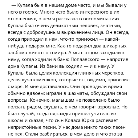
— Купала был в нашем доме часто, и мы бывали у
него в гостях. Много чего было интересного в их
отношениях, о чем я рассказал в воспоминаниях.
Купала был очень деликатный человек, знатный,
всегда с добродушным выражением лица. Он всегда,
когда приходил к нам, что-то приносил — какой-
нибудь подарок мне. Как-то подарил два шикарных
альбома животного мира. А мы с отцом заходили к
нему, когда ходили в баню Поплавского — напротив
дома Купалы. Из бани выходили — и к нему. У
Купалы была целая коллекция глиняных черепков,
целая куча камешков, которые он, видимо, привозил
с моря. И мне доставалось. Они проводили время
обычно вдвоем: играли в шахматы, обсуждали свои
вопросы. Конечно, малышам не позволено было
ползать рядом, слушать, о чем говорят взрослые. Но
был случай, когда однажды пришел учитель из
школы и сказал, что сын Коласа Юрка распевает
непристойные песни. У нас дома никто таких песен
не пел. Стали разбираться, в чем дело и что это за