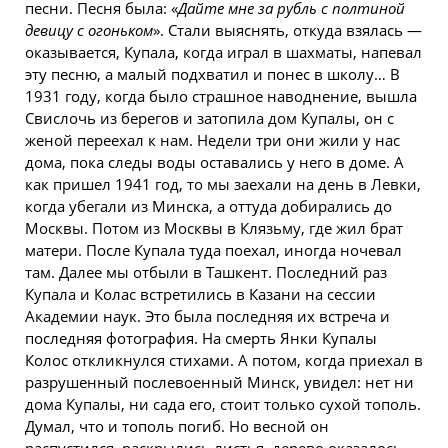
песни. Песня была: «
Дайте мне за рубль с полтиной
девицу с огоньком
». Стали выяснять, откуда взялась —
оказывается, Купала, когда играл в шахматы, напевал
эту песню, а малый подхватил и понес в школу… В
1931 году, когда было страшное наводнение, вышла
Свислочь из берегов и затопила дом Купалы, он с
женой переехал к нам. Недели три они жили у нас
дома, пока следы воды оставались у него в доме. А
как пришел 1941 год, то мы заехали на день в Левки,
когда убегали из Минска, а оттуда добирались до
Москвы. Потом из Москвы в Клязьму, где жил брат
матери. После Купала туда поехал, иногда ночевал
там. Далее мы отбыли в Ташкент. Последний раз
Купала и Колас встретились в Казани на сессии
Академии наук. Это была последняя их встреча и
последняя фотография. На смерть Янки Купалы
Колос откликнулся стихами. А потом, когда приехал в
разрушенный послевоенный Минск, увидел: нет ни
дома Купалы, ни сада его, стоит только сухой тополь.
Думал, что и тополь погиб. Но весной он
распустился, раскрылись листья, дерево оказалось