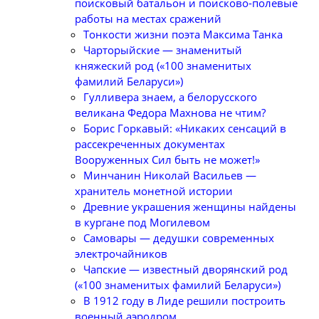
поисковый батальон и поисково-полевые
работы на местах сражений
Тонкости жизни поэта Максима Танка
Чарторыйские — знаменитый
княжеский род («100 знаменитых
фамилий Беларуси»)
Гулливера знаем, а белорусского
великана Федора Махнова не чтим?
Борис Горкавый: «Никаких сенсаций в
рассекреченных документах
Вооруженных Сил быть не может!»
Минчанин Николай Васильев —
хранитель монетной истории
Древние украшения женщины найдены
в кургане под Могилевом
Самовары — дедушки современных
электрочайников
Чапские — известный дворянский род
(«100 знаменитых фамилий Беларуси»)
В 1912 году в Лиде решили построить
военный аэродром