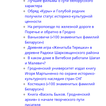
Лучшие фильмы о сути белорусского
характера
Обряд «Куры» и Голубой родник
получили статус историко-культурной
ценности
На ретропоезде по железной дороге в
Поречье и обратно в Гродно
Ваньковичи («100 знаменитых фамилий
Беларуси»)
Древняя игра «Женитьба Терешки» в
деревне Радюки Шарковщинского района
В каком доме в Витебске работали Шагал
и Малевич?
Гродненский университет издал книгу
Игоря Мартыненко по охране историко-
культурного наследия стран СНГ
Костюшко («100 знаменитых фамилий
Беларуси»)
Книга «Василь Быков. Гродненский
архив» о начале творческого пути
писателя