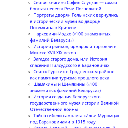
Святая княгиня София Слуцкая — самая
богатая невеста Речи Посполитой
Портреты дворян Голынских вернулись
в исторический музей во дворце
Потемкина в Кричеве
Наркевичи-Иодко («100 знаменитых
фамилий Беларуси»)
История рынков, ярмарок и торговли в
Минске XVII-XIX веков
Загадка старого дома, или История
спасения Пилсудского в Барановичах
Святск Гурских в Гродненском районе
как памятник туризма прошлого века
Шамякины и Шемякины («100
знаменитых фамилий Беларуси»)
История создания Белорусского
государственного музея истории Великой
Отечественной войны
Тайна гибели самолета «Ильи Муромца»
под Барановичами в 1915 году
Кароль Чапский — самый знаменитый