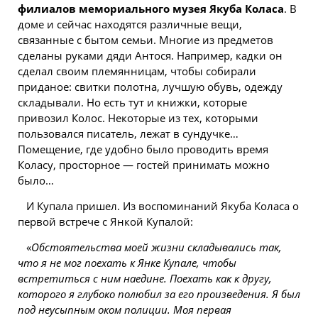
филиалов мемориального музея Якуба Коласа
. В
доме и сейчас находятся различные вещи,
связанные с бытом семьи. Многие из предметов
сделаны руками дяди Антося. Например, кадки он
сделал своим племянницам, чтобы собирали
приданое: свитки полотна, лучшую обувь, одежду
складывали. Но есть тут и книжки, которые
привозил Колос. Некоторые из тех, которыми
пользовался писатель, лежат в сундучке…
Помещение, где удобно было проводить время
Коласу, просторное — гостей принимать можно
было…
И Купала пришел. Из воспоминаний Якуба Коласа о
первой встрече с Янкой Купалой:
«
Обстоятельства моей жизни складывались так,
что я не мог поехать к Янке Купале, чтобы
встретиться с ним наедине. Поехать как к другу,
которого я глубоко полюбил за его произведения. Я был
под неусыпным оком полиции. Моя первая