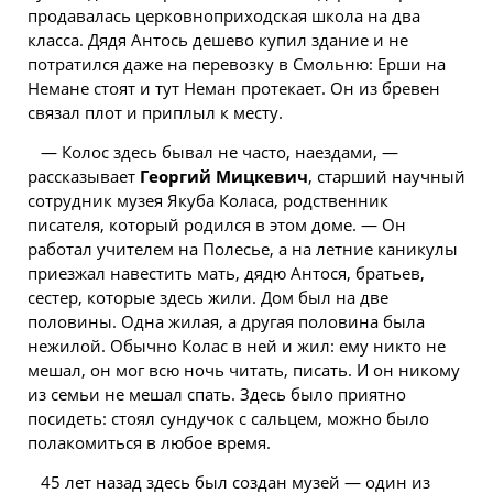
продавалась церковноприходская школа на два
класса. Дядя Антось дешево купил здание и не
потратился даже на перевозку в Смольню: Ерши на
Немане стоят и тут Неман протекает. Он из бревен
связал плот и приплыл к месту.
— Колос здесь бывал не часто, наездами, —
рассказывает
Георгий Мицкевич
, старший научный
сотрудник музея Якуба Коласа, родственник
писателя, который родился в этом доме. — Он
работал учителем на Полесье, а на летние каникулы
приезжал навестить мать, дядю Антося, братьев,
сестер, которые здесь жили. Дом был на две
половины. Одна жилая, а другая половина была
нежилой. Обычно Колас в ней и жил: ему никто не
мешал, он мог всю ночь читать, писать. И он никому
из семьи не мешал спать. Здесь было приятно
посидеть: стоял сундучок с сальцем, можно было
полакомиться в любое время.
45 лет назад здесь был создан музей — один из