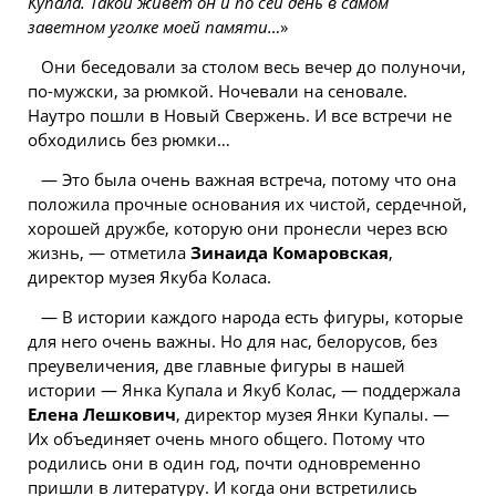
Купала. Такой живет он и по сей день в самом
заветном уголке моей памяти…
»
Они беседовали за столом весь вечер до полуночи,
по-мужски, за рюмкой. Ночевали на сеновале.
Наутро пошли в Новый Свержень. И все встречи не
обходились без рюмки…
— Это была очень важная встреча, потому что она
положила прочные основания их чистой, сердечной,
хорошей дружбе, которую они пронесли через всю
жизнь, — отметила
Зинаида Комаровская
,
директор музея Якуба Коласа.
— В истории каждого народа есть фигуры, которые
для него очень важны. Но для нас, белорусов, без
преувеличения, две главные фигуры в нашей
истории — Янка Купала и Якуб Колас, — поддержала
Елена Лешкович
, директор музея Янки Купалы. —
Их объединяет очень много общего. Потому что
родились они в один год, почти одновременно
пришли в литературу. И когда они встретились