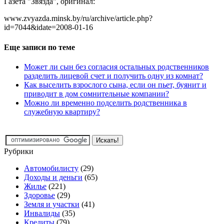
Газета "Звязда", оригинал:
www.zvyazda.minsk.by/ru/archive/article.php?
id=7044&idate=2008-01-16
Еще записи по теме
Может ли сын без согласия остальных родственников
разделить лицевой счет и получить одну из комнат?
Как выселить взрослого сына, если он пьет, буянит и
приводит в дом сомнительные компании?
Можно ли временно подселить родственника в
служебную квартиру?
Рубрики
Автомобилисту
(29)
Доходы и деньги
(65)
Жилье
(221)
Здоровье
(29)
Земля и участки
(41)
Инвалиды
(35)
Кредиты
(79)