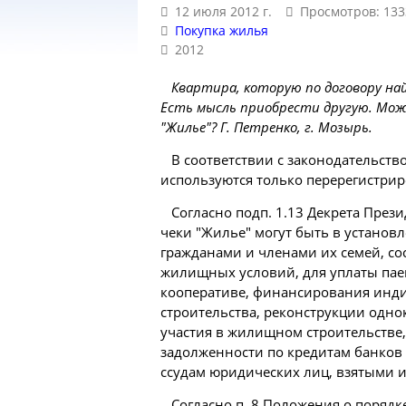
12 июля 2012 г.
Просмотров: 133
Покупка жилья
2012
Квартира, которую по договору на
Есть мысль приобрести другую. Можн
"Жилье"? Г. Петренко, г. Мозырь.
В соответствии с законодательство
используются только перерегистри
Согласно подп. 1.13 Декрета Прези
чеки "Жилье" могут быть в устано
гражданами и членами их семей, с
жилищных условий, для уплаты па
кооперативе, финансирования инд
строительства,
реконструкции
однок
участия в жилищном строительстве
задолженности по кредитам банков 
ссудам юридических лиц, взятыми 
Согласно п. 8 Положения о поряд