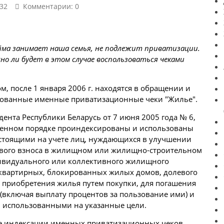
32
Комментарии: 0
йма занимает наша семья, не подлежит приватизации.
о ли будет в этом случае воспользоваться чеками
м, после 1 января 2006 г. находятся в обращении и
рованные именные приватизационные чеки "Жилье".
дента Республики Беларусь от 7 июня 2005 года № 6,
вленном порядке проиндексированы и использованы
остоящими на учете лиц, нуждающихся в улучшении
евого взноса в жилищном или жилищно-строительном
ивидуального или коллективного жилищного
вартирных, блокированных жилых домов, долевого
, приобретения
жилья
путем покупки, для погашения
(включая выплату процентов за пользование ими) и
и использованными на указанные цели.
ке индексации именных приватизационных чеков