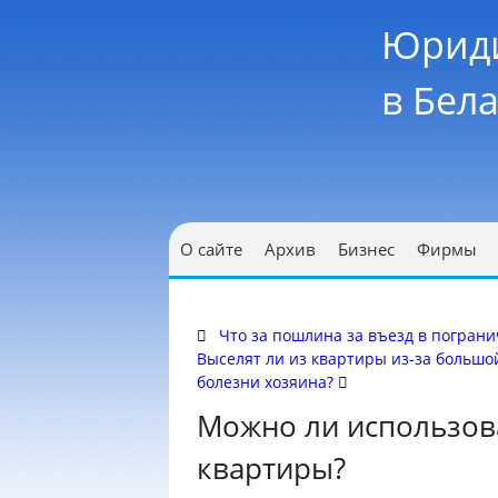
Юриди
в Бел
О сайте
Архив
Бизнес
Фирмы
Что за пошлина за въезд в пограни
Выселят ли из квартиры из-за больш
болезни хозяина?
Можно ли использова
квартиры?