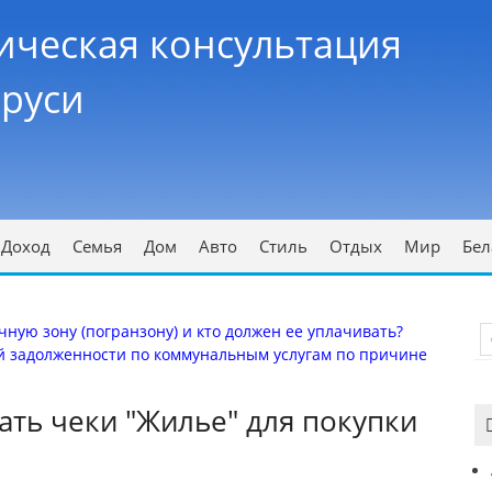
ческая консультация
аруси
Доход
Семья
Дом
Авто
Стиль
Отдых
Мир
Бел
чную зону (погранзону) и кто должен ее уплачивать?
ой задолженности по коммунальным услугам по причине
ть чеки "Жилье" для покупки