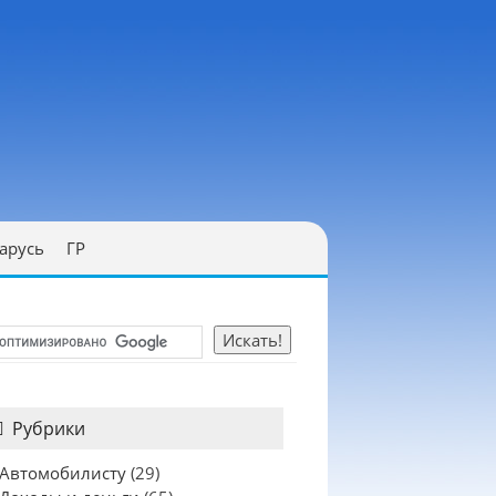
арусь
ГР
Рубрики
Автомобилисту
(29)