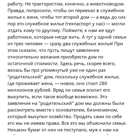
работу. Не трактористом, конечно, а животноводом.
Правда, попросили, чтобы он переехал в служебное
жилье
к жене, чтобы тот второй дом — а ведь до сих
пор это служебное жилье (техпаспорт у нас) — могли
отдать кому-то другому. Поймите, к нам же едут
работники, которым негде жить. А тут у одной семьи
из трех человек — сразу два служебных жилья! При
этом сказали, что пусть пишут заявление
относительно желания приобрести дом по
остаточной стоимости. Здесь речь, скорее всего,
велась бы про упомянутый уже не один раз
"родительский" дом, поскольку служебное жилье,
где проживает жена, — новое, оно стоит 280
миллионов рублей. Вряд ли семья осилит его
выкупить, если такое вообще возможно. Это
заявление на "родительский" дом мы должны были
рассмотреть вместе с основателем, бизнесменом,
который выкупил хозяйство. Продать сами по себе
его мы не имеем права. Все это мы объяснили семье.
Никаких бумаг от них не поступало, муж к нам на