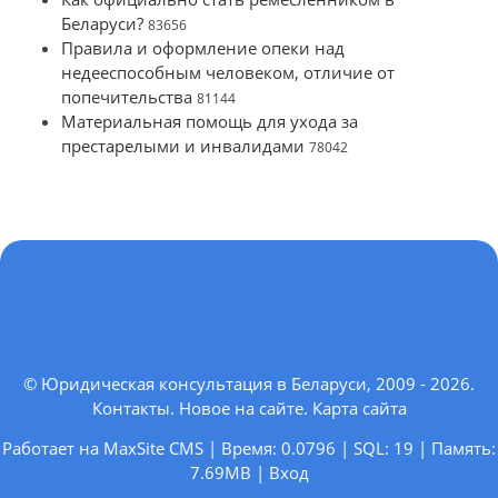
Беларуси?
83656
Правила и оформление опеки над
недееспособным человеком, отличие от
попечительства
81144
Материальная помощь для ухода за
престарелыми и инвалидами
78042
© Юридическая консультация в Беларуси, 2009 - 2026.
Контакты
.
Новое на сайте
.
Карта сайта
Работает на MaxSite CMS | Время: 0.0796 | SQL: 19 | Память:
7.69MB
|
Вход