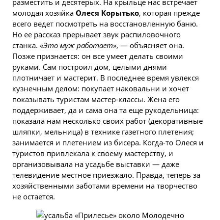
разместить и десятерых. На крыльце нас встречает
молодая хозяйка
Олеся Корытько
, которая прежде
всего ведет посмотреть на восстановленную баню.
Но ее рассказ прерывает звук распиловочного
станка. «
Это муж работает
», — объясняет она.
Позже признается: он все умеет делать своими
руками. Сам построил дом, целыми днями
плотничает и мастерит. В последнее время увлекся
кузнечным делом: покупает наковальни и хочет
показывать туристам мастер-классы. Жена его
поддерживает, да и сама она та еще рукодельница:
показала нам несколько своих работ (декоративные
шляпки, мельница) в технике газетного плетения;
занимается и плетением из бисера. Когда-то Олеся и
туристов привлекала к своему мастерству, и
организовывала на усадьбе выставки — даже
телевидение местное приезжало. Правда, теперь за
хозяйственными заботами времени на творчество
не остается.