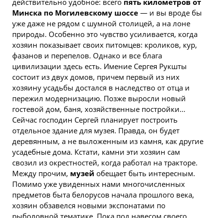
действительно удобное: всего
пять километров от
Минска
по Могилевскому шоссе
— и вы вроде бы
уже даже не рядом с шумной столицей, а на лоне
природы. Особенно это чувство усиливается, когда
хозяин показывает своих питомцев: кроликов, кур,
фазанов и перепелов. Однако и все блага
цивилизации здесь есть. Имение
Сергея
Рукшты
состоит из двух домов, причем первый из них
хозяину усадьбы достался в наследство от отца и
пережил модернизацию. Позже выросли новый
гостевой дом, баня, хозяйственные постройки...
Сейчас господин
Сергей
планирует построить
отдельное здание для музея. Правда, он будет
деревянным, а не выложенным из камня, как другие
усадебные дома. Кстати, камни эти хозяин сам
свозил из окрестностей, когда работал на тракторе.
Между прочим,
музей
обещает быть интересным.
Помимо уже увиденных нами многочисленных
предметов быта белорусов начала прошлого века,
хозяин обзавелся новыми экспонатами по
рыболовной тематике. Пока под навесом своего