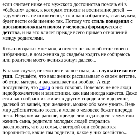
если считает ниже его мужского достоинства помочь ей в
«бабских» делах, к которым относит и воспитание детей, —
задумайтесь: не исключено, что и ваш избранник, став мужем,
будет вести себя именно так. Потому что
стиль поведения с
противоположным полом у человека формируется с
детства
, и на это влияет прежде всего пример отношений
между родителями.
Кто-то возразит мне: мол, я ничего не знаю об отце своего
избранника, в дом жениха до свадьбы ходить не собираюсь
или родители моего жениха живут далеко...
В таком случае, не смотрите во все глаза, а...
слушайте во все
уши
. Слушайте, что ваш жених рассказывает о своем детстве,
об отце, матери, и рассказывает ли вообще. А еще
послушайте, что
люди
о них говорят. Поверьте: не все люди
недоброжелатели и завистники, как нам иногда кажется. Даже
если ваш избранник живет в другом городе или в деревне,
далекой от вашей, при желании, можно обо всем узнать. Ведь
мир действительно тесен, а молва о человеке бежит впереди
него. Недаром же раньше, прежде чем отдать дочь замуж или
женить сына, родители молодых людей старались
расспросить, что за семья, с которой они собираются
породниться, какие там родители, какое у них хозяйство...