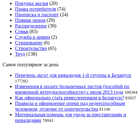
Покупка жилья
(20)
Права потребителя
(74)
Прописка и паспорт
(24)
Прямая линия
(29)
Распределение
(39)
Семья
(83)
Служба в армии
(2)
Страхование
(6)
Строительство
(65)
Труд
(138)
Самое популярное за день
Перечень льгот для инвалидов 1-й группы в Беларуси
177392
Изменения в оплате больничных листов (пособий по
временной нетрудоспособности) с июля 2013 года
100394
Как официально стать ремесленником в Беларуси?
83657
Правила и оформление опеки над недееспособным
человеком, отличие от попечительства
81146
Материальная помощь для ухода за престарелыми и
инвалидами
78043