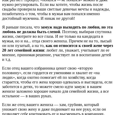
нужно регулировать. Если вы хотите, чтобы жизнь после
свадьбы проверила ваши светлые девичьи мечты и надежды,
позаботьтесь о том, чтобы в мужья вам попался именно
достойный мужчина. И никак не другой!
Я раньше писала, что
замуж надо выходить по любви, но эта
любовь не должна быть слепой
. Поэтому, выбирая спутника
жизни, смотрите во все глаза. И не только на кандидата в
мужья, но и на... отца своего жениха. Причем не на то, лысый
он или пузатый, а на то,
как он относится к своей жене через
20 лет семейной жизни
: любит ли, уважает, учитывает ли ее
мнение, принимая решение, участвует ли в воспитании детей
и т.д.
Если отец вашего избранника ценит свою «вторую
половину», если гордится ее умениями и хвалит ее «на
людях», когда охотно помогает ей по хозяйству, когда
старается, чтобы его жена хорошо одевалась и выглядела, если
заботится о детях, то можете смело идти замуж: в вашем
женихе заложено хорошее начало для семейной жизни, а все
остальное — в ваших руках.
Если же отец вашего жениха — хам, грубиян, который
унижает свою жену и даже поднимает на нее руку, если он
позволяет себе критиковать ее и высмеивать в компаниях,