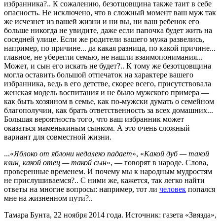
избранника?.. К сожалению, безотцовщина также таит в себе
опасность. Не исключено, что в сложный момент ваш муж так
же исчезнет из вашей жизни и ни вы, ни ваш ребенок его
больше никогда не увидите, даже если папочка будет жить на
соседней улице. Если же родители вашего мужа развелись,
например, по причине... да какая разница, по какой причине...
главное, не уберегли семью, не нашли взаимопонимания...
Может, и сын его искать не будет?.. К тому же безотцовщина
могла оставить большой отпечаток на характере вашего
избранника, ведь в его детстве, скорее всего, присутствовала
женская модель воспитания и не было мужского примера —
как быть хозяином в семье, как по-мужски думать о семейном
благополучии, как брать ответственность за всех домашних...
Большая вероятность того, что ваш избранник может
оказаться маменькиным сынком. А это очень сложный
вариант для совместной жизни.
...«
Яблоко от яблони недалеко падает
», «
Какой дуб — такой
клин, какой отец — такой сын
», — говорят в народе. Слова,
проверенные временем. И почему мы к народным мудростям
не прислушиваемся?.. С ними же, кажется, так легко найти
ответы на многие вопросы: например, тот ли
человек
попался
мне на жизненном пути?..
Тамара Бунта, 22 ноября 2014 года. Источник: газета «Звязда»,