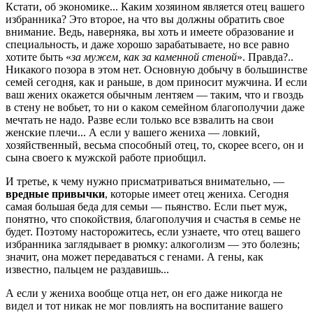
Кстати, об экономике... Каким хозяином является отец вашего
избранника? Это второе, на что вы должны обратить свое
внимание. Ведь, наверняка, вы хоть и имеете образование и
специальность, и даже хорошо зарабатываете, но все равно
хотите быть «
за мужем, как за каменной стеной
». Правда?..
Никакого позора в этом нет. Основную добычу в большинстве
семей сегодня, как и раньше, в дом приносит мужчина. И если
ваш жених окажется обычным лентяем — таким, что и гвоздь
в стену не вобьет, то ни о каком семейном благополучии даже
мечтать не надо. Разве если только все взвалить на свои
женские плечи... А если у вашего жениха — ловкий,
хозяйственный, весьма способный отец, то, скорее всего, он и
сына своего к мужской работе приобщил.
И третье, к чему нужно присматриваться внимательно, —
вредные привычки
, которые имеет отец жениха. Сегодня
самая большая беда для семьи — пьянство. Если пьет муж,
понятно, что спокойствия, благополучия и счастья в семье не
будет. Поэтому насторожитесь, если узнаете, что отец вашего
избранника заглядывает в рюмку: алкоголизм — это болезнь;
значит, она может передаваться с генами. А гены, как
известно, пальцем не раздавишь...
А если у жениха вообще отца нет, он его даже никогда не
видел и тот никак не мог повлиять на воспитание вашего