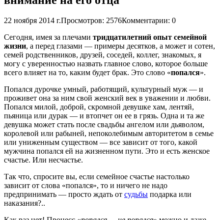
22 ноября 2014 г.
Просмотров: 2576
Комментарии: 0
Сегодня, имея за плечами
тридцатилетний опыт семейной
жизни
, а перед глазами — примеры десятков, а может и сотен,
семей родственников, друзей, соседей, коллег, знакомых, я
могу с уверенностью назвать главное слово, которое больше
всего влияет на то, каким будет брак. Это слово «
попался
».
Попался дурочке умный, работящий, культурный муж — и
проживет она за ним свой женский век в уважении и любви.
Попался милой, доброй, скромной девушке хам, лентяй,
пьяница или дурак — и втопчет он ее в грязь. Одна и та же
девушка может стать после свадьбы ангелом или дьяволом,
королевой или рабыней, непоколебимым авторитетом в семье
или униженным существом — все зависит от того, какой
мужчина попался ей на жизненном пути. Это и есть женское
счастье. Или несчастье.
Так что, спросите вы, если семейное счастье настолько
зависит от слова «попался», то и ничего не надо
предпринимать — просто ждать от
судьбы
подарка или
наказания?..
Как раз нет! Процесс «
попался — не попался
» можно и даже