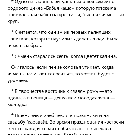
* Одно из главных ритуальных блюд семейно-
родового цикла «Бабья каша», которую готовила
повивальная бабка на крестины, была из ячменных
круп.
* Считается, что одним из первых пьянящих
напитков, которые научились делать люди, была
ячменная брага.
* Ячмень старались сеять, когда цветет калина.
Считалось: если пение соловья утихает, когда
ячмень начинает колоситься, то хозяин будет с
урожаем.
* В творчестве восточных славян рожь — это
вдова, а пшеница — девка или молодая жена —
молодка.
* Пшеничный хлеб пекли в праздники и на
свадьбу (каравай). Во время празднования «встречи
весны» каждая хозяйка обязательно выпекала