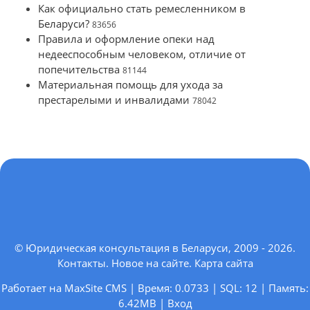
Как официально стать ремесленником в
Беларуси?
83656
Правила и оформление опеки над
недееспособным человеком, отличие от
попечительства
81144
Материальная помощь для ухода за
престарелыми и инвалидами
78042
© Юридическая консультация в Беларуси, 2009 - 2026.
Контакты
.
Новое на сайте
.
Карта сайта
Работает на MaxSite CMS | Время: 0.0733 | SQL: 12 | Память:
6.42MB
|
Вход